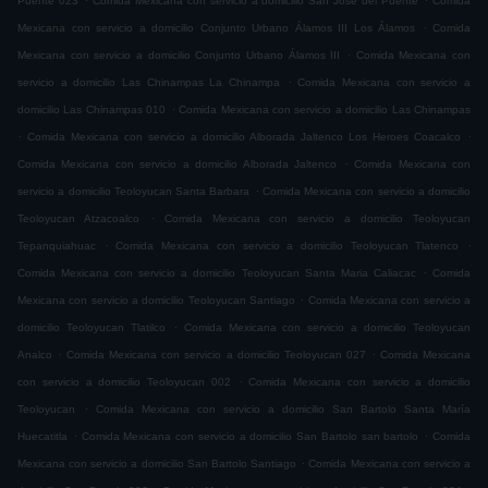
Puente 023
Comida Mexicana con servicio a domicilio San José del Puente
Comida
.
Mexicana con servicio a domicilio Conjunto Urbano Álamos III Los Álamos
Comida
.
Mexicana con servicio a domicilio Conjunto Urbano Álamos III
Comida Mexicana con
.
servicio a domicilio Las Chinampas La Chinampa
Comida Mexicana con servicio a
.
domicilio Las Chinampas 010
Comida Mexicana con servicio a domicilio Las Chinampas
.
.
Comida Mexicana con servicio a domicilio Alborada Jaltenco Los Heroes Coacalco
.
Comida Mexicana con servicio a domicilio Alborada Jaltenco
Comida Mexicana con
.
servicio a domicilio Teoloyucan Santa Barbara
Comida Mexicana con servicio a domicilio
.
Teoloyucan Atzacoalco
Comida Mexicana con servicio a domicilio Teoloyucan
.
.
Tepanquiahuac
Comida Mexicana con servicio a domicilio Teoloyucan Tlatenco
.
Comida Mexicana con servicio a domicilio Teoloyucan Santa Maria Caliacac
Comida
.
Mexicana con servicio a domicilio Teoloyucan Santiago
Comida Mexicana con servicio a
.
domicilio Teoloyucan Tlatilco
Comida Mexicana con servicio a domicilio Teoloyucan
.
.
Analco
Comida Mexicana con servicio a domicilio Teoloyucan 027
Comida Mexicana
.
con servicio a domicilio Teoloyucan 002
Comida Mexicana con servicio a domicilio
.
Teoloyucan
Comida Mexicana con servicio a domicilio San Bartolo Santa María
.
.
Huecatitla
Comida Mexicana con servicio a domicilio San Bartolo san bartolo
Comida
.
Mexicana con servicio a domicilio San Bartolo Santiago
Comida Mexicana con servicio a
.
.