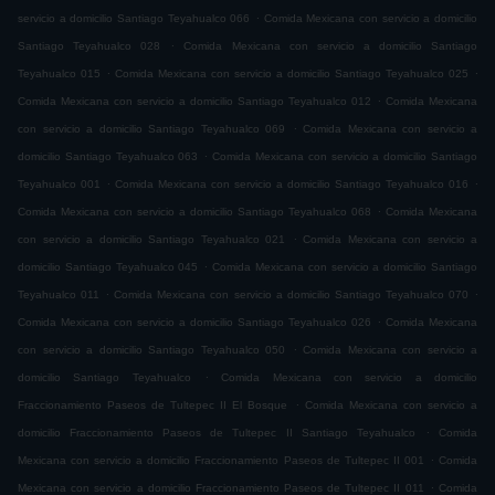
.
servicio a domicilio Santiago Teyahualco 066
Comida Mexicana con servicio a domicilio
.
Santiago Teyahualco 028
Comida Mexicana con servicio a domicilio Santiago
.
.
Teyahualco 015
Comida Mexicana con servicio a domicilio Santiago Teyahualco 025
.
Comida Mexicana con servicio a domicilio Santiago Teyahualco 012
Comida Mexicana
.
con servicio a domicilio Santiago Teyahualco 069
Comida Mexicana con servicio a
.
domicilio Santiago Teyahualco 063
Comida Mexicana con servicio a domicilio Santiago
.
.
Teyahualco 001
Comida Mexicana con servicio a domicilio Santiago Teyahualco 016
.
Comida Mexicana con servicio a domicilio Santiago Teyahualco 068
Comida Mexicana
.
con servicio a domicilio Santiago Teyahualco 021
Comida Mexicana con servicio a
.
domicilio Santiago Teyahualco 045
Comida Mexicana con servicio a domicilio Santiago
.
.
Teyahualco 011
Comida Mexicana con servicio a domicilio Santiago Teyahualco 070
.
Comida Mexicana con servicio a domicilio Santiago Teyahualco 026
Comida Mexicana
.
con servicio a domicilio Santiago Teyahualco 050
Comida Mexicana con servicio a
.
domicilio Santiago Teyahualco
Comida Mexicana con servicio a domicilio
.
Fraccionamiento Paseos de Tultepec II El Bosque
Comida Mexicana con servicio a
.
domicilio Fraccionamiento Paseos de Tultepec II Santiago Teyahualco
Comida
.
Mexicana con servicio a domicilio Fraccionamiento Paseos de Tultepec II 001
Comida
.
Mexicana con servicio a domicilio Fraccionamiento Paseos de Tultepec II 011
Comida