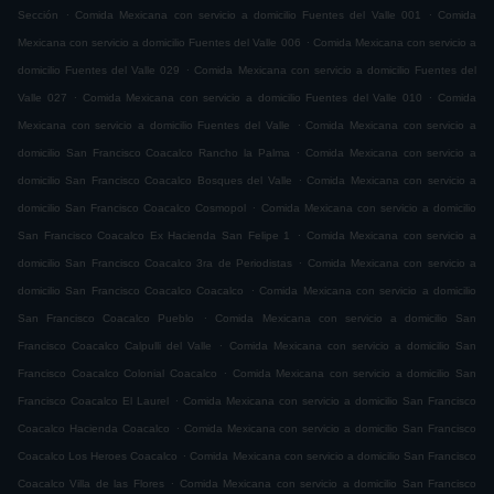
.
.
Sección
Comida Mexicana con servicio a domicilio Fuentes del Valle 001
Comida
.
Mexicana con servicio a domicilio Fuentes del Valle 006
Comida Mexicana con servicio a
.
domicilio Fuentes del Valle 029
Comida Mexicana con servicio a domicilio Fuentes del
.
.
Valle 027
Comida Mexicana con servicio a domicilio Fuentes del Valle 010
Comida
.
Mexicana con servicio a domicilio Fuentes del Valle
Comida Mexicana con servicio a
.
domicilio San Francisco Coacalco Rancho la Palma
Comida Mexicana con servicio a
.
domicilio San Francisco Coacalco Bosques del Valle
Comida Mexicana con servicio a
.
domicilio San Francisco Coacalco Cosmopol
Comida Mexicana con servicio a domicilio
.
San Francisco Coacalco Ex Hacienda San Felipe 1
Comida Mexicana con servicio a
.
domicilio San Francisco Coacalco 3ra de Periodistas
Comida Mexicana con servicio a
.
domicilio San Francisco Coacalco Coacalco
Comida Mexicana con servicio a domicilio
.
San Francisco Coacalco Pueblo
Comida Mexicana con servicio a domicilio San
.
Francisco Coacalco Calpulli del Valle
Comida Mexicana con servicio a domicilio San
.
Francisco Coacalco Colonial Coacalco
Comida Mexicana con servicio a domicilio San
.
Francisco Coacalco El Laurel
Comida Mexicana con servicio a domicilio San Francisco
.
Coacalco Hacienda Coacalco
Comida Mexicana con servicio a domicilio San Francisco
.
Coacalco Los Heroes Coacalco
Comida Mexicana con servicio a domicilio San Francisco
.
Coacalco Villa de las Flores
Comida Mexicana con servicio a domicilio San Francisco