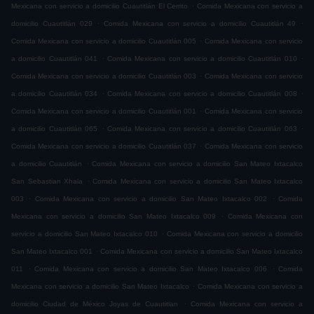
.
Mexicana con servicio a domicilio Cuautitlán El Cerrito
Comida Mexicana con servicio a
.
.
domicilio Cuautitlán 029
Comida Mexicana con servicio a domicilio Cuautitlán 49
.
Comida Mexicana con servicio a domicilio Cuautitlán 005
Comida Mexicana con servicio
.
.
a domicilio Cuautitlán 041
Comida Mexicana con servicio a domicilio Cuautitlán 010
.
Comida Mexicana con servicio a domicilio Cuautitlán 003
Comida Mexicana con servicio
.
.
a domicilio Cuautitlán 034
Comida Mexicana con servicio a domicilio Cuautitlán 008
.
Comida Mexicana con servicio a domicilio Cuautitlán 001
Comida Mexicana con servicio
.
.
a domicilio Cuautitlán 065
Comida Mexicana con servicio a domicilio Cuautitlán 063
.
Comida Mexicana con servicio a domicilio Cuautitlán 037
Comida Mexicana con servicio
.
a domicilio Cuautitlán
Comida Mexicana con servicio a domicilio San Mateo Ixtacalco
.
San Sebastian Xhala
Comida Mexicana con servicio a domicilio San Mateo Ixtacalco
.
.
003
Comida Mexicana con servicio a domicilio San Mateo Ixtacalco 002
Comida
.
Mexicana con servicio a domicilio San Mateo Ixtacalco 009
Comida Mexicana con
.
servicio a domicilio San Mateo Ixtacalco 010
Comida Mexicana con servicio a domicilio
.
San Mateo Ixtacalco 001
Comida Mexicana con servicio a domicilio San Mateo Ixtacalco
.
.
011
Comida Mexicana con servicio a domicilio San Mateo Ixtacalco 006
Comida
.
Mexicana con servicio a domicilio San Mateo Ixtacalco
Comida Mexicana con servicio a
.
domicilio Ciudad de México Joyas de Cuautitlan
Comida Mexicana con servicio a