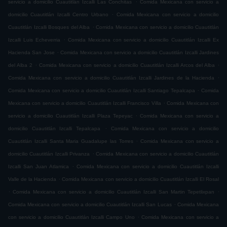
.
servicio a domicilio Cuautitlán Izcalli Las Conchitas
Comida Mexicana con servicio a
.
domicilio Cuautitlán Izcalli Centro Urbano
Comida Mexicana con servicio a domicilio
.
Cuautitlán Izcalli Bosques del Alba
Comida Mexicana con servicio a domicilio Cuautitlán
.
Izcalli Luis Echeverria
Comida Mexicana con servicio a domicilio Cuautitlán Izcalli Ex
.
Hacienda San Jose
Comida Mexicana con servicio a domicilio Cuautitlán Izcalli Jardines
.
.
del Alba 2
Comida Mexicana con servicio a domicilio Cuautitlán Izcalli Arcos del Alba
.
Comida Mexicana con servicio a domicilio Cuautitlán Izcalli Jardines de la Hacienda
.
Comida Mexicana con servicio a domicilio Cuautitlán Izcalli Santiago Tepalcapa
Comida
.
Mexicana con servicio a domicilio Cuautitlán Izcalli Francisco Villa
Comida Mexicana con
.
servicio a domicilio Cuautitlán Izcalli Plaza Tepeyac
Comida Mexicana con servicio a
.
domicilio Cuautitlán Izcalli Tepalcapa
Comida Mexicana con servicio a domicilio
.
Cuautitlán Izcalli Santa Maria Guadalupe las Torres
Comida Mexicana con servicio a
.
domicilio Cuautitlán Izcalli Privanza
Comida Mexicana con servicio a domicilio Cuautitlán
.
Izcalli San Juan Atlamica
Comida Mexicana con servicio a domicilio Cuautitlán Izcalli
.
Valle de la Hacienda
Comida Mexicana con servicio a domicilio Cuautitlán Izcalli El Rosal
.
.
Comida Mexicana con servicio a domicilio Cuautitlán Izcalli San Martin Tepetlixpan
.
Comida Mexicana con servicio a domicilio Cuautitlán Izcalli San Lucas
Comida Mexicana
.
con servicio a domicilio Cuautitlán Izcalli Campo Uno
Comida Mexicana con servicio a