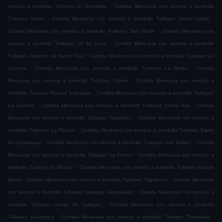
.
servicio a domicilio Tultepec El Quemado
Comida Mexicana con servicio a domicilio
.
.
Tultepec Oxtoc
Comida Mexicana con servicio a domicilio Tultepec Santa Isabel
.
Comida Mexicana con servicio a domicilio Tultepec San Martin
Comida Mexicana con
.
servicio a domicilio Tultepec 10 de Junio
Comida Mexicana con servicio a domicilio
.
Tultepec Jardines de Santa Cruz
Comida Mexicana con servicio a domicilio Tultepec La
.
.
Cantera
Comida Mexicana con servicio a domicilio Tultepec La Morita
Comida
.
Mexicana con servicio a domicilio Tultepec Centro
Comida Mexicana con servicio a
.
domicilio Tultepec Parque Industrial
Comida Mexicana con servicio a domicilio Tultepec
.
.
La Cañada
Comida Mexicana con servicio a domicilio Tultepec Santa Rita
Comida
.
Mexicana con servicio a domicilio Tultepec Tepetlixco
Comida Mexicana con servicio a
.
domicilio Tultepec La Piedad
Comida Mexicana con servicio a domicilio Tultepec Barrio
.
.
de Guadalupe
Comida Mexicana con servicio a domicilio Tultepec San Rafael
Comida
.
Mexicana con servicio a domicilio Tultepec La Palma
Comida Mexicana con servicio a
.
domicilio Tultepec El Mirador
Comida Mexicana con servicio a domicilio Tultepec Amado
.
.
Nervo
Comida Mexicana con servicio a domicilio Tultepec Trigotenco
Comida Mexicana
.
con servicio a domicilio Tultepec Santiago Teyahualco
Comida Mexicana con servicio a
.
domicilio Tultepec Lomas de Tultepec
Comida Mexicana con servicio a domicilio
.
.
Tultepec Xacopinca
Comida Mexicana con servicio a domicilio Tultepec Tlamelaca