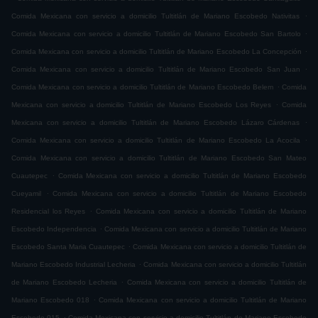
.
Comida Mexicana con servicio a domicilio Tultitlán de Mariano Escobedo Nativitas
.
Comida Mexicana con servicio a domicilio Tultitlán de Mariano Escobedo San Bartolo
.
Comida Mexicana con servicio a domicilio Tultitlán de Mariano Escobedo La Concepción
.
Comida Mexicana con servicio a domicilio Tultitlán de Mariano Escobedo San Juan
.
Comida Mexicana con servicio a domicilio Tultitlán de Mariano Escobedo Belem
Comida
.
Mexicana con servicio a domicilio Tultitlán de Mariano Escobedo Los Reyes
Comida
.
Mexicana con servicio a domicilio Tultitlán de Mariano Escobedo Lázaro Cárdenas
.
Comida Mexicana con servicio a domicilio Tultitlán de Mariano Escobedo La Acocila
Comida Mexicana con servicio a domicilio Tultitlán de Mariano Escobedo San Mateo
.
Cuautepec
Comida Mexicana con servicio a domicilio Tultitlán de Mariano Escobedo
.
Cueyamil
Comida Mexicana con servicio a domicilio Tultitlán de Mariano Escobedo
.
Residencial los Reyes
Comida Mexicana con servicio a domicilio Tultitlán de Mariano
.
Escobedo Independencia
Comida Mexicana con servicio a domicilio Tultitlán de Mariano
.
Escobedo Santa Maria Cuautepec
Comida Mexicana con servicio a domicilio Tultitlán de
.
Mariano Escobedo Industrial Lecheria
Comida Mexicana con servicio a domicilio Tultitlán
.
de Mariano Escobedo Lecheria
Comida Mexicana con servicio a domicilio Tultitlán de
.
Mariano Escobedo 018
Comida Mexicana con servicio a domicilio Tultitlán de Mariano
.
Escobedo 015
Comida Mexicana con servicio a domicilio Tultitlán de Mariano Escobedo