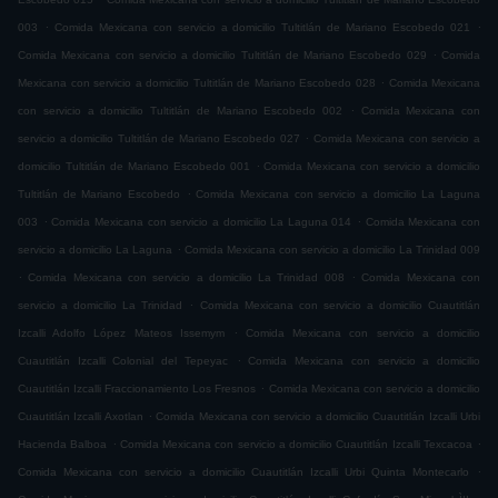
.
.
003
Comida Mexicana con servicio a domicilio Tultitlán de Mariano Escobedo 021
.
Comida Mexicana con servicio a domicilio Tultitlán de Mariano Escobedo 029
Comida
.
Mexicana con servicio a domicilio Tultitlán de Mariano Escobedo 028
Comida Mexicana
.
con servicio a domicilio Tultitlán de Mariano Escobedo 002
Comida Mexicana con
.
servicio a domicilio Tultitlán de Mariano Escobedo 027
Comida Mexicana con servicio a
.
domicilio Tultitlán de Mariano Escobedo 001
Comida Mexicana con servicio a domicilio
.
Tultitlán de Mariano Escobedo
Comida Mexicana con servicio a domicilio La Laguna
.
.
003
Comida Mexicana con servicio a domicilio La Laguna 014
Comida Mexicana con
.
servicio a domicilio La Laguna
Comida Mexicana con servicio a domicilio La Trinidad 009
.
.
Comida Mexicana con servicio a domicilio La Trinidad 008
Comida Mexicana con
.
servicio a domicilio La Trinidad
Comida Mexicana con servicio a domicilio Cuautitlán
.
Izcalli Adolfo López Mateos Issemym
Comida Mexicana con servicio a domicilio
.
Cuautitlán Izcalli Colonial del Tepeyac
Comida Mexicana con servicio a domicilio
.
Cuautitlán Izcalli Fraccionamiento Los Fresnos
Comida Mexicana con servicio a domicilio
.
Cuautitlán Izcalli Axotlan
Comida Mexicana con servicio a domicilio Cuautitlán Izcalli Urbi
.
.
Hacienda Balboa
Comida Mexicana con servicio a domicilio Cuautitlán Izcalli Texcacoa
.
Comida Mexicana con servicio a domicilio Cuautitlán Izcalli Urbi Quinta Montecarlo
.