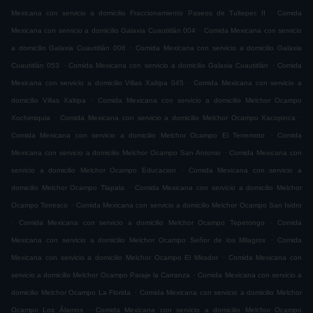
.
Mexicana con servicio a domicilio Fraccionamiento Paseos de Tultepec II
Comida
.
Mexicana con servicio a domicilio Galaxia Cuautitlán 004
Comida Mexicana con servicio
.
a domicilio Galaxia Cuautitlán 006
Comida Mexicana con servicio a domicilio Galaxia
.
.
Cuautitlán 053
Comida Mexicana con servicio a domicilio Galaxia Cuautitlán
Comida
.
Mexicana con servicio a domicilio Villas Xaltipa 045
Comida Mexicana con servicio a
.
domicilio Villas Xaltipa
Comida Mexicana con servicio a domicilio Melchor Ocampo
.
.
Xochimiquia
Comida Mexicana con servicio a domicilio Melchor Ocampo Xacopinca
.
Comida Mexicana con servicio a domicilio Melchor Ocampo El Terremoto
Comida
.
Mexicana con servicio a domicilio Melchor Ocampo San Antonio
Comida Mexicana con
.
servicio a domicilio Melchor Ocampo Educacion
Comida Mexicana con servicio a
.
domicilio Melchor Ocampo Tlapala
Comida Mexicana con servicio a domicilio Melchor
.
Ocampo Torresco
Comida Mexicana con servicio a domicilio Melchor Ocampo San Isidro
.
.
Comida Mexicana con servicio a domicilio Melchor Ocampo Tepetongo
Comida
.
Mexicana con servicio a domicilio Melchor Ocampo Señor de los Milagros
Comida
.
Mexicana con servicio a domicilio Melchor Ocampo El Mirador
Comida Mexicana con
.
servicio a domicilio Melchor Ocampo Paraje la Carranza
Comida Mexicana con servicio a
.
domicilio Melchor Ocampo La Florida
Comida Mexicana con servicio a domicilio Melchor
.
Ocampo Los Álamos
Comida Mexicana con servicio a domicilio Melchor Ocampo