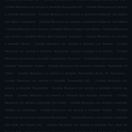
.
Comida Mexicana con servicio a domicilio Buenavista 007
Comida Mexicana con servicio
.
a domicilio Buenavista
Comida Mexicana con servicio a domicilio Ampliación San Mateo
.
San Mateo Cuautepec
Comida Mexicana con servicio a domicilio Ampliación San Mateo
.
.
Comida Mexicana con servicio a domicilio México Parque San Mateo
Comida Mexicana
.
con servicio a domicilio México San Francisco Tenopalco
Comida Mexicana con servicio
.
.
a domicilio México
Comida Mexicana con servicio a domicilio Los Álamos
Comida
.
Mexicana con servicio a domicilio Tepotzotlán Parque Industrial Los Cedros
Comida
.
Mexicana con servicio a domicilio Tepotzotlán Texcacoa
Comida Mexicana con servicio a
.
domicilio Tepotzotlán Cedros
Comida Mexicana con servicio a domicilio Tepotzotlán El
.
.
Trebol
Comida Mexicana con servicio a domicilio Tepotzotlán Barrio De Tezccacoa
.
Comida Mexicana con servicio a domicilio Tepotzotlán 002
Comida Mexicana con
.
servicio a domicilio Tepotzotlán
Comida Mexicana con servicio a domicilio Colonia las
.
.
Brisas
Comida Mexicana con servicio a domicilio San Antonio Xahuento
Comida
.
Mexicana con servicio a domicilio San Pablo
Comida Mexicana con servicio a domicilio
.
.
Tultitlán La Chinampa
Comida Mexicana con servicio a domicilio Tultitlán
Comida
.
Mexicana con servicio a domicilio Mexcaltepec
Comida Mexicana con servicio a domicilio
.
San José del Puente 001
Comida Mexicana con servicio a domicilio San José del
.
.