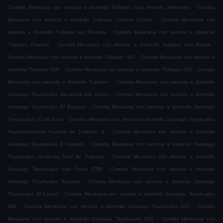
.
Comida Mexicana con servicio a domicilio Tultepec San Antonio Xahuento
Comida
.
Mexicana con servicio a domicilio Tultepec Vicente Suarez
Comida Mexicana con
.
servicio a domicilio Tultepec los Fresnos
Comida Mexicana con servicio a domicilio
.
.
Tultepec Fresnos
Comida Mexicana con servicio a domicilio Tultepec Las Brisas
.
Comida Mexicana con servicio a domicilio Tultepec 001
Comida Mexicana con servicio a
.
.
domicilio Tultepec 006
Comida Mexicana con servicio a domicilio Tultepec 002
Comida
.
Mexicana con servicio a domicilio Tultepec
Comida Mexicana con servicio a domicilio
.
Santiago Teyahualco Hacienda del Jardín
Comida Mexicana con servicio a domicilio
.
Santiago Teyahualco El Bosque
Comida Mexicana con servicio a domicilio Santiago
.
Teyahualco 10 de Junio
Comida Mexicana con servicio a domicilio Santiago Teyahualco
.
Fraccionamiento Paseos de Tultepec II
Comida Mexicana con servicio a domicilio
.
Santiago Teyahualco El Dorado
Comida Mexicana con servicio a domicilio Santiago
.
Teyahualco Hacienda Real de Tultepec
Comida Mexicana con servicio a domicilio
.
Santiago Teyahualco San Pablo CTM
Comida Mexicana con servicio a domicilio
.
Santiago Teyahualco Asturias
Comida Mexicana con servicio a domicilio Santiago
.
Teyahualco El Laurel
Comida Mexicana con servicio a domicilio Santiago Teyahualco
.
.
008
Comida Mexicana con servicio a domicilio Santiago Teyahualco 002
Comida
.
Mexicana con servicio a domicilio Santiago Teyahualco 010
Comida Mexicana con