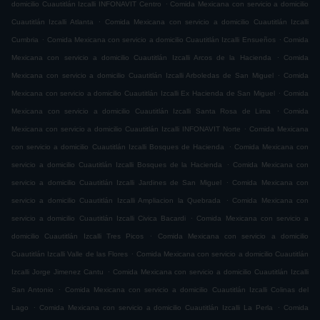
.
domicilio Cuautitlán Izcalli INFONAVIT Centro
Comida Mexicana con servicio a domicilio
.
Cuautitlán Izcalli Atlanta
Comida Mexicana con servicio a domicilio Cuautitlán Izcalli
.
.
Cumbria
Comida Mexicana con servicio a domicilio Cuautitlán Izcalli Ensueños
Comida
.
Mexicana con servicio a domicilio Cuautitlán Izcalli Arcos de la Hacienda
Comida
.
Mexicana con servicio a domicilio Cuautitlán Izcalli Arboledas de San Miguel
Comida
.
Mexicana con servicio a domicilio Cuautitlán Izcalli Ex Hacienda de San Miguel
Comida
.
Mexicana con servicio a domicilio Cuautitlán Izcalli Santa Rosa de Lima
Comida
.
Mexicana con servicio a domicilio Cuautitlán Izcalli INFONAVIT Norte
Comida Mexicana
.
con servicio a domicilio Cuautitlán Izcalli Bosques de Hacienda
Comida Mexicana con
.
servicio a domicilio Cuautitlán Izcalli Bosques de la Hacienda
Comida Mexicana con
.
servicio a domicilio Cuautitlán Izcalli Jardines de San Miguel
Comida Mexicana con
.
servicio a domicilio Cuautitlán Izcalli Ampliacion la Quebrada
Comida Mexicana con
.
servicio a domicilio Cuautitlán Izcalli Civica Bacardi
Comida Mexicana con servicio a
.
domicilio Cuautitlán Izcalli Tres Picos
Comida Mexicana con servicio a domicilio
.
Cuautitlán Izcalli Valle de las Flores
Comida Mexicana con servicio a domicilio Cuautitlán
.
Izcalli Jorge Jimenez Cantu
Comida Mexicana con servicio a domicilio Cuautitlán Izcalli
.
San Antonio
Comida Mexicana con servicio a domicilio Cuautitlán Izcalli Colinas del
.
.
Lago
Comida Mexicana con servicio a domicilio Cuautitlán Izcalli La Perla
Comida