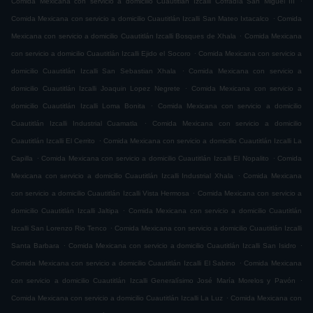
Comida Mexicana con servicio a domicilio Cuautitlán Izcalli Cofradía San Miguel ÌII
.
Comida Mexicana con servicio a domicilio Cuautitlán Izcalli San Mateo Ixtacalco
Comida
.
Mexicana con servicio a domicilio Cuautitlán Izcalli Bosques de Xhala
Comida Mexicana
.
con servicio a domicilio Cuautitlán Izcalli Ejido el Socoro
Comida Mexicana con servicio a
.
domicilio Cuautitlán Izcalli San Sebastian Xhala
Comida Mexicana con servicio a
.
domicilio Cuautitlán Izcalli Joaquin Lopez Negrete
Comida Mexicana con servicio a
.
domicilio Cuautitlán Izcalli Loma Bonita
Comida Mexicana con servicio a domicilio
.
Cuautitlán Izcalli Industrial Cuamatla
Comida Mexicana con servicio a domicilio
.
Cuautitlán Izcalli El Cerrito
Comida Mexicana con servicio a domicilio Cuautitlán Izcalli La
.
.
Capilla
Comida Mexicana con servicio a domicilio Cuautitlán Izcalli El Nopalito
Comida
.
Mexicana con servicio a domicilio Cuautitlán Izcalli Industrial Xhala
Comida Mexicana
.
con servicio a domicilio Cuautitlán Izcalli Vista Hermosa
Comida Mexicana con servicio a
.
domicilio Cuautitlán Izcalli Jaltipa
Comida Mexicana con servicio a domicilio Cuautitlán
.
Izcalli San Lorenzo Rio Tenco
Comida Mexicana con servicio a domicilio Cuautitlán Izcalli
.
.
Santa Barbara
Comida Mexicana con servicio a domicilio Cuautitlán Izcalli San Isidro
.
Comida Mexicana con servicio a domicilio Cuautitlán Izcalli El Sabino
Comida Mexicana
.
con servicio a domicilio Cuautitlán Izcalli Generalísimo José María Morelos y Pavón
.
Comida Mexicana con servicio a domicilio Cuautitlán Izcalli La Luz
Comida Mexicana con