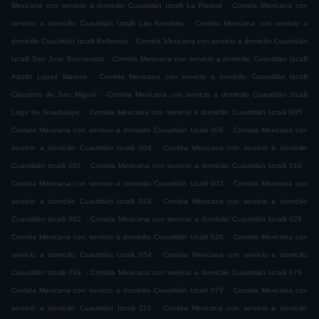
.
Mexicana con servicio a domicilio Cuautitlán Izcalli La Piedad
Comida Mexicana con
.
servicio a domicilio Cuautitlán Izcalli Las Auroritas
Comida Mexicana con servicio a
.
domicilio Cuautitlán Izcalli Bellavista
Comida Mexicana con servicio a domicilio Cuautitlán
.
Izcalli San Jose Buenavista
Comida Mexicana con servicio a domicilio Cuautitlán Izcalli
.
Adolfo Lopez Mateos
Comida Mexicana con servicio a domicilio Cuautitlán Izcalli
.
Claustros de San Miguel
Comida Mexicana con servicio a domicilio Cuautitlán Izcalli
.
.
Lago de Guadalupe
Comida Mexicana con servicio a domicilio Cuautitlán Izcalli 005
.
Comida Mexicana con servicio a domicilio Cuautitlán Izcalli 006
Comida Mexicana con
.
servicio a domicilio Cuautitlán Izcalli 004
Comida Mexicana con servicio a domicilio
.
.
Cuautitlán Izcalli 001
Comida Mexicana con servicio a domicilio Cuautitlán Izcalli 010
.
Comida Mexicana con servicio a domicilio Cuautitlán Izcalli 003
Comida Mexicana con
.
servicio a domicilio Cuautitlán Izcalli 024
Comida Mexicana con servicio a domicilio
.
.
Cuautitlán Izcalli 002
Comida Mexicana con servicio a domicilio Cuautitlán Izcalli 029
.
Comida Mexicana con servicio a domicilio Cuautitlán Izcalli 026
Comida Mexicana con
.
servicio a domicilio Cuautitlán Izcalli 054
Comida Mexicana con servicio a domicilio
.
.
Cuautitlán Izcalli 039
Comida Mexicana con servicio a domicilio Cuautitlán Izcalli 076
.
Comida Mexicana con servicio a domicilio Cuautitlán Izcalli 079
Comida Mexicana con
.
servicio a domicilio Cuautitlán Izcalli 110
Comida Mexicana con servicio a domicilio