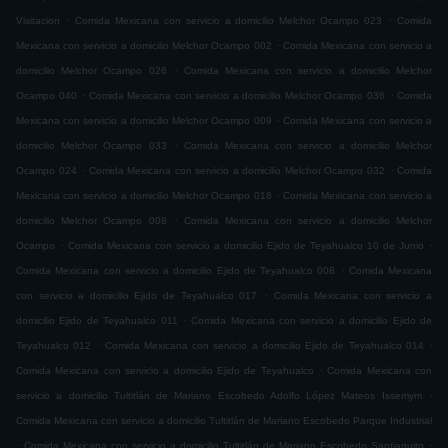
.
.
Visitacion
Comida Mexicana con servicio a domicilio Melchor Ocampo 023
Comida
.
Mexicana con servicio a domicilio Melchor Ocampo 002
Comida Mexicana con servicio a
.
domicilio Melchor Ocampo 026
Comida Mexicana con servicio a domicilio Melchor
.
.
Ocampo 040
Comida Mexicana con servicio a domicilio Melchor Ocampo 036
Comida
.
Mexicana con servicio a domicilio Melchor Ocampo 009
Comida Mexicana con servicio a
.
domicilio Melchor Ocampo 033
Comida Mexicana con servicio a domicilio Melchor
.
.
Ocampo 024
Comida Mexicana con servicio a domicilio Melchor Ocampo 032
Comida
.
Mexicana con servicio a domicilio Melchor Ocampo 018
Comida Mexicana con servicio a
.
domicilio Melchor Ocampo 008
Comida Mexicana con servicio a domicilio Melchor
.
.
Ocampo
Comida Mexicana con servicio a domicilio Ejido de Teyahualco 10 de Junio
.
Comida Mexicana con servicio a domicilio Ejido de Teyahualco 008
Comida Mexicana
.
con servicio a domicilio Ejido de Teyahualco 017
Comida Mexicana con servicio a
.
domicilio Ejido de Teyahualco 011
Comida Mexicana con servicio a domicilio Ejido de
.
.
Teyahualco 012
Comida Mexicana con servicio a domicilio Ejido de Teyahualco 014
.
Comida Mexicana con servicio a domicilio Ejido de Teyahualco
Comida Mexicana con
.
servicio a domicilio Tultitlán de Mariano Escobedo Adolfo López Mateos Issemym
Comida Mexicana con servicio a domicilio Tultitlán de Mariano Escobedo Parque Industrial
.
.
Comida Mexicana con servicio a domicilio Tultitlán de Mariano Escobedo Santiaguito