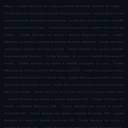
.
.
Reyes
Comida Mexicana con servicio a domicilio Buenavista Bosques de Tultitlan
.
Comida Mexicana con servicio a domicilio Buenavista Electricistas
Comida Mexicana con
.
servicio a domicilio Buenavista Independencia
Comida Mexicana con servicio a domicilio
.
Buenavista Industrial Lecheria
Comida Mexicana con servicio a domicilio Buenavista Sin
.
.
Nombre
Comida Mexicana con servicio a domicilio Buenavista Cocem
Comida
.
Mexicana con servicio a domicilio Buenavista Recursos Hidraulicos
Comida Mexicana
.
con servicio a domicilio Buenavista Lecheria
Comida Mexicana con servicio a domicilio
.
Buenavista Bello Horizonte
Comida Mexicana con servicio a domicilio Buenavista El
.
.
Fresno
Comida Mexicana con servicio a domicilio Buenavista La Loma
Comida
.
Mexicana con servicio a domicilio Buenavista La Libertad
Comida Mexicana con servicio
.
a domicilio Buenavista 2da Sección las Torres
Comida Mexicana con servicio a domicilio
.
Buenavista San Francisco Chilpan
Comida Mexicana con servicio a domicilio Buenavista
.
Santa Clara Chilpan
Comida Mexicana con servicio a domicilio Buenavista Ciudad Labor
.
.
Comida Mexicana con servicio a domicilio Buenavista 015
Comida Mexicana con
.
servicio a domicilio Buenavista 004
Comida Mexicana con servicio a domicilio
.
.
Buenavista 001
Comida Mexicana con servicio a domicilio Buenavista 003
Comida
.
Mexicana con servicio a domicilio Buenavista 008
Comida Mexicana con servicio a
.
.
domicilio Buenavista 002
Comida Mexicana con servicio a domicilio Buenavista 061