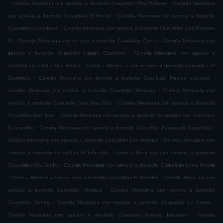
.
.
Comida Mexicana con servicio a domicilio Cuautitlán Pilar Pallares
Comida Mexicana
.
con servicio a domicilio Cuautitlán El Huerto
Comida Mexicana con servicio a domicilio
.
Cuautitlán Cebadales
Comida Mexicana con servicio a domicilio Cuautitlán Las Patricias
.
.
III
Comida Mexicana con servicio a domicilio Cuautitlán Cristal
Comida Mexicana con
.
servicio a domicilio Cuautitlán Lazaro Cardenas
Comida Mexicana con servicio a
.
domicilio Cuautitlán San Roque
Comida Mexicana con servicio a domicilio Cuautitlán El
.
.
Quemado
Comida Mexicana con servicio a domicilio Cuautitlán Parque Industrial
.
Comida Mexicana con servicio a domicilio Cuautitlán Misiones
Comida Mexicana con
.
servicio a domicilio Cuautitlán San Blas Dos
Comida Mexicana con servicio a domicilio
.
Cuautitlán San Jose
Comida Mexicana con servicio a domicilio Cuautitlán San Francisco
.
.
Cascantitla
Comida Mexicana con servicio a domicilio Cuautitlán Paseos de Cuautitlan
.
Comida Mexicana con servicio a domicilio Cuautitlán Los Morales
Comida Mexicana con
.
servicio a domicilio Cuautitlán El Infiernillo
Comida Mexicana con servicio a domicilio
.
Cuautitlán Villa Jardin
Comida Mexicana con servicio a domicilio Cuautitlán Loma Bonita
.
.
Comida Mexicana con servicio a domicilio Cuautitlán El Partidor
Comida Mexicana con
.
servicio a domicilio Cuautitlán Necapa
Comida Mexicana con servicio a domicilio
.
.
Cuautitlán Centro
Comida Mexicana con servicio a domicilio Cuautitlán La Palma
.
Comida Mexicana con servicio a domicilio Cuautitlán Puente Jabonero
Comida