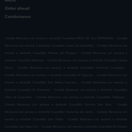
Menú
Order ahead
Contáctanos
.
Comida Mexicana con servicio a domicilio Cuautitlán REAL DE San FERNANDO
Comida
.
Mexicana con servicio a domicilio Cuautitlán Joyas de Cuautitlan
Comida Mexicana con
.
servicio a domicilio Cuautitlán Paseos del Bosque
Comida Mexicana con servicio a
.
domicilio Cuautitlán Alborada
Comida Mexicana con servicio a domicilio Cuautitlán Santa
.
.
Elena
Comida Mexicana con servicio a domicilio Cuautitlán Hacienda Cuautitlan
.
Comida Mexicana con servicio a domicilio Cuautitlán El Tejocote
Comida Mexicana con
.
servicio a domicilio Cuautitlán San Mateo Ixtacalco
Comida Mexicana con servicio a
.
domicilio Cuautitlán El Terremoto
Comida Mexicana con servicio a domicilio Cuautitlán
.
.
Villas de Cuautitlan
Comida Mexicana con servicio a domicilio Cuautitlán Tlaltepan
.
Comida Mexicana con servicio a domicilio Cuautitlán Rancho San Blas
Comida
.
Mexicana con servicio a domicilio Cuautitlán Hacienda del Jardín
Comida Mexicana con
.
servicio a domicilio Cuautitlán San Pablo
Comida Mexicana con servicio a domicilio
.
Cuautitlán San Blas Uno
Comida Mexicana con servicio a domicilio Cuautitlán El Paraiso