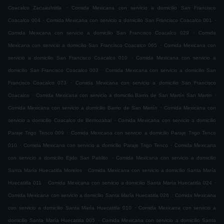
.
Coacalco Zacuauhtitla
Comida Mexicana con servicio a domicilio San Francisco
.
.
Coacalco 004
Comida Mexicana con servicio a domicilio San Francisco Coacalco 001
.
Comida Mexicana con servicio a domicilio San Francisco Coacalco 029
Comida
.
Mexicana con servicio a domicilio San Francisco Coacalco 065
Comida Mexicana con
.
servicio a domicilio San Francisco Coacalco 010
Comida Mexicana con servicio a
.
domicilio San Francisco Coacalco 003
Comida Mexicana con servicio a domicilio San
.
Francisco Coacalco 073
Comida Mexicana con servicio a domicilio San Francisco
.
.
Coacalco
Comida Mexicana con servicio a domicilio Barrio de San Martín San Martin
.
Comida Mexicana con servicio a domicilio Barrio de San Martín
Comida Mexicana con
.
servicio a domicilio Coacalco de Berriozabal
Comida Mexicana con servicio a domicilio
.
Paraje Trigo Tenco 009
Comida Mexicana con servicio a domicilio Paraje Trigo Tenco
.
.
010
Comida Mexicana con servicio a domicilio Paraje Trigo Tenco
Comida Mexicana
.
con servicio a domicilio Ejido San Pablito
Comida Mexicana con servicio a domicilio
.
Santa María Huecatitla Morelos
Comida Mexicana con servicio a domicilio Santa María
.
.
Huecatitla 011
Comida Mexicana con servicio a domicilio Santa María Huecatitla 024
.
Comida Mexicana con servicio a domicilio Santa María Huecatitla 026
Comida Mexicana
.
con servicio a domicilio Santa María Huecatitla 010
Comida Mexicana con servicio a
.
domicilio Santa María Huecatitla 005
Comida Mexicana con servicio a domicilio Santa