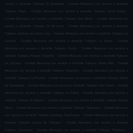
.
servicio a domicilio Tultepec El Quemado
Comida Mexicana con servicio a domicilio
.
.
Tultepec Oxtoc
Comida Mexicana con servicio a domicilio Tultepec Santa Isabel
.
Comida Mexicana con servicio a domicilio Tultepec San Martin
Comida Mexicana con
.
servicio a domicilio Tultepec 10 de Junio
Comida Mexicana con servicio a domicilio
.
Tultepec Jardines de Santa Cruz
Comida Mexicana con servicio a domicilio Tultepec La
.
.
Cantera
Comida Mexicana con servicio a domicilio Tultepec La Morita
Comida
.
Mexicana con servicio a domicilio Tultepec Centro
Comida Mexicana con servicio a
.
domicilio Tultepec Parque Industrial
Comida Mexicana con servicio a domicilio Tultepec
.
.
La Cañada
Comida Mexicana con servicio a domicilio Tultepec Santa Rita
Comida
.
Mexicana con servicio a domicilio Tultepec Tepetlixco
Comida Mexicana con servicio a
.
domicilio Tultepec La Piedad
Comida Mexicana con servicio a domicilio Tultepec Barrio
.
.
de Guadalupe
Comida Mexicana con servicio a domicilio Tultepec San Rafael
Comida
.
Mexicana con servicio a domicilio Tultepec La Palma
Comida Mexicana con servicio a
.
domicilio Tultepec El Mirador
Comida Mexicana con servicio a domicilio Tultepec Amado
.
.
Nervo
Comida Mexicana con servicio a domicilio Tultepec Trigotenco
Comida Mexicana
.
con servicio a domicilio Tultepec Santiago Teyahualco
Comida Mexicana con servicio a
.
domicilio Tultepec Lomas de Tultepec
Comida Mexicana con servicio a domicilio
.
.
Tultepec Xacopinca
Comida Mexicana con servicio a domicilio Tultepec Tlamelaca