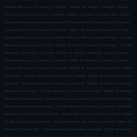
.
Comida Mexicana con servicio a domicilio Tultitlán de Mariano Escobedo Nativitas
.
Comida Mexicana con servicio a domicilio Tultitlán de Mariano Escobedo San Bartolo
.
Comida Mexicana con servicio a domicilio Tultitlán de Mariano Escobedo La Concepción
.
Comida Mexicana con servicio a domicilio Tultitlán de Mariano Escobedo San Juan
.
Comida Mexicana con servicio a domicilio Tultitlán de Mariano Escobedo Belem
Comida
.
Mexicana con servicio a domicilio Tultitlán de Mariano Escobedo Los Reyes
Comida
.
Mexicana con servicio a domicilio Tultitlán de Mariano Escobedo Lázaro Cárdenas
.
Comida Mexicana con servicio a domicilio Tultitlán de Mariano Escobedo La Acocila
Comida Mexicana con servicio a domicilio Tultitlán de Mariano Escobedo San Mateo
.
Cuautepec
Comida Mexicana con servicio a domicilio Tultitlán de Mariano Escobedo
.
Cueyamil
Comida Mexicana con servicio a domicilio Tultitlán de Mariano Escobedo
.
Residencial los Reyes
Comida Mexicana con servicio a domicilio Tultitlán de Mariano
.
Escobedo Independencia
Comida Mexicana con servicio a domicilio Tultitlán de Mariano
.
Escobedo Santa Maria Cuautepec
Comida Mexicana con servicio a domicilio Tultitlán de
.
Mariano Escobedo Industrial Lecheria
Comida Mexicana con servicio a domicilio Tultitlán
.
de Mariano Escobedo Lecheria
Comida Mexicana con servicio a domicilio Tultitlán de
.
Mariano Escobedo 018
Comida Mexicana con servicio a domicilio Tultitlán de Mariano
.
Escobedo 015
Comida Mexicana con servicio a domicilio Tultitlán de Mariano Escobedo