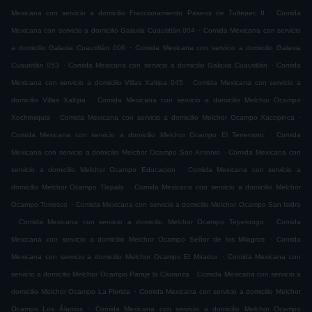
.
Mexicana con servicio a domicilio Fraccionamiento Paseos de Tultepec II
Comida
.
Mexicana con servicio a domicilio Galaxia Cuautitlán 004
Comida Mexicana con servicio
.
a domicilio Galaxia Cuautitlán 006
Comida Mexicana con servicio a domicilio Galaxia
.
.
Cuautitlán 053
Comida Mexicana con servicio a domicilio Galaxia Cuautitlán
Comida
.
Mexicana con servicio a domicilio Villas Xaltipa 045
Comida Mexicana con servicio a
.
domicilio Villas Xaltipa
Comida Mexicana con servicio a domicilio Melchor Ocampo
.
.
Xochimiquia
Comida Mexicana con servicio a domicilio Melchor Ocampo Xacopinca
.
Comida Mexicana con servicio a domicilio Melchor Ocampo El Terremoto
Comida
.
Mexicana con servicio a domicilio Melchor Ocampo San Antonio
Comida Mexicana con
.
servicio a domicilio Melchor Ocampo Educacion
Comida Mexicana con servicio a
.
domicilio Melchor Ocampo Tlapala
Comida Mexicana con servicio a domicilio Melchor
.
Ocampo Torresco
Comida Mexicana con servicio a domicilio Melchor Ocampo San Isidro
.
.
Comida Mexicana con servicio a domicilio Melchor Ocampo Tepetongo
Comida
.
Mexicana con servicio a domicilio Melchor Ocampo Señor de los Milagros
Comida
.
Mexicana con servicio a domicilio Melchor Ocampo El Mirador
Comida Mexicana con
.
servicio a domicilio Melchor Ocampo Paraje la Carranza
Comida Mexicana con servicio a
.
domicilio Melchor Ocampo La Florida
Comida Mexicana con servicio a domicilio Melchor
.
Ocampo Los Álamos
Comida Mexicana con servicio a domicilio Melchor Ocampo