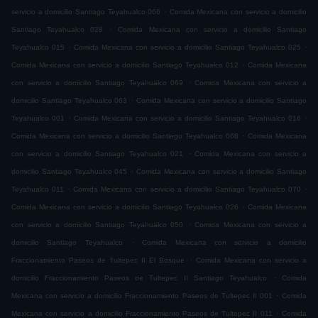
.
servicio a domicilio Santiago Teyahualco 066
Comida Mexicana con servicio a domicilio
.
Santiago Teyahualco 028
Comida Mexicana con servicio a domicilio Santiago
.
.
Teyahualco 015
Comida Mexicana con servicio a domicilio Santiago Teyahualco 025
.
Comida Mexicana con servicio a domicilio Santiago Teyahualco 012
Comida Mexicana
.
con servicio a domicilio Santiago Teyahualco 069
Comida Mexicana con servicio a
.
domicilio Santiago Teyahualco 063
Comida Mexicana con servicio a domicilio Santiago
.
.
Teyahualco 001
Comida Mexicana con servicio a domicilio Santiago Teyahualco 016
.
Comida Mexicana con servicio a domicilio Santiago Teyahualco 068
Comida Mexicana
.
con servicio a domicilio Santiago Teyahualco 021
Comida Mexicana con servicio a
.
domicilio Santiago Teyahualco 045
Comida Mexicana con servicio a domicilio Santiago
.
.
Teyahualco 011
Comida Mexicana con servicio a domicilio Santiago Teyahualco 070
.
Comida Mexicana con servicio a domicilio Santiago Teyahualco 026
Comida Mexicana
.
con servicio a domicilio Santiago Teyahualco 050
Comida Mexicana con servicio a
.
domicilio Santiago Teyahualco
Comida Mexicana con servicio a domicilio
.
Fraccionamiento Paseos de Tultepec II El Bosque
Comida Mexicana con servicio a
.
domicilio Fraccionamiento Paseos de Tultepec II Santiago Teyahualco
Comida
.
Mexicana con servicio a domicilio Fraccionamiento Paseos de Tultepec II 001
Comida
.
Mexicana con servicio a domicilio Fraccionamiento Paseos de Tultepec II 011
Comida