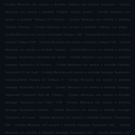
.
Comida Mexicana con servicio a domicilio Tultepec San Antonio Xahuento
Comida
.
Mexicana con servicio a domicilio Tultepec Vicente Suarez
Comida Mexicana con
.
servicio a domicilio Tultepec los Fresnos
Comida Mexicana con servicio a domicilio
.
.
Tultepec Fresnos
Comida Mexicana con servicio a domicilio Tultepec Las Brisas
.
Comida Mexicana con servicio a domicilio Tultepec 001
Comida Mexicana con servicio a
.
.
domicilio Tultepec 006
Comida Mexicana con servicio a domicilio Tultepec 002
Comida
.
Mexicana con servicio a domicilio Tultepec
Comida Mexicana con servicio a domicilio
.
Santiago Teyahualco Hacienda del Jardín
Comida Mexicana con servicio a domicilio
.
Santiago Teyahualco El Bosque
Comida Mexicana con servicio a domicilio Santiago
.
Teyahualco 10 de Junio
Comida Mexicana con servicio a domicilio Santiago Teyahualco
.
Fraccionamiento Paseos de Tultepec II
Comida Mexicana con servicio a domicilio
.
Santiago Teyahualco El Dorado
Comida Mexicana con servicio a domicilio Santiago
.
Teyahualco Hacienda Real de Tultepec
Comida Mexicana con servicio a domicilio
.
Santiago Teyahualco San Pablo CTM
Comida Mexicana con servicio a domicilio
.
Santiago Teyahualco Asturias
Comida Mexicana con servicio a domicilio Santiago
.
Teyahualco El Laurel
Comida Mexicana con servicio a domicilio Santiago Teyahualco
.
.
008
Comida Mexicana con servicio a domicilio Santiago Teyahualco 002
Comida
.
Mexicana con servicio a domicilio Santiago Teyahualco 010
Comida Mexicana con