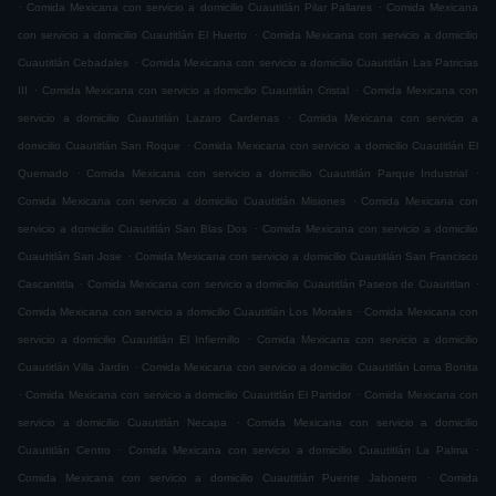
.
.
Comida Mexicana con servicio a domicilio Cuautitlán Pilar Pallares
Comida Mexicana
.
con servicio a domicilio Cuautitlán El Huerto
Comida Mexicana con servicio a domicilio
.
Cuautitlán Cebadales
Comida Mexicana con servicio a domicilio Cuautitlán Las Patricias
.
.
III
Comida Mexicana con servicio a domicilio Cuautitlán Cristal
Comida Mexicana con
.
servicio a domicilio Cuautitlán Lazaro Cardenas
Comida Mexicana con servicio a
.
domicilio Cuautitlán San Roque
Comida Mexicana con servicio a domicilio Cuautitlán El
.
.
Quemado
Comida Mexicana con servicio a domicilio Cuautitlán Parque Industrial
.
Comida Mexicana con servicio a domicilio Cuautitlán Misiones
Comida Mexicana con
.
servicio a domicilio Cuautitlán San Blas Dos
Comida Mexicana con servicio a domicilio
.
Cuautitlán San Jose
Comida Mexicana con servicio a domicilio Cuautitlán San Francisco
.
.
Cascantitla
Comida Mexicana con servicio a domicilio Cuautitlán Paseos de Cuautitlan
.
Comida Mexicana con servicio a domicilio Cuautitlán Los Morales
Comida Mexicana con
.
servicio a domicilio Cuautitlán El Infiernillo
Comida Mexicana con servicio a domicilio
.
Cuautitlán Villa Jardin
Comida Mexicana con servicio a domicilio Cuautitlán Loma Bonita
.
.
Comida Mexicana con servicio a domicilio Cuautitlán El Partidor
Comida Mexicana con
.
servicio a domicilio Cuautitlán Necapa
Comida Mexicana con servicio a domicilio
.
.
Cuautitlán Centro
Comida Mexicana con servicio a domicilio Cuautitlán La Palma
.
Comida Mexicana con servicio a domicilio Cuautitlán Puente Jabonero
Comida