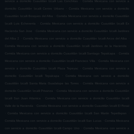
.
servicio a domicilio Cuautitlán Izcalli Las Conchitas
Comida Mexicana con servicio a
.
domicilio Cuautitlán Izcalli Centro Urbano
Comida Mexicana con servicio a domicilio
.
Cuautitlán Izcalli Bosques del Alba
Comida Mexicana con servicio a domicilio Cuautitlán
.
Izcalli Luis Echeverria
Comida Mexicana con servicio a domicilio Cuautitlán Izcalli Ex
.
Hacienda San Jose
Comida Mexicana con servicio a domicilio Cuautitlán Izcalli Jardines
.
.
del Alba 2
Comida Mexicana con servicio a domicilio Cuautitlán Izcalli Arcos del Alba
.
Comida Mexicana con servicio a domicilio Cuautitlán Izcalli Jardines de la Hacienda
.
Comida Mexicana con servicio a domicilio Cuautitlán Izcalli Santiago Tepalcapa
Comida
.
Mexicana con servicio a domicilio Cuautitlán Izcalli Francisco Villa
Comida Mexicana con
.
servicio a domicilio Cuautitlán Izcalli Plaza Tepeyac
Comida Mexicana con servicio a
.
domicilio Cuautitlán Izcalli Tepalcapa
Comida Mexicana con servicio a domicilio
.
Cuautitlán Izcalli Santa Maria Guadalupe las Torres
Comida Mexicana con servicio a
.
domicilio Cuautitlán Izcalli Privanza
Comida Mexicana con servicio a domicilio Cuautitlán
.
Izcalli San Juan Atlamica
Comida Mexicana con servicio a domicilio Cuautitlán Izcalli
.
Valle de la Hacienda
Comida Mexicana con servicio a domicilio Cuautitlán Izcalli El Rosal
.
.
Comida Mexicana con servicio a domicilio Cuautitlán Izcalli San Martin Tepetlixpan
.
Comida Mexicana con servicio a domicilio Cuautitlán Izcalli San Lucas
Comida Mexicana
.
con servicio a domicilio Cuautitlán Izcalli Campo Uno
Comida Mexicana con servicio a