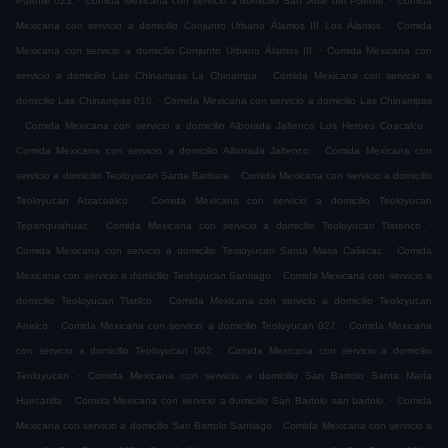
Puente 023
Comida Mexicana con servicio a domicilio San José del Puente
Comida
.
Mexicana con servicio a domicilio Conjunto Urbano Álamos III Los Álamos
Comida
.
Mexicana con servicio a domicilio Conjunto Urbano Álamos III
Comida Mexicana con
.
servicio a domicilio Las Chinampas La Chinampa
Comida Mexicana con servicio a
.
domicilio Las Chinampas 010
Comida Mexicana con servicio a domicilio Las Chinampas
.
.
Comida Mexicana con servicio a domicilio Alborada Jaltenco Los Heroes Coacalco
.
Comida Mexicana con servicio a domicilio Alborada Jaltenco
Comida Mexicana con
.
servicio a domicilio Teoloyucan Santa Barbara
Comida Mexicana con servicio a domicilio
.
Teoloyucan Atzacoalco
Comida Mexicana con servicio a domicilio Teoloyucan
.
.
Tepanquiahuac
Comida Mexicana con servicio a domicilio Teoloyucan Tlatenco
.
Comida Mexicana con servicio a domicilio Teoloyucan Santa Maria Caliacac
Comida
.
Mexicana con servicio a domicilio Teoloyucan Santiago
Comida Mexicana con servicio a
.
domicilio Teoloyucan Tlatilco
Comida Mexicana con servicio a domicilio Teoloyucan
.
.
Analco
Comida Mexicana con servicio a domicilio Teoloyucan 027
Comida Mexicana
.
con servicio a domicilio Teoloyucan 002
Comida Mexicana con servicio a domicilio
.
Teoloyucan
Comida Mexicana con servicio a domicilio San Bartolo Santa María
.
.
Huecatitla
Comida Mexicana con servicio a domicilio San Bartolo san bartolo
Comida
.
Mexicana con servicio a domicilio San Bartolo Santiago
Comida Mexicana con servicio a
.
.