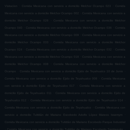
.
.
Visitacion
Comida Mexicana con servicio a domicilio Melchor Ocampo 023
Comida
.
Mexicana con servicio a domicilio Melchor Ocampo 002
Comida Mexicana con servicio a
.
domicilio Melchor Ocampo 026
Comida Mexicana con servicio a domicilio Melchor
.
.
Ocampo 040
Comida Mexicana con servicio a domicilio Melchor Ocampo 036
Comida
.
Mexicana con servicio a domicilio Melchor Ocampo 009
Comida Mexicana con servicio a
.
domicilio Melchor Ocampo 033
Comida Mexicana con servicio a domicilio Melchor
.
.
Ocampo 024
Comida Mexicana con servicio a domicilio Melchor Ocampo 032
Comida
.
Mexicana con servicio a domicilio Melchor Ocampo 018
Comida Mexicana con servicio a
.
domicilio Melchor Ocampo 008
Comida Mexicana con servicio a domicilio Melchor
.
.
Ocampo
Comida Mexicana con servicio a domicilio Ejido de Teyahualco 10 de Junio
.
Comida Mexicana con servicio a domicilio Ejido de Teyahualco 008
Comida Mexicana
.
con servicio a domicilio Ejido de Teyahualco 017
Comida Mexicana con servicio a
.
domicilio Ejido de Teyahualco 011
Comida Mexicana con servicio a domicilio Ejido de
.
.
Teyahualco 012
Comida Mexicana con servicio a domicilio Ejido de Teyahualco 014
.
Comida Mexicana con servicio a domicilio Ejido de Teyahualco
Comida Mexicana con
.
servicio a domicilio Tultitlán de Mariano Escobedo Adolfo López Mateos Issemym
Comida Mexicana con servicio a domicilio Tultitlán de Mariano Escobedo Parque Industrial
.
.
Comida Mexicana con servicio a domicilio Tultitlán de Mariano Escobedo Santiaguito