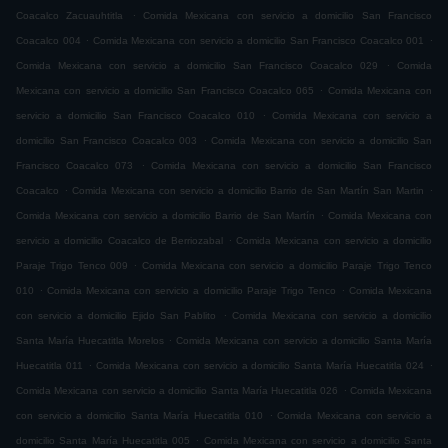
.
Coacalco Zacuauhtitla
Comida Mexicana con servicio a domicilio San Francisco
.
.
Coacalco 004
Comida Mexicana con servicio a domicilio San Francisco Coacalco 001
.
Comida Mexicana con servicio a domicilio San Francisco Coacalco 029
Comida
.
Mexicana con servicio a domicilio San Francisco Coacalco 065
Comida Mexicana con
.
servicio a domicilio San Francisco Coacalco 010
Comida Mexicana con servicio a
.
domicilio San Francisco Coacalco 003
Comida Mexicana con servicio a domicilio San
.
Francisco Coacalco 073
Comida Mexicana con servicio a domicilio San Francisco
.
.
Coacalco
Comida Mexicana con servicio a domicilio Barrio de San Martín San Martin
.
Comida Mexicana con servicio a domicilio Barrio de San Martín
Comida Mexicana con
.
servicio a domicilio Coacalco de Berriozabal
Comida Mexicana con servicio a domicilio
.
Paraje Trigo Tenco 009
Comida Mexicana con servicio a domicilio Paraje Trigo Tenco
.
.
010
Comida Mexicana con servicio a domicilio Paraje Trigo Tenco
Comida Mexicana
.
con servicio a domicilio Ejido San Pablito
Comida Mexicana con servicio a domicilio
.
Santa María Huecatitla Morelos
Comida Mexicana con servicio a domicilio Santa María
.
.
Huecatitla 011
Comida Mexicana con servicio a domicilio Santa María Huecatitla 024
.
Comida Mexicana con servicio a domicilio Santa María Huecatitla 026
Comida Mexicana
.
con servicio a domicilio Santa María Huecatitla 010
Comida Mexicana con servicio a
.
domicilio Santa María Huecatitla 005
Comida Mexicana con servicio a domicilio Santa