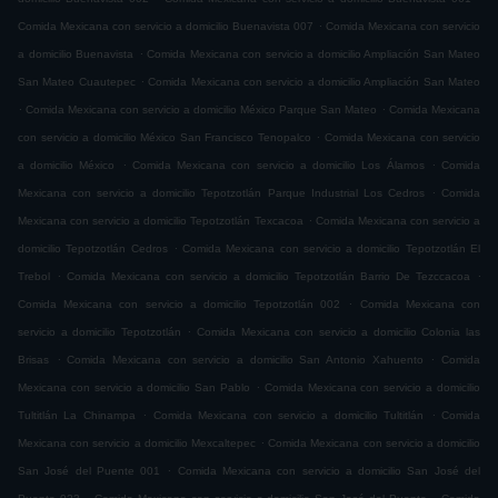
.
Comida Mexicana con servicio a domicilio Buenavista 007
Comida Mexicana con servicio
.
a domicilio Buenavista
Comida Mexicana con servicio a domicilio Ampliación San Mateo
.
San Mateo Cuautepec
Comida Mexicana con servicio a domicilio Ampliación San Mateo
.
.
Comida Mexicana con servicio a domicilio México Parque San Mateo
Comida Mexicana
.
con servicio a domicilio México San Francisco Tenopalco
Comida Mexicana con servicio
.
.
a domicilio México
Comida Mexicana con servicio a domicilio Los Álamos
Comida
.
Mexicana con servicio a domicilio Tepotzotlán Parque Industrial Los Cedros
Comida
.
Mexicana con servicio a domicilio Tepotzotlán Texcacoa
Comida Mexicana con servicio a
.
domicilio Tepotzotlán Cedros
Comida Mexicana con servicio a domicilio Tepotzotlán El
.
.
Trebol
Comida Mexicana con servicio a domicilio Tepotzotlán Barrio De Tezccacoa
.
Comida Mexicana con servicio a domicilio Tepotzotlán 002
Comida Mexicana con
.
servicio a domicilio Tepotzotlán
Comida Mexicana con servicio a domicilio Colonia las
.
.
Brisas
Comida Mexicana con servicio a domicilio San Antonio Xahuento
Comida
.
Mexicana con servicio a domicilio San Pablo
Comida Mexicana con servicio a domicilio
.
.
Tultitlán La Chinampa
Comida Mexicana con servicio a domicilio Tultitlán
Comida
.
Mexicana con servicio a domicilio Mexcaltepec
Comida Mexicana con servicio a domicilio
.
San José del Puente 001
Comida Mexicana con servicio a domicilio San José del
.
.