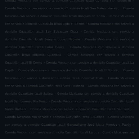
Comida Mexicana con servicio a domicilio Cuautitlán Izcalli Cofradía San Miguel ÌII
.
Comida Mexicana con servicio a domicilio Cuautitlán Izcalli San Mateo Ixtacalco
Comida
.
Mexicana con servicio a domicilio Cuautitlán Izcalli Bosques de Xhala
Comida Mexicana
.
con servicio a domicilio Cuautitlán Izcalli Ejido el Socoro
Comida Mexicana con servicio a
.
domicilio Cuautitlán Izcalli San Sebastian Xhala
Comida Mexicana con servicio a
.
domicilio Cuautitlán Izcalli Joaquin Lopez Negrete
Comida Mexicana con servicio a
.
domicilio Cuautitlán Izcalli Loma Bonita
Comida Mexicana con servicio a domicilio
.
Cuautitlán Izcalli Industrial Cuamatla
Comida Mexicana con servicio a domicilio
.
Cuautitlán Izcalli El Cerrito
Comida Mexicana con servicio a domicilio Cuautitlán Izcalli La
.
.
Capilla
Comida Mexicana con servicio a domicilio Cuautitlán Izcalli El Nopalito
Comida
.
Mexicana con servicio a domicilio Cuautitlán Izcalli Industrial Xhala
Comida Mexicana
.
con servicio a domicilio Cuautitlán Izcalli Vista Hermosa
Comida Mexicana con servicio a
.
domicilio Cuautitlán Izcalli Jaltipa
Comida Mexicana con servicio a domicilio Cuautitlán
.
Izcalli San Lorenzo Rio Tenco
Comida Mexicana con servicio a domicilio Cuautitlán Izcalli
.
.
Santa Barbara
Comida Mexicana con servicio a domicilio Cuautitlán Izcalli San Isidro
.
Comida Mexicana con servicio a domicilio Cuautitlán Izcalli El Sabino
Comida Mexicana
.
con servicio a domicilio Cuautitlán Izcalli Generalísimo José María Morelos y Pavón
.
Comida Mexicana con servicio a domicilio Cuautitlán Izcalli La Luz
Comida Mexicana con