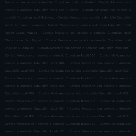
.
Mexicana con servicio a domicilio Cuautitlán Izcalli La Piedad
Comida Mexicana con
.
servicio a domicilio Cuautitlán Izcalli Las Auroritas
Comida Mexicana con servicio a
.
domicilio Cuautitlán Izcalli Bellavista
Comida Mexicana con servicio a domicilio Cuautitlán
.
Izcalli San Jose Buenavista
Comida Mexicana con servicio a domicilio Cuautitlán Izcalli
.
Adolfo Lopez Mateos
Comida Mexicana con servicio a domicilio Cuautitlán Izcalli
.
Claustros de San Miguel
Comida Mexicana con servicio a domicilio Cuautitlán Izcalli
.
.
Lago de Guadalupe
Comida Mexicana con servicio a domicilio Cuautitlán Izcalli 005
.
Comida Mexicana con servicio a domicilio Cuautitlán Izcalli 006
Comida Mexicana con
.
servicio a domicilio Cuautitlán Izcalli 004
Comida Mexicana con servicio a domicilio
.
.
Cuautitlán Izcalli 001
Comida Mexicana con servicio a domicilio Cuautitlán Izcalli 010
.
Comida Mexicana con servicio a domicilio Cuautitlán Izcalli 003
Comida Mexicana con
.
servicio a domicilio Cuautitlán Izcalli 024
Comida Mexicana con servicio a domicilio
.
.
Cuautitlán Izcalli 002
Comida Mexicana con servicio a domicilio Cuautitlán Izcalli 029
.
Comida Mexicana con servicio a domicilio Cuautitlán Izcalli 026
Comida Mexicana con
.
servicio a domicilio Cuautitlán Izcalli 054
Comida Mexicana con servicio a domicilio
.
.
Cuautitlán Izcalli 039
Comida Mexicana con servicio a domicilio Cuautitlán Izcalli 076
.
Comida Mexicana con servicio a domicilio Cuautitlán Izcalli 079
Comida Mexicana con
.
servicio a domicilio Cuautitlán Izcalli 110
Comida Mexicana con servicio a domicilio