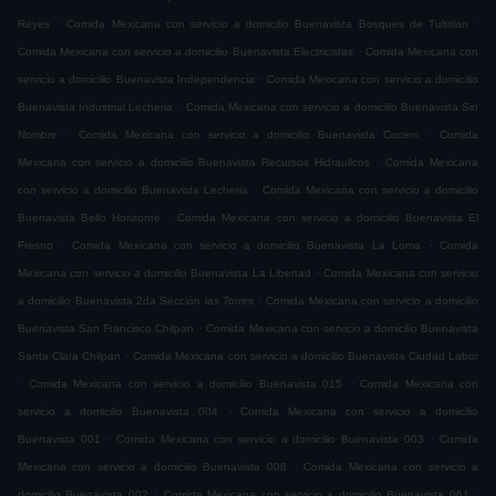
.
.
Reyes
Comida Mexicana con servicio a domicilio Buenavista Bosques de Tultitlan
.
Comida Mexicana con servicio a domicilio Buenavista Electricistas
Comida Mexicana con
.
servicio a domicilio Buenavista Independencia
Comida Mexicana con servicio a domicilio
.
Buenavista Industrial Lecheria
Comida Mexicana con servicio a domicilio Buenavista Sin
.
.
Nombre
Comida Mexicana con servicio a domicilio Buenavista Cocem
Comida
.
Mexicana con servicio a domicilio Buenavista Recursos Hidraulicos
Comida Mexicana
.
con servicio a domicilio Buenavista Lecheria
Comida Mexicana con servicio a domicilio
.
Buenavista Bello Horizonte
Comida Mexicana con servicio a domicilio Buenavista El
.
.
Fresno
Comida Mexicana con servicio a domicilio Buenavista La Loma
Comida
.
Mexicana con servicio a domicilio Buenavista La Libertad
Comida Mexicana con servicio
.
a domicilio Buenavista 2da Sección las Torres
Comida Mexicana con servicio a domicilio
.
Buenavista San Francisco Chilpan
Comida Mexicana con servicio a domicilio Buenavista
.
Santa Clara Chilpan
Comida Mexicana con servicio a domicilio Buenavista Ciudad Labor
.
.
Comida Mexicana con servicio a domicilio Buenavista 015
Comida Mexicana con
.
servicio a domicilio Buenavista 004
Comida Mexicana con servicio a domicilio
.
.
Buenavista 001
Comida Mexicana con servicio a domicilio Buenavista 003
Comida
.
Mexicana con servicio a domicilio Buenavista 008
Comida Mexicana con servicio a
.
.
domicilio Buenavista 002
Comida Mexicana con servicio a domicilio Buenavista 061