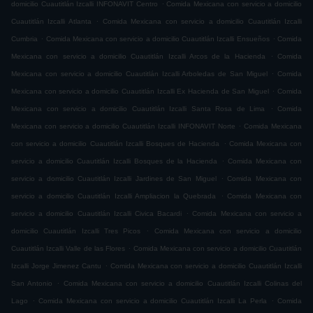
.
domicilio Cuautitlán Izcalli INFONAVIT Centro
Comida Mexicana con servicio a domicilio
.
Cuautitlán Izcalli Atlanta
Comida Mexicana con servicio a domicilio Cuautitlán Izcalli
.
.
Cumbria
Comida Mexicana con servicio a domicilio Cuautitlán Izcalli Ensueños
Comida
.
Mexicana con servicio a domicilio Cuautitlán Izcalli Arcos de la Hacienda
Comida
.
Mexicana con servicio a domicilio Cuautitlán Izcalli Arboledas de San Miguel
Comida
.
Mexicana con servicio a domicilio Cuautitlán Izcalli Ex Hacienda de San Miguel
Comida
.
Mexicana con servicio a domicilio Cuautitlán Izcalli Santa Rosa de Lima
Comida
.
Mexicana con servicio a domicilio Cuautitlán Izcalli INFONAVIT Norte
Comida Mexicana
.
con servicio a domicilio Cuautitlán Izcalli Bosques de Hacienda
Comida Mexicana con
.
servicio a domicilio Cuautitlán Izcalli Bosques de la Hacienda
Comida Mexicana con
.
servicio a domicilio Cuautitlán Izcalli Jardines de San Miguel
Comida Mexicana con
.
servicio a domicilio Cuautitlán Izcalli Ampliacion la Quebrada
Comida Mexicana con
.
servicio a domicilio Cuautitlán Izcalli Civica Bacardi
Comida Mexicana con servicio a
.
domicilio Cuautitlán Izcalli Tres Picos
Comida Mexicana con servicio a domicilio
.
Cuautitlán Izcalli Valle de las Flores
Comida Mexicana con servicio a domicilio Cuautitlán
.
Izcalli Jorge Jimenez Cantu
Comida Mexicana con servicio a domicilio Cuautitlán Izcalli
.
San Antonio
Comida Mexicana con servicio a domicilio Cuautitlán Izcalli Colinas del
.
.
Lago
Comida Mexicana con servicio a domicilio Cuautitlán Izcalli La Perla
Comida