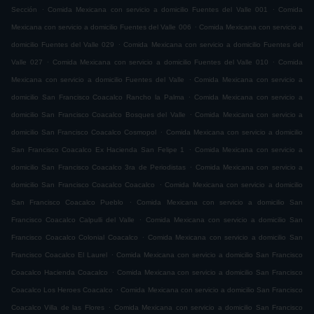
.
.
Sección
Comida Mexicana con servicio a domicilio Fuentes del Valle 001
Comida
.
Mexicana con servicio a domicilio Fuentes del Valle 006
Comida Mexicana con servicio a
.
domicilio Fuentes del Valle 029
Comida Mexicana con servicio a domicilio Fuentes del
.
.
Valle 027
Comida Mexicana con servicio a domicilio Fuentes del Valle 010
Comida
.
Mexicana con servicio a domicilio Fuentes del Valle
Comida Mexicana con servicio a
.
domicilio San Francisco Coacalco Rancho la Palma
Comida Mexicana con servicio a
.
domicilio San Francisco Coacalco Bosques del Valle
Comida Mexicana con servicio a
.
domicilio San Francisco Coacalco Cosmopol
Comida Mexicana con servicio a domicilio
.
San Francisco Coacalco Ex Hacienda San Felipe 1
Comida Mexicana con servicio a
.
domicilio San Francisco Coacalco 3ra de Periodistas
Comida Mexicana con servicio a
.
domicilio San Francisco Coacalco Coacalco
Comida Mexicana con servicio a domicilio
.
San Francisco Coacalco Pueblo
Comida Mexicana con servicio a domicilio San
.
Francisco Coacalco Calpulli del Valle
Comida Mexicana con servicio a domicilio San
.
Francisco Coacalco Colonial Coacalco
Comida Mexicana con servicio a domicilio San
.
Francisco Coacalco El Laurel
Comida Mexicana con servicio a domicilio San Francisco
.
Coacalco Hacienda Coacalco
Comida Mexicana con servicio a domicilio San Francisco
.
Coacalco Los Heroes Coacalco
Comida Mexicana con servicio a domicilio San Francisco
.
Coacalco Villa de las Flores
Comida Mexicana con servicio a domicilio San Francisco