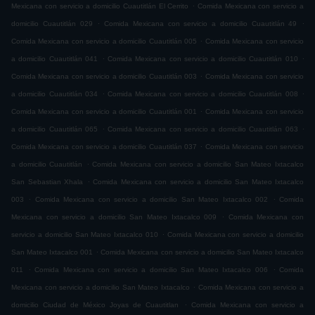
.
Mexicana con servicio a domicilio Cuautitlán El Cerrito
Comida Mexicana con servicio a
.
.
domicilio Cuautitlán 029
Comida Mexicana con servicio a domicilio Cuautitlán 49
.
Comida Mexicana con servicio a domicilio Cuautitlán 005
Comida Mexicana con servicio
.
.
a domicilio Cuautitlán 041
Comida Mexicana con servicio a domicilio Cuautitlán 010
.
Comida Mexicana con servicio a domicilio Cuautitlán 003
Comida Mexicana con servicio
.
.
a domicilio Cuautitlán 034
Comida Mexicana con servicio a domicilio Cuautitlán 008
.
Comida Mexicana con servicio a domicilio Cuautitlán 001
Comida Mexicana con servicio
.
.
a domicilio Cuautitlán 065
Comida Mexicana con servicio a domicilio Cuautitlán 063
.
Comida Mexicana con servicio a domicilio Cuautitlán 037
Comida Mexicana con servicio
.
a domicilio Cuautitlán
Comida Mexicana con servicio a domicilio San Mateo Ixtacalco
.
San Sebastian Xhala
Comida Mexicana con servicio a domicilio San Mateo Ixtacalco
.
.
003
Comida Mexicana con servicio a domicilio San Mateo Ixtacalco 002
Comida
.
Mexicana con servicio a domicilio San Mateo Ixtacalco 009
Comida Mexicana con
.
servicio a domicilio San Mateo Ixtacalco 010
Comida Mexicana con servicio a domicilio
.
San Mateo Ixtacalco 001
Comida Mexicana con servicio a domicilio San Mateo Ixtacalco
.
.
011
Comida Mexicana con servicio a domicilio San Mateo Ixtacalco 006
Comida
.
Mexicana con servicio a domicilio San Mateo Ixtacalco
Comida Mexicana con servicio a
.
domicilio Ciudad de México Joyas de Cuautitlan
Comida Mexicana con servicio a