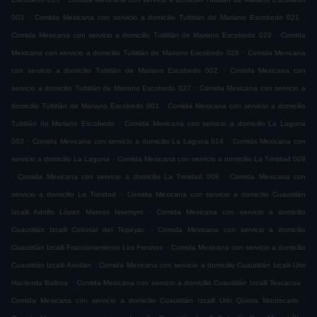
.
.
003
Comida Mexicana con servicio a domicilio Tultitlán de Mariano Escobedo 021
.
Comida Mexicana con servicio a domicilio Tultitlán de Mariano Escobedo 029
Comida
.
Mexicana con servicio a domicilio Tultitlán de Mariano Escobedo 028
Comida Mexicana
.
con servicio a domicilio Tultitlán de Mariano Escobedo 002
Comida Mexicana con
.
servicio a domicilio Tultitlán de Mariano Escobedo 027
Comida Mexicana con servicio a
.
domicilio Tultitlán de Mariano Escobedo 001
Comida Mexicana con servicio a domicilio
.
Tultitlán de Mariano Escobedo
Comida Mexicana con servicio a domicilio La Laguna
.
.
003
Comida Mexicana con servicio a domicilio La Laguna 014
Comida Mexicana con
.
servicio a domicilio La Laguna
Comida Mexicana con servicio a domicilio La Trinidad 009
.
.
Comida Mexicana con servicio a domicilio La Trinidad 008
Comida Mexicana con
.
servicio a domicilio La Trinidad
Comida Mexicana con servicio a domicilio Cuautitlán
.
Izcalli Adolfo López Mateos Issemym
Comida Mexicana con servicio a domicilio
.
Cuautitlán Izcalli Colonial del Tepeyac
Comida Mexicana con servicio a domicilio
.
Cuautitlán Izcalli Fraccionamiento Los Fresnos
Comida Mexicana con servicio a domicilio
.
Cuautitlán Izcalli Axotlan
Comida Mexicana con servicio a domicilio Cuautitlán Izcalli Urbi
.
.
Hacienda Balboa
Comida Mexicana con servicio a domicilio Cuautitlán Izcalli Texcacoa
.
Comida Mexicana con servicio a domicilio Cuautitlán Izcalli Urbi Quinta Montecarlo
.