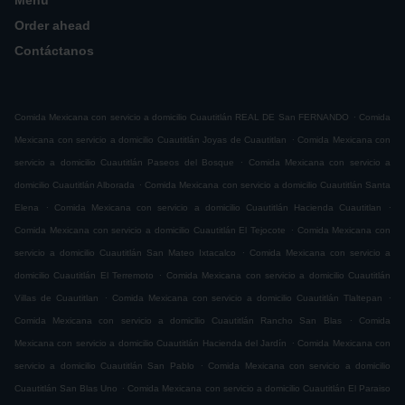
Menú
Order ahead
Contáctanos
.
Comida Mexicana con servicio a domicilio Cuautitlán REAL DE San FERNANDO
Comida
.
Mexicana con servicio a domicilio Cuautitlán Joyas de Cuautitlan
Comida Mexicana con
.
servicio a domicilio Cuautitlán Paseos del Bosque
Comida Mexicana con servicio a
.
domicilio Cuautitlán Alborada
Comida Mexicana con servicio a domicilio Cuautitlán Santa
.
.
Elena
Comida Mexicana con servicio a domicilio Cuautitlán Hacienda Cuautitlan
.
Comida Mexicana con servicio a domicilio Cuautitlán El Tejocote
Comida Mexicana con
.
servicio a domicilio Cuautitlán San Mateo Ixtacalco
Comida Mexicana con servicio a
.
domicilio Cuautitlán El Terremoto
Comida Mexicana con servicio a domicilio Cuautitlán
.
.
Villas de Cuautitlan
Comida Mexicana con servicio a domicilio Cuautitlán Tlaltepan
.
Comida Mexicana con servicio a domicilio Cuautitlán Rancho San Blas
Comida
.
Mexicana con servicio a domicilio Cuautitlán Hacienda del Jardín
Comida Mexicana con
.
servicio a domicilio Cuautitlán San Pablo
Comida Mexicana con servicio a domicilio
.
Cuautitlán San Blas Uno
Comida Mexicana con servicio a domicilio Cuautitlán El Paraiso