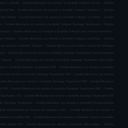
.
.
tepec La Morita
Comida Mexicana con servicio a domicilio Tultepec Centro
Comida
.
.
 Santa Rita
Comida Mexicana con servicio a domicilio Tultepec Tepetlixco
Comida
.
.
c San Rafael
Comida Mexicana con servicio a domicilio Tultepec La Palma
Comida
.
.
co
Comida Mexicana con servicio a domicilio Tultepec Santiago Teyahualco
Comida
.
.
lamelaca
Comida Mexicana con servicio a domicilio Tultepec San Antonio Xahuento
.
.
epec Fresnos
Comida Mexicana con servicio a domicilio Tultepec Las Brisas
Comida
.
on servicio a domicilio Tultepec
Comida Mexicana con servicio a domicilio Santiago
.
unio
Comida Mexicana con servicio a domicilio Santiago Teyahualco Fraccionamiento
.
 Tultepec
Comida Mexicana con servicio a domicilio Santiago Teyahualco San Pablo
.
icio a domicilio Santiago Teyahualco 008
Comida Mexicana con servicio a domicilio
.
na con servicio a domicilio Santiago Teyahualco 028
Comida Mexicana con servicio
.
mida Mexicana con servicio a domicilio Santiago Teyahualco 069
Comida Mexicana
.
.
co 016
Comida Mexicana con servicio a domicilio Santiago Teyahualco 068
Comida
.
o Teyahualco 011
Comida Mexicana con servicio a domicilio Santiago Teyahualco 070
.
ilio Santiago Teyahualco
Comida Mexicana con servicio a domicilio Fraccionamiento
.
cilio Fraccionamiento Paseos de Tultepec II 001
Comida Mexicana con servicio a
.
Galaxia Cuautitlán 004
Comida Mexicana con servicio a domicilio Galaxia Cuautitlán
.
.
illas Xaltipa 045
Comida Mexicana con servicio a domicilio Villas Xaltipa
Comida