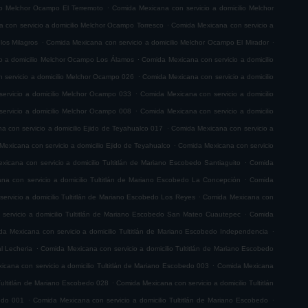
.
io Melchor Ocampo El Terremoto
Comida Mexicana con servicio a domicilio Melchor
.
 con servicio a domicilio Melchor Ocampo Torresco
Comida Mexicana con servicio a
.
.
los Milagros
Comida Mexicana con servicio a domicilio Melchor Ocampo El Mirador
.
o a domicilio Melchor Ocampo Los Álamos
Comida Mexicana con servicio a domicilio
.
 servicio a domicilio Melchor Ocampo 026
Comida Mexicana con servicio a domicilio
.
ervicio a domicilio Melchor Ocampo 033
Comida Mexicana con servicio a domicilio
.
ervicio a domicilio Melchor Ocampo 008
Comida Mexicana con servicio a domicilio
.
 con servicio a domicilio Ejido de Teyahualco 017
Comida Mexicana con servicio a
.
exicana con servicio a domicilio Ejido de Teyahualco
Comida Mexicana con servicio
.
icana con servicio a domicilio Tultitlán de Mariano Escobedo Santiaguito
Comida
.
na con servicio a domicilio Tultitlán de Mariano Escobedo La Concepción
Comida
.
ervicio a domicilio Tultitlán de Mariano Escobedo Los Reyes
Comida Mexicana con
.
servicio a domicilio Tultitlán de Mariano Escobedo San Mateo Cuautepec
Comida
.
a Mexicana con servicio a domicilio Tultitlán de Mariano Escobedo Independencia
.
l Lecheria
Comida Mexicana con servicio a domicilio Tultitlán de Mariano Escobedo
.
cana con servicio a domicilio Tultitlán de Mariano Escobedo 003
Comida Mexicana
.
Tultitlán de Mariano Escobedo 028
Comida Mexicana con servicio a domicilio Tultitlán
.
.
bedo 001
Comida Mexicana con servicio a domicilio Tultitlán de Mariano Escobedo