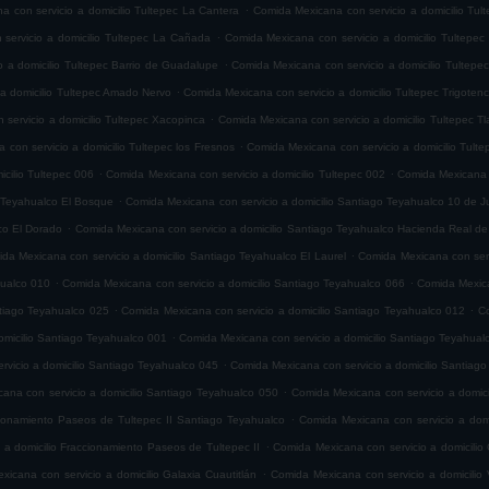
.
 con servicio a domicilio Tultepec La Cantera
Comida Mexicana con servicio a domicilio Tul
.
servicio a domicilio Tultepec La Cañada
Comida Mexicana con servicio a domicilio Tultepec
.
 a domicilio Tultepec Barrio de Guadalupe
Comida Mexicana con servicio a domicilio Tultepe
.
 a domicilio Tultepec Amado Nervo
Comida Mexicana con servicio a domicilio Tultepec Trigoten
.
servicio a domicilio Tultepec Xacopinca
Comida Mexicana con servicio a domicilio Tultepec T
.
con servicio a domicilio Tultepec los Fresnos
Comida Mexicana con servicio a domicilio Tult
.
.
cilio Tultepec 006
Comida Mexicana con servicio a domicilio Tultepec 002
Comida Mexicana c
.
o Teyahualco El Bosque
Comida Mexicana con servicio a domicilio Santiago Teyahualco 10 de J
.
co El Dorado
Comida Mexicana con servicio a domicilio Santiago Teyahualco Hacienda Real de
.
da Mexicana con servicio a domicilio Santiago Teyahualco El Laurel
Comida Mexicana con serv
.
.
hualco 010
Comida Mexicana con servicio a domicilio Santiago Teyahualco 066
Comida Mexica
.
.
ntiago Teyahualco 025
Comida Mexicana con servicio a domicilio Santiago Teyahualco 012
Co
.
omicilio Santiago Teyahualco 001
Comida Mexicana con servicio a domicilio Santiago Teyahual
.
vicio a domicilio Santiago Teyahualco 045
Comida Mexicana con servicio a domicilio Santiag
.
ana con servicio a domicilio Santiago Teyahualco 050
Comida Mexicana con servicio a domic
.
cionamiento Paseos de Tultepec II Santiago Teyahualco
Comida Mexicana con servicio a domi
.
 a domicilio Fraccionamiento Paseos de Tultepec II
Comida Mexicana con servicio a domicilio 
.
icana con servicio a domicilio Galaxia Cuautitlán
Comida Mexicana con servicio a domicilio V