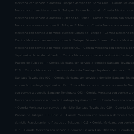
.
Mexicana con servicio a domicilio Tultepec Jardines de Santa Cruz
Comida Mexicana
.
Mexicana con servicio a domicilio Tultepec Parque Industrial
Comida Mexicana con 
.
Mexicana con servicio a domicilio Tultepec La Piedad
Comida Mexicana con servicio
.
Mexicana con servicio a domicilio Tultepec El Mirador
Comida Mexicana con servicio
.
Mexicana con servicio a domicilio Tultepec Lomas de Tultepec
Comida Mexicana con 
.
Comida Mexicana con servicio a domicilio Tultepec Vicente Suarez
Comida Mexicana 
.
Mexicana con servicio a domicilio Tultepec 001
Comida Mexicana con servicio a domi
.
Teyahualco Hacienda del Jardín
Comida Mexicana con servicio a domicilio Santiag
.
Paseos de Tultepec II
Comida Mexicana con servicio a domicilio Santiago Teyahual
.
.
CTM
Comida Mexicana con servicio a domicilio Santiago Teyahualco Asturias
Comi
.
Santiago Teyahualco 002
Comida Mexicana con servicio a domicilio Santiago Teya
.
a domicilio Santiago Teyahualco 015
Comida Mexicana con servicio a domicilio Sa
.
con servicio a domicilio Santiago Teyahualco 063
Comida Mexicana con servicio a d
.
Mexicana con servicio a domicilio Santiago Teyahualco 021
Comida Mexicana con ser
.
.
Comida Mexicana con servicio a domicilio Santiago Teyahualco 026
Comida Mexic
.
Paseos de Tultepec II El Bosque
Comida Mexicana con servicio a domicilio Frac
.
domicilio Fraccionamiento Paseos de Tultepec II 011
Comida Mexicana con servicio
.
.
006
Comida Mexicana con servicio a domicilio Galaxia Cuautitlán 053
Comida Mex