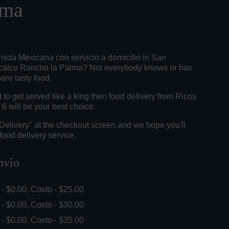
lma
mida Mexicana con servicio a domicilio in San
calco Rancho la Palma? Not everybody knows or has
pare tasty food.
o get served like a king then food delivery from Ricos
6 will be your best choice.
"Delivery" at the checkout screen and we hope you'll
food delivery service.
nvío
. - $0.00, Costo - $25.00
. - $0.00, Costo - $30.00
. - $0.00, Costo - $35.00