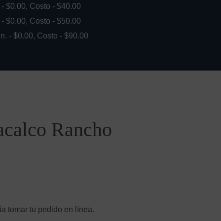
. - $0.00, Costo - $40.00
. - $0.00, Costo - $50.00
in. - $0.00, Costo - $90.00
oacalco Rancho
a tomar tu pedido en línea.