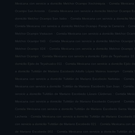
.
Mexicana con servicio a domicilio Melchor Ocampo Xochimiquia
Comida Mexicana 
.
Ocampo San Antonio
Comida Mexicana con servicio a domicilio Melchor Ocampo E
.
domicilio Melchor Ocampo San Isidro
Comida Mexicana con servicio a domicilio M
.
Comida Mexicana con servicio a domicilio Melchor Ocampo Paraje la Carranza
Comi
.
Melchor Ocampo Visitacion
Comida Mexicana con servicio a domicilio Melchor Oca
.
Melchor Ocampo 040
Comida Mexicana con servicio a domicilio Melchor Ocampo 
.
Melchor Ocampo 024
Comida Mexicana con servicio a domicilio Melchor Ocampo 
.
Melchor Ocampo
Comida Mexicana con servicio a domicilio Ejido de Teyahualco 10
.
domicilio Ejido de Teyahualco 011
Comida Mexicana con servicio a domicilio Ejido 
.
a domicilio Tultitlán de Mariano Escobedo Adolfo López Mateos Issemym
Comida M
.
Mexicana con servicio a domicilio Tultitlán de Mariano Escobedo Nativitas
Comida 
.
Mexicana con servicio a domicilio Tultitlán de Mariano Escobedo San Juan
Comida M
.
servicio a domicilio Tultitlán de Mariano Escobedo Lázaro Cárdenas
Comida Mexica
.
Mexicana con servicio a domicilio Tultitlán de Mariano Escobedo Cueyamil
Comida 
Comida Mexicana con servicio a domicilio Tultitlán de Mariano Escobedo Santa Mar
.
Lecheria
Comida Mexicana con servicio a domicilio Tultitlán de Mariano Escobedo 
.
con servicio a domicilio Tultitlán de Mariano Escobedo 021
Comida Mexicana con serv
.
de Mariano Escobedo 002
Comida Mexicana con servicio a domicilio Tultitlán d