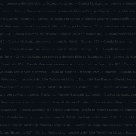
.
con servicio a domicilio Melchor Ocampo Xacopinca
Comida Mexicana con servicio a domicil
.
.
ducacion
Comida Mexicana con servicio a domicilio Melchor Ocampo Tlapala
Comida Mexicana
.
elchor Ocampo Tepetongo
Comida Mexicana con servicio a domicilio Melchor Ocampo Señor de 
.
da Mexicana con servicio a domicilio Melchor Ocampo La Florida
Comida Mexicana con servici
.
.
mpo 023
Comida Mexicana con servicio a domicilio Melchor Ocampo 002
Comida Mexicana con
.
.
036
Comida Mexicana con servicio a domicilio Melchor Ocampo 009
Comida Mexicana con s
.
.
032
Comida Mexicana con servicio a domicilio Melchor Ocampo 018
Comida Mexicana con s
.
.
 de Junio
Comida Mexicana con servicio a domicilio Ejido de Teyahualco 008
Comida Mexicana
.
.
de Teyahualco 012
Comida Mexicana con servicio a domicilio Ejido de Teyahualco 014
Comida M
.
exicana con servicio a domicilio Tultitlán de Mariano Escobedo Parque Industrial
Comida Mex
.
Mexicana con servicio a domicilio Tultitlán de Mariano Escobedo San Bartolo
Comida Mexica
.
exicana con servicio a domicilio Tultitlán de Mariano Escobedo Belem
Comida Mexicana con s
.
na con servicio a domicilio Tultitlán de Mariano Escobedo La Acocila
Comida Mexicana con 
.
Mexicana con servicio a domicilio Tultitlán de Mariano Escobedo Residencial los Reyes
Comid
.
ia Cuautepec
Comida Mexicana con servicio a domicilio Tultitlán de Mariano Escobedo Industria
.
.
018
Comida Mexicana con servicio a domicilio Tultitlán de Mariano Escobedo 015
Comida Mexi
.
icio a domicilio Tultitlán de Mariano Escobedo 029
Comida Mexicana con servicio a domicilio 
.
e Mariano Escobedo 027
Comida Mexicana con servicio a domicilio Tultitlán de Mariano Esco