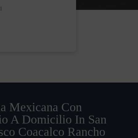
l
a Mexicana Con
io A Domicilio In San
isco Coacalco Rancho