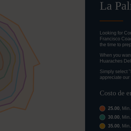
La Pa
Looking for Co
Francisco Coa
the time to pre
When you want t
Huaraches Del 
Simply select 
appreciate our 
Costo de e
25.00
, Min
30.00
, Min
35.00
, Min