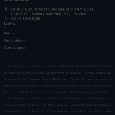
CARRETERA CUAUTITLAN MELCHOR KM 2.5 EL
TEJOCOTE, 54850 Cuautitlán, Méx., Mexico
+52 56 1616 8198
Links
Menú
Order ahead
Contáctanos
.
Comida Mexicana con servicio a domicilio Cuautitlán REAL DE San FERNANDO
Comida
.
Mexicana con servicio a domicilio Cuautitlán Joyas de Cuautitlan
Comida Mexicana con
.
servicio a domicilio Cuautitlán Paseos del Bosque
Comida Mexicana con servicio a
.
domicilio Cuautitlán Alborada
Comida Mexicana con servicio a domicilio Cuautitlán Santa
.
.
Elena
Comida Mexicana con servicio a domicilio Cuautitlán Hacienda Cuautitlan
.
Comida Mexicana con servicio a domicilio Cuautitlán El Tejocote
Comida Mexicana con
.
servicio a domicilio Cuautitlán San Mateo Ixtacalco
Comida Mexicana con servicio a
.
domicilio Cuautitlán El Terremoto
Comida Mexicana con servicio a domicilio Cuautitlán