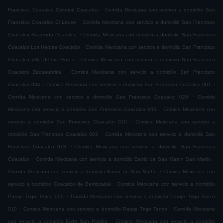
.
Francisco Coacalco Colonial Coacalco
Comida Mexicana con servicio a domicilio San
.
Francisco Coacalco El Laurel
Comida Mexicana con servicio a domicilio San Francisco
.
Coacalco Hacienda Coacalco
Comida Mexicana con servicio a domicilio San Francisco
.
Coacalco Los Heroes Coacalco
Comida Mexicana con servicio a domicilio San Francisco
.
Coacalco Villa de las Flores
Comida Mexicana con servicio a domicilio San Francisco
.
Coacalco Zacuauhtitla
Comida Mexicana con servicio a domicilio San Francisco
.
.
Coacalco 004
Comida Mexicana con servicio a domicilio San Francisco Coacalco 001
.
Comida Mexicana con servicio a domicilio San Francisco Coacalco 029
Comida
.
Mexicana con servicio a domicilio San Francisco Coacalco 065
Comida Mexicana con
.
servicio a domicilio San Francisco Coacalco 010
Comida Mexicana con servicio a
.
domicilio San Francisco Coacalco 003
Comida Mexicana con servicio a domicilio San
.
Francisco Coacalco 073
Comida Mexicana con servicio a domicilio San Francisco
.
.
Coacalco
Comida Mexicana con servicio a domicilio Barrio de San Martín San Martin
.
Comida Mexicana con servicio a domicilio Barrio de San Martín
Comida Mexicana con
.
servicio a domicilio Coacalco de Berriozabal
Comida Mexicana con servicio a domicilio
.
Paraje Trigo Tenco 009
Comida Mexicana con servicio a domicilio Paraje Trigo Tenco
.
.
010
Comida Mexicana con servicio a domicilio Paraje Trigo Tenco
Comida Mexicana
.
con servicio a domicilio Ejido San Pablito
Comida Mexicana con servicio a domicilio