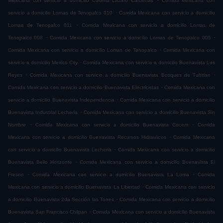
Mexicana con servicio a domicilio Colonia Lázaro Cárdenas
Comida Mexicana con
.
servicio a domicilio Lomas de Tenopalco 010
Comida Mexicana con servicio a domicilio
.
Lomas de Tenopalco 011
Comida Mexicana con servicio a domicilio Lomas de
.
.
Tenopalco 008
Comida Mexicana con servicio a domicilio Lomas de Tenopalco 005
.
Comida Mexicana con servicio a domicilio Lomas de Tenopalco
Comida Mexicana con
.
servicio a domicilio Mexico City
Comida Mexicana con servicio a domicilio Buenavista Los
.
.
Reyes
Comida Mexicana con servicio a domicilio Buenavista Bosques de Tultitlan
.
Comida Mexicana con servicio a domicilio Buenavista Electricistas
Comida Mexicana con
.
servicio a domicilio Buenavista Independencia
Comida Mexicana con servicio a domicilio
.
Buenavista Industrial Lecheria
Comida Mexicana con servicio a domicilio Buenavista Sin
.
.
Nombre
Comida Mexicana con servicio a domicilio Buenavista Cocem
Comida
.
Mexicana con servicio a domicilio Buenavista Recursos Hidraulicos
Comida Mexicana
.
con servicio a domicilio Buenavista Lecheria
Comida Mexicana con servicio a domicilio
.
Buenavista Bello Horizonte
Comida Mexicana con servicio a domicilio Buenavista El
.
.
Fresno
Comida Mexicana con servicio a domicilio Buenavista La Loma
Comida
.
Mexicana con servicio a domicilio Buenavista La Libertad
Comida Mexicana con servicio
.
a domicilio Buenavista 2da Sección las Torres
Comida Mexicana con servicio a domicilio
.
Buenavista San Francisco Chilpan
Comida Mexicana con servicio a domicilio Buenavista
.