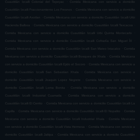
.
Cuautitlán Izcalli Colonial del Tepeyac
Comida Mexicana con servicio a domicilio
.
Cuautitlán Izcalli Fraccionamiento Los Fresnos
Comida Mexicana con servicio a domicilio
.
Cuautitlán Izcalli Axotlan
Comida Mexicana con servicio a domicilio Cuautitlán Izcalli Urbi
.
.
Hacienda Balboa
Comida Mexicana con servicio a domicilio Cuautitlán Izcalli Texcacoa
.
Comida Mexicana con servicio a domicilio Cuautitlán Izcalli Urbi Quinta Montecarlo
.
Comida Mexicana con servicio a domicilio Cuautitlán Izcalli Cofradía San Miguel ÌII
.
Comida Mexicana con servicio a domicilio Cuautitlán Izcalli San Mateo Ixtacalco
Comida
.
Mexicana con servicio a domicilio Cuautitlán Izcalli Bosques de Xhala
Comida Mexicana
.
con servicio a domicilio Cuautitlán Izcalli Ejido el Socoro
Comida Mexicana con servicio a
.
domicilio Cuautitlán Izcalli San Sebastian Xhala
Comida Mexicana con servicio a
.
domicilio Cuautitlán Izcalli Joaquin Lopez Negrete
Comida Mexicana con servicio a
.
domicilio Cuautitlán Izcalli Loma Bonita
Comida Mexicana con servicio a domicilio
.
Cuautitlán Izcalli Industrial Cuamatla
Comida Mexicana con servicio a domicilio
.
Cuautitlán Izcalli El Cerrito
Comida Mexicana con servicio a domicilio Cuautitlán Izcalli La
.
.
Capilla
Comida Mexicana con servicio a domicilio Cuautitlán Izcalli El Nopalito
Comida
.
Mexicana con servicio a domicilio Cuautitlán Izcalli Industrial Xhala
Comida Mexicana
.
con servicio a domicilio Cuautitlán Izcalli Vista Hermosa
Comida Mexicana con servicio a
.
domicilio Cuautitlán Izcalli Jaltipa
Comida Mexicana con servicio a domicilio Cuautitlán