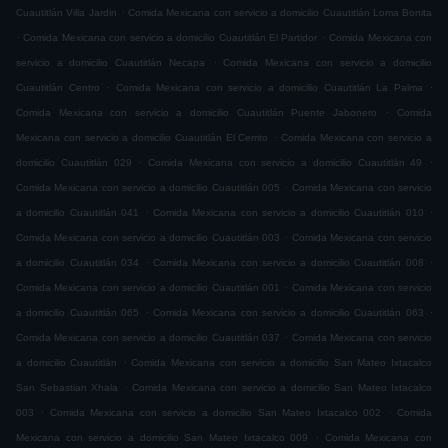
.
Cuautitlán Villa Jardin
Comida Mexicana con servicio a domicilio Cuautitlán Loma Bonita
.
.
Comida Mexicana con servicio a domicilio Cuautitlán El Partidor
Comida Mexicana con
.
servicio a domicilio Cuautitlán Necapa
Comida Mexicana con servicio a domicilio
.
.
Cuautitlán Centro
Comida Mexicana con servicio a domicilio Cuautitlán La Palma
.
Comida Mexicana con servicio a domicilio Cuautitlán Puente Jabonero
Comida
.
Mexicana con servicio a domicilio Cuautitlán El Cerrito
Comida Mexicana con servicio a
.
.
domicilio Cuautitlán 029
Comida Mexicana con servicio a domicilio Cuautitlán 49
.
Comida Mexicana con servicio a domicilio Cuautitlán 005
Comida Mexicana con servicio
.
.
a domicilio Cuautitlán 041
Comida Mexicana con servicio a domicilio Cuautitlán 010
.
Comida Mexicana con servicio a domicilio Cuautitlán 003
Comida Mexicana con servicio
.
.
a domicilio Cuautitlán 034
Comida Mexicana con servicio a domicilio Cuautitlán 008
.
Comida Mexicana con servicio a domicilio Cuautitlán 001
Comida Mexicana con servicio
.
.
a domicilio Cuautitlán 065
Comida Mexicana con servicio a domicilio Cuautitlán 063
.
Comida Mexicana con servicio a domicilio Cuautitlán 037
Comida Mexicana con servicio
.
a domicilio Cuautitlán
Comida Mexicana con servicio a domicilio San Mateo Ixtacalco
.
San Sebastian Xhala
Comida Mexicana con servicio a domicilio San Mateo Ixtacalco
.
.
003
Comida Mexicana con servicio a domicilio San Mateo Ixtacalco 002
Comida
.
Mexicana con servicio a domicilio San Mateo Ixtacalco 009
Comida Mexicana con