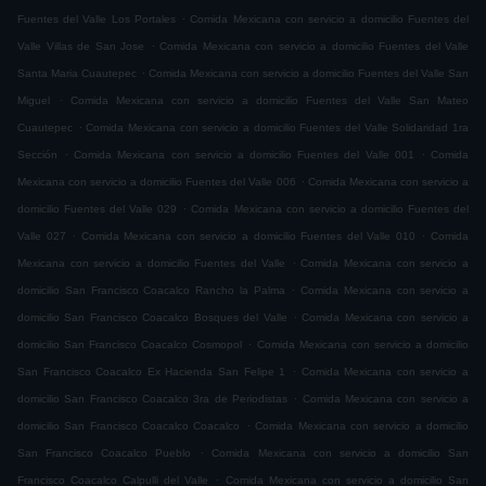
.
Fuentes del Valle Los Portales
Comida Mexicana con servicio a domicilio Fuentes del
.
Valle Villas de San Jose
Comida Mexicana con servicio a domicilio Fuentes del Valle
.
Santa Maria Cuautepec
Comida Mexicana con servicio a domicilio Fuentes del Valle San
.
Miguel
Comida Mexicana con servicio a domicilio Fuentes del Valle San Mateo
.
Cuautepec
Comida Mexicana con servicio a domicilio Fuentes del Valle Solidaridad 1ra
.
.
Sección
Comida Mexicana con servicio a domicilio Fuentes del Valle 001
Comida
.
Mexicana con servicio a domicilio Fuentes del Valle 006
Comida Mexicana con servicio a
.
domicilio Fuentes del Valle 029
Comida Mexicana con servicio a domicilio Fuentes del
.
.
Valle 027
Comida Mexicana con servicio a domicilio Fuentes del Valle 010
Comida
.
Mexicana con servicio a domicilio Fuentes del Valle
Comida Mexicana con servicio a
.
domicilio San Francisco Coacalco Rancho la Palma
Comida Mexicana con servicio a
.
domicilio San Francisco Coacalco Bosques del Valle
Comida Mexicana con servicio a
.
domicilio San Francisco Coacalco Cosmopol
Comida Mexicana con servicio a domicilio
.
San Francisco Coacalco Ex Hacienda San Felipe 1
Comida Mexicana con servicio a
.
domicilio San Francisco Coacalco 3ra de Periodistas
Comida Mexicana con servicio a
.
domicilio San Francisco Coacalco Coacalco
Comida Mexicana con servicio a domicilio
.
San Francisco Coacalco Pueblo
Comida Mexicana con servicio a domicilio San
.
Francisco Coacalco Calpulli del Valle
Comida Mexicana con servicio a domicilio San