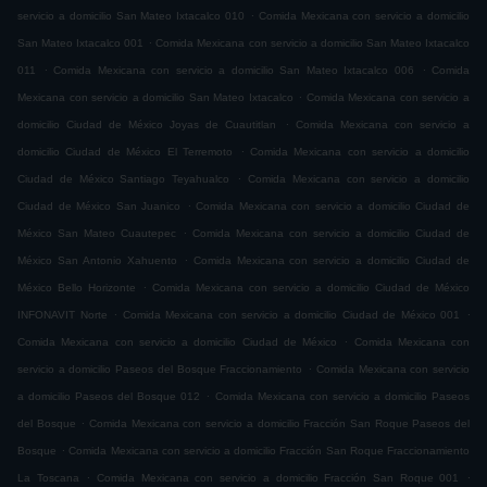
.
servicio a domicilio San Mateo Ixtacalco 010
Comida Mexicana con servicio a domicilio
.
San Mateo Ixtacalco 001
Comida Mexicana con servicio a domicilio San Mateo Ixtacalco
.
.
011
Comida Mexicana con servicio a domicilio San Mateo Ixtacalco 006
Comida
.
Mexicana con servicio a domicilio San Mateo Ixtacalco
Comida Mexicana con servicio a
.
domicilio Ciudad de México Joyas de Cuautitlan
Comida Mexicana con servicio a
.
domicilio Ciudad de México El Terremoto
Comida Mexicana con servicio a domicilio
.
Ciudad de México Santiago Teyahualco
Comida Mexicana con servicio a domicilio
.
Ciudad de México San Juanico
Comida Mexicana con servicio a domicilio Ciudad de
.
México San Mateo Cuautepec
Comida Mexicana con servicio a domicilio Ciudad de
.
México San Antonio Xahuento
Comida Mexicana con servicio a domicilio Ciudad de
.
México Bello Horizonte
Comida Mexicana con servicio a domicilio Ciudad de México
.
.
INFONAVIT Norte
Comida Mexicana con servicio a domicilio Ciudad de México 001
.
Comida Mexicana con servicio a domicilio Ciudad de México
Comida Mexicana con
.
servicio a domicilio Paseos del Bosque Fraccionamiento
Comida Mexicana con servicio
.
a domicilio Paseos del Bosque 012
Comida Mexicana con servicio a domicilio Paseos
.
del Bosque
Comida Mexicana con servicio a domicilio Fracción San Roque Paseos del
.
Bosque
Comida Mexicana con servicio a domicilio Fracción San Roque Fraccionamiento
.
.
La Toscana
Comida Mexicana con servicio a domicilio Fracción San Roque 001