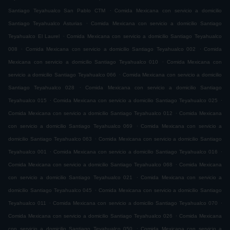
.
Santiago Teyahualco San Pablo CTM
Comida Mexicana con servicio a domicilio
.
Santiago Teyahualco Asturias
Comida Mexicana con servicio a domicilio Santiago
.
Teyahualco El Laurel
Comida Mexicana con servicio a domicilio Santiago Teyahualco
.
.
008
Comida Mexicana con servicio a domicilio Santiago Teyahualco 002
Comida
.
Mexicana con servicio a domicilio Santiago Teyahualco 010
Comida Mexicana con
.
servicio a domicilio Santiago Teyahualco 066
Comida Mexicana con servicio a domicilio
.
Santiago Teyahualco 028
Comida Mexicana con servicio a domicilio Santiago
.
.
Teyahualco 015
Comida Mexicana con servicio a domicilio Santiago Teyahualco 025
.
Comida Mexicana con servicio a domicilio Santiago Teyahualco 012
Comida Mexicana
.
con servicio a domicilio Santiago Teyahualco 069
Comida Mexicana con servicio a
.
domicilio Santiago Teyahualco 063
Comida Mexicana con servicio a domicilio Santiago
.
.
Teyahualco 001
Comida Mexicana con servicio a domicilio Santiago Teyahualco 016
.
Comida Mexicana con servicio a domicilio Santiago Teyahualco 068
Comida Mexicana
.
con servicio a domicilio Santiago Teyahualco 021
Comida Mexicana con servicio a
.
domicilio Santiago Teyahualco 045
Comida Mexicana con servicio a domicilio Santiago
.
.
Teyahualco 011
Comida Mexicana con servicio a domicilio Santiago Teyahualco 070
.
Comida Mexicana con servicio a domicilio Santiago Teyahualco 026
Comida Mexicana
.
con servicio a domicilio Santiago Teyahualco 050
Comida Mexicana con servicio a