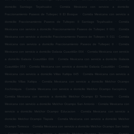
.
domicilio Santiago Teyahualco
Comida Mexicana con servicio a domicilio
.
Fraccionamiento Paseos de Tultepec II El Bosque
Comida Mexicana con servicio a
.
domicilio Fraccionamiento Paseos de Tultepec II Santiago Teyahualco
Comida
.
Mexicana con servicio a domicilio Fraccionamiento Paseos de Tultepec II 001
Comida
.
Mexicana con servicio a domicilio Fraccionamiento Paseos de Tultepec II 011
Comida
.
Mexicana con servicio a domicilio Fraccionamiento Paseos de Tultepec II
Comida
.
Mexicana con servicio a domicilio Galaxia Cuautitlán 004
Comida Mexicana con servicio
.
a domicilio Galaxia Cuautitlán 006
Comida Mexicana con servicio a domicilio Galaxia
.
.
Cuautitlán 053
Comida Mexicana con servicio a domicilio Galaxia Cuautitlán
Comida
.
Mexicana con servicio a domicilio Villas Xaltipa 045
Comida Mexicana con servicio a
.
domicilio Villas Xaltipa
Comida Mexicana con servicio a domicilio Melchor Ocampo
.
.
Xochimiquia
Comida Mexicana con servicio a domicilio Melchor Ocampo Xacopinca
.
Comida Mexicana con servicio a domicilio Melchor Ocampo El Terremoto
Comida
.
Mexicana con servicio a domicilio Melchor Ocampo San Antonio
Comida Mexicana con
.
servicio a domicilio Melchor Ocampo Educacion
Comida Mexicana con servicio a
.
domicilio Melchor Ocampo Tlapala
Comida Mexicana con servicio a domicilio Melchor
.
Ocampo Torresco
Comida Mexicana con servicio a domicilio Melchor Ocampo San Isidro
.
.
Comida Mexicana con servicio a domicilio Melchor Ocampo Tepetongo
Comida