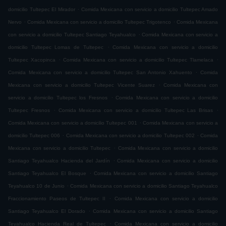
.
domicilio Tultepec El Mirador
Comida Mexicana con servicio a domicilio Tultepec Amado
.
.
Nervo
Comida Mexicana con servicio a domicilio Tultepec Trigotenco
Comida Mexicana
.
con servicio a domicilio Tultepec Santiago Teyahualco
Comida Mexicana con servicio a
.
domicilio Tultepec Lomas de Tultepec
Comida Mexicana con servicio a domicilio
.
.
Tultepec Xacopinca
Comida Mexicana con servicio a domicilio Tultepec Tlamelaca
.
Comida Mexicana con servicio a domicilio Tultepec San Antonio Xahuento
Comida
.
Mexicana con servicio a domicilio Tultepec Vicente Suarez
Comida Mexicana con
.
servicio a domicilio Tultepec los Fresnos
Comida Mexicana con servicio a domicilio
.
.
Tultepec Fresnos
Comida Mexicana con servicio a domicilio Tultepec Las Brisas
.
Comida Mexicana con servicio a domicilio Tultepec 001
Comida Mexicana con servicio a
.
.
domicilio Tultepec 006
Comida Mexicana con servicio a domicilio Tultepec 002
Comida
.
Mexicana con servicio a domicilio Tultepec
Comida Mexicana con servicio a domicilio
.
Santiago Teyahualco Hacienda del Jardín
Comida Mexicana con servicio a domicilio
.
Santiago Teyahualco El Bosque
Comida Mexicana con servicio a domicilio Santiago
.
Teyahualco 10 de Junio
Comida Mexicana con servicio a domicilio Santiago Teyahualco
.
Fraccionamiento Paseos de Tultepec II
Comida Mexicana con servicio a domicilio
.
Santiago Teyahualco El Dorado
Comida Mexicana con servicio a domicilio Santiago
.
Teyahualco Hacienda Real de Tultepec
Comida Mexicana con servicio a domicilio