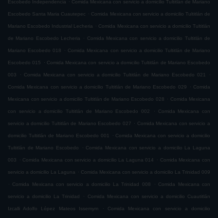
.
Escobedo Independencia
Comida Mexicana con servicio a domicilio Tultitlán de Mariano
.
Escobedo Santa Maria Cuautepec
Comida Mexicana con servicio a domicilio Tultitlán de
.
Mariano Escobedo Industrial Lecheria
Comida Mexicana con servicio a domicilio Tultitlán
.
de Mariano Escobedo Lecheria
Comida Mexicana con servicio a domicilio Tultitlán de
.
Mariano Escobedo 018
Comida Mexicana con servicio a domicilio Tultitlán de Mariano
.
Escobedo 015
Comida Mexicana con servicio a domicilio Tultitlán de Mariano Escobedo
.
.
003
Comida Mexicana con servicio a domicilio Tultitlán de Mariano Escobedo 021
.
Comida Mexicana con servicio a domicilio Tultitlán de Mariano Escobedo 029
Comida
.
Mexicana con servicio a domicilio Tultitlán de Mariano Escobedo 028
Comida Mexicana
.
con servicio a domicilio Tultitlán de Mariano Escobedo 002
Comida Mexicana con
.
servicio a domicilio Tultitlán de Mariano Escobedo 027
Comida Mexicana con servicio a
.
domicilio Tultitlán de Mariano Escobedo 001
Comida Mexicana con servicio a domicilio
.
Tultitlán de Mariano Escobedo
Comida Mexicana con servicio a domicilio La Laguna
.
.
003
Comida Mexicana con servicio a domicilio La Laguna 014
Comida Mexicana con
.
servicio a domicilio La Laguna
Comida Mexicana con servicio a domicilio La Trinidad 009
.
.
Comida Mexicana con servicio a domicilio La Trinidad 008
Comida Mexicana con
.
servicio a domicilio La Trinidad
Comida Mexicana con servicio a domicilio Cuautitlán
.
Izcalli Adolfo López Mateos Issemym
Comida Mexicana con servicio a domicilio