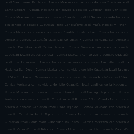
.
Izcalli San Lorenzo Rio Tenco
Comida Mexicana con servicio a domicilio Cuautitlán Izcalli
.
.
Santa Barbara
Comida Mexicana con servicio a domicilio Cuautitlán Izcalli San Isidro
.
Comida Mexicana con servicio a domicilio Cuautitlán Izcalli El Sabino
Comida Mexicana
.
con servicio a domicilio Cuautitlán Izcalli Generalísimo José María Morelos y Pavón
.
Comida Mexicana con servicio a domicilio Cuautitlán Izcalli La Luz
Comida Mexicana con
.
servicio a domicilio Cuautitlán Izcalli Las Conchitas
Comida Mexicana con servicio a
.
domicilio Cuautitlán Izcalli Centro Urbano
Comida Mexicana con servicio a domicilio
.
Cuautitlán Izcalli Bosques del Alba
Comida Mexicana con servicio a domicilio Cuautitlán
.
Izcalli Luis Echeverria
Comida Mexicana con servicio a domicilio Cuautitlán Izcalli Ex
.
Hacienda San Jose
Comida Mexicana con servicio a domicilio Cuautitlán Izcalli Jardines
.
.
del Alba 2
Comida Mexicana con servicio a domicilio Cuautitlán Izcalli Arcos del Alba
.
Comida Mexicana con servicio a domicilio Cuautitlán Izcalli Jardines de la Hacienda
.
Comida Mexicana con servicio a domicilio Cuautitlán Izcalli Santiago Tepalcapa
Comida
.
Mexicana con servicio a domicilio Cuautitlán Izcalli Francisco Villa
Comida Mexicana con
.
servicio a domicilio Cuautitlán Izcalli Plaza Tepeyac
Comida Mexicana con servicio a
.
domicilio Cuautitlán Izcalli Tepalcapa
Comida Mexicana con servicio a domicilio
.
Cuautitlán Izcalli Santa Maria Guadalupe las Torres
Comida Mexicana con servicio a
.
domicilio Cuautitlán Izcalli Privanza
Comida Mexicana con servicio a domicilio Cuautitlán