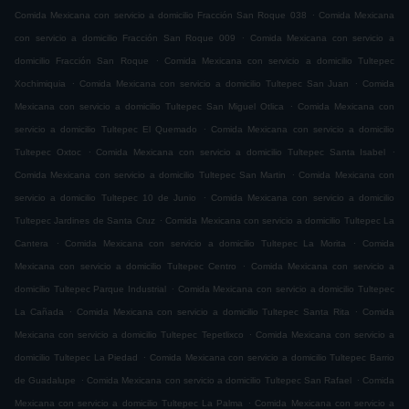
.
Comida Mexicana con servicio a domicilio Fracción San Roque 038
Comida Mexicana
.
con servicio a domicilio Fracción San Roque 009
Comida Mexicana con servicio a
.
domicilio Fracción San Roque
Comida Mexicana con servicio a domicilio Tultepec
.
.
Xochimiquia
Comida Mexicana con servicio a domicilio Tultepec San Juan
Comida
.
Mexicana con servicio a domicilio Tultepec San Miguel Otlica
Comida Mexicana con
.
servicio a domicilio Tultepec El Quemado
Comida Mexicana con servicio a domicilio
.
.
Tultepec Oxtoc
Comida Mexicana con servicio a domicilio Tultepec Santa Isabel
.
Comida Mexicana con servicio a domicilio Tultepec San Martin
Comida Mexicana con
.
servicio a domicilio Tultepec 10 de Junio
Comida Mexicana con servicio a domicilio
.
Tultepec Jardines de Santa Cruz
Comida Mexicana con servicio a domicilio Tultepec La
.
.
Cantera
Comida Mexicana con servicio a domicilio Tultepec La Morita
Comida
.
Mexicana con servicio a domicilio Tultepec Centro
Comida Mexicana con servicio a
.
domicilio Tultepec Parque Industrial
Comida Mexicana con servicio a domicilio Tultepec
.
.
La Cañada
Comida Mexicana con servicio a domicilio Tultepec Santa Rita
Comida
.
Mexicana con servicio a domicilio Tultepec Tepetlixco
Comida Mexicana con servicio a
.
domicilio Tultepec La Piedad
Comida Mexicana con servicio a domicilio Tultepec Barrio
.
.
de Guadalupe
Comida Mexicana con servicio a domicilio Tultepec San Rafael
Comida
.
Mexicana con servicio a domicilio Tultepec La Palma
Comida Mexicana con servicio a