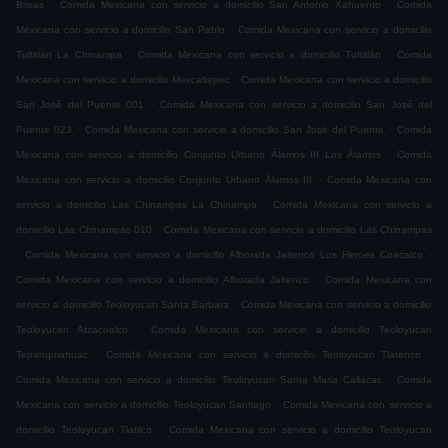
.
.
Brisas
Comida Mexicana con servicio a domicilio San Antonio Xahuento
Comida
.
Mexicana con servicio a domicilio San Pablo
Comida Mexicana con servicio a domicilio
.
.
Tultitlán La Chinampa
Comida Mexicana con servicio a domicilio Tultitlán
Comida
.
Mexicana con servicio a domicilio Mexcaltepec
Comida Mexicana con servicio a domicilio
.
San José del Puente 001
Comida Mexicana con servicio a domicilio San José del
.
.
Puente 023
Comida Mexicana con servicio a domicilio San José del Puente
Comida
.
Mexicana con servicio a domicilio Conjunto Urbano Álamos III Los Álamos
Comida
.
Mexicana con servicio a domicilio Conjunto Urbano Álamos III
Comida Mexicana con
.
servicio a domicilio Las Chinampas La Chinampa
Comida Mexicana con servicio a
.
domicilio Las Chinampas 010
Comida Mexicana con servicio a domicilio Las Chinampas
.
.
Comida Mexicana con servicio a domicilio Alborada Jaltenco Los Heroes Coacalco
.
Comida Mexicana con servicio a domicilio Alborada Jaltenco
Comida Mexicana con
.
servicio a domicilio Teoloyucan Santa Barbara
Comida Mexicana con servicio a domicilio
.
Teoloyucan Atzacoalco
Comida Mexicana con servicio a domicilio Teoloyucan
.
.
Tepanquiahuac
Comida Mexicana con servicio a domicilio Teoloyucan Tlatenco
.
Comida Mexicana con servicio a domicilio Teoloyucan Santa Maria Caliacac
Comida
.
Mexicana con servicio a domicilio Teoloyucan Santiago
Comida Mexicana con servicio a
.
domicilio Teoloyucan Tlatilco
Comida Mexicana con servicio a domicilio Teoloyucan