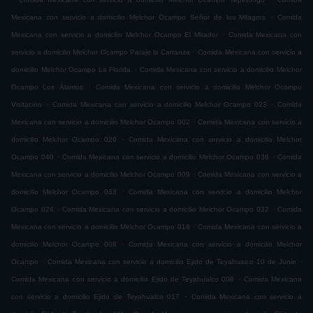
.
Mexicana con servicio a domicilio Melchor Ocampo Señor de los Milagros
Comida
.
Mexicana con servicio a domicilio Melchor Ocampo El Mirador
Comida Mexicana con
.
servicio a domicilio Melchor Ocampo Paraje la Carranza
Comida Mexicana con servicio a
.
domicilio Melchor Ocampo La Florida
Comida Mexicana con servicio a domicilio Melchor
.
Ocampo Los Álamos
Comida Mexicana con servicio a domicilio Melchor Ocampo
.
.
Visitacion
Comida Mexicana con servicio a domicilio Melchor Ocampo 023
Comida
.
Mexicana con servicio a domicilio Melchor Ocampo 002
Comida Mexicana con servicio a
.
domicilio Melchor Ocampo 026
Comida Mexicana con servicio a domicilio Melchor
.
.
Ocampo 040
Comida Mexicana con servicio a domicilio Melchor Ocampo 036
Comida
.
Mexicana con servicio a domicilio Melchor Ocampo 009
Comida Mexicana con servicio a
.
domicilio Melchor Ocampo 033
Comida Mexicana con servicio a domicilio Melchor
.
.
Ocampo 024
Comida Mexicana con servicio a domicilio Melchor Ocampo 032
Comida
.
Mexicana con servicio a domicilio Melchor Ocampo 018
Comida Mexicana con servicio a
.
domicilio Melchor Ocampo 008
Comida Mexicana con servicio a domicilio Melchor
.
.
Ocampo
Comida Mexicana con servicio a domicilio Ejido de Teyahualco 10 de Junio
.
Comida Mexicana con servicio a domicilio Ejido de Teyahualco 008
Comida Mexicana
.
con servicio a domicilio Ejido de Teyahualco 017
Comida Mexicana con servicio a
.