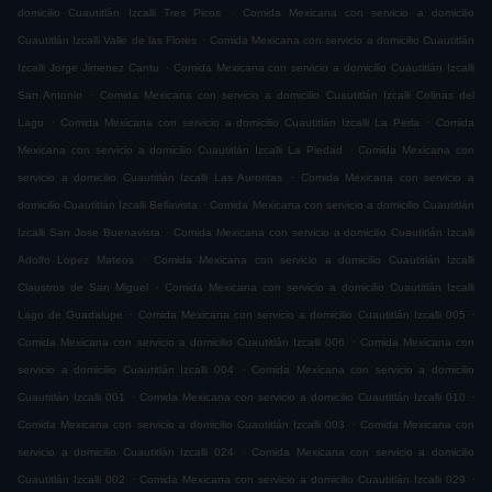
.
domicilio Cuautitlán Izcalli Tres Picos
Comida Mexicana con servicio a domicilio
.
Cuautitlán Izcalli Valle de las Flores
Comida Mexicana con servicio a domicilio Cuautitlán
.
Izcalli Jorge Jimenez Cantu
Comida Mexicana con servicio a domicilio Cuautitlán Izcalli
.
San Antonio
Comida Mexicana con servicio a domicilio Cuautitlán Izcalli Colinas del
.
.
Lago
Comida Mexicana con servicio a domicilio Cuautitlán Izcalli La Perla
Comida
.
Mexicana con servicio a domicilio Cuautitlán Izcalli La Piedad
Comida Mexicana con
.
servicio a domicilio Cuautitlán Izcalli Las Auroritas
Comida Mexicana con servicio a
.
domicilio Cuautitlán Izcalli Bellavista
Comida Mexicana con servicio a domicilio Cuautitlán
.
Izcalli San Jose Buenavista
Comida Mexicana con servicio a domicilio Cuautitlán Izcalli
.
Adolfo Lopez Mateos
Comida Mexicana con servicio a domicilio Cuautitlán Izcalli
.
Claustros de San Miguel
Comida Mexicana con servicio a domicilio Cuautitlán Izcalli
.
.
Lago de Guadalupe
Comida Mexicana con servicio a domicilio Cuautitlán Izcalli 005
.
Comida Mexicana con servicio a domicilio Cuautitlán Izcalli 006
Comida Mexicana con
.
servicio a domicilio Cuautitlán Izcalli 004
Comida Mexicana con servicio a domicilio
.
.
Cuautitlán Izcalli 001
Comida Mexicana con servicio a domicilio Cuautitlán Izcalli 010
.
Comida Mexicana con servicio a domicilio Cuautitlán Izcalli 003
Comida Mexicana con
.
servicio a domicilio Cuautitlán Izcalli 024
Comida Mexicana con servicio a domicilio
.
.
Cuautitlán Izcalli 002
Comida Mexicana con servicio a domicilio Cuautitlán Izcalli 029