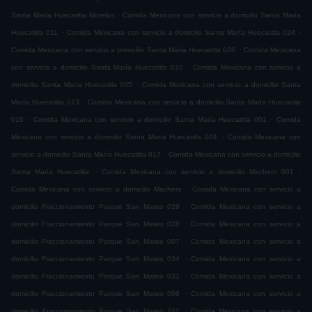
.
Santa María Huecatitla Morelos
Comida Mexicana con servicio a domicilio Santa María
.
.
Huecatitla 011
Comida Mexicana con servicio a domicilio Santa María Huecatitla 024
.
Comida Mexicana con servicio a domicilio Santa María Huecatitla 026
Comida Mexicana
.
con servicio a domicilio Santa María Huecatitla 010
Comida Mexicana con servicio a
.
domicilio Santa María Huecatitla 005
Comida Mexicana con servicio a domicilio Santa
.
María Huecatitla 013
Comida Mexicana con servicio a domicilio Santa María Huecatitla
.
.
016
Comida Mexicana con servicio a domicilio Santa María Huecatitla 001
Comida
.
Mexicana con servicio a domicilio Santa María Huecatitla 004
Comida Mexicana con
.
servicio a domicilio Santa María Huecatitla 017
Comida Mexicana con servicio a domicilio
.
.
Santa María Huecatitla
Comida Mexicana con servicio a domicilio Machero 001
.
Comida Mexicana con servicio a domicilio Machero
Comida Mexicana con servicio a
.
domicilio Fraccionamiento Parque San Mateo 029
Comida Mexicana con servicio a
.
domicilio Fraccionamiento Parque San Mateo 028
Comida Mexicana con servicio a
.
domicilio Fraccionamiento Parque San Mateo 007
Comida Mexicana con servicio a
.
domicilio Fraccionamiento Parque San Mateo 034
Comida Mexicana con servicio a
.
domicilio Fraccionamiento Parque San Mateo 031
Comida Mexicana con servicio a
.
domicilio Fraccionamiento Parque San Mateo 009
Comida Mexicana con servicio a
.
domicilio Fraccionamiento Parque San Mateo 011
Comida Mexicana con servicio a