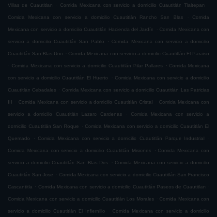
.
.
Villas de Cuautitlan
Comida Mexicana con servicio a domicilio Cuautitlán Tlaltepan
.
Comida Mexicana con servicio a domicilio Cuautitlán Rancho San Blas
Comida
.
Mexicana con servicio a domicilio Cuautitlán Hacienda del Jardín
Comida Mexicana con
.
servicio a domicilio Cuautitlán San Pablo
Comida Mexicana con servicio a domicilio
.
Cuautitlán San Blas Uno
Comida Mexicana con servicio a domicilio Cuautitlán El Paraiso
.
.
Comida Mexicana con servicio a domicilio Cuautitlán Pilar Pallares
Comida Mexicana
.
con servicio a domicilio Cuautitlán El Huerto
Comida Mexicana con servicio a domicilio
.
Cuautitlán Cebadales
Comida Mexicana con servicio a domicilio Cuautitlán Las Patricias
.
.
III
Comida Mexicana con servicio a domicilio Cuautitlán Cristal
Comida Mexicana con
.
servicio a domicilio Cuautitlán Lazaro Cardenas
Comida Mexicana con servicio a
.
domicilio Cuautitlán San Roque
Comida Mexicana con servicio a domicilio Cuautitlán El
.
.
Quemado
Comida Mexicana con servicio a domicilio Cuautitlán Parque Industrial
.
Comida Mexicana con servicio a domicilio Cuautitlán Misiones
Comida Mexicana con
.
servicio a domicilio Cuautitlán San Blas Dos
Comida Mexicana con servicio a domicilio
.
Cuautitlán San Jose
Comida Mexicana con servicio a domicilio Cuautitlán San Francisco
.
.
Cascantitla
Comida Mexicana con servicio a domicilio Cuautitlán Paseos de Cuautitlan
.
Comida Mexicana con servicio a domicilio Cuautitlán Los Morales
Comida Mexicana con
.
servicio a domicilio Cuautitlán El Infiernillo
Comida Mexicana con servicio a domicilio