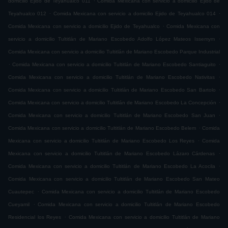
domicilio Ejido de Teyahualco 011
Comida Mexicana con servicio a domicilio Ejido de
.
.
Teyahualco 012
Comida Mexicana con servicio a domicilio Ejido de Teyahualco 014
.
Comida Mexicana con servicio a domicilio Ejido de Teyahualco
Comida Mexicana con
.
servicio a domicilio Tultitlán de Mariano Escobedo Adolfo López Mateos Issemym
Comida Mexicana con servicio a domicilio Tultitlán de Mariano Escobedo Parque Industrial
.
.
Comida Mexicana con servicio a domicilio Tultitlán de Mariano Escobedo Santiaguito
.
Comida Mexicana con servicio a domicilio Tultitlán de Mariano Escobedo Nativitas
.
Comida Mexicana con servicio a domicilio Tultitlán de Mariano Escobedo San Bartolo
.
Comida Mexicana con servicio a domicilio Tultitlán de Mariano Escobedo La Concepción
.
Comida Mexicana con servicio a domicilio Tultitlán de Mariano Escobedo San Juan
.
Comida Mexicana con servicio a domicilio Tultitlán de Mariano Escobedo Belem
Comida
.
Mexicana con servicio a domicilio Tultitlán de Mariano Escobedo Los Reyes
Comida
.
Mexicana con servicio a domicilio Tultitlán de Mariano Escobedo Lázaro Cárdenas
.
Comida Mexicana con servicio a domicilio Tultitlán de Mariano Escobedo La Acocila
Comida Mexicana con servicio a domicilio Tultitlán de Mariano Escobedo San Mateo
.
Cuautepec
Comida Mexicana con servicio a domicilio Tultitlán de Mariano Escobedo
.
Cueyamil
Comida Mexicana con servicio a domicilio Tultitlán de Mariano Escobedo
.
Residencial los Reyes
Comida Mexicana con servicio a domicilio Tultitlán de Mariano