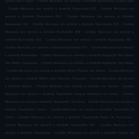
Santa Clara Chilpan
Comida Mexicana con servicio a domicilio Buenavista Ciudad Labor
.
.
Comida Mexicana con servicio a domicilio Buenavista 015
Comida Mexicana con
.
servicio a domicilio Buenavista 004
Comida Mexicana con servicio a domicilio
.
.
Buenavista 001
Comida Mexicana con servicio a domicilio Buenavista 003
Comida
.
Mexicana con servicio a domicilio Buenavista 008
Comida Mexicana con servicio a
.
.
domicilio Buenavista 002
Comida Mexicana con servicio a domicilio Buenavista 061
.
Comida Mexicana con servicio a domicilio Buenavista 007
Comida Mexicana con servicio
.
a domicilio Buenavista
Comida Mexicana con servicio a domicilio Ampliación San Mateo
.
San Mateo Cuautepec
Comida Mexicana con servicio a domicilio Ampliación San Mateo
.
.
Comida Mexicana con servicio a domicilio México Parque San Mateo
Comida Mexicana
.
con servicio a domicilio México San Francisco Tenopalco
Comida Mexicana con servicio
.
.
a domicilio México
Comida Mexicana con servicio a domicilio Los Álamos
Comida
.
Mexicana con servicio a domicilio Tepotzotlán Parque Industrial Los Cedros
Comida
.
Mexicana con servicio a domicilio Tepotzotlán Texcacoa
Comida Mexicana con servicio a
.
domicilio Tepotzotlán Cedros
Comida Mexicana con servicio a domicilio Tepotzotlán El
.
.
Trebol
Comida Mexicana con servicio a domicilio Tepotzotlán Barrio De Tezccacoa
.
Comida Mexicana con servicio a domicilio Tepotzotlán 002
Comida Mexicana con
.
servicio a domicilio Tepotzotlán
Comida Mexicana con servicio a domicilio Colonia las