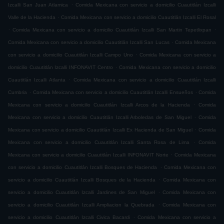
.
Izcalli San Juan Atlamica
Comida Mexicana con servicio a domicilio Cuautitlán Izcalli
.
Valle de la Hacienda
Comida Mexicana con servicio a domicilio Cuautitlán Izcalli El Rosal
.
.
Comida Mexicana con servicio a domicilio Cuautitlán Izcalli San Martin Tepetlixpan
.
Comida Mexicana con servicio a domicilio Cuautitlán Izcalli San Lucas
Comida Mexicana
.
con servicio a domicilio Cuautitlán Izcalli Campo Uno
Comida Mexicana con servicio a
.
domicilio Cuautitlán Izcalli INFONAVIT Centro
Comida Mexicana con servicio a domicilio
.
Cuautitlán Izcalli Atlanta
Comida Mexicana con servicio a domicilio Cuautitlán Izcalli
.
.
Cumbria
Comida Mexicana con servicio a domicilio Cuautitlán Izcalli Ensueños
Comida
.
Mexicana con servicio a domicilio Cuautitlán Izcalli Arcos de la Hacienda
Comida
.
Mexicana con servicio a domicilio Cuautitlán Izcalli Arboledas de San Miguel
Comida
.
Mexicana con servicio a domicilio Cuautitlán Izcalli Ex Hacienda de San Miguel
Comida
.
Mexicana con servicio a domicilio Cuautitlán Izcalli Santa Rosa de Lima
Comida
.
Mexicana con servicio a domicilio Cuautitlán Izcalli INFONAVIT Norte
Comida Mexicana
.
con servicio a domicilio Cuautitlán Izcalli Bosques de Hacienda
Comida Mexicana con
.
servicio a domicilio Cuautitlán Izcalli Bosques de la Hacienda
Comida Mexicana con
.
servicio a domicilio Cuautitlán Izcalli Jardines de San Miguel
Comida Mexicana con
.
servicio a domicilio Cuautitlán Izcalli Ampliacion la Quebrada
Comida Mexicana con
.
servicio a domicilio Cuautitlán Izcalli Civica Bacardi
Comida Mexicana con servicio a