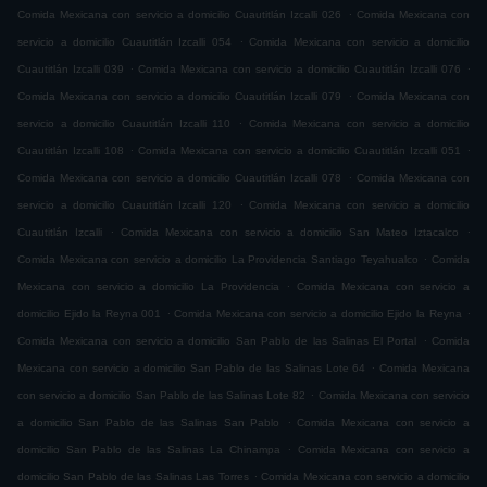
.
Comida Mexicana con servicio a domicilio Cuautitlán Izcalli 026
Comida Mexicana con
.
servicio a domicilio Cuautitlán Izcalli 054
Comida Mexicana con servicio a domicilio
.
.
Cuautitlán Izcalli 039
Comida Mexicana con servicio a domicilio Cuautitlán Izcalli 076
.
Comida Mexicana con servicio a domicilio Cuautitlán Izcalli 079
Comida Mexicana con
.
servicio a domicilio Cuautitlán Izcalli 110
Comida Mexicana con servicio a domicilio
.
.
Cuautitlán Izcalli 108
Comida Mexicana con servicio a domicilio Cuautitlán Izcalli 051
.
Comida Mexicana con servicio a domicilio Cuautitlán Izcalli 078
Comida Mexicana con
.
servicio a domicilio Cuautitlán Izcalli 120
Comida Mexicana con servicio a domicilio
.
.
Cuautitlán Izcalli
Comida Mexicana con servicio a domicilio San Mateo Iztacalco
.
Comida Mexicana con servicio a domicilio La Providencia Santiago Teyahualco
Comida
.
Mexicana con servicio a domicilio La Providencia
Comida Mexicana con servicio a
.
.
domicilio Ejido la Reyna 001
Comida Mexicana con servicio a domicilio Ejido la Reyna
.
Comida Mexicana con servicio a domicilio San Pablo de las Salinas El Portal
Comida
.
Mexicana con servicio a domicilio San Pablo de las Salinas Lote 64
Comida Mexicana
.
con servicio a domicilio San Pablo de las Salinas Lote 82
Comida Mexicana con servicio
.
a domicilio San Pablo de las Salinas San Pablo
Comida Mexicana con servicio a
.
domicilio San Pablo de las Salinas La Chinampa
Comida Mexicana con servicio a
.
domicilio San Pablo de las Salinas Las Torres
Comida Mexicana con servicio a domicilio