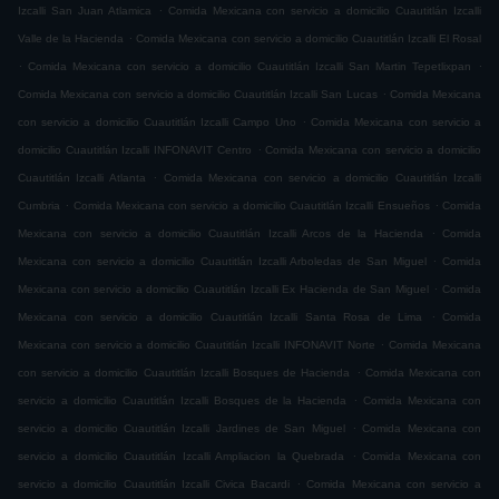
.
Izcalli San Juan Atlamica
Comida Mexicana con servicio a domicilio Cuautitlán Izcalli
.
Valle de la Hacienda
Comida Mexicana con servicio a domicilio Cuautitlán Izcalli El Rosal
.
.
Comida Mexicana con servicio a domicilio Cuautitlán Izcalli San Martin Tepetlixpan
.
Comida Mexicana con servicio a domicilio Cuautitlán Izcalli San Lucas
Comida Mexicana
.
con servicio a domicilio Cuautitlán Izcalli Campo Uno
Comida Mexicana con servicio a
.
domicilio Cuautitlán Izcalli INFONAVIT Centro
Comida Mexicana con servicio a domicilio
.
Cuautitlán Izcalli Atlanta
Comida Mexicana con servicio a domicilio Cuautitlán Izcalli
.
.
Cumbria
Comida Mexicana con servicio a domicilio Cuautitlán Izcalli Ensueños
Comida
.
Mexicana con servicio a domicilio Cuautitlán Izcalli Arcos de la Hacienda
Comida
.
Mexicana con servicio a domicilio Cuautitlán Izcalli Arboledas de San Miguel
Comida
.
Mexicana con servicio a domicilio Cuautitlán Izcalli Ex Hacienda de San Miguel
Comida
.
Mexicana con servicio a domicilio Cuautitlán Izcalli Santa Rosa de Lima
Comida
.
Mexicana con servicio a domicilio Cuautitlán Izcalli INFONAVIT Norte
Comida Mexicana
.
con servicio a domicilio Cuautitlán Izcalli Bosques de Hacienda
Comida Mexicana con
.
servicio a domicilio Cuautitlán Izcalli Bosques de la Hacienda
Comida Mexicana con
.
servicio a domicilio Cuautitlán Izcalli Jardines de San Miguel
Comida Mexicana con
.
servicio a domicilio Cuautitlán Izcalli Ampliacion la Quebrada
Comida Mexicana con
.
servicio a domicilio Cuautitlán Izcalli Civica Bacardi
Comida Mexicana con servicio a