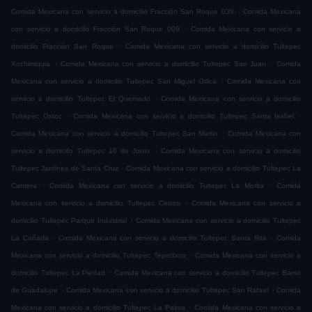
.
Comida Mexicana con servicio a domicilio Fracción San Roque 038
Comida Mexicana
.
con servicio a domicilio Fracción San Roque 009
Comida Mexicana con servicio a
.
domicilio Fracción San Roque
Comida Mexicana con servicio a domicilio Tultepec
.
.
Xochimiquia
Comida Mexicana con servicio a domicilio Tultepec San Juan
Comida
.
Mexicana con servicio a domicilio Tultepec San Miguel Otlica
Comida Mexicana con
.
servicio a domicilio Tultepec El Quemado
Comida Mexicana con servicio a domicilio
.
.
Tultepec Oxtoc
Comida Mexicana con servicio a domicilio Tultepec Santa Isabel
.
Comida Mexicana con servicio a domicilio Tultepec San Martin
Comida Mexicana con
.
servicio a domicilio Tultepec 10 de Junio
Comida Mexicana con servicio a domicilio
.
Tultepec Jardines de Santa Cruz
Comida Mexicana con servicio a domicilio Tultepec La
.
.
Cantera
Comida Mexicana con servicio a domicilio Tultepec La Morita
Comida
.
Mexicana con servicio a domicilio Tultepec Centro
Comida Mexicana con servicio a
.
domicilio Tultepec Parque Industrial
Comida Mexicana con servicio a domicilio Tultepec
.
.
La Cañada
Comida Mexicana con servicio a domicilio Tultepec Santa Rita
Comida
.
Mexicana con servicio a domicilio Tultepec Tepetlixco
Comida Mexicana con servicio a
.
domicilio Tultepec La Piedad
Comida Mexicana con servicio a domicilio Tultepec Barrio
.
.
de Guadalupe
Comida Mexicana con servicio a domicilio Tultepec San Rafael
Comida
.
Mexicana con servicio a domicilio Tultepec La Palma
Comida Mexicana con servicio a