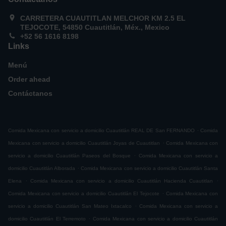
CARRETERA CUAUTITLAN MELCHOR KM 2.5 EL
TEJOCOTE, 54850 Cuautitlán, Méx., Mexico
+52 56 1616 8198
Links
Menú
Order ahead
Contáctanos
.
Comida Mexicana con servicio a domicilio Cuautitlán REAL DE San FERNANDO
Comida
.
Mexicana con servicio a domicilio Cuautitlán Joyas de Cuautitlan
Comida Mexicana con
.
servicio a domicilio Cuautitlán Paseos del Bosque
Comida Mexicana con servicio a
.
domicilio Cuautitlán Alborada
Comida Mexicana con servicio a domicilio Cuautitlán Santa
.
.
Elena
Comida Mexicana con servicio a domicilio Cuautitlán Hacienda Cuautitlan
.
Comida Mexicana con servicio a domicilio Cuautitlán El Tejocote
Comida Mexicana con
.
servicio a domicilio Cuautitlán San Mateo Ixtacalco
Comida Mexicana con servicio a
.
domicilio Cuautitlán El Terremoto
Comida Mexicana con servicio a domicilio Cuautitlán