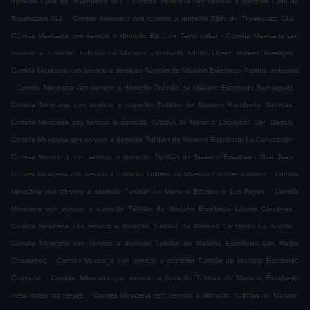
domicilio Ejido de Teyahualco 011
Comida Mexicana con servicio a domicilio Ejido de
.
.
Teyahualco 012
Comida Mexicana con servicio a domicilio Ejido de Teyahualco 014
.
Comida Mexicana con servicio a domicilio Ejido de Teyahualco
Comida Mexicana con
.
servicio a domicilio Tultitlán de Mariano Escobedo Adolfo López Mateos Issemym
Comida Mexicana con servicio a domicilio Tultitlán de Mariano Escobedo Parque Industrial
.
.
Comida Mexicana con servicio a domicilio Tultitlán de Mariano Escobedo Santiaguito
.
Comida Mexicana con servicio a domicilio Tultitlán de Mariano Escobedo Nativitas
.
Comida Mexicana con servicio a domicilio Tultitlán de Mariano Escobedo San Bartolo
.
Comida Mexicana con servicio a domicilio Tultitlán de Mariano Escobedo La Concepción
.
Comida Mexicana con servicio a domicilio Tultitlán de Mariano Escobedo San Juan
.
Comida Mexicana con servicio a domicilio Tultitlán de Mariano Escobedo Belem
Comida
.
Mexicana con servicio a domicilio Tultitlán de Mariano Escobedo Los Reyes
Comida
.
Mexicana con servicio a domicilio Tultitlán de Mariano Escobedo Lázaro Cárdenas
.
Comida Mexicana con servicio a domicilio Tultitlán de Mariano Escobedo La Acocila
Comida Mexicana con servicio a domicilio Tultitlán de Mariano Escobedo San Mateo
.
Cuautepec
Comida Mexicana con servicio a domicilio Tultitlán de Mariano Escobedo
.
Cueyamil
Comida Mexicana con servicio a domicilio Tultitlán de Mariano Escobedo
.
Residencial los Reyes
Comida Mexicana con servicio a domicilio Tultitlán de Mariano