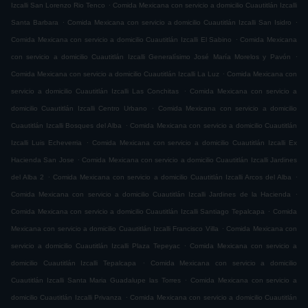
.
Izcalli San Lorenzo Rio Tenco
Comida Mexicana con servicio a domicilio Cuautitlán Izcalli
.
.
Santa Barbara
Comida Mexicana con servicio a domicilio Cuautitlán Izcalli San Isidro
.
Comida Mexicana con servicio a domicilio Cuautitlán Izcalli El Sabino
Comida Mexicana
.
con servicio a domicilio Cuautitlán Izcalli Generalísimo José María Morelos y Pavón
.
Comida Mexicana con servicio a domicilio Cuautitlán Izcalli La Luz
Comida Mexicana con
.
servicio a domicilio Cuautitlán Izcalli Las Conchitas
Comida Mexicana con servicio a
.
domicilio Cuautitlán Izcalli Centro Urbano
Comida Mexicana con servicio a domicilio
.
Cuautitlán Izcalli Bosques del Alba
Comida Mexicana con servicio a domicilio Cuautitlán
.
Izcalli Luis Echeverria
Comida Mexicana con servicio a domicilio Cuautitlán Izcalli Ex
.
Hacienda San Jose
Comida Mexicana con servicio a domicilio Cuautitlán Izcalli Jardines
.
.
del Alba 2
Comida Mexicana con servicio a domicilio Cuautitlán Izcalli Arcos del Alba
.
Comida Mexicana con servicio a domicilio Cuautitlán Izcalli Jardines de la Hacienda
.
Comida Mexicana con servicio a domicilio Cuautitlán Izcalli Santiago Tepalcapa
Comida
.
Mexicana con servicio a domicilio Cuautitlán Izcalli Francisco Villa
Comida Mexicana con
.
servicio a domicilio Cuautitlán Izcalli Plaza Tepeyac
Comida Mexicana con servicio a
.
domicilio Cuautitlán Izcalli Tepalcapa
Comida Mexicana con servicio a domicilio
.
Cuautitlán Izcalli Santa Maria Guadalupe las Torres
Comida Mexicana con servicio a
.
domicilio Cuautitlán Izcalli Privanza
Comida Mexicana con servicio a domicilio Cuautitlán