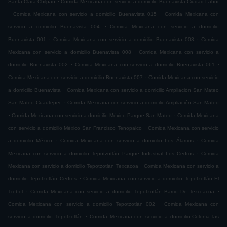
Santa Clara Chilpan
Comida Mexicana con servicio a domicilio Buenavista Ciudad Labor
.
.
Comida Mexicana con servicio a domicilio Buenavista 015
Comida Mexicana con
.
servicio a domicilio Buenavista 004
Comida Mexicana con servicio a domicilio
.
.
Buenavista 001
Comida Mexicana con servicio a domicilio Buenavista 003
Comida
.
Mexicana con servicio a domicilio Buenavista 008
Comida Mexicana con servicio a
.
.
domicilio Buenavista 002
Comida Mexicana con servicio a domicilio Buenavista 061
.
Comida Mexicana con servicio a domicilio Buenavista 007
Comida Mexicana con servicio
.
a domicilio Buenavista
Comida Mexicana con servicio a domicilio Ampliación San Mateo
.
San Mateo Cuautepec
Comida Mexicana con servicio a domicilio Ampliación San Mateo
.
.
Comida Mexicana con servicio a domicilio México Parque San Mateo
Comida Mexicana
.
con servicio a domicilio México San Francisco Tenopalco
Comida Mexicana con servicio
.
.
a domicilio México
Comida Mexicana con servicio a domicilio Los Álamos
Comida
.
Mexicana con servicio a domicilio Tepotzotlán Parque Industrial Los Cedros
Comida
.
Mexicana con servicio a domicilio Tepotzotlán Texcacoa
Comida Mexicana con servicio a
.
domicilio Tepotzotlán Cedros
Comida Mexicana con servicio a domicilio Tepotzotlán El
.
.
Trebol
Comida Mexicana con servicio a domicilio Tepotzotlán Barrio De Tezccacoa
.
Comida Mexicana con servicio a domicilio Tepotzotlán 002
Comida Mexicana con
.
servicio a domicilio Tepotzotlán
Comida Mexicana con servicio a domicilio Colonia las