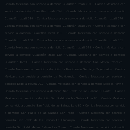
.
Comida Mexicana con servicio a domicilio Cuautitlán Izcalli 026
Comida Mexicana con
.
servicio a domicilio Cuautitlán Izcalli 054
Comida Mexicana con servicio a domicilio
.
.
Cuautitlán Izcalli 039
Comida Mexicana con servicio a domicilio Cuautitlán Izcalli 076
.
Comida Mexicana con servicio a domicilio Cuautitlán Izcalli 079
Comida Mexicana con
.
servicio a domicilio Cuautitlán Izcalli 110
Comida Mexicana con servicio a domicilio
.
.
Cuautitlán Izcalli 108
Comida Mexicana con servicio a domicilio Cuautitlán Izcalli 051
.
Comida Mexicana con servicio a domicilio Cuautitlán Izcalli 078
Comida Mexicana con
.
servicio a domicilio Cuautitlán Izcalli 120
Comida Mexicana con servicio a domicilio
.
.
Cuautitlán Izcalli
Comida Mexicana con servicio a domicilio San Mateo Iztacalco
.
Comida Mexicana con servicio a domicilio La Providencia Santiago Teyahualco
Comida
.
Mexicana con servicio a domicilio La Providencia
Comida Mexicana con servicio a
.
.
domicilio Ejido la Reyna 001
Comida Mexicana con servicio a domicilio Ejido la Reyna
.
Comida Mexicana con servicio a domicilio San Pablo de las Salinas El Portal
Comida
.
Mexicana con servicio a domicilio San Pablo de las Salinas Lote 64
Comida Mexicana
.
con servicio a domicilio San Pablo de las Salinas Lote 82
Comida Mexicana con servicio
.
a domicilio San Pablo de las Salinas San Pablo
Comida Mexicana con servicio a
.
domicilio San Pablo de las Salinas La Chinampa
Comida Mexicana con servicio a
.
domicilio San Pablo de las Salinas Las Torres
Comida Mexicana con servicio a domicilio