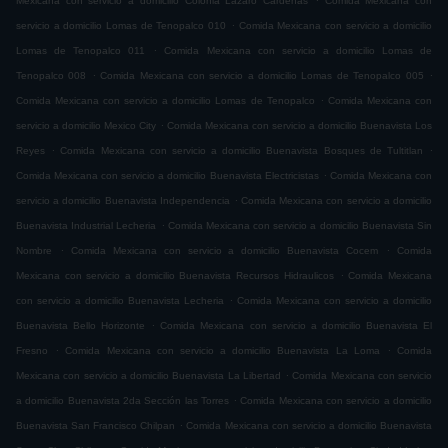
Mexicana con servicio a domicilio Colonia Lázaro Cárdenas
Comida Mexicana con
.
servicio a domicilio Lomas de Tenopalco 010
Comida Mexicana con servicio a domicilio
.
Lomas de Tenopalco 011
Comida Mexicana con servicio a domicilio Lomas de
.
.
Tenopalco 008
Comida Mexicana con servicio a domicilio Lomas de Tenopalco 005
.
Comida Mexicana con servicio a domicilio Lomas de Tenopalco
Comida Mexicana con
.
servicio a domicilio Mexico City
Comida Mexicana con servicio a domicilio Buenavista Los
.
.
Reyes
Comida Mexicana con servicio a domicilio Buenavista Bosques de Tultitlan
.
Comida Mexicana con servicio a domicilio Buenavista Electricistas
Comida Mexicana con
.
servicio a domicilio Buenavista Independencia
Comida Mexicana con servicio a domicilio
.
Buenavista Industrial Lecheria
Comida Mexicana con servicio a domicilio Buenavista Sin
.
.
Nombre
Comida Mexicana con servicio a domicilio Buenavista Cocem
Comida
.
Mexicana con servicio a domicilio Buenavista Recursos Hidraulicos
Comida Mexicana
.
con servicio a domicilio Buenavista Lecheria
Comida Mexicana con servicio a domicilio
.
Buenavista Bello Horizonte
Comida Mexicana con servicio a domicilio Buenavista El
.
.
Fresno
Comida Mexicana con servicio a domicilio Buenavista La Loma
Comida
.
Mexicana con servicio a domicilio Buenavista La Libertad
Comida Mexicana con servicio
.
a domicilio Buenavista 2da Sección las Torres
Comida Mexicana con servicio a domicilio
.
Buenavista San Francisco Chilpan
Comida Mexicana con servicio a domicilio Buenavista
.