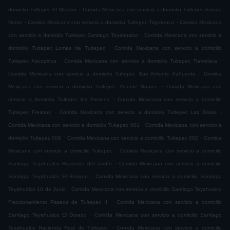
.
domicilio Tultepec El Mirador
Comida Mexicana con servicio a domicilio Tultepec Amado
.
.
Nervo
Comida Mexicana con servicio a domicilio Tultepec Trigotenco
Comida Mexicana
.
con servicio a domicilio Tultepec Santiago Teyahualco
Comida Mexicana con servicio a
.
domicilio Tultepec Lomas de Tultepec
Comida Mexicana con servicio a domicilio
.
.
Tultepec Xacopinca
Comida Mexicana con servicio a domicilio Tultepec Tlamelaca
.
Comida Mexicana con servicio a domicilio Tultepec San Antonio Xahuento
Comida
.
Mexicana con servicio a domicilio Tultepec Vicente Suarez
Comida Mexicana con
.
servicio a domicilio Tultepec los Fresnos
Comida Mexicana con servicio a domicilio
.
.
Tultepec Fresnos
Comida Mexicana con servicio a domicilio Tultepec Las Brisas
.
Comida Mexicana con servicio a domicilio Tultepec 001
Comida Mexicana con servicio a
.
.
domicilio Tultepec 006
Comida Mexicana con servicio a domicilio Tultepec 002
Comida
.
Mexicana con servicio a domicilio Tultepec
Comida Mexicana con servicio a domicilio
.
Santiago Teyahualco Hacienda del Jardín
Comida Mexicana con servicio a domicilio
.
Santiago Teyahualco El Bosque
Comida Mexicana con servicio a domicilio Santiago
.
Teyahualco 10 de Junio
Comida Mexicana con servicio a domicilio Santiago Teyahualco
.
Fraccionamiento Paseos de Tultepec II
Comida Mexicana con servicio a domicilio
.
Santiago Teyahualco El Dorado
Comida Mexicana con servicio a domicilio Santiago
.
Teyahualco Hacienda Real de Tultepec
Comida Mexicana con servicio a domicilio