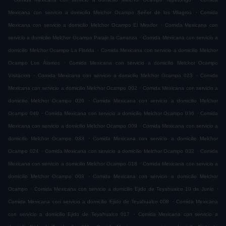
.
Mexicana con servicio a domicilio Melchor Ocampo Señor de los Milagros
Comida
.
Mexicana con servicio a domicilio Melchor Ocampo El Mirador
Comida Mexicana con
.
servicio a domicilio Melchor Ocampo Paraje la Carranza
Comida Mexicana con servicio a
.
domicilio Melchor Ocampo La Florida
Comida Mexicana con servicio a domicilio Melchor
.
Ocampo Los Álamos
Comida Mexicana con servicio a domicilio Melchor Ocampo
.
.
Visitacion
Comida Mexicana con servicio a domicilio Melchor Ocampo 023
Comida
.
Mexicana con servicio a domicilio Melchor Ocampo 002
Comida Mexicana con servicio a
.
domicilio Melchor Ocampo 026
Comida Mexicana con servicio a domicilio Melchor
.
.
Ocampo 040
Comida Mexicana con servicio a domicilio Melchor Ocampo 036
Comida
.
Mexicana con servicio a domicilio Melchor Ocampo 009
Comida Mexicana con servicio a
.
domicilio Melchor Ocampo 033
Comida Mexicana con servicio a domicilio Melchor
.
.
Ocampo 024
Comida Mexicana con servicio a domicilio Melchor Ocampo 032
Comida
.
Mexicana con servicio a domicilio Melchor Ocampo 018
Comida Mexicana con servicio a
.
domicilio Melchor Ocampo 008
Comida Mexicana con servicio a domicilio Melchor
.
.
Ocampo
Comida Mexicana con servicio a domicilio Ejido de Teyahualco 10 de Junio
.
Comida Mexicana con servicio a domicilio Ejido de Teyahualco 008
Comida Mexicana
.
con servicio a domicilio Ejido de Teyahualco 017
Comida Mexicana con servicio a
.