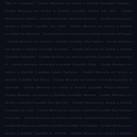
.
.
Villas de Cuautitlan
Comida Mexicana con servicio a domicilio Cuautitlán Tlaltepan
.
Comida Mexicana con servicio a domicilio Cuautitlán Rancho San Blas
Comida
.
Mexicana con servicio a domicilio Cuautitlán Hacienda del Jardín
Comida Mexicana con
.
servicio a domicilio Cuautitlán San Pablo
Comida Mexicana con servicio a domicilio
.
Cuautitlán San Blas Uno
Comida Mexicana con servicio a domicilio Cuautitlán El Paraiso
.
.
Comida Mexicana con servicio a domicilio Cuautitlán Pilar Pallares
Comida Mexicana
.
con servicio a domicilio Cuautitlán El Huerto
Comida Mexicana con servicio a domicilio
.
Cuautitlán Cebadales
Comida Mexicana con servicio a domicilio Cuautitlán Las Patricias
.
.
III
Comida Mexicana con servicio a domicilio Cuautitlán Cristal
Comida Mexicana con
.
servicio a domicilio Cuautitlán Lazaro Cardenas
Comida Mexicana con servicio a
.
domicilio Cuautitlán San Roque
Comida Mexicana con servicio a domicilio Cuautitlán El
.
.
Quemado
Comida Mexicana con servicio a domicilio Cuautitlán Parque Industrial
.
Comida Mexicana con servicio a domicilio Cuautitlán Misiones
Comida Mexicana con
.
servicio a domicilio Cuautitlán San Blas Dos
Comida Mexicana con servicio a domicilio
.
Cuautitlán San Jose
Comida Mexicana con servicio a domicilio Cuautitlán San Francisco
.
.
Cascantitla
Comida Mexicana con servicio a domicilio Cuautitlán Paseos de Cuautitlan
.
Comida Mexicana con servicio a domicilio Cuautitlán Los Morales
Comida Mexicana con
.
servicio a domicilio Cuautitlán El Infiernillo
Comida Mexicana con servicio a domicilio