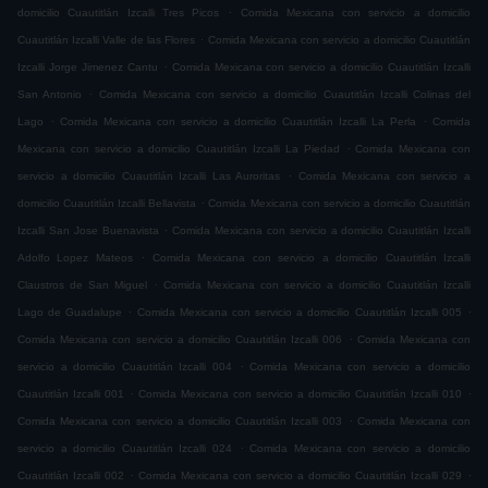
.
domicilio Cuautitlán Izcalli Tres Picos
Comida Mexicana con servicio a domicilio
.
Cuautitlán Izcalli Valle de las Flores
Comida Mexicana con servicio a domicilio Cuautitlán
.
Izcalli Jorge Jimenez Cantu
Comida Mexicana con servicio a domicilio Cuautitlán Izcalli
.
San Antonio
Comida Mexicana con servicio a domicilio Cuautitlán Izcalli Colinas del
.
.
Lago
Comida Mexicana con servicio a domicilio Cuautitlán Izcalli La Perla
Comida
.
Mexicana con servicio a domicilio Cuautitlán Izcalli La Piedad
Comida Mexicana con
.
servicio a domicilio Cuautitlán Izcalli Las Auroritas
Comida Mexicana con servicio a
.
domicilio Cuautitlán Izcalli Bellavista
Comida Mexicana con servicio a domicilio Cuautitlán
.
Izcalli San Jose Buenavista
Comida Mexicana con servicio a domicilio Cuautitlán Izcalli
.
Adolfo Lopez Mateos
Comida Mexicana con servicio a domicilio Cuautitlán Izcalli
.
Claustros de San Miguel
Comida Mexicana con servicio a domicilio Cuautitlán Izcalli
.
.
Lago de Guadalupe
Comida Mexicana con servicio a domicilio Cuautitlán Izcalli 005
.
Comida Mexicana con servicio a domicilio Cuautitlán Izcalli 006
Comida Mexicana con
.
servicio a domicilio Cuautitlán Izcalli 004
Comida Mexicana con servicio a domicilio
.
.
Cuautitlán Izcalli 001
Comida Mexicana con servicio a domicilio Cuautitlán Izcalli 010
.
Comida Mexicana con servicio a domicilio Cuautitlán Izcalli 003
Comida Mexicana con
.
servicio a domicilio Cuautitlán Izcalli 024
Comida Mexicana con servicio a domicilio
.
.
Cuautitlán Izcalli 002
Comida Mexicana con servicio a domicilio Cuautitlán Izcalli 029