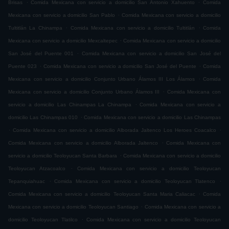
.
.
Brisas
Comida Mexicana con servicio a domicilio San Antonio Xahuento
Comida
.
Mexicana con servicio a domicilio San Pablo
Comida Mexicana con servicio a domicilio
.
.
Tultitlán La Chinampa
Comida Mexicana con servicio a domicilio Tultitlán
Comida
.
Mexicana con servicio a domicilio Mexcaltepec
Comida Mexicana con servicio a domicilio
.
San José del Puente 001
Comida Mexicana con servicio a domicilio San José del
.
.
Puente 023
Comida Mexicana con servicio a domicilio San José del Puente
Comida
.
Mexicana con servicio a domicilio Conjunto Urbano Álamos III Los Álamos
Comida
.
Mexicana con servicio a domicilio Conjunto Urbano Álamos III
Comida Mexicana con
.
servicio a domicilio Las Chinampas La Chinampa
Comida Mexicana con servicio a
.
domicilio Las Chinampas 010
Comida Mexicana con servicio a domicilio Las Chinampas
.
.
Comida Mexicana con servicio a domicilio Alborada Jaltenco Los Heroes Coacalco
.
Comida Mexicana con servicio a domicilio Alborada Jaltenco
Comida Mexicana con
.
servicio a domicilio Teoloyucan Santa Barbara
Comida Mexicana con servicio a domicilio
.
Teoloyucan Atzacoalco
Comida Mexicana con servicio a domicilio Teoloyucan
.
.
Tepanquiahuac
Comida Mexicana con servicio a domicilio Teoloyucan Tlatenco
.
Comida Mexicana con servicio a domicilio Teoloyucan Santa Maria Caliacac
Comida
.
Mexicana con servicio a domicilio Teoloyucan Santiago
Comida Mexicana con servicio a
.
domicilio Teoloyucan Tlatilco
Comida Mexicana con servicio a domicilio Teoloyucan