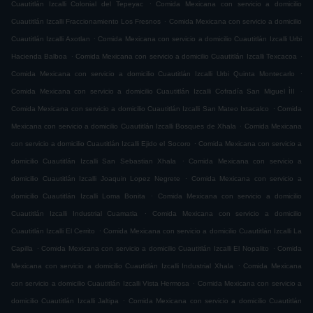
.
Cuautitlán Izcalli Colonial del Tepeyac
Comida Mexicana con servicio a domicilio
.
Cuautitlán Izcalli Fraccionamiento Los Fresnos
Comida Mexicana con servicio a domicilio
.
Cuautitlán Izcalli Axotlan
Comida Mexicana con servicio a domicilio Cuautitlán Izcalli Urbi
.
.
Hacienda Balboa
Comida Mexicana con servicio a domicilio Cuautitlán Izcalli Texcacoa
.
Comida Mexicana con servicio a domicilio Cuautitlán Izcalli Urbi Quinta Montecarlo
.
Comida Mexicana con servicio a domicilio Cuautitlán Izcalli Cofradía San Miguel ÌII
.
Comida Mexicana con servicio a domicilio Cuautitlán Izcalli San Mateo Ixtacalco
Comida
.
Mexicana con servicio a domicilio Cuautitlán Izcalli Bosques de Xhala
Comida Mexicana
.
con servicio a domicilio Cuautitlán Izcalli Ejido el Socoro
Comida Mexicana con servicio a
.
domicilio Cuautitlán Izcalli San Sebastian Xhala
Comida Mexicana con servicio a
.
domicilio Cuautitlán Izcalli Joaquin Lopez Negrete
Comida Mexicana con servicio a
.
domicilio Cuautitlán Izcalli Loma Bonita
Comida Mexicana con servicio a domicilio
.
Cuautitlán Izcalli Industrial Cuamatla
Comida Mexicana con servicio a domicilio
.
Cuautitlán Izcalli El Cerrito
Comida Mexicana con servicio a domicilio Cuautitlán Izcalli La
.
.
Capilla
Comida Mexicana con servicio a domicilio Cuautitlán Izcalli El Nopalito
Comida
.
Mexicana con servicio a domicilio Cuautitlán Izcalli Industrial Xhala
Comida Mexicana
.
con servicio a domicilio Cuautitlán Izcalli Vista Hermosa
Comida Mexicana con servicio a
.
domicilio Cuautitlán Izcalli Jaltipa
Comida Mexicana con servicio a domicilio Cuautitlán