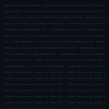
.
Santa María Huecatitla Morelos
Comida Mexicana con servicio a domicilio Santa María
.
.
Huecatitla 011
Comida Mexicana con servicio a domicilio Santa María Huecatitla 024
.
Comida Mexicana con servicio a domicilio Santa María Huecatitla 026
Comida Mexicana
.
con servicio a domicilio Santa María Huecatitla 010
Comida Mexicana con servicio a
.
domicilio Santa María Huecatitla 005
Comida Mexicana con servicio a domicilio Santa
.
María Huecatitla 013
Comida Mexicana con servicio a domicilio Santa María Huecatitla
.
.
016
Comida Mexicana con servicio a domicilio Santa María Huecatitla 001
Comida
.
Mexicana con servicio a domicilio Santa María Huecatitla 004
Comida Mexicana con
.
servicio a domicilio Santa María Huecatitla 017
Comida Mexicana con servicio a domicilio
.
.
Santa María Huecatitla
Comida Mexicana con servicio a domicilio Machero 001
.
Comida Mexicana con servicio a domicilio Machero
Comida Mexicana con servicio a
.
domicilio Fraccionamiento Parque San Mateo 029
Comida Mexicana con servicio a
.
domicilio Fraccionamiento Parque San Mateo 028
Comida Mexicana con servicio a
.
domicilio Fraccionamiento Parque San Mateo 007
Comida Mexicana con servicio a
.
domicilio Fraccionamiento Parque San Mateo 034
Comida Mexicana con servicio a
.
domicilio Fraccionamiento Parque San Mateo 031
Comida Mexicana con servicio a
.
domicilio Fraccionamiento Parque San Mateo 009
Comida Mexicana con servicio a
.
domicilio Fraccionamiento Parque San Mateo 011
Comida Mexicana con servicio a