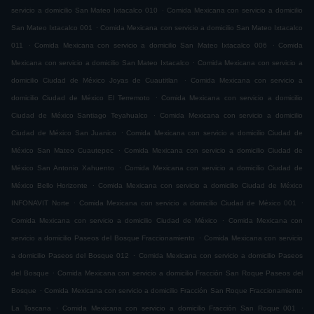
.
servicio a domicilio San Mateo Ixtacalco 010
Comida Mexicana con servicio a domicilio
.
San Mateo Ixtacalco 001
Comida Mexicana con servicio a domicilio San Mateo Ixtacalco
.
.
011
Comida Mexicana con servicio a domicilio San Mateo Ixtacalco 006
Comida
.
Mexicana con servicio a domicilio San Mateo Ixtacalco
Comida Mexicana con servicio a
.
domicilio Ciudad de México Joyas de Cuautitlan
Comida Mexicana con servicio a
.
domicilio Ciudad de México El Terremoto
Comida Mexicana con servicio a domicilio
.
Ciudad de México Santiago Teyahualco
Comida Mexicana con servicio a domicilio
.
Ciudad de México San Juanico
Comida Mexicana con servicio a domicilio Ciudad de
.
México San Mateo Cuautepec
Comida Mexicana con servicio a domicilio Ciudad de
.
México San Antonio Xahuento
Comida Mexicana con servicio a domicilio Ciudad de
.
México Bello Horizonte
Comida Mexicana con servicio a domicilio Ciudad de México
.
.
INFONAVIT Norte
Comida Mexicana con servicio a domicilio Ciudad de México 001
.
Comida Mexicana con servicio a domicilio Ciudad de México
Comida Mexicana con
.
servicio a domicilio Paseos del Bosque Fraccionamiento
Comida Mexicana con servicio
.
a domicilio Paseos del Bosque 012
Comida Mexicana con servicio a domicilio Paseos
.
del Bosque
Comida Mexicana con servicio a domicilio Fracción San Roque Paseos del
.
Bosque
Comida Mexicana con servicio a domicilio Fracción San Roque Fraccionamiento
.
.
La Toscana
Comida Mexicana con servicio a domicilio Fracción San Roque 001