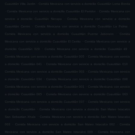
.
Cuautitlán Villa Jardin
Comida Mexicana con servicio a domicilio Cuautitlán Loma Bonita
.
.
Comida Mexicana con servicio a domicilio Cuautitlán El Partidor
Comida Mexicana con
.
servicio a domicilio Cuautitlán Necapa
Comida Mexicana con servicio a domicilio
.
.
Cuautitlán Centro
Comida Mexicana con servicio a domicilio Cuautitlán La Palma
.
Comida Mexicana con servicio a domicilio Cuautitlán Puente Jabonero
Comida
.
Mexicana con servicio a domicilio Cuautitlán El Cerrito
Comida Mexicana con servicio a
.
.
domicilio Cuautitlán 029
Comida Mexicana con servicio a domicilio Cuautitlán 49
.
Comida Mexicana con servicio a domicilio Cuautitlán 005
Comida Mexicana con servicio
.
.
a domicilio Cuautitlán 041
Comida Mexicana con servicio a domicilio Cuautitlán 010
.
Comida Mexicana con servicio a domicilio Cuautitlán 003
Comida Mexicana con servicio
.
.
a domicilio Cuautitlán 034
Comida Mexicana con servicio a domicilio Cuautitlán 008
.
Comida Mexicana con servicio a domicilio Cuautitlán 001
Comida Mexicana con servicio
.
.
a domicilio Cuautitlán 065
Comida Mexicana con servicio a domicilio Cuautitlán 063
.
Comida Mexicana con servicio a domicilio Cuautitlán 037
Comida Mexicana con servicio
.
a domicilio Cuautitlán
Comida Mexicana con servicio a domicilio San Mateo Ixtacalco
.
San Sebastian Xhala
Comida Mexicana con servicio a domicilio San Mateo Ixtacalco
.
.
003
Comida Mexicana con servicio a domicilio San Mateo Ixtacalco 002
Comida
.
Mexicana con servicio a domicilio San Mateo Ixtacalco 009
Comida Mexicana con