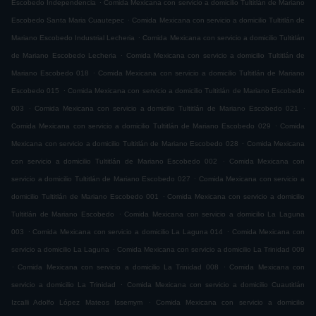
.
Escobedo Independencia
Comida Mexicana con servicio a domicilio Tultitlán de Mariano
.
Escobedo Santa Maria Cuautepec
Comida Mexicana con servicio a domicilio Tultitlán de
.
Mariano Escobedo Industrial Lecheria
Comida Mexicana con servicio a domicilio Tultitlán
.
de Mariano Escobedo Lecheria
Comida Mexicana con servicio a domicilio Tultitlán de
.
Mariano Escobedo 018
Comida Mexicana con servicio a domicilio Tultitlán de Mariano
.
Escobedo 015
Comida Mexicana con servicio a domicilio Tultitlán de Mariano Escobedo
.
.
003
Comida Mexicana con servicio a domicilio Tultitlán de Mariano Escobedo 021
.
Comida Mexicana con servicio a domicilio Tultitlán de Mariano Escobedo 029
Comida
.
Mexicana con servicio a domicilio Tultitlán de Mariano Escobedo 028
Comida Mexicana
.
con servicio a domicilio Tultitlán de Mariano Escobedo 002
Comida Mexicana con
.
servicio a domicilio Tultitlán de Mariano Escobedo 027
Comida Mexicana con servicio a
.
domicilio Tultitlán de Mariano Escobedo 001
Comida Mexicana con servicio a domicilio
.
Tultitlán de Mariano Escobedo
Comida Mexicana con servicio a domicilio La Laguna
.
.
003
Comida Mexicana con servicio a domicilio La Laguna 014
Comida Mexicana con
.
servicio a domicilio La Laguna
Comida Mexicana con servicio a domicilio La Trinidad 009
.
.
Comida Mexicana con servicio a domicilio La Trinidad 008
Comida Mexicana con
.
servicio a domicilio La Trinidad
Comida Mexicana con servicio a domicilio Cuautitlán
.
Izcalli Adolfo López Mateos Issemym
Comida Mexicana con servicio a domicilio