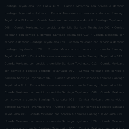
.
Santiago Teyahualco San Pablo CTM
Comida Mexicana con servicio a domicilio
.
Santiago Teyahualco Asturias
Comida Mexicana con servicio a domicilio Santiago
.
Teyahualco El Laurel
Comida Mexicana con servicio a domicilio Santiago Teyahualco
.
.
008
Comida Mexicana con servicio a domicilio Santiago Teyahualco 002
Comida
.
Mexicana con servicio a domicilio Santiago Teyahualco 010
Comida Mexicana con
.
servicio a domicilio Santiago Teyahualco 066
Comida Mexicana con servicio a domicilio
.
Santiago Teyahualco 028
Comida Mexicana con servicio a domicilio Santiago
.
.
Teyahualco 015
Comida Mexicana con servicio a domicilio Santiago Teyahualco 025
.
Comida Mexicana con servicio a domicilio Santiago Teyahualco 012
Comida Mexicana
.
con servicio a domicilio Santiago Teyahualco 069
Comida Mexicana con servicio a
.
domicilio Santiago Teyahualco 063
Comida Mexicana con servicio a domicilio Santiago
.
.
Teyahualco 001
Comida Mexicana con servicio a domicilio Santiago Teyahualco 016
.
Comida Mexicana con servicio a domicilio Santiago Teyahualco 068
Comida Mexicana
.
con servicio a domicilio Santiago Teyahualco 021
Comida Mexicana con servicio a
.
domicilio Santiago Teyahualco 045
Comida Mexicana con servicio a domicilio Santiago
.
.
Teyahualco 011
Comida Mexicana con servicio a domicilio Santiago Teyahualco 070
.
Comida Mexicana con servicio a domicilio Santiago Teyahualco 026
Comida Mexicana
.
con servicio a domicilio Santiago Teyahualco 050
Comida Mexicana con servicio a