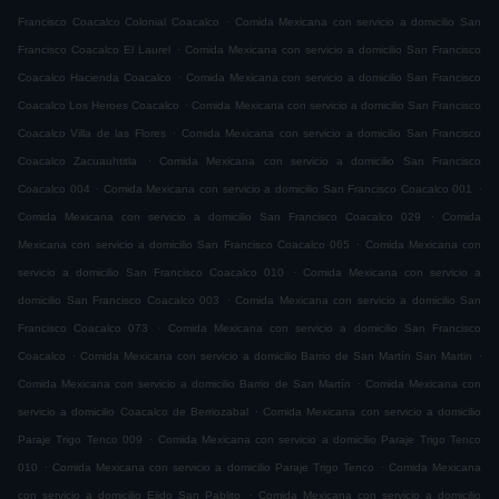
.
Francisco Coacalco Colonial Coacalco
Comida Mexicana con servicio a domicilio San
.
Francisco Coacalco El Laurel
Comida Mexicana con servicio a domicilio San Francisco
.
Coacalco Hacienda Coacalco
Comida Mexicana con servicio a domicilio San Francisco
.
Coacalco Los Heroes Coacalco
Comida Mexicana con servicio a domicilio San Francisco
.
Coacalco Villa de las Flores
Comida Mexicana con servicio a domicilio San Francisco
.
Coacalco Zacuauhtitla
Comida Mexicana con servicio a domicilio San Francisco
.
.
Coacalco 004
Comida Mexicana con servicio a domicilio San Francisco Coacalco 001
.
Comida Mexicana con servicio a domicilio San Francisco Coacalco 029
Comida
.
Mexicana con servicio a domicilio San Francisco Coacalco 065
Comida Mexicana con
.
servicio a domicilio San Francisco Coacalco 010
Comida Mexicana con servicio a
.
domicilio San Francisco Coacalco 003
Comida Mexicana con servicio a domicilio San
.
Francisco Coacalco 073
Comida Mexicana con servicio a domicilio San Francisco
.
.
Coacalco
Comida Mexicana con servicio a domicilio Barrio de San Martín San Martin
.
Comida Mexicana con servicio a domicilio Barrio de San Martín
Comida Mexicana con
.
servicio a domicilio Coacalco de Berriozabal
Comida Mexicana con servicio a domicilio
.
Paraje Trigo Tenco 009
Comida Mexicana con servicio a domicilio Paraje Trigo Tenco
.
.
010
Comida Mexicana con servicio a domicilio Paraje Trigo Tenco
Comida Mexicana
.
con servicio a domicilio Ejido San Pablito
Comida Mexicana con servicio a domicilio