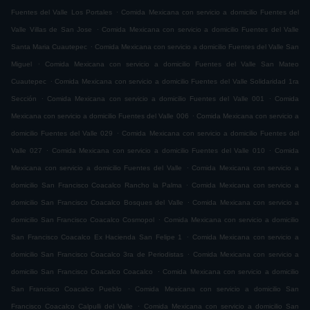
.
Fuentes del Valle Los Portales
Comida Mexicana con servicio a domicilio Fuentes del
.
Valle Villas de San Jose
Comida Mexicana con servicio a domicilio Fuentes del Valle
.
Santa Maria Cuautepec
Comida Mexicana con servicio a domicilio Fuentes del Valle San
.
Miguel
Comida Mexicana con servicio a domicilio Fuentes del Valle San Mateo
.
Cuautepec
Comida Mexicana con servicio a domicilio Fuentes del Valle Solidaridad 1ra
.
.
Sección
Comida Mexicana con servicio a domicilio Fuentes del Valle 001
Comida
.
Mexicana con servicio a domicilio Fuentes del Valle 006
Comida Mexicana con servicio a
.
domicilio Fuentes del Valle 029
Comida Mexicana con servicio a domicilio Fuentes del
.
.
Valle 027
Comida Mexicana con servicio a domicilio Fuentes del Valle 010
Comida
.
Mexicana con servicio a domicilio Fuentes del Valle
Comida Mexicana con servicio a
.
domicilio San Francisco Coacalco Rancho la Palma
Comida Mexicana con servicio a
.
domicilio San Francisco Coacalco Bosques del Valle
Comida Mexicana con servicio a
.
domicilio San Francisco Coacalco Cosmopol
Comida Mexicana con servicio a domicilio
.
San Francisco Coacalco Ex Hacienda San Felipe 1
Comida Mexicana con servicio a
.
domicilio San Francisco Coacalco 3ra de Periodistas
Comida Mexicana con servicio a
.
domicilio San Francisco Coacalco Coacalco
Comida Mexicana con servicio a domicilio
.
San Francisco Coacalco Pueblo
Comida Mexicana con servicio a domicilio San
.
Francisco Coacalco Calpulli del Valle
Comida Mexicana con servicio a domicilio San