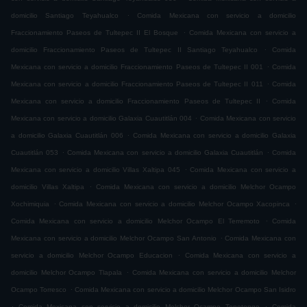
.
domicilio Santiago Teyahualco
Comida Mexicana con servicio a domicilio
.
Fraccionamiento Paseos de Tultepec II El Bosque
Comida Mexicana con servicio a
.
domicilio Fraccionamiento Paseos de Tultepec II Santiago Teyahualco
Comida
.
Mexicana con servicio a domicilio Fraccionamiento Paseos de Tultepec II 001
Comida
.
Mexicana con servicio a domicilio Fraccionamiento Paseos de Tultepec II 011
Comida
.
Mexicana con servicio a domicilio Fraccionamiento Paseos de Tultepec II
Comida
.
Mexicana con servicio a domicilio Galaxia Cuautitlán 004
Comida Mexicana con servicio
.
a domicilio Galaxia Cuautitlán 006
Comida Mexicana con servicio a domicilio Galaxia
.
.
Cuautitlán 053
Comida Mexicana con servicio a domicilio Galaxia Cuautitlán
Comida
.
Mexicana con servicio a domicilio Villas Xaltipa 045
Comida Mexicana con servicio a
.
domicilio Villas Xaltipa
Comida Mexicana con servicio a domicilio Melchor Ocampo
.
.
Xochimiquia
Comida Mexicana con servicio a domicilio Melchor Ocampo Xacopinca
.
Comida Mexicana con servicio a domicilio Melchor Ocampo El Terremoto
Comida
.
Mexicana con servicio a domicilio Melchor Ocampo San Antonio
Comida Mexicana con
.
servicio a domicilio Melchor Ocampo Educacion
Comida Mexicana con servicio a
.
domicilio Melchor Ocampo Tlapala
Comida Mexicana con servicio a domicilio Melchor
.
Ocampo Torresco
Comida Mexicana con servicio a domicilio Melchor Ocampo San Isidro
.
.
Comida Mexicana con servicio a domicilio Melchor Ocampo Tepetongo
Comida