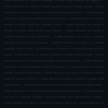
Comida Mexicana con servicio a domicilio Cuautitlán Izcalli Cofradía San Miguel ÌII
.
Comida Mexicana con servicio a domicilio Cuautitlán Izcalli San Mateo Ixtacalco
Comida
.
Mexicana con servicio a domicilio Cuautitlán Izcalli Bosques de Xhala
Comida Mexicana
.
con servicio a domicilio Cuautitlán Izcalli Ejido el Socoro
Comida Mexicana con servicio a
.
domicilio Cuautitlán Izcalli San Sebastian Xhala
Comida Mexicana con servicio a
.
domicilio Cuautitlán Izcalli Joaquin Lopez Negrete
Comida Mexicana con servicio a
.
domicilio Cuautitlán Izcalli Loma Bonita
Comida Mexicana con servicio a domicilio
.
Cuautitlán Izcalli Industrial Cuamatla
Comida Mexicana con servicio a domicilio
.
Cuautitlán Izcalli El Cerrito
Comida Mexicana con servicio a domicilio Cuautitlán Izcalli La
.
.
Capilla
Comida Mexicana con servicio a domicilio Cuautitlán Izcalli El Nopalito
Comida
.
Mexicana con servicio a domicilio Cuautitlán Izcalli Industrial Xhala
Comida Mexicana
.
con servicio a domicilio Cuautitlán Izcalli Vista Hermosa
Comida Mexicana con servicio a
.
domicilio Cuautitlán Izcalli Jaltipa
Comida Mexicana con servicio a domicilio Cuautitlán
.
Izcalli San Lorenzo Rio Tenco
Comida Mexicana con servicio a domicilio Cuautitlán Izcalli
.
.
Santa Barbara
Comida Mexicana con servicio a domicilio Cuautitlán Izcalli San Isidro
.
Comida Mexicana con servicio a domicilio Cuautitlán Izcalli El Sabino
Comida Mexicana
.
con servicio a domicilio Cuautitlán Izcalli Generalísimo José María Morelos y Pavón
.
Comida Mexicana con servicio a domicilio Cuautitlán Izcalli La Luz
Comida Mexicana con