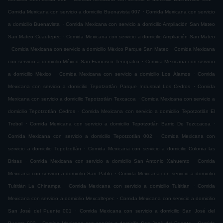
.
Comida Mexicana con servicio a domicilio Buenavista 007
Comida Mexicana con servicio
.
a domicilio Buenavista
Comida Mexicana con servicio a domicilio Ampliación San Mateo
.
San Mateo Cuautepec
Comida Mexicana con servicio a domicilio Ampliación San Mateo
.
.
Comida Mexicana con servicio a domicilio México Parque San Mateo
Comida Mexicana
.
con servicio a domicilio México San Francisco Tenopalco
Comida Mexicana con servicio
.
.
a domicilio México
Comida Mexicana con servicio a domicilio Los Álamos
Comida
.
Mexicana con servicio a domicilio Tepotzotlán Parque Industrial Los Cedros
Comida
.
Mexicana con servicio a domicilio Tepotzotlán Texcacoa
Comida Mexicana con servicio a
.
domicilio Tepotzotlán Cedros
Comida Mexicana con servicio a domicilio Tepotzotlán El
.
.
Trebol
Comida Mexicana con servicio a domicilio Tepotzotlán Barrio De Tezccacoa
.
Comida Mexicana con servicio a domicilio Tepotzotlán 002
Comida Mexicana con
.
servicio a domicilio Tepotzotlán
Comida Mexicana con servicio a domicilio Colonia las
.
.
Brisas
Comida Mexicana con servicio a domicilio San Antonio Xahuento
Comida
.
Mexicana con servicio a domicilio San Pablo
Comida Mexicana con servicio a domicilio
.
.
Tultitlán La Chinampa
Comida Mexicana con servicio a domicilio Tultitlán
Comida
.
Mexicana con servicio a domicilio Mexcaltepec
Comida Mexicana con servicio a domicilio
.
San José del Puente 001
Comida Mexicana con servicio a domicilio San José del
.
.