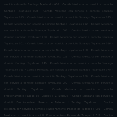
.
servicio a domicilio Santiago Teyahualco 066
Comida Mexicana con servicio a domicilio
.
Santiago Teyahualco 028
Comida Mexicana con servicio a domicilio Santiago
.
.
Teyahualco 015
Comida Mexicana con servicio a domicilio Santiago Teyahualco 025
.
Comida Mexicana con servicio a domicilio Santiago Teyahualco 012
Comida Mexicana
.
con servicio a domicilio Santiago Teyahualco 069
Comida Mexicana con servicio a
.
domicilio Santiago Teyahualco 063
Comida Mexicana con servicio a domicilio Santiago
.
.
Teyahualco 001
Comida Mexicana con servicio a domicilio Santiago Teyahualco 016
.
Comida Mexicana con servicio a domicilio Santiago Teyahualco 068
Comida Mexicana
.
con servicio a domicilio Santiago Teyahualco 021
Comida Mexicana con servicio a
.
domicilio Santiago Teyahualco 045
Comida Mexicana con servicio a domicilio Santiago
.
.
Teyahualco 011
Comida Mexicana con servicio a domicilio Santiago Teyahualco 070
.
Comida Mexicana con servicio a domicilio Santiago Teyahualco 026
Comida Mexicana
.
con servicio a domicilio Santiago Teyahualco 050
Comida Mexicana con servicio a
.
domicilio Santiago Teyahualco
Comida Mexicana con servicio a domicilio
.
Fraccionamiento Paseos de Tultepec II El Bosque
Comida Mexicana con servicio a
.
domicilio Fraccionamiento Paseos de Tultepec II Santiago Teyahualco
Comida
.
Mexicana con servicio a domicilio Fraccionamiento Paseos de Tultepec II 001
Comida
.
Mexicana con servicio a domicilio Fraccionamiento Paseos de Tultepec II 011
Comida