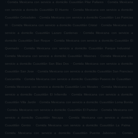
.
.
Comida Mexicana con servicio a domicilio Cuautitlán Pilar Pallares
Comida Mexicana
.
con servicio a domicilio Cuautitlán El Huerto
Comida Mexicana con servicio a domicilio
.
Cuautitlán Cebadales
Comida Mexicana con servicio a domicilio Cuautitlán Las Patricias
.
.
III
Comida Mexicana con servicio a domicilio Cuautitlán Cristal
Comida Mexicana con
.
servicio a domicilio Cuautitlán Lazaro Cardenas
Comida Mexicana con servicio a
.
domicilio Cuautitlán San Roque
Comida Mexicana con servicio a domicilio Cuautitlán El
.
.
Quemado
Comida Mexicana con servicio a domicilio Cuautitlán Parque Industrial
.
Comida Mexicana con servicio a domicilio Cuautitlán Misiones
Comida Mexicana con
.
servicio a domicilio Cuautitlán San Blas Dos
Comida Mexicana con servicio a domicilio
.
Cuautitlán San Jose
Comida Mexicana con servicio a domicilio Cuautitlán San Francisco
.
.
Cascantitla
Comida Mexicana con servicio a domicilio Cuautitlán Paseos de Cuautitlan
.
Comida Mexicana con servicio a domicilio Cuautitlán Los Morales
Comida Mexicana con
.
servicio a domicilio Cuautitlán El Infiernillo
Comida Mexicana con servicio a domicilio
.
Cuautitlán Villa Jardin
Comida Mexicana con servicio a domicilio Cuautitlán Loma Bonita
.
.
Comida Mexicana con servicio a domicilio Cuautitlán El Partidor
Comida Mexicana con
.
servicio a domicilio Cuautitlán Necapa
Comida Mexicana con servicio a domicilio
.
.
Cuautitlán Centro
Comida Mexicana con servicio a domicilio Cuautitlán La Palma
.
Comida Mexicana con servicio a domicilio Cuautitlán Puente Jabonero
Comida