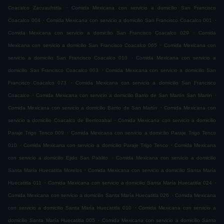
.
Coacalco Zacuauhtitla
Comida Mexicana con servicio a domicilio San Francisco
.
.
Coacalco 004
Comida Mexicana con servicio a domicilio San Francisco Coacalco 001
.
Comida Mexicana con servicio a domicilio San Francisco Coacalco 029
Comida
.
Mexicana con servicio a domicilio San Francisco Coacalco 065
Comida Mexicana con
.
servicio a domicilio San Francisco Coacalco 010
Comida Mexicana con servicio a
.
domicilio San Francisco Coacalco 003
Comida Mexicana con servicio a domicilio San
.
Francisco Coacalco 073
Comida Mexicana con servicio a domicilio San Francisco
.
.
Coacalco
Comida Mexicana con servicio a domicilio Barrio de San Martín San Martin
.
Comida Mexicana con servicio a domicilio Barrio de San Martín
Comida Mexicana con
.
servicio a domicilio Coacalco de Berriozabal
Comida Mexicana con servicio a domicilio
.
Paraje Trigo Tenco 009
Comida Mexicana con servicio a domicilio Paraje Trigo Tenco
.
.
010
Comida Mexicana con servicio a domicilio Paraje Trigo Tenco
Comida Mexicana
.
con servicio a domicilio Ejido San Pablito
Comida Mexicana con servicio a domicilio
.
Santa María Huecatitla Morelos
Comida Mexicana con servicio a domicilio Santa María
.
.
Huecatitla 011
Comida Mexicana con servicio a domicilio Santa María Huecatitla 024
.
Comida Mexicana con servicio a domicilio Santa María Huecatitla 026
Comida Mexicana
.
con servicio a domicilio Santa María Huecatitla 010
Comida Mexicana con servicio a
.
domicilio Santa María Huecatitla 005
Comida Mexicana con servicio a domicilio Santa