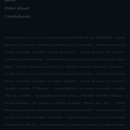
Menú
Order ahead
Contáctanos
.
Comida Mexicana con servicio a domicilio Cuautitlán REAL DE San FERNANDO
Comida
.
Mexicana con servicio a domicilio Cuautitlán Joyas de Cuautitlan
Comida Mexicana con
.
servicio a domicilio Cuautitlán Paseos del Bosque
Comida Mexicana con servicio a
.
domicilio Cuautitlán Alborada
Comida Mexicana con servicio a domicilio Cuautitlán Santa
.
.
Elena
Comida Mexicana con servicio a domicilio Cuautitlán Hacienda Cuautitlan
.
Comida Mexicana con servicio a domicilio Cuautitlán El Tejocote
Comida Mexicana con
.
servicio a domicilio Cuautitlán San Mateo Ixtacalco
Comida Mexicana con servicio a
.
domicilio Cuautitlán El Terremoto
Comida Mexicana con servicio a domicilio Cuautitlán
.
.
Villas de Cuautitlan
Comida Mexicana con servicio a domicilio Cuautitlán Tlaltepan
.
Comida Mexicana con servicio a domicilio Cuautitlán Rancho San Blas
Comida
.
Mexicana con servicio a domicilio Cuautitlán Hacienda del Jardín
Comida Mexicana con
.
servicio a domicilio Cuautitlán San Pablo
Comida Mexicana con servicio a domicilio
.
Cuautitlán San Blas Uno
Comida Mexicana con servicio a domicilio Cuautitlán El Paraiso