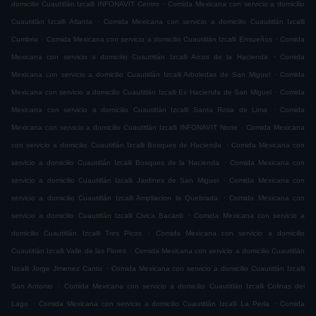
.
domicilio Cuautitlán Izcalli INFONAVIT Centro
Comida Mexicana con servicio a domicilio
.
Cuautitlán Izcalli Atlanta
Comida Mexicana con servicio a domicilio Cuautitlán Izcalli
.
.
Cumbria
Comida Mexicana con servicio a domicilio Cuautitlán Izcalli Ensueños
Comida
.
Mexicana con servicio a domicilio Cuautitlán Izcalli Arcos de la Hacienda
Comida
.
Mexicana con servicio a domicilio Cuautitlán Izcalli Arboledas de San Miguel
Comida
.
Mexicana con servicio a domicilio Cuautitlán Izcalli Ex Hacienda de San Miguel
Comida
.
Mexicana con servicio a domicilio Cuautitlán Izcalli Santa Rosa de Lima
Comida
.
Mexicana con servicio a domicilio Cuautitlán Izcalli INFONAVIT Norte
Comida Mexicana
.
con servicio a domicilio Cuautitlán Izcalli Bosques de Hacienda
Comida Mexicana con
.
servicio a domicilio Cuautitlán Izcalli Bosques de la Hacienda
Comida Mexicana con
.
servicio a domicilio Cuautitlán Izcalli Jardines de San Miguel
Comida Mexicana con
.
servicio a domicilio Cuautitlán Izcalli Ampliacion la Quebrada
Comida Mexicana con
.
servicio a domicilio Cuautitlán Izcalli Civica Bacardi
Comida Mexicana con servicio a
.
domicilio Cuautitlán Izcalli Tres Picos
Comida Mexicana con servicio a domicilio
.
Cuautitlán Izcalli Valle de las Flores
Comida Mexicana con servicio a domicilio Cuautitlán
.
Izcalli Jorge Jimenez Cantu
Comida Mexicana con servicio a domicilio Cuautitlán Izcalli
.
San Antonio
Comida Mexicana con servicio a domicilio Cuautitlán Izcalli Colinas del
.
.
Lago
Comida Mexicana con servicio a domicilio Cuautitlán Izcalli La Perla
Comida