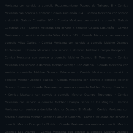
.
Mexicana con servicio a domicilio Fraccionamiento Paseos de Tultepec II
Comida
.
Mexicana con servicio a domicilio Galaxia Cuautitlán 004
Comida Mexicana con servicio
.
a domicilio Galaxia Cuautitlán 006
Comida Mexicana con servicio a domicilio Galaxia
.
.
Cuautitlán 053
Comida Mexicana con servicio a domicilio Galaxia Cuautitlán
Comida
.
Mexicana con servicio a domicilio Villas Xaltipa 045
Comida Mexicana con servicio a
.
domicilio Villas Xaltipa
Comida Mexicana con servicio a domicilio Melchor Ocampo
.
.
Xochimiquia
Comida Mexicana con servicio a domicilio Melchor Ocampo Xacopinca
.
Comida Mexicana con servicio a domicilio Melchor Ocampo El Terremoto
Comida
.
Mexicana con servicio a domicilio Melchor Ocampo San Antonio
Comida Mexicana con
.
servicio a domicilio Melchor Ocampo Educacion
Comida Mexicana con servicio a
.
domicilio Melchor Ocampo Tlapala
Comida Mexicana con servicio a domicilio Melchor
.
Ocampo Torresco
Comida Mexicana con servicio a domicilio Melchor Ocampo San Isidro
.
.
Comida Mexicana con servicio a domicilio Melchor Ocampo Tepetongo
Comida
.
Mexicana con servicio a domicilio Melchor Ocampo Señor de los Milagros
Comida
.
Mexicana con servicio a domicilio Melchor Ocampo El Mirador
Comida Mexicana con
.
servicio a domicilio Melchor Ocampo Paraje la Carranza
Comida Mexicana con servicio a
.
domicilio Melchor Ocampo La Florida
Comida Mexicana con servicio a domicilio Melchor
.
Ocampo Los Álamos
Comida Mexicana con servicio a domicilio Melchor Ocampo