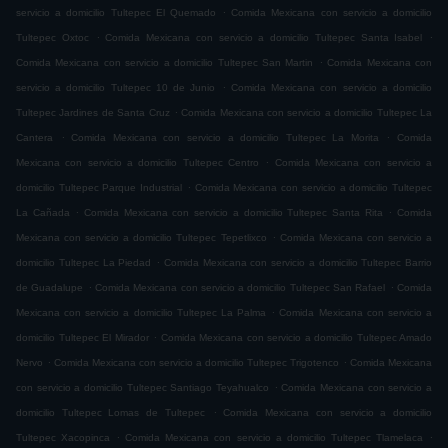
.
servicio a domicilio Tultepec El Quemado
Comida Mexicana con servicio a domicilio
.
.
Tultepec Oxtoc
Comida Mexicana con servicio a domicilio Tultepec Santa Isabel
.
Comida Mexicana con servicio a domicilio Tultepec San Martin
Comida Mexicana con
.
servicio a domicilio Tultepec 10 de Junio
Comida Mexicana con servicio a domicilio
.
Tultepec Jardines de Santa Cruz
Comida Mexicana con servicio a domicilio Tultepec La
.
.
Cantera
Comida Mexicana con servicio a domicilio Tultepec La Morita
Comida
.
Mexicana con servicio a domicilio Tultepec Centro
Comida Mexicana con servicio a
.
domicilio Tultepec Parque Industrial
Comida Mexicana con servicio a domicilio Tultepec
.
.
La Cañada
Comida Mexicana con servicio a domicilio Tultepec Santa Rita
Comida
.
Mexicana con servicio a domicilio Tultepec Tepetlixco
Comida Mexicana con servicio a
.
domicilio Tultepec La Piedad
Comida Mexicana con servicio a domicilio Tultepec Barrio
.
.
de Guadalupe
Comida Mexicana con servicio a domicilio Tultepec San Rafael
Comida
.
Mexicana con servicio a domicilio Tultepec La Palma
Comida Mexicana con servicio a
.
domicilio Tultepec El Mirador
Comida Mexicana con servicio a domicilio Tultepec Amado
.
.
Nervo
Comida Mexicana con servicio a domicilio Tultepec Trigotenco
Comida Mexicana
.
con servicio a domicilio Tultepec Santiago Teyahualco
Comida Mexicana con servicio a
.
domicilio Tultepec Lomas de Tultepec
Comida Mexicana con servicio a domicilio
.
.
Tultepec Xacopinca
Comida Mexicana con servicio a domicilio Tultepec Tlamelaca