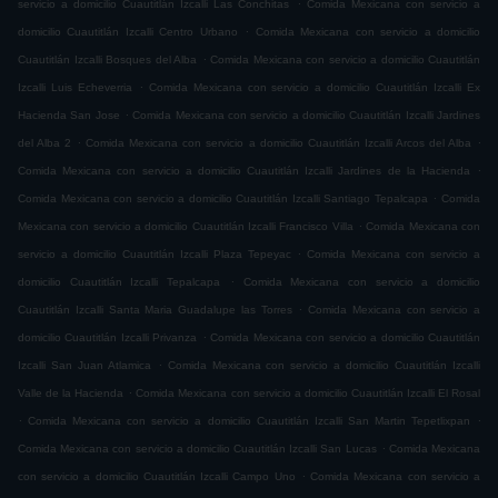
.
servicio a domicilio Cuautitlán Izcalli Las Conchitas
Comida Mexicana con servicio a
.
domicilio Cuautitlán Izcalli Centro Urbano
Comida Mexicana con servicio a domicilio
.
Cuautitlán Izcalli Bosques del Alba
Comida Mexicana con servicio a domicilio Cuautitlán
.
Izcalli Luis Echeverria
Comida Mexicana con servicio a domicilio Cuautitlán Izcalli Ex
.
Hacienda San Jose
Comida Mexicana con servicio a domicilio Cuautitlán Izcalli Jardines
.
.
del Alba 2
Comida Mexicana con servicio a domicilio Cuautitlán Izcalli Arcos del Alba
.
Comida Mexicana con servicio a domicilio Cuautitlán Izcalli Jardines de la Hacienda
.
Comida Mexicana con servicio a domicilio Cuautitlán Izcalli Santiago Tepalcapa
Comida
.
Mexicana con servicio a domicilio Cuautitlán Izcalli Francisco Villa
Comida Mexicana con
.
servicio a domicilio Cuautitlán Izcalli Plaza Tepeyac
Comida Mexicana con servicio a
.
domicilio Cuautitlán Izcalli Tepalcapa
Comida Mexicana con servicio a domicilio
.
Cuautitlán Izcalli Santa Maria Guadalupe las Torres
Comida Mexicana con servicio a
.
domicilio Cuautitlán Izcalli Privanza
Comida Mexicana con servicio a domicilio Cuautitlán
.
Izcalli San Juan Atlamica
Comida Mexicana con servicio a domicilio Cuautitlán Izcalli
.
Valle de la Hacienda
Comida Mexicana con servicio a domicilio Cuautitlán Izcalli El Rosal
.
.
Comida Mexicana con servicio a domicilio Cuautitlán Izcalli San Martin Tepetlixpan
.
Comida Mexicana con servicio a domicilio Cuautitlán Izcalli San Lucas
Comida Mexicana
.
con servicio a domicilio Cuautitlán Izcalli Campo Uno
Comida Mexicana con servicio a