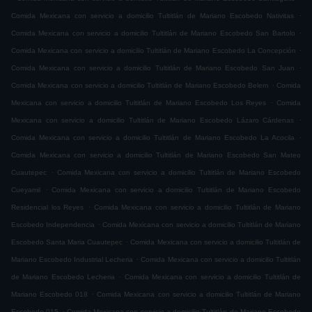
.
Comida Mexicana con servicio a domicilio Tultitlán de Mariano Escobedo Nativitas
.
Comida Mexicana con servicio a domicilio Tultitlán de Mariano Escobedo San Bartolo
.
Comida Mexicana con servicio a domicilio Tultitlán de Mariano Escobedo La Concepción
.
Comida Mexicana con servicio a domicilio Tultitlán de Mariano Escobedo San Juan
.
Comida Mexicana con servicio a domicilio Tultitlán de Mariano Escobedo Belem
Comida
.
Mexicana con servicio a domicilio Tultitlán de Mariano Escobedo Los Reyes
Comida
.
Mexicana con servicio a domicilio Tultitlán de Mariano Escobedo Lázaro Cárdenas
.
Comida Mexicana con servicio a domicilio Tultitlán de Mariano Escobedo La Acocila
Comida Mexicana con servicio a domicilio Tultitlán de Mariano Escobedo San Mateo
.
Cuautepec
Comida Mexicana con servicio a domicilio Tultitlán de Mariano Escobedo
.
Cueyamil
Comida Mexicana con servicio a domicilio Tultitlán de Mariano Escobedo
.
Residencial los Reyes
Comida Mexicana con servicio a domicilio Tultitlán de Mariano
.
Escobedo Independencia
Comida Mexicana con servicio a domicilio Tultitlán de Mariano
.
Escobedo Santa Maria Cuautepec
Comida Mexicana con servicio a domicilio Tultitlán de
.
Mariano Escobedo Industrial Lecheria
Comida Mexicana con servicio a domicilio Tultitlán
.
de Mariano Escobedo Lecheria
Comida Mexicana con servicio a domicilio Tultitlán de
.
Mariano Escobedo 018
Comida Mexicana con servicio a domicilio Tultitlán de Mariano
.
Escobedo 015
Comida Mexicana con servicio a domicilio Tultitlán de Mariano Escobedo