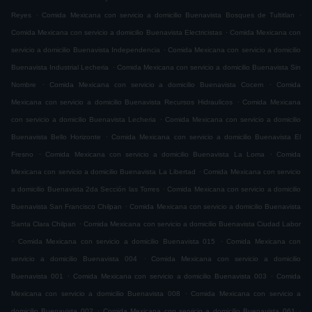
.
.
Reyes
Comida Mexicana con servicio a domicilio Buenavista Bosques de Tultitlan
.
Comida Mexicana con servicio a domicilio Buenavista Electricistas
Comida Mexicana con
.
servicio a domicilio Buenavista Independencia
Comida Mexicana con servicio a domicilio
.
Buenavista Industrial Lecheria
Comida Mexicana con servicio a domicilio Buenavista Sin
.
.
Nombre
Comida Mexicana con servicio a domicilio Buenavista Cocem
Comida
.
Mexicana con servicio a domicilio Buenavista Recursos Hidraulicos
Comida Mexicana
.
con servicio a domicilio Buenavista Lecheria
Comida Mexicana con servicio a domicilio
.
Buenavista Bello Horizonte
Comida Mexicana con servicio a domicilio Buenavista El
.
.
Fresno
Comida Mexicana con servicio a domicilio Buenavista La Loma
Comida
.
Mexicana con servicio a domicilio Buenavista La Libertad
Comida Mexicana con servicio
.
a domicilio Buenavista 2da Sección las Torres
Comida Mexicana con servicio a domicilio
.
Buenavista San Francisco Chilpan
Comida Mexicana con servicio a domicilio Buenavista
.
Santa Clara Chilpan
Comida Mexicana con servicio a domicilio Buenavista Ciudad Labor
.
.
Comida Mexicana con servicio a domicilio Buenavista 015
Comida Mexicana con
.
servicio a domicilio Buenavista 004
Comida Mexicana con servicio a domicilio
.
.
Buenavista 001
Comida Mexicana con servicio a domicilio Buenavista 003
Comida
.
Mexicana con servicio a domicilio Buenavista 008
Comida Mexicana con servicio a
.
.
domicilio Buenavista 002
Comida Mexicana con servicio a domicilio Buenavista 061