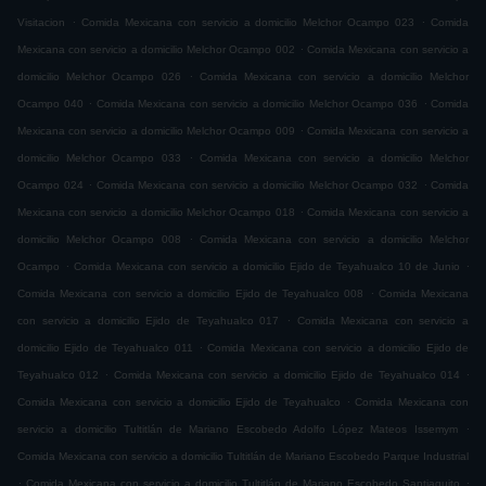
.
.
Visitacion
Comida Mexicana con servicio a domicilio Melchor Ocampo 023
Comida
.
Mexicana con servicio a domicilio Melchor Ocampo 002
Comida Mexicana con servicio a
.
domicilio Melchor Ocampo 026
Comida Mexicana con servicio a domicilio Melchor
.
.
Ocampo 040
Comida Mexicana con servicio a domicilio Melchor Ocampo 036
Comida
.
Mexicana con servicio a domicilio Melchor Ocampo 009
Comida Mexicana con servicio a
.
domicilio Melchor Ocampo 033
Comida Mexicana con servicio a domicilio Melchor
.
.
Ocampo 024
Comida Mexicana con servicio a domicilio Melchor Ocampo 032
Comida
.
Mexicana con servicio a domicilio Melchor Ocampo 018
Comida Mexicana con servicio a
.
domicilio Melchor Ocampo 008
Comida Mexicana con servicio a domicilio Melchor
.
.
Ocampo
Comida Mexicana con servicio a domicilio Ejido de Teyahualco 10 de Junio
.
Comida Mexicana con servicio a domicilio Ejido de Teyahualco 008
Comida Mexicana
.
con servicio a domicilio Ejido de Teyahualco 017
Comida Mexicana con servicio a
.
domicilio Ejido de Teyahualco 011
Comida Mexicana con servicio a domicilio Ejido de
.
.
Teyahualco 012
Comida Mexicana con servicio a domicilio Ejido de Teyahualco 014
.
Comida Mexicana con servicio a domicilio Ejido de Teyahualco
Comida Mexicana con
.
servicio a domicilio Tultitlán de Mariano Escobedo Adolfo López Mateos Issemym
Comida Mexicana con servicio a domicilio Tultitlán de Mariano Escobedo Parque Industrial
.
.
Comida Mexicana con servicio a domicilio Tultitlán de Mariano Escobedo Santiaguito