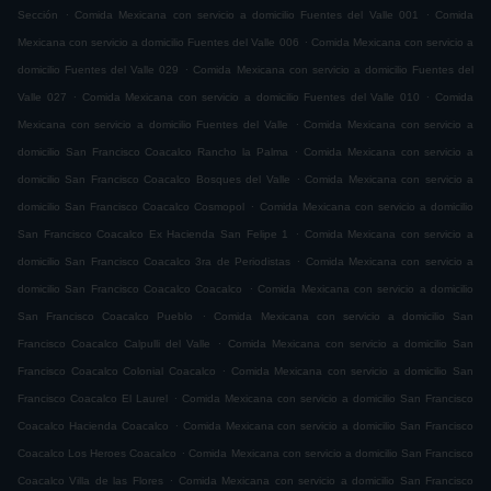
.
.
Sección
Comida Mexicana con servicio a domicilio Fuentes del Valle 001
Comida
.
Mexicana con servicio a domicilio Fuentes del Valle 006
Comida Mexicana con servicio a
.
domicilio Fuentes del Valle 029
Comida Mexicana con servicio a domicilio Fuentes del
.
.
Valle 027
Comida Mexicana con servicio a domicilio Fuentes del Valle 010
Comida
.
Mexicana con servicio a domicilio Fuentes del Valle
Comida Mexicana con servicio a
.
domicilio San Francisco Coacalco Rancho la Palma
Comida Mexicana con servicio a
.
domicilio San Francisco Coacalco Bosques del Valle
Comida Mexicana con servicio a
.
domicilio San Francisco Coacalco Cosmopol
Comida Mexicana con servicio a domicilio
.
San Francisco Coacalco Ex Hacienda San Felipe 1
Comida Mexicana con servicio a
.
domicilio San Francisco Coacalco 3ra de Periodistas
Comida Mexicana con servicio a
.
domicilio San Francisco Coacalco Coacalco
Comida Mexicana con servicio a domicilio
.
San Francisco Coacalco Pueblo
Comida Mexicana con servicio a domicilio San
.
Francisco Coacalco Calpulli del Valle
Comida Mexicana con servicio a domicilio San
.
Francisco Coacalco Colonial Coacalco
Comida Mexicana con servicio a domicilio San
.
Francisco Coacalco El Laurel
Comida Mexicana con servicio a domicilio San Francisco
.
Coacalco Hacienda Coacalco
Comida Mexicana con servicio a domicilio San Francisco
.
Coacalco Los Heroes Coacalco
Comida Mexicana con servicio a domicilio San Francisco
.
Coacalco Villa de las Flores
Comida Mexicana con servicio a domicilio San Francisco