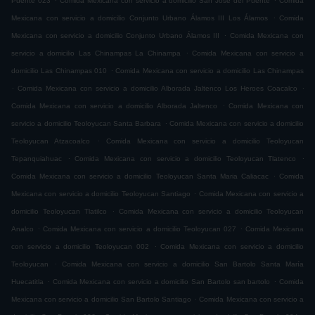
Puente 023
Comida Mexicana con servicio a domicilio San José del Puente
Comida
.
Mexicana con servicio a domicilio Conjunto Urbano Álamos III Los Álamos
Comida
.
Mexicana con servicio a domicilio Conjunto Urbano Álamos III
Comida Mexicana con
.
servicio a domicilio Las Chinampas La Chinampa
Comida Mexicana con servicio a
.
domicilio Las Chinampas 010
Comida Mexicana con servicio a domicilio Las Chinampas
.
.
Comida Mexicana con servicio a domicilio Alborada Jaltenco Los Heroes Coacalco
.
Comida Mexicana con servicio a domicilio Alborada Jaltenco
Comida Mexicana con
.
servicio a domicilio Teoloyucan Santa Barbara
Comida Mexicana con servicio a domicilio
.
Teoloyucan Atzacoalco
Comida Mexicana con servicio a domicilio Teoloyucan
.
.
Tepanquiahuac
Comida Mexicana con servicio a domicilio Teoloyucan Tlatenco
.
Comida Mexicana con servicio a domicilio Teoloyucan Santa Maria Caliacac
Comida
.
Mexicana con servicio a domicilio Teoloyucan Santiago
Comida Mexicana con servicio a
.
domicilio Teoloyucan Tlatilco
Comida Mexicana con servicio a domicilio Teoloyucan
.
.
Analco
Comida Mexicana con servicio a domicilio Teoloyucan 027
Comida Mexicana
.
con servicio a domicilio Teoloyucan 002
Comida Mexicana con servicio a domicilio
.
Teoloyucan
Comida Mexicana con servicio a domicilio San Bartolo Santa María
.
.
Huecatitla
Comida Mexicana con servicio a domicilio San Bartolo san bartolo
Comida
.
Mexicana con servicio a domicilio San Bartolo Santiago
Comida Mexicana con servicio a
.
.