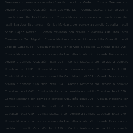
.
Mexicana con servicio a domicilio Cuautitlán Izcalli La Piedad
Comida Mexicana con
.
servicio a domicilio Cuautitlán Izcalli Las Auroritas
Comida Mexicana con servicio a
.
domicilio Cuautitlán Izcalli Bellavista
Comida Mexicana con servicio a domicilio Cuautitlán
.
Izcalli San Jose Buenavista
Comida Mexicana con servicio a domicilio Cuautitlán Izcalli
.
Adolfo Lopez Mateos
Comida Mexicana con servicio a domicilio Cuautitlán Izcalli
.
Claustros de San Miguel
Comida Mexicana con servicio a domicilio Cuautitlán Izcalli
.
.
Lago de Guadalupe
Comida Mexicana con servicio a domicilio Cuautitlán Izcalli 005
.
Comida Mexicana con servicio a domicilio Cuautitlán Izcalli 006
Comida Mexicana con
.
servicio a domicilio Cuautitlán Izcalli 004
Comida Mexicana con servicio a domicilio
.
.
Cuautitlán Izcalli 001
Comida Mexicana con servicio a domicilio Cuautitlán Izcalli 010
.
Comida Mexicana con servicio a domicilio Cuautitlán Izcalli 003
Comida Mexicana con
.
servicio a domicilio Cuautitlán Izcalli 024
Comida Mexicana con servicio a domicilio
.
.
Cuautitlán Izcalli 002
Comida Mexicana con servicio a domicilio Cuautitlán Izcalli 029
.
Comida Mexicana con servicio a domicilio Cuautitlán Izcalli 026
Comida Mexicana con
.
servicio a domicilio Cuautitlán Izcalli 054
Comida Mexicana con servicio a domicilio
.
.
Cuautitlán Izcalli 039
Comida Mexicana con servicio a domicilio Cuautitlán Izcalli 076
.
Comida Mexicana con servicio a domicilio Cuautitlán Izcalli 079
Comida Mexicana con
.
servicio a domicilio Cuautitlán Izcalli 110
Comida Mexicana con servicio a domicilio