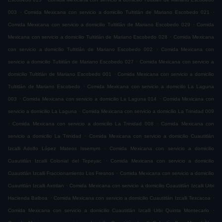
.
.
003
Comida Mexicana con servicio a domicilio Tultitlán de Mariano Escobedo 021
.
Comida Mexicana con servicio a domicilio Tultitlán de Mariano Escobedo 029
Comida
.
Mexicana con servicio a domicilio Tultitlán de Mariano Escobedo 028
Comida Mexicana
.
con servicio a domicilio Tultitlán de Mariano Escobedo 002
Comida Mexicana con
.
servicio a domicilio Tultitlán de Mariano Escobedo 027
Comida Mexicana con servicio a
.
domicilio Tultitlán de Mariano Escobedo 001
Comida Mexicana con servicio a domicilio
.
Tultitlán de Mariano Escobedo
Comida Mexicana con servicio a domicilio La Laguna
.
.
003
Comida Mexicana con servicio a domicilio La Laguna 014
Comida Mexicana con
.
servicio a domicilio La Laguna
Comida Mexicana con servicio a domicilio La Trinidad 009
.
.
Comida Mexicana con servicio a domicilio La Trinidad 008
Comida Mexicana con
.
servicio a domicilio La Trinidad
Comida Mexicana con servicio a domicilio Cuautitlán
.
Izcalli Adolfo López Mateos Issemym
Comida Mexicana con servicio a domicilio
.
Cuautitlán Izcalli Colonial del Tepeyac
Comida Mexicana con servicio a domicilio
.
Cuautitlán Izcalli Fraccionamiento Los Fresnos
Comida Mexicana con servicio a domicilio
.
Cuautitlán Izcalli Axotlan
Comida Mexicana con servicio a domicilio Cuautitlán Izcalli Urbi
.
.
Hacienda Balboa
Comida Mexicana con servicio a domicilio Cuautitlán Izcalli Texcacoa
.
Comida Mexicana con servicio a domicilio Cuautitlán Izcalli Urbi Quinta Montecarlo
.