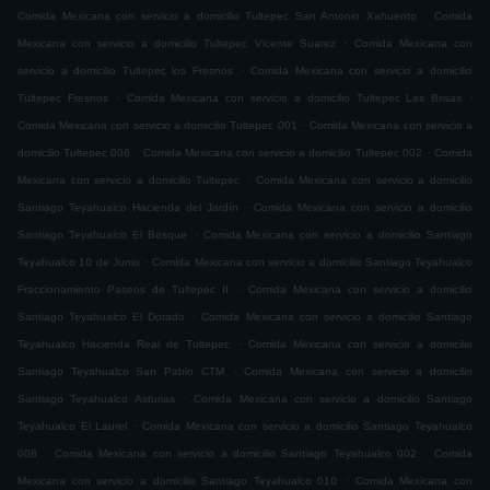
.
Comida Mexicana con servicio a domicilio Tultepec San Antonio Xahuento
Comida
.
Mexicana con servicio a domicilio Tultepec Vicente Suarez
Comida Mexicana con
.
servicio a domicilio Tultepec los Fresnos
Comida Mexicana con servicio a domicilio
.
.
Tultepec Fresnos
Comida Mexicana con servicio a domicilio Tultepec Las Brisas
.
Comida Mexicana con servicio a domicilio Tultepec 001
Comida Mexicana con servicio a
.
.
domicilio Tultepec 006
Comida Mexicana con servicio a domicilio Tultepec 002
Comida
.
Mexicana con servicio a domicilio Tultepec
Comida Mexicana con servicio a domicilio
.
Santiago Teyahualco Hacienda del Jardín
Comida Mexicana con servicio a domicilio
.
Santiago Teyahualco El Bosque
Comida Mexicana con servicio a domicilio Santiago
.
Teyahualco 10 de Junio
Comida Mexicana con servicio a domicilio Santiago Teyahualco
.
Fraccionamiento Paseos de Tultepec II
Comida Mexicana con servicio a domicilio
.
Santiago Teyahualco El Dorado
Comida Mexicana con servicio a domicilio Santiago
.
Teyahualco Hacienda Real de Tultepec
Comida Mexicana con servicio a domicilio
.
Santiago Teyahualco San Pablo CTM
Comida Mexicana con servicio a domicilio
.
Santiago Teyahualco Asturias
Comida Mexicana con servicio a domicilio Santiago
.
Teyahualco El Laurel
Comida Mexicana con servicio a domicilio Santiago Teyahualco
.
.
008
Comida Mexicana con servicio a domicilio Santiago Teyahualco 002
Comida
.
Mexicana con servicio a domicilio Santiago Teyahualco 010
Comida Mexicana con