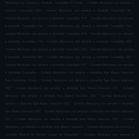
.
Mexicana con servicio a domicilio Cuautitlán El Cerrito
Comida Mexicana con servicio a
.
.
domicilio Cuautitlán 029
Comida Mexicana con servicio a domicilio Cuautitlán 49
.
Comida Mexicana con servicio a domicilio Cuautitlán 005
Comida Mexicana con servicio
.
.
a domicilio Cuautitlán 041
Comida Mexicana con servicio a domicilio Cuautitlán 010
.
Comida Mexicana con servicio a domicilio Cuautitlán 003
Comida Mexicana con servicio
.
.
a domicilio Cuautitlán 034
Comida Mexicana con servicio a domicilio Cuautitlán 008
.
Comida Mexicana con servicio a domicilio Cuautitlán 001
Comida Mexicana con servicio
.
.
a domicilio Cuautitlán 065
Comida Mexicana con servicio a domicilio Cuautitlán 063
.
Comida Mexicana con servicio a domicilio Cuautitlán 037
Comida Mexicana con servicio
.
a domicilio Cuautitlán
Comida Mexicana con servicio a domicilio San Mateo Ixtacalco
.
San Sebastian Xhala
Comida Mexicana con servicio a domicilio San Mateo Ixtacalco
.
.
003
Comida Mexicana con servicio a domicilio San Mateo Ixtacalco 002
Comida
.
Mexicana con servicio a domicilio San Mateo Ixtacalco 009
Comida Mexicana con
.
servicio a domicilio San Mateo Ixtacalco 010
Comida Mexicana con servicio a domicilio
.
San Mateo Ixtacalco 001
Comida Mexicana con servicio a domicilio San Mateo Ixtacalco
.
.
011
Comida Mexicana con servicio a domicilio San Mateo Ixtacalco 006
Comida
.
Mexicana con servicio a domicilio San Mateo Ixtacalco
Comida Mexicana con servicio a
.
domicilio Ciudad de México Joyas de Cuautitlan
Comida Mexicana con servicio a