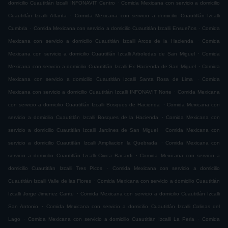
.
domicilio Cuautitlán Izcalli INFONAVIT Centro
Comida Mexicana con servicio a domicilio
.
Cuautitlán Izcalli Atlanta
Comida Mexicana con servicio a domicilio Cuautitlán Izcalli
.
.
Cumbria
Comida Mexicana con servicio a domicilio Cuautitlán Izcalli Ensueños
Comida
.
Mexicana con servicio a domicilio Cuautitlán Izcalli Arcos de la Hacienda
Comida
.
Mexicana con servicio a domicilio Cuautitlán Izcalli Arboledas de San Miguel
Comida
.
Mexicana con servicio a domicilio Cuautitlán Izcalli Ex Hacienda de San Miguel
Comida
.
Mexicana con servicio a domicilio Cuautitlán Izcalli Santa Rosa de Lima
Comida
.
Mexicana con servicio a domicilio Cuautitlán Izcalli INFONAVIT Norte
Comida Mexicana
.
con servicio a domicilio Cuautitlán Izcalli Bosques de Hacienda
Comida Mexicana con
.
servicio a domicilio Cuautitlán Izcalli Bosques de la Hacienda
Comida Mexicana con
.
servicio a domicilio Cuautitlán Izcalli Jardines de San Miguel
Comida Mexicana con
.
servicio a domicilio Cuautitlán Izcalli Ampliacion la Quebrada
Comida Mexicana con
.
servicio a domicilio Cuautitlán Izcalli Civica Bacardi
Comida Mexicana con servicio a
.
domicilio Cuautitlán Izcalli Tres Picos
Comida Mexicana con servicio a domicilio
.
Cuautitlán Izcalli Valle de las Flores
Comida Mexicana con servicio a domicilio Cuautitlán
.
Izcalli Jorge Jimenez Cantu
Comida Mexicana con servicio a domicilio Cuautitlán Izcalli
.
San Antonio
Comida Mexicana con servicio a domicilio Cuautitlán Izcalli Colinas del
.
.
Lago
Comida Mexicana con servicio a domicilio Cuautitlán Izcalli La Perla
Comida