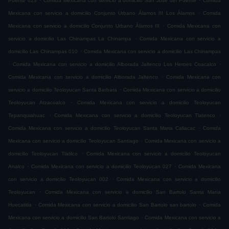
Puente 023
Comida Mexicana con servicio a domicilio San José del Puente
Comida
.
Mexicana con servicio a domicilio Conjunto Urbano Álamos III Los Álamos
Comida
.
Mexicana con servicio a domicilio Conjunto Urbano Álamos III
Comida Mexicana con
.
servicio a domicilio Las Chinampas La Chinampa
Comida Mexicana con servicio a
.
domicilio Las Chinampas 010
Comida Mexicana con servicio a domicilio Las Chinampas
.
.
Comida Mexicana con servicio a domicilio Alborada Jaltenco Los Heroes Coacalco
.
Comida Mexicana con servicio a domicilio Alborada Jaltenco
Comida Mexicana con
.
servicio a domicilio Teoloyucan Santa Barbara
Comida Mexicana con servicio a domicilio
.
Teoloyucan Atzacoalco
Comida Mexicana con servicio a domicilio Teoloyucan
.
.
Tepanquiahuac
Comida Mexicana con servicio a domicilio Teoloyucan Tlatenco
.
Comida Mexicana con servicio a domicilio Teoloyucan Santa Maria Caliacac
Comida
.
Mexicana con servicio a domicilio Teoloyucan Santiago
Comida Mexicana con servicio a
.
domicilio Teoloyucan Tlatilco
Comida Mexicana con servicio a domicilio Teoloyucan
.
.
Analco
Comida Mexicana con servicio a domicilio Teoloyucan 027
Comida Mexicana
.
con servicio a domicilio Teoloyucan 002
Comida Mexicana con servicio a domicilio
.
Teoloyucan
Comida Mexicana con servicio a domicilio San Bartolo Santa María
.
.
Huecatitla
Comida Mexicana con servicio a domicilio San Bartolo san bartolo
Comida
.
Mexicana con servicio a domicilio San Bartolo Santiago
Comida Mexicana con servicio a
.
.