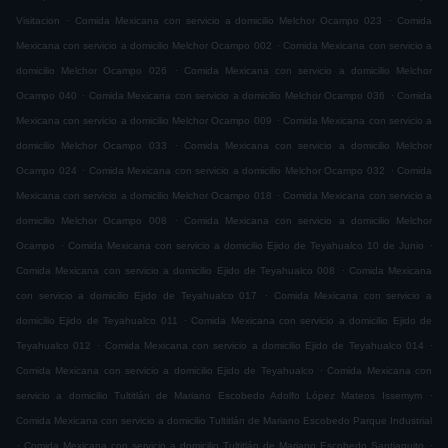
.
.
Visitacion
Comida Mexicana con servicio a domicilio Melchor Ocampo 023
Comida
.
Mexicana con servicio a domicilio Melchor Ocampo 002
Comida Mexicana con servicio a
.
domicilio Melchor Ocampo 026
Comida Mexicana con servicio a domicilio Melchor
.
.
Ocampo 040
Comida Mexicana con servicio a domicilio Melchor Ocampo 036
Comida
.
Mexicana con servicio a domicilio Melchor Ocampo 009
Comida Mexicana con servicio a
.
domicilio Melchor Ocampo 033
Comida Mexicana con servicio a domicilio Melchor
.
.
Ocampo 024
Comida Mexicana con servicio a domicilio Melchor Ocampo 032
Comida
.
Mexicana con servicio a domicilio Melchor Ocampo 018
Comida Mexicana con servicio a
.
domicilio Melchor Ocampo 008
Comida Mexicana con servicio a domicilio Melchor
.
.
Ocampo
Comida Mexicana con servicio a domicilio Ejido de Teyahualco 10 de Junio
.
Comida Mexicana con servicio a domicilio Ejido de Teyahualco 008
Comida Mexicana
.
con servicio a domicilio Ejido de Teyahualco 017
Comida Mexicana con servicio a
.
domicilio Ejido de Teyahualco 011
Comida Mexicana con servicio a domicilio Ejido de
.
.
Teyahualco 012
Comida Mexicana con servicio a domicilio Ejido de Teyahualco 014
.
Comida Mexicana con servicio a domicilio Ejido de Teyahualco
Comida Mexicana con
.
servicio a domicilio Tultitlán de Mariano Escobedo Adolfo López Mateos Issemym
Comida Mexicana con servicio a domicilio Tultitlán de Mariano Escobedo Parque Industrial
.
.
Comida Mexicana con servicio a domicilio Tultitlán de Mariano Escobedo Santiaguito