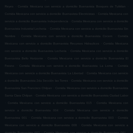
.
.
Reyes
Comida Mexicana con servicio a domicilio Buenavista Bosques de Tultitlan
.
Comida Mexicana con servicio a domicilio Buenavista Electricistas
Comida Mexicana con
.
servicio a domicilio Buenavista Independencia
Comida Mexicana con servicio a domicilio
.
Buenavista Industrial Lecheria
Comida Mexicana con servicio a domicilio Buenavista Sin
.
.
Nombre
Comida Mexicana con servicio a domicilio Buenavista Cocem
Comida
.
Mexicana con servicio a domicilio Buenavista Recursos Hidraulicos
Comida Mexicana
.
con servicio a domicilio Buenavista Lecheria
Comida Mexicana con servicio a domicilio
.
Buenavista Bello Horizonte
Comida Mexicana con servicio a domicilio Buenavista El
.
.
Fresno
Comida Mexicana con servicio a domicilio Buenavista La Loma
Comida
.
Mexicana con servicio a domicilio Buenavista La Libertad
Comida Mexicana con servicio
.
a domicilio Buenavista 2da Sección las Torres
Comida Mexicana con servicio a domicilio
.
Buenavista San Francisco Chilpan
Comida Mexicana con servicio a domicilio Buenavista
.
Santa Clara Chilpan
Comida Mexicana con servicio a domicilio Buenavista Ciudad Labor
.
.
Comida Mexicana con servicio a domicilio Buenavista 015
Comida Mexicana con
.
servicio a domicilio Buenavista 004
Comida Mexicana con servicio a domicilio
.
.
Buenavista 001
Comida Mexicana con servicio a domicilio Buenavista 003
Comida
.
Mexicana con servicio a domicilio Buenavista 008
Comida Mexicana con servicio a
.
.
domicilio Buenavista 002
Comida Mexicana con servicio a domicilio Buenavista 061