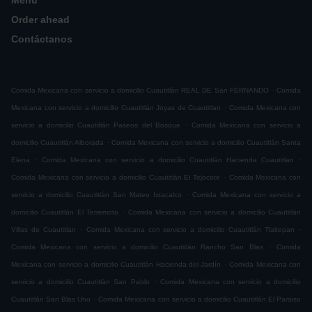
Menú
Order ahead
Contáctanos
.
Comida Mexicana con servicio a domicilio Cuautitlán REAL DE San FERNANDO
Comida
.
Mexicana con servicio a domicilio Cuautitlán Joyas de Cuautitlan
Comida Mexicana con
.
servicio a domicilio Cuautitlán Paseos del Bosque
Comida Mexicana con servicio a
.
domicilio Cuautitlán Alborada
Comida Mexicana con servicio a domicilio Cuautitlán Santa
.
.
Elena
Comida Mexicana con servicio a domicilio Cuautitlán Hacienda Cuautitlan
.
Comida Mexicana con servicio a domicilio Cuautitlán El Tejocote
Comida Mexicana con
.
servicio a domicilio Cuautitlán San Mateo Ixtacalco
Comida Mexicana con servicio a
.
domicilio Cuautitlán El Terremoto
Comida Mexicana con servicio a domicilio Cuautitlán
.
.
Villas de Cuautitlan
Comida Mexicana con servicio a domicilio Cuautitlán Tlaltepan
.
Comida Mexicana con servicio a domicilio Cuautitlán Rancho San Blas
Comida
.
Mexicana con servicio a domicilio Cuautitlán Hacienda del Jardín
Comida Mexicana con
.
servicio a domicilio Cuautitlán San Pablo
Comida Mexicana con servicio a domicilio
.
Cuautitlán San Blas Uno
Comida Mexicana con servicio a domicilio Cuautitlán El Paraiso