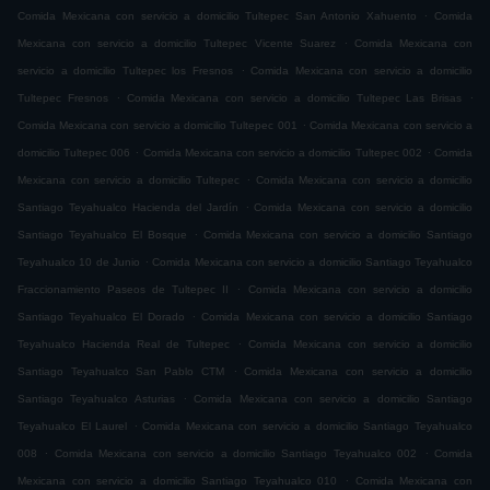
.
Comida Mexicana con servicio a domicilio Tultepec San Antonio Xahuento
Comida
.
Mexicana con servicio a domicilio Tultepec Vicente Suarez
Comida Mexicana con
.
servicio a domicilio Tultepec los Fresnos
Comida Mexicana con servicio a domicilio
.
.
Tultepec Fresnos
Comida Mexicana con servicio a domicilio Tultepec Las Brisas
.
Comida Mexicana con servicio a domicilio Tultepec 001
Comida Mexicana con servicio a
.
.
domicilio Tultepec 006
Comida Mexicana con servicio a domicilio Tultepec 002
Comida
.
Mexicana con servicio a domicilio Tultepec
Comida Mexicana con servicio a domicilio
.
Santiago Teyahualco Hacienda del Jardín
Comida Mexicana con servicio a domicilio
.
Santiago Teyahualco El Bosque
Comida Mexicana con servicio a domicilio Santiago
.
Teyahualco 10 de Junio
Comida Mexicana con servicio a domicilio Santiago Teyahualco
.
Fraccionamiento Paseos de Tultepec II
Comida Mexicana con servicio a domicilio
.
Santiago Teyahualco El Dorado
Comida Mexicana con servicio a domicilio Santiago
.
Teyahualco Hacienda Real de Tultepec
Comida Mexicana con servicio a domicilio
.
Santiago Teyahualco San Pablo CTM
Comida Mexicana con servicio a domicilio
.
Santiago Teyahualco Asturias
Comida Mexicana con servicio a domicilio Santiago
.
Teyahualco El Laurel
Comida Mexicana con servicio a domicilio Santiago Teyahualco
.
.
008
Comida Mexicana con servicio a domicilio Santiago Teyahualco 002
Comida
.
Mexicana con servicio a domicilio Santiago Teyahualco 010
Comida Mexicana con