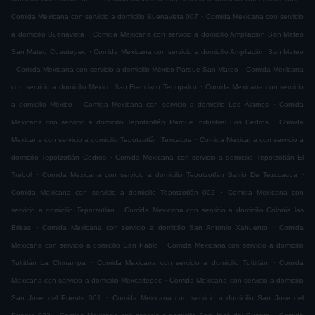
.
Comida Mexicana con servicio a domicilio Buenavista 007
Comida Mexicana con servicio
.
a domicilio Buenavista
Comida Mexicana con servicio a domicilio Ampliación San Mateo
.
San Mateo Cuautepec
Comida Mexicana con servicio a domicilio Ampliación San Mateo
.
.
Comida Mexicana con servicio a domicilio México Parque San Mateo
Comida Mexicana
.
con servicio a domicilio México San Francisco Tenopalco
Comida Mexicana con servicio
.
.
a domicilio México
Comida Mexicana con servicio a domicilio Los Álamos
Comida
.
Mexicana con servicio a domicilio Tepotzotlán Parque Industrial Los Cedros
Comida
.
Mexicana con servicio a domicilio Tepotzotlán Texcacoa
Comida Mexicana con servicio a
.
domicilio Tepotzotlán Cedros
Comida Mexicana con servicio a domicilio Tepotzotlán El
.
.
Trebol
Comida Mexicana con servicio a domicilio Tepotzotlán Barrio De Tezccacoa
.
Comida Mexicana con servicio a domicilio Tepotzotlán 002
Comida Mexicana con
.
servicio a domicilio Tepotzotlán
Comida Mexicana con servicio a domicilio Colonia las
.
.
Brisas
Comida Mexicana con servicio a domicilio San Antonio Xahuento
Comida
.
Mexicana con servicio a domicilio San Pablo
Comida Mexicana con servicio a domicilio
.
.
Tultitlán La Chinampa
Comida Mexicana con servicio a domicilio Tultitlán
Comida
.
Mexicana con servicio a domicilio Mexcaltepec
Comida Mexicana con servicio a domicilio
.
San José del Puente 001
Comida Mexicana con servicio a domicilio San José del
.
.