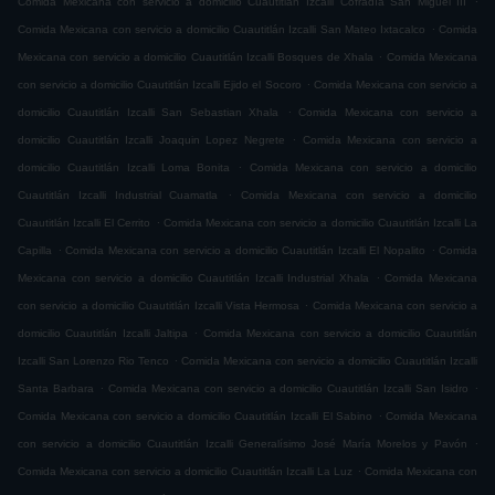
Comida Mexicana con servicio a domicilio Cuautitlán Izcalli Cofradía San Miguel ÌII
.
Comida Mexicana con servicio a domicilio Cuautitlán Izcalli San Mateo Ixtacalco
Comida
.
Mexicana con servicio a domicilio Cuautitlán Izcalli Bosques de Xhala
Comida Mexicana
.
con servicio a domicilio Cuautitlán Izcalli Ejido el Socoro
Comida Mexicana con servicio a
.
domicilio Cuautitlán Izcalli San Sebastian Xhala
Comida Mexicana con servicio a
.
domicilio Cuautitlán Izcalli Joaquin Lopez Negrete
Comida Mexicana con servicio a
.
domicilio Cuautitlán Izcalli Loma Bonita
Comida Mexicana con servicio a domicilio
.
Cuautitlán Izcalli Industrial Cuamatla
Comida Mexicana con servicio a domicilio
.
Cuautitlán Izcalli El Cerrito
Comida Mexicana con servicio a domicilio Cuautitlán Izcalli La
.
.
Capilla
Comida Mexicana con servicio a domicilio Cuautitlán Izcalli El Nopalito
Comida
.
Mexicana con servicio a domicilio Cuautitlán Izcalli Industrial Xhala
Comida Mexicana
.
con servicio a domicilio Cuautitlán Izcalli Vista Hermosa
Comida Mexicana con servicio a
.
domicilio Cuautitlán Izcalli Jaltipa
Comida Mexicana con servicio a domicilio Cuautitlán
.
Izcalli San Lorenzo Rio Tenco
Comida Mexicana con servicio a domicilio Cuautitlán Izcalli
.
.
Santa Barbara
Comida Mexicana con servicio a domicilio Cuautitlán Izcalli San Isidro
.
Comida Mexicana con servicio a domicilio Cuautitlán Izcalli El Sabino
Comida Mexicana
.
con servicio a domicilio Cuautitlán Izcalli Generalísimo José María Morelos y Pavón
.
Comida Mexicana con servicio a domicilio Cuautitlán Izcalli La Luz
Comida Mexicana con