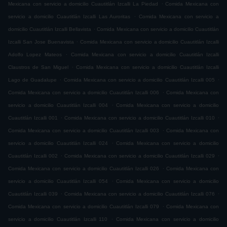
.
Mexicana con servicio a domicilio Cuautitlán Izcalli La Piedad
Comida Mexicana con
.
servicio a domicilio Cuautitlán Izcalli Las Auroritas
Comida Mexicana con servicio a
.
domicilio Cuautitlán Izcalli Bellavista
Comida Mexicana con servicio a domicilio Cuautitlán
.
Izcalli San Jose Buenavista
Comida Mexicana con servicio a domicilio Cuautitlán Izcalli
.
Adolfo Lopez Mateos
Comida Mexicana con servicio a domicilio Cuautitlán Izcalli
.
Claustros de San Miguel
Comida Mexicana con servicio a domicilio Cuautitlán Izcalli
.
.
Lago de Guadalupe
Comida Mexicana con servicio a domicilio Cuautitlán Izcalli 005
.
Comida Mexicana con servicio a domicilio Cuautitlán Izcalli 006
Comida Mexicana con
.
servicio a domicilio Cuautitlán Izcalli 004
Comida Mexicana con servicio a domicilio
.
.
Cuautitlán Izcalli 001
Comida Mexicana con servicio a domicilio Cuautitlán Izcalli 010
.
Comida Mexicana con servicio a domicilio Cuautitlán Izcalli 003
Comida Mexicana con
.
servicio a domicilio Cuautitlán Izcalli 024
Comida Mexicana con servicio a domicilio
.
.
Cuautitlán Izcalli 002
Comida Mexicana con servicio a domicilio Cuautitlán Izcalli 029
.
Comida Mexicana con servicio a domicilio Cuautitlán Izcalli 026
Comida Mexicana con
.
servicio a domicilio Cuautitlán Izcalli 054
Comida Mexicana con servicio a domicilio
.
.
Cuautitlán Izcalli 039
Comida Mexicana con servicio a domicilio Cuautitlán Izcalli 076
.
Comida Mexicana con servicio a domicilio Cuautitlán Izcalli 079
Comida Mexicana con
.
servicio a domicilio Cuautitlán Izcalli 110
Comida Mexicana con servicio a domicilio