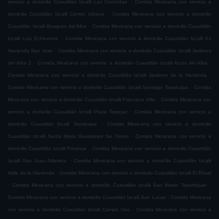
.
servicio a domicilio Cuautitlán Izcalli Las Conchitas
Comida Mexicana con servicio a
.
domicilio Cuautitlán Izcalli Centro Urbano
Comida Mexicana con servicio a domicilio
.
Cuautitlán Izcalli Bosques del Alba
Comida Mexicana con servicio a domicilio Cuautitlán
.
Izcalli Luis Echeverria
Comida Mexicana con servicio a domicilio Cuautitlán Izcalli Ex
.
Hacienda San Jose
Comida Mexicana con servicio a domicilio Cuautitlán Izcalli Jardines
.
.
del Alba 2
Comida Mexicana con servicio a domicilio Cuautitlán Izcalli Arcos del Alba
.
Comida Mexicana con servicio a domicilio Cuautitlán Izcalli Jardines de la Hacienda
.
Comida Mexicana con servicio a domicilio Cuautitlán Izcalli Santiago Tepalcapa
Comida
.
Mexicana con servicio a domicilio Cuautitlán Izcalli Francisco Villa
Comida Mexicana con
.
servicio a domicilio Cuautitlán Izcalli Plaza Tepeyac
Comida Mexicana con servicio a
.
domicilio Cuautitlán Izcalli Tepalcapa
Comida Mexicana con servicio a domicilio
.
Cuautitlán Izcalli Santa Maria Guadalupe las Torres
Comida Mexicana con servicio a
.
domicilio Cuautitlán Izcalli Privanza
Comida Mexicana con servicio a domicilio Cuautitlán
.
Izcalli San Juan Atlamica
Comida Mexicana con servicio a domicilio Cuautitlán Izcalli
.
Valle de la Hacienda
Comida Mexicana con servicio a domicilio Cuautitlán Izcalli El Rosal
.
.
Comida Mexicana con servicio a domicilio Cuautitlán Izcalli San Martin Tepetlixpan
.
Comida Mexicana con servicio a domicilio Cuautitlán Izcalli San Lucas
Comida Mexicana
.
con servicio a domicilio Cuautitlán Izcalli Campo Uno
Comida Mexicana con servicio a