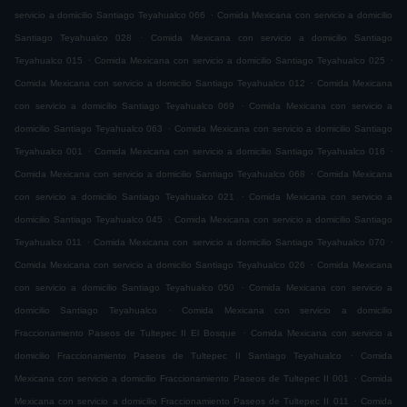
.
servicio a domicilio Santiago Teyahualco 066
Comida Mexicana con servicio a domicilio
.
Santiago Teyahualco 028
Comida Mexicana con servicio a domicilio Santiago
.
.
Teyahualco 015
Comida Mexicana con servicio a domicilio Santiago Teyahualco 025
.
Comida Mexicana con servicio a domicilio Santiago Teyahualco 012
Comida Mexicana
.
con servicio a domicilio Santiago Teyahualco 069
Comida Mexicana con servicio a
.
domicilio Santiago Teyahualco 063
Comida Mexicana con servicio a domicilio Santiago
.
.
Teyahualco 001
Comida Mexicana con servicio a domicilio Santiago Teyahualco 016
.
Comida Mexicana con servicio a domicilio Santiago Teyahualco 068
Comida Mexicana
.
con servicio a domicilio Santiago Teyahualco 021
Comida Mexicana con servicio a
.
domicilio Santiago Teyahualco 045
Comida Mexicana con servicio a domicilio Santiago
.
.
Teyahualco 011
Comida Mexicana con servicio a domicilio Santiago Teyahualco 070
.
Comida Mexicana con servicio a domicilio Santiago Teyahualco 026
Comida Mexicana
.
con servicio a domicilio Santiago Teyahualco 050
Comida Mexicana con servicio a
.
domicilio Santiago Teyahualco
Comida Mexicana con servicio a domicilio
.
Fraccionamiento Paseos de Tultepec II El Bosque
Comida Mexicana con servicio a
.
domicilio Fraccionamiento Paseos de Tultepec II Santiago Teyahualco
Comida
.
Mexicana con servicio a domicilio Fraccionamiento Paseos de Tultepec II 001
Comida
.
Mexicana con servicio a domicilio Fraccionamiento Paseos de Tultepec II 011
Comida