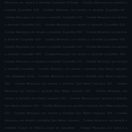
.
Mexicana con servicio a domicilio Cuautitlán El Cerrito
Comida Mexicana con servicio a
.
.
domicilio Cuautitlán 029
Comida Mexicana con servicio a domicilio Cuautitlán 49
.
Comida Mexicana con servicio a domicilio Cuautitlán 005
Comida Mexicana con servicio
.
.
a domicilio Cuautitlán 041
Comida Mexicana con servicio a domicilio Cuautitlán 010
.
Comida Mexicana con servicio a domicilio Cuautitlán 003
Comida Mexicana con servicio
.
.
a domicilio Cuautitlán 034
Comida Mexicana con servicio a domicilio Cuautitlán 008
.
Comida Mexicana con servicio a domicilio Cuautitlán 001
Comida Mexicana con servicio
.
.
a domicilio Cuautitlán 065
Comida Mexicana con servicio a domicilio Cuautitlán 063
.
Comida Mexicana con servicio a domicilio Cuautitlán 037
Comida Mexicana con servicio
.
a domicilio Cuautitlán
Comida Mexicana con servicio a domicilio San Mateo Ixtacalco
.
San Sebastian Xhala
Comida Mexicana con servicio a domicilio San Mateo Ixtacalco
.
.
003
Comida Mexicana con servicio a domicilio San Mateo Ixtacalco 002
Comida
.
Mexicana con servicio a domicilio San Mateo Ixtacalco 009
Comida Mexicana con
.
servicio a domicilio San Mateo Ixtacalco 010
Comida Mexicana con servicio a domicilio
.
San Mateo Ixtacalco 001
Comida Mexicana con servicio a domicilio San Mateo Ixtacalco
.
.
011
Comida Mexicana con servicio a domicilio San Mateo Ixtacalco 006
Comida
.
Mexicana con servicio a domicilio San Mateo Ixtacalco
Comida Mexicana con servicio a
.
domicilio Ciudad de México Joyas de Cuautitlan
Comida Mexicana con servicio a