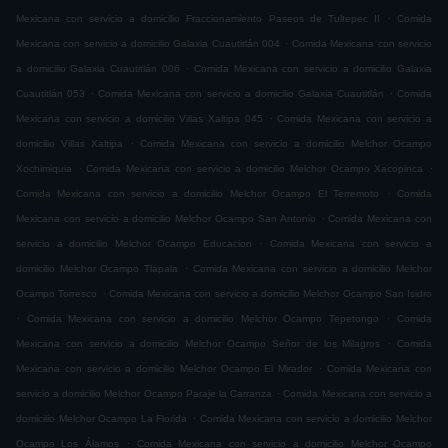
.
Mexicana con servicio a domicilio Fraccionamiento Paseos de Tultepec II
Comida
.
Mexicana con servicio a domicilio Galaxia Cuautitlán 004
Comida Mexicana con servicio
.
a domicilio Galaxia Cuautitlán 006
Comida Mexicana con servicio a domicilio Galaxia
.
.
Cuautitlán 053
Comida Mexicana con servicio a domicilio Galaxia Cuautitlán
Comida
.
Mexicana con servicio a domicilio Villas Xaltipa 045
Comida Mexicana con servicio a
.
domicilio Villas Xaltipa
Comida Mexicana con servicio a domicilio Melchor Ocampo
.
.
Xochimiquia
Comida Mexicana con servicio a domicilio Melchor Ocampo Xacopinca
.
Comida Mexicana con servicio a domicilio Melchor Ocampo El Terremoto
Comida
.
Mexicana con servicio a domicilio Melchor Ocampo San Antonio
Comida Mexicana con
.
servicio a domicilio Melchor Ocampo Educacion
Comida Mexicana con servicio a
.
domicilio Melchor Ocampo Tlapala
Comida Mexicana con servicio a domicilio Melchor
.
Ocampo Torresco
Comida Mexicana con servicio a domicilio Melchor Ocampo San Isidro
.
.
Comida Mexicana con servicio a domicilio Melchor Ocampo Tepetongo
Comida
.
Mexicana con servicio a domicilio Melchor Ocampo Señor de los Milagros
Comida
.
Mexicana con servicio a domicilio Melchor Ocampo El Mirador
Comida Mexicana con
.
servicio a domicilio Melchor Ocampo Paraje la Carranza
Comida Mexicana con servicio a
.
domicilio Melchor Ocampo La Florida
Comida Mexicana con servicio a domicilio Melchor
.
Ocampo Los Álamos
Comida Mexicana con servicio a domicilio Melchor Ocampo