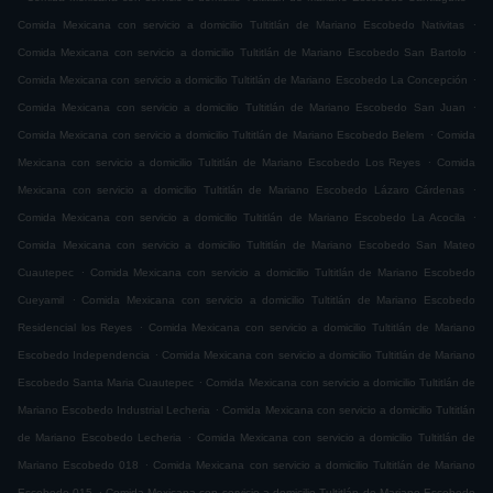
.
Comida Mexicana con servicio a domicilio Tultitlán de Mariano Escobedo Nativitas
.
Comida Mexicana con servicio a domicilio Tultitlán de Mariano Escobedo San Bartolo
.
Comida Mexicana con servicio a domicilio Tultitlán de Mariano Escobedo La Concepción
.
Comida Mexicana con servicio a domicilio Tultitlán de Mariano Escobedo San Juan
.
Comida Mexicana con servicio a domicilio Tultitlán de Mariano Escobedo Belem
Comida
.
Mexicana con servicio a domicilio Tultitlán de Mariano Escobedo Los Reyes
Comida
.
Mexicana con servicio a domicilio Tultitlán de Mariano Escobedo Lázaro Cárdenas
.
Comida Mexicana con servicio a domicilio Tultitlán de Mariano Escobedo La Acocila
Comida Mexicana con servicio a domicilio Tultitlán de Mariano Escobedo San Mateo
.
Cuautepec
Comida Mexicana con servicio a domicilio Tultitlán de Mariano Escobedo
.
Cueyamil
Comida Mexicana con servicio a domicilio Tultitlán de Mariano Escobedo
.
Residencial los Reyes
Comida Mexicana con servicio a domicilio Tultitlán de Mariano
.
Escobedo Independencia
Comida Mexicana con servicio a domicilio Tultitlán de Mariano
.
Escobedo Santa Maria Cuautepec
Comida Mexicana con servicio a domicilio Tultitlán de
.
Mariano Escobedo Industrial Lecheria
Comida Mexicana con servicio a domicilio Tultitlán
.
de Mariano Escobedo Lecheria
Comida Mexicana con servicio a domicilio Tultitlán de
.
Mariano Escobedo 018
Comida Mexicana con servicio a domicilio Tultitlán de Mariano
.
Escobedo 015
Comida Mexicana con servicio a domicilio Tultitlán de Mariano Escobedo