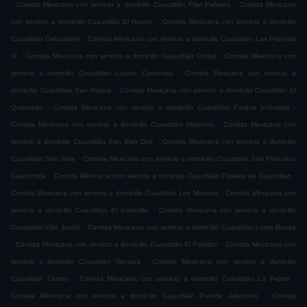
.
.
Comida Mexicana con servicio a domicilio Cuautitlán Pilar Pallares
Comida Mexicana
.
con servicio a domicilio Cuautitlán El Huerto
Comida Mexicana con servicio a domicilio
.
Cuautitlán Cebadales
Comida Mexicana con servicio a domicilio Cuautitlán Las Patricias
.
.
III
Comida Mexicana con servicio a domicilio Cuautitlán Cristal
Comida Mexicana con
.
servicio a domicilio Cuautitlán Lazaro Cardenas
Comida Mexicana con servicio a
.
domicilio Cuautitlán San Roque
Comida Mexicana con servicio a domicilio Cuautitlán El
.
.
Quemado
Comida Mexicana con servicio a domicilio Cuautitlán Parque Industrial
.
Comida Mexicana con servicio a domicilio Cuautitlán Misiones
Comida Mexicana con
.
servicio a domicilio Cuautitlán San Blas Dos
Comida Mexicana con servicio a domicilio
.
Cuautitlán San Jose
Comida Mexicana con servicio a domicilio Cuautitlán San Francisco
.
.
Cascantitla
Comida Mexicana con servicio a domicilio Cuautitlán Paseos de Cuautitlan
.
Comida Mexicana con servicio a domicilio Cuautitlán Los Morales
Comida Mexicana con
.
servicio a domicilio Cuautitlán El Infiernillo
Comida Mexicana con servicio a domicilio
.
Cuautitlán Villa Jardin
Comida Mexicana con servicio a domicilio Cuautitlán Loma Bonita
.
.
Comida Mexicana con servicio a domicilio Cuautitlán El Partidor
Comida Mexicana con
.
servicio a domicilio Cuautitlán Necapa
Comida Mexicana con servicio a domicilio
.
.
Cuautitlán Centro
Comida Mexicana con servicio a domicilio Cuautitlán La Palma
.
Comida Mexicana con servicio a domicilio Cuautitlán Puente Jabonero
Comida