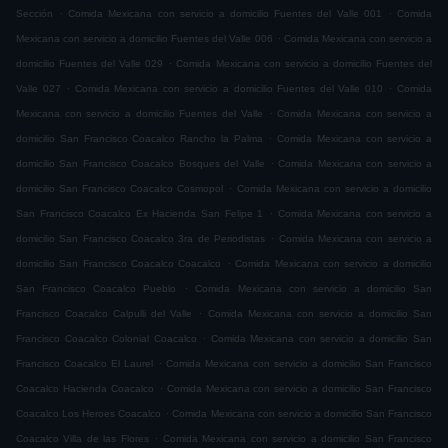
.
.
Sección
Comida Mexicana con servicio a domicilio Fuentes del Valle 001
Comida
.
Mexicana con servicio a domicilio Fuentes del Valle 006
Comida Mexicana con servicio a
.
domicilio Fuentes del Valle 029
Comida Mexicana con servicio a domicilio Fuentes del
.
.
Valle 027
Comida Mexicana con servicio a domicilio Fuentes del Valle 010
Comida
.
Mexicana con servicio a domicilio Fuentes del Valle
Comida Mexicana con servicio a
.
domicilio San Francisco Coacalco Rancho la Palma
Comida Mexicana con servicio a
.
domicilio San Francisco Coacalco Bosques del Valle
Comida Mexicana con servicio a
.
domicilio San Francisco Coacalco Cosmopol
Comida Mexicana con servicio a domicilio
.
San Francisco Coacalco Ex Hacienda San Felipe 1
Comida Mexicana con servicio a
.
domicilio San Francisco Coacalco 3ra de Periodistas
Comida Mexicana con servicio a
.
domicilio San Francisco Coacalco Coacalco
Comida Mexicana con servicio a domicilio
.
San Francisco Coacalco Pueblo
Comida Mexicana con servicio a domicilio San
.
Francisco Coacalco Calpulli del Valle
Comida Mexicana con servicio a domicilio San
.
Francisco Coacalco Colonial Coacalco
Comida Mexicana con servicio a domicilio San
.
Francisco Coacalco El Laurel
Comida Mexicana con servicio a domicilio San Francisco
.
Coacalco Hacienda Coacalco
Comida Mexicana con servicio a domicilio San Francisco
.
Coacalco Los Heroes Coacalco
Comida Mexicana con servicio a domicilio San Francisco
.
Coacalco Villa de las Flores
Comida Mexicana con servicio a domicilio San Francisco