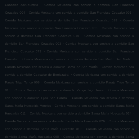
.
Coacalco Zacuauhtitla
Comida Mexicana con servicio a domicilio San Francisco
.
.
Coacalco 004
Comida Mexicana con servicio a domicilio San Francisco Coacalco 001
.
Comida Mexicana con servicio a domicilio San Francisco Coacalco 029
Comida
.
Mexicana con servicio a domicilio San Francisco Coacalco 065
Comida Mexicana con
.
servicio a domicilio San Francisco Coacalco 010
Comida Mexicana con servicio a
.
domicilio San Francisco Coacalco 003
Comida Mexicana con servicio a domicilio San
.
Francisco Coacalco 073
Comida Mexicana con servicio a domicilio San Francisco
.
.
Coacalco
Comida Mexicana con servicio a domicilio Barrio de San Martín San Martin
.
Comida Mexicana con servicio a domicilio Barrio de San Martín
Comida Mexicana con
.
servicio a domicilio Coacalco de Berriozabal
Comida Mexicana con servicio a domicilio
.
Paraje Trigo Tenco 009
Comida Mexicana con servicio a domicilio Paraje Trigo Tenco
.
.
010
Comida Mexicana con servicio a domicilio Paraje Trigo Tenco
Comida Mexicana
.
con servicio a domicilio Ejido San Pablito
Comida Mexicana con servicio a domicilio
.
Santa María Huecatitla Morelos
Comida Mexicana con servicio a domicilio Santa María
.
.
Huecatitla 011
Comida Mexicana con servicio a domicilio Santa María Huecatitla 024
.
Comida Mexicana con servicio a domicilio Santa María Huecatitla 026
Comida Mexicana
.
con servicio a domicilio Santa María Huecatitla 010
Comida Mexicana con servicio a
.
domicilio Santa María Huecatitla 005
Comida Mexicana con servicio a domicilio Santa