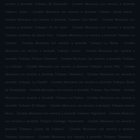
.
servicio a domicilio Tultepec El Quemado
Comida Mexicana con servicio a domicilio
.
.
Tultepec Oxtoc
Comida Mexicana con servicio a domicilio Tultepec Santa Isabel
.
Comida Mexicana con servicio a domicilio Tultepec San Martin
Comida Mexicana con
.
servicio a domicilio Tultepec 10 de Junio
Comida Mexicana con servicio a domicilio
.
Tultepec Jardines de Santa Cruz
Comida Mexicana con servicio a domicilio Tultepec La
.
.
Cantera
Comida Mexicana con servicio a domicilio Tultepec La Morita
Comida
.
Mexicana con servicio a domicilio Tultepec Centro
Comida Mexicana con servicio a
.
domicilio Tultepec Parque Industrial
Comida Mexicana con servicio a domicilio Tultepec
.
.
La Cañada
Comida Mexicana con servicio a domicilio Tultepec Santa Rita
Comida
.
Mexicana con servicio a domicilio Tultepec Tepetlixco
Comida Mexicana con servicio a
.
domicilio Tultepec La Piedad
Comida Mexicana con servicio a domicilio Tultepec Barrio
.
.
de Guadalupe
Comida Mexicana con servicio a domicilio Tultepec San Rafael
Comida
.
Mexicana con servicio a domicilio Tultepec La Palma
Comida Mexicana con servicio a
.
domicilio Tultepec El Mirador
Comida Mexicana con servicio a domicilio Tultepec Amado
.
.
Nervo
Comida Mexicana con servicio a domicilio Tultepec Trigotenco
Comida Mexicana
.
con servicio a domicilio Tultepec Santiago Teyahualco
Comida Mexicana con servicio a
.
domicilio Tultepec Lomas de Tultepec
Comida Mexicana con servicio a domicilio
.
.
Tultepec Xacopinca
Comida Mexicana con servicio a domicilio Tultepec Tlamelaca