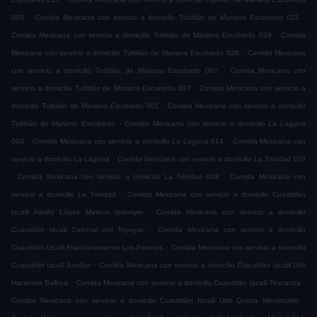
.
.
003
Comida Mexicana con servicio a domicilio Tultitlán de Mariano Escobedo 021
.
Comida Mexicana con servicio a domicilio Tultitlán de Mariano Escobedo 029
Comida
.
Mexicana con servicio a domicilio Tultitlán de Mariano Escobedo 028
Comida Mexicana
.
con servicio a domicilio Tultitlán de Mariano Escobedo 002
Comida Mexicana con
.
servicio a domicilio Tultitlán de Mariano Escobedo 027
Comida Mexicana con servicio a
.
domicilio Tultitlán de Mariano Escobedo 001
Comida Mexicana con servicio a domicilio
.
Tultitlán de Mariano Escobedo
Comida Mexicana con servicio a domicilio La Laguna
.
.
003
Comida Mexicana con servicio a domicilio La Laguna 014
Comida Mexicana con
.
servicio a domicilio La Laguna
Comida Mexicana con servicio a domicilio La Trinidad 009
.
.
Comida Mexicana con servicio a domicilio La Trinidad 008
Comida Mexicana con
.
servicio a domicilio La Trinidad
Comida Mexicana con servicio a domicilio Cuautitlán
.
Izcalli Adolfo López Mateos Issemym
Comida Mexicana con servicio a domicilio
.
Cuautitlán Izcalli Colonial del Tepeyac
Comida Mexicana con servicio a domicilio
.
Cuautitlán Izcalli Fraccionamiento Los Fresnos
Comida Mexicana con servicio a domicilio
.
Cuautitlán Izcalli Axotlan
Comida Mexicana con servicio a domicilio Cuautitlán Izcalli Urbi
.
.
Hacienda Balboa
Comida Mexicana con servicio a domicilio Cuautitlán Izcalli Texcacoa
.
Comida Mexicana con servicio a domicilio Cuautitlán Izcalli Urbi Quinta Montecarlo
.