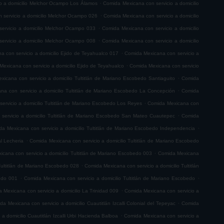
.
o a domicilio Melchor Ocampo Los Álamos
Comida Mexicana con servicio a domicilio
.
 servicio a domicilio Melchor Ocampo 026
Comida Mexicana con servicio a domicilio
.
ervicio a domicilio Melchor Ocampo 033
Comida Mexicana con servicio a domicilio
.
ervicio a domicilio Melchor Ocampo 008
Comida Mexicana con servicio a domicilio
.
 con servicio a domicilio Ejido de Teyahualco 017
Comida Mexicana con servicio a
.
exicana con servicio a domicilio Ejido de Teyahualco
Comida Mexicana con servicio
.
icana con servicio a domicilio Tultitlán de Mariano Escobedo Santiaguito
Comida
.
na con servicio a domicilio Tultitlán de Mariano Escobedo La Concepción
Comida
.
ervicio a domicilio Tultitlán de Mariano Escobedo Los Reyes
Comida Mexicana con
.
servicio a domicilio Tultitlán de Mariano Escobedo San Mateo Cuautepec
Comida
.
a Mexicana con servicio a domicilio Tultitlán de Mariano Escobedo Independencia
.
l Lecheria
Comida Mexicana con servicio a domicilio Tultitlán de Mariano Escobedo
.
cana con servicio a domicilio Tultitlán de Mariano Escobedo 003
Comida Mexicana
.
Tultitlán de Mariano Escobedo 028
Comida Mexicana con servicio a domicilio Tultitlán
.
.
bedo 001
Comida Mexicana con servicio a domicilio Tultitlán de Mariano Escobedo
.
 Mexicana con servicio a domicilio La Trinidad 009
Comida Mexicana con servicio a
.
da Mexicana con servicio a domicilio Cuautitlán Izcalli Colonial del Tepeyac
Comida
.
a domicilio Cuautitlán Izcalli Urbi Hacienda Balboa
Comida Mexicana con servicio a