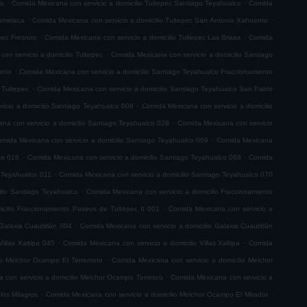
.
.
co
Comida Mexicana con servicio a domicilio Tultepec Santiago Teyahualco
Comida
.
.
lamelaca
Comida Mexicana con servicio a domicilio Tultepec San Antonio Xahuento
.
.
epec Fresnos
Comida Mexicana con servicio a domicilio Tultepec Las Brisas
Comida
.
on servicio a domicilio Tultepec
Comida Mexicana con servicio a domicilio Santiago
.
unio
Comida Mexicana con servicio a domicilio Santiago Teyahualco Fraccionamiento
.
 Tultepec
Comida Mexicana con servicio a domicilio Santiago Teyahualco San Pablo
.
icio a domicilio Santiago Teyahualco 008
Comida Mexicana con servicio a domicilio
.
na con servicio a domicilio Santiago Teyahualco 028
Comida Mexicana con servicio
.
mida Mexicana con servicio a domicilio Santiago Teyahualco 069
Comida Mexicana
.
.
co 016
Comida Mexicana con servicio a domicilio Santiago Teyahualco 068
Comida
.
o Teyahualco 011
Comida Mexicana con servicio a domicilio Santiago Teyahualco 070
.
ilio Santiago Teyahualco
Comida Mexicana con servicio a domicilio Fraccionamiento
.
cilio Fraccionamiento Paseos de Tultepec II 001
Comida Mexicana con servicio a
.
Galaxia Cuautitlán 004
Comida Mexicana con servicio a domicilio Galaxia Cuautitlán
.
.
illas Xaltipa 045
Comida Mexicana con servicio a domicilio Villas Xaltipa
Comida
.
io Melchor Ocampo El Terremoto
Comida Mexicana con servicio a domicilio Melchor
.
 con servicio a domicilio Melchor Ocampo Torresco
Comida Mexicana con servicio a
.
.
los Milagros
Comida Mexicana con servicio a domicilio Melchor Ocampo El Mirador