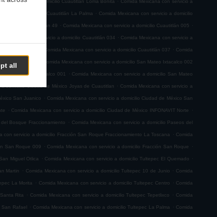
na con servicio a domicilio Cuautitlán Loma Bonita
Comida Mexicana con servicio a
.
servicio a domicilio Cuautitlán La Palma
Comida Mexicana con servicio a domicilio
.
.
 a domicilio Cuautitlán 49
Comida Mexicana con servicio a domicilio Cuautitlán 005
.
a Mexicana con servicio a domicilio Cuautitlán 034
Comida Mexicana con servicio a
.
.
io Cuautitlán 063
Comida Mexicana con servicio a domicilio Cuautitlán 037
Comida
.
teo Ixtacalco 003
Comida Mexicana con servicio a domicilio San Mateo Ixtacalco 002
pt all
.
ilio San Mateo Ixtacalco 001
Comida Mexicana con servicio a domicilio San Mateo
.
 a domicilio Ciudad de México Joyas de Cuautitlan
Comida Mexicana con servicio a
.
México San Juanico
Comida Mexicana con servicio a domicilio Ciudad de México San
.
.
nte
Comida Mexicana con servicio a domicilio Ciudad de México INFONAVIT Norte
.
s del Bosque Fraccionamiento
Comida Mexicana con servicio a domicilio Paseos del
.
 con servicio a domicilio Fracción San Roque Fraccionamiento La Toscana
Comida
.
.
ión San Roque 009
Comida Mexicana con servicio a domicilio Fracción San Roque
.
.
San Miguel Otlica
Comida Mexicana con servicio a domicilio Tultepec El Quemado
.
.
an Martin
Comida Mexicana con servicio a domicilio Tultepec 10 de Junio
Comida
.
.
tepec La Morita
Comida Mexicana con servicio a domicilio Tultepec Centro
Comida
.
.
 Santa Rita
Comida Mexicana con servicio a domicilio Tultepec Tepetlixco
Comida
.
.
c San Rafael
Comida Mexicana con servicio a domicilio Tultepec La Palma
Comida