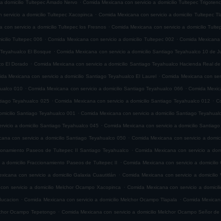
.
 a domicilio Tultepec Amado Nervo
Comida Mexicana con servicio a domicilio Tultepec Trigoten
.
servicio a domicilio Tultepec Xacopinca
Comida Mexicana con servicio a domicilio Tultepec T
.
con servicio a domicilio Tultepec los Fresnos
Comida Mexicana con servicio a domicilio Tult
.
.
cilio Tultepec 006
Comida Mexicana con servicio a domicilio Tultepec 002
Comida Mexicana c
.
o Teyahualco El Bosque
Comida Mexicana con servicio a domicilio Santiago Teyahualco 10 de J
.
co El Dorado
Comida Mexicana con servicio a domicilio Santiago Teyahualco Hacienda Real de
.
da Mexicana con servicio a domicilio Santiago Teyahualco El Laurel
Comida Mexicana con serv
.
.
hualco 010
Comida Mexicana con servicio a domicilio Santiago Teyahualco 066
Comida Mexica
.
.
ntiago Teyahualco 025
Comida Mexicana con servicio a domicilio Santiago Teyahualco 012
Co
.
omicilio Santiago Teyahualco 001
Comida Mexicana con servicio a domicilio Santiago Teyahual
.
vicio a domicilio Santiago Teyahualco 045
Comida Mexicana con servicio a domicilio Santiag
.
ana con servicio a domicilio Santiago Teyahualco 050
Comida Mexicana con servicio a domic
.
cionamiento Paseos de Tultepec II Santiago Teyahualco
Comida Mexicana con servicio a domi
.
 a domicilio Fraccionamiento Paseos de Tultepec II
Comida Mexicana con servicio a domicilio 
.
icana con servicio a domicilio Galaxia Cuautitlán
Comida Mexicana con servicio a domicilio V
.
con servicio a domicilio Melchor Ocampo Xacopinca
Comida Mexicana con servicio a domicil
.
.
ducacion
Comida Mexicana con servicio a domicilio Melchor Ocampo Tlapala
Comida Mexicana
.
elchor Ocampo Tepetongo
Comida Mexicana con servicio a domicilio Melchor Ocampo Señor de 