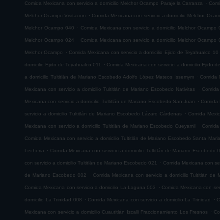
.
Comida Mexicana con servicio a domicilio Melchor Ocampo Paraje la Carranza
Comi
.
Melchor Ocampo Visitacion
Comida Mexicana con servicio a domicilio Melchor Oca
.
Melchor Ocampo 040
Comida Mexicana con servicio a domicilio Melchor Ocampo 
.
Melchor Ocampo 024
Comida Mexicana con servicio a domicilio Melchor Ocampo 
.
Melchor Ocampo
Comida Mexicana con servicio a domicilio Ejido de Teyahualco 10
.
domicilio Ejido de Teyahualco 011
Comida Mexicana con servicio a domicilio Ejido 
.
a domicilio Tultitlán de Mariano Escobedo Adolfo López Mateos Issemym
Comida M
.
Mexicana con servicio a domicilio Tultitlán de Mariano Escobedo Nativitas
Comida 
.
Mexicana con servicio a domicilio Tultitlán de Mariano Escobedo San Juan
Comida M
.
servicio a domicilio Tultitlán de Mariano Escobedo Lázaro Cárdenas
Comida Mexica
.
Mexicana con servicio a domicilio Tultitlán de Mariano Escobedo Cueyamil
Comida 
Comida Mexicana con servicio a domicilio Tultitlán de Mariano Escobedo Santa Mar
.
Lecheria
Comida Mexicana con servicio a domicilio Tultitlán de Mariano Escobedo 
.
con servicio a domicilio Tultitlán de Mariano Escobedo 021
Comida Mexicana con serv
.
de Mariano Escobedo 002
Comida Mexicana con servicio a domicilio Tultitlán d
.
Comida Mexicana con servicio a domicilio La Laguna 003
Comida Mexicana con serv
.
.
domicilio La Trinidad 008
Comida Mexicana con servicio a domicilio La Trinidad
C
.
Mexicana con servicio a domicilio Cuautitlán Izcalli Fraccionamiento Los Fresnos
Co