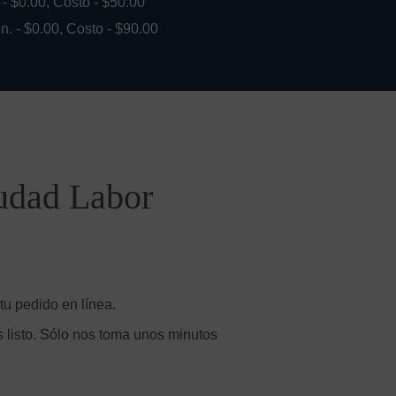
. - $0.00, Costo - $50.00
in. - $0.00, Costo - $90.00
iudad Labor
tu pedido en línea.
 listo. Sólo nos toma unos minutos