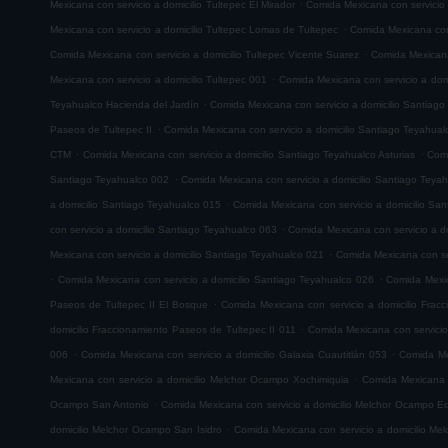
.
Mexicana con servicio a domicilio Tultepec El Mirador
Comida Mexicana con servicio
.
Mexicana con servicio a domicilio Tultepec Lomas de Tultepec
Comida Mexicana con 
.
Comida Mexicana con servicio a domicilio Tultepec Vicente Suarez
Comida Mexicana 
.
Mexicana con servicio a domicilio Tultepec 001
Comida Mexicana con servicio a domi
.
Teyahualco Hacienda del Jardín
Comida Mexicana con servicio a domicilio Santiag
.
Paseos de Tultepec II
Comida Mexicana con servicio a domicilio Santiago Teyahual
.
.
CTM
Comida Mexicana con servicio a domicilio Santiago Teyahualco Asturias
Comi
.
Santiago Teyahualco 002
Comida Mexicana con servicio a domicilio Santiago Teya
.
a domicilio Santiago Teyahualco 015
Comida Mexicana con servicio a domicilio Sa
.
con servicio a domicilio Santiago Teyahualco 063
Comida Mexicana con servicio a d
.
Mexicana con servicio a domicilio Santiago Teyahualco 021
Comida Mexicana con ser
.
.
Comida Mexicana con servicio a domicilio Santiago Teyahualco 026
Comida Mexic
.
Paseos de Tultepec II El Bosque
Comida Mexicana con servicio a domicilio Frac
.
domicilio Fraccionamiento Paseos de Tultepec II 011
Comida Mexicana con servicio
.
.
006
Comida Mexicana con servicio a domicilio Galaxia Cuautitlán 053
Comida Mex
.
Mexicana con servicio a domicilio Melchor Ocampo Xochimiquia
Comida Mexicana 
.
Ocampo San Antonio
Comida Mexicana con servicio a domicilio Melchor Ocampo E
.
domicilio Melchor Ocampo San Isidro
Comida Mexicana con servicio a domicilio M