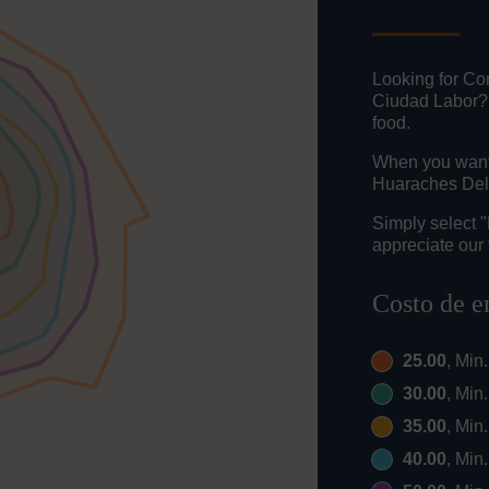
Looking for Co
Ciudad Labor? 
food.
When you want t
Huaraches Del 
Simply select 
appreciate our 
Costo de e
25.00
, Min
30.00
, Min
35.00
, Min
40.00
, Min