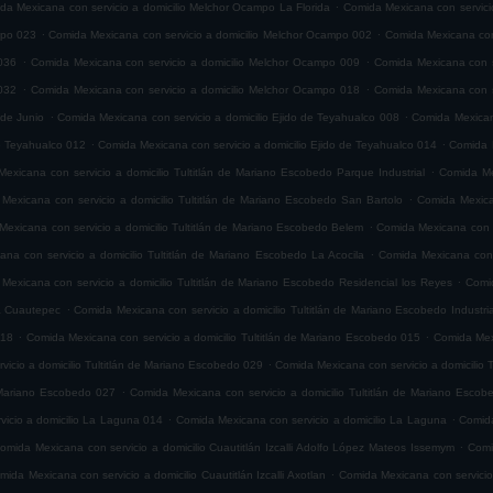
.
da Mexicana con servicio a domicilio Melchor Ocampo La Florida
Comida Mexicana con servici
.
.
mpo 023
Comida Mexicana con servicio a domicilio Melchor Ocampo 002
Comida Mexicana con
.
.
036
Comida Mexicana con servicio a domicilio Melchor Ocampo 009
Comida Mexicana con s
.
.
032
Comida Mexicana con servicio a domicilio Melchor Ocampo 018
Comida Mexicana con s
.
.
 de Junio
Comida Mexicana con servicio a domicilio Ejido de Teyahualco 008
Comida Mexicana
.
.
de Teyahualco 012
Comida Mexicana con servicio a domicilio Ejido de Teyahualco 014
Comida M
.
exicana con servicio a domicilio Tultitlán de Mariano Escobedo Parque Industrial
Comida Mex
.
Mexicana con servicio a domicilio Tultitlán de Mariano Escobedo San Bartolo
Comida Mexica
.
exicana con servicio a domicilio Tultitlán de Mariano Escobedo Belem
Comida Mexicana con s
.
na con servicio a domicilio Tultitlán de Mariano Escobedo La Acocila
Comida Mexicana con 
.
Mexicana con servicio a domicilio Tultitlán de Mariano Escobedo Residencial los Reyes
Comid
.
ia Cuautepec
Comida Mexicana con servicio a domicilio Tultitlán de Mariano Escobedo Industria
.
.
018
Comida Mexicana con servicio a domicilio Tultitlán de Mariano Escobedo 015
Comida Mexi
.
icio a domicilio Tultitlán de Mariano Escobedo 029
Comida Mexicana con servicio a domicilio 
.
e Mariano Escobedo 027
Comida Mexicana con servicio a domicilio Tultitlán de Mariano Esco
.
.
icio a domicilio La Laguna 014
Comida Mexicana con servicio a domicilio La Laguna
Comida
.
omida Mexicana con servicio a domicilio Cuautitlán Izcalli Adolfo López Mateos Issemym
Comi
.
mida Mexicana con servicio a domicilio Cuautitlán Izcalli Axotlan
Comida Mexicana con servicio 