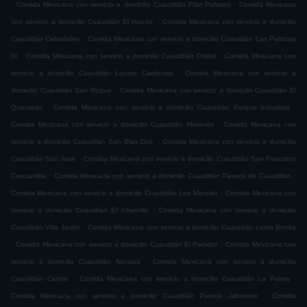
.
.
Comida Mexicana con servicio a domicilio Cuautitlán Pilar Pallares
Comida Mexicana
.
con servicio a domicilio Cuautitlán El Huerto
Comida Mexicana con servicio a domicilio
.
Cuautitlán Cebadales
Comida Mexicana con servicio a domicilio Cuautitlán Las Patricias
.
.
III
Comida Mexicana con servicio a domicilio Cuautitlán Cristal
Comida Mexicana con
.
servicio a domicilio Cuautitlán Lazaro Cardenas
Comida Mexicana con servicio a
.
domicilio Cuautitlán San Roque
Comida Mexicana con servicio a domicilio Cuautitlán El
.
.
Quemado
Comida Mexicana con servicio a domicilio Cuautitlán Parque Industrial
.
Comida Mexicana con servicio a domicilio Cuautitlán Misiones
Comida Mexicana con
.
servicio a domicilio Cuautitlán San Blas Dos
Comida Mexicana con servicio a domicilio
.
Cuautitlán San Jose
Comida Mexicana con servicio a domicilio Cuautitlán San Francisco
.
.
Cascantitla
Comida Mexicana con servicio a domicilio Cuautitlán Paseos de Cuautitlan
.
Comida Mexicana con servicio a domicilio Cuautitlán Los Morales
Comida Mexicana con
.
servicio a domicilio Cuautitlán El Infiernillo
Comida Mexicana con servicio a domicilio
.
Cuautitlán Villa Jardin
Comida Mexicana con servicio a domicilio Cuautitlán Loma Bonita
.
.
Comida Mexicana con servicio a domicilio Cuautitlán El Partidor
Comida Mexicana con
.
servicio a domicilio Cuautitlán Necapa
Comida Mexicana con servicio a domicilio
.
.
Cuautitlán Centro
Comida Mexicana con servicio a domicilio Cuautitlán La Palma
.
Comida Mexicana con servicio a domicilio Cuautitlán Puente Jabonero
Comida