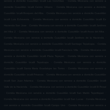
.
servicio a domicilio Cuautitlán Izcalli Las Conchitas
Comida Mexicana con servicio a
.
domicilio Cuautitlán Izcalli Centro Urbano
Comida Mexicana con servicio a domicilio
.
Cuautitlán Izcalli Bosques del Alba
Comida Mexicana con servicio a domicilio Cuautitlán
.
Izcalli Luis Echeverria
Comida Mexicana con servicio a domicilio Cuautitlán Izcalli Ex
.
Hacienda San Jose
Comida Mexicana con servicio a domicilio Cuautitlán Izcalli Jardines
.
.
del Alba 2
Comida Mexicana con servicio a domicilio Cuautitlán Izcalli Arcos del Alba
.
Comida Mexicana con servicio a domicilio Cuautitlán Izcalli Jardines de la Hacienda
.
Comida Mexicana con servicio a domicilio Cuautitlán Izcalli Santiago Tepalcapa
Comida
.
Mexicana con servicio a domicilio Cuautitlán Izcalli Francisco Villa
Comida Mexicana con
.
servicio a domicilio Cuautitlán Izcalli Plaza Tepeyac
Comida Mexicana con servicio a
.
domicilio Cuautitlán Izcalli Tepalcapa
Comida Mexicana con servicio a domicilio
.
Cuautitlán Izcalli Santa Maria Guadalupe las Torres
Comida Mexicana con servicio a
.
domicilio Cuautitlán Izcalli Privanza
Comida Mexicana con servicio a domicilio Cuautitlán
.
Izcalli San Juan Atlamica
Comida Mexicana con servicio a domicilio Cuautitlán Izcalli
.
Valle de la Hacienda
Comida Mexicana con servicio a domicilio Cuautitlán Izcalli El Rosal
.
.
Comida Mexicana con servicio a domicilio Cuautitlán Izcalli San Martin Tepetlixpan
.
Comida Mexicana con servicio a domicilio Cuautitlán Izcalli San Lucas
Comida Mexicana
.
con servicio a domicilio Cuautitlán Izcalli Campo Uno
Comida Mexicana con servicio a