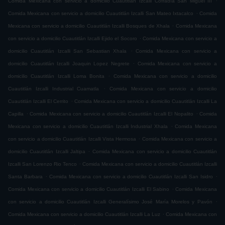
Comida Mexicana con servicio a domicilio Cuautitlán Izcalli Cofradía San Miguel ÌII
.
Comida Mexicana con servicio a domicilio Cuautitlán Izcalli San Mateo Ixtacalco
Comida
.
Mexicana con servicio a domicilio Cuautitlán Izcalli Bosques de Xhala
Comida Mexicana
.
con servicio a domicilio Cuautitlán Izcalli Ejido el Socoro
Comida Mexicana con servicio a
.
domicilio Cuautitlán Izcalli San Sebastian Xhala
Comida Mexicana con servicio a
.
domicilio Cuautitlán Izcalli Joaquin Lopez Negrete
Comida Mexicana con servicio a
.
domicilio Cuautitlán Izcalli Loma Bonita
Comida Mexicana con servicio a domicilio
.
Cuautitlán Izcalli Industrial Cuamatla
Comida Mexicana con servicio a domicilio
.
Cuautitlán Izcalli El Cerrito
Comida Mexicana con servicio a domicilio Cuautitlán Izcalli La
.
.
Capilla
Comida Mexicana con servicio a domicilio Cuautitlán Izcalli El Nopalito
Comida
.
Mexicana con servicio a domicilio Cuautitlán Izcalli Industrial Xhala
Comida Mexicana
.
con servicio a domicilio Cuautitlán Izcalli Vista Hermosa
Comida Mexicana con servicio a
.
domicilio Cuautitlán Izcalli Jaltipa
Comida Mexicana con servicio a domicilio Cuautitlán
.
Izcalli San Lorenzo Rio Tenco
Comida Mexicana con servicio a domicilio Cuautitlán Izcalli
.
.
Santa Barbara
Comida Mexicana con servicio a domicilio Cuautitlán Izcalli San Isidro
.
Comida Mexicana con servicio a domicilio Cuautitlán Izcalli El Sabino
Comida Mexicana
.
con servicio a domicilio Cuautitlán Izcalli Generalísimo José María Morelos y Pavón
.
Comida Mexicana con servicio a domicilio Cuautitlán Izcalli La Luz
Comida Mexicana con