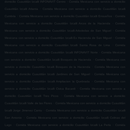
.
domicilio Cuautitlán Izcalli INFONAVIT Centro
Comida Mexicana con servicio a domicilio
.
Cuautitlán Izcalli Atlanta
Comida Mexicana con servicio a domicilio Cuautitlán Izcalli
.
.
Cumbria
Comida Mexicana con servicio a domicilio Cuautitlán Izcalli Ensueños
Comida
.
Mexicana con servicio a domicilio Cuautitlán Izcalli Arcos de la Hacienda
Comida
.
Mexicana con servicio a domicilio Cuautitlán Izcalli Arboledas de San Miguel
Comida
.
Mexicana con servicio a domicilio Cuautitlán Izcalli Ex Hacienda de San Miguel
Comida
.
Mexicana con servicio a domicilio Cuautitlán Izcalli Santa Rosa de Lima
Comida
.
Mexicana con servicio a domicilio Cuautitlán Izcalli INFONAVIT Norte
Comida Mexicana
.
con servicio a domicilio Cuautitlán Izcalli Bosques de Hacienda
Comida Mexicana con
.
servicio a domicilio Cuautitlán Izcalli Bosques de la Hacienda
Comida Mexicana con
.
servicio a domicilio Cuautitlán Izcalli Jardines de San Miguel
Comida Mexicana con
.
servicio a domicilio Cuautitlán Izcalli Ampliacion la Quebrada
Comida Mexicana con
.
servicio a domicilio Cuautitlán Izcalli Civica Bacardi
Comida Mexicana con servicio a
.
domicilio Cuautitlán Izcalli Tres Picos
Comida Mexicana con servicio a domicilio
.
Cuautitlán Izcalli Valle de las Flores
Comida Mexicana con servicio a domicilio Cuautitlán
.
Izcalli Jorge Jimenez Cantu
Comida Mexicana con servicio a domicilio Cuautitlán Izcalli
.
San Antonio
Comida Mexicana con servicio a domicilio Cuautitlán Izcalli Colinas del
.
.
Lago
Comida Mexicana con servicio a domicilio Cuautitlán Izcalli La Perla
Comida