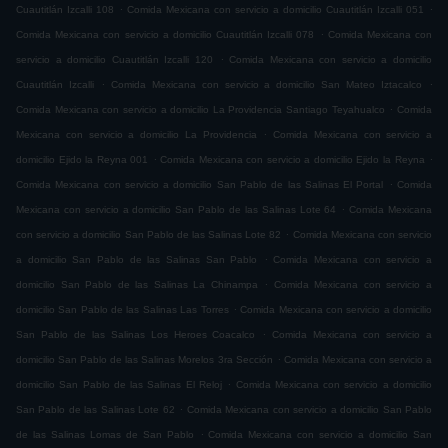
.
.
Cuautitlán Izcalli 108
Comida Mexicana con servicio a domicilio Cuautitlán Izcalli 051
.
Comida Mexicana con servicio a domicilio Cuautitlán Izcalli 078
Comida Mexicana con
.
servicio a domicilio Cuautitlán Izcalli 120
Comida Mexicana con servicio a domicilio
.
.
Cuautitlán Izcalli
Comida Mexicana con servicio a domicilio San Mateo Iztacalco
.
Comida Mexicana con servicio a domicilio La Providencia Santiago Teyahualco
Comida
.
Mexicana con servicio a domicilio La Providencia
Comida Mexicana con servicio a
.
.
domicilio Ejido la Reyna 001
Comida Mexicana con servicio a domicilio Ejido la Reyna
.
Comida Mexicana con servicio a domicilio San Pablo de las Salinas El Portal
Comida
.
Mexicana con servicio a domicilio San Pablo de las Salinas Lote 64
Comida Mexicana
.
con servicio a domicilio San Pablo de las Salinas Lote 82
Comida Mexicana con servicio
.
a domicilio San Pablo de las Salinas San Pablo
Comida Mexicana con servicio a
.
domicilio San Pablo de las Salinas La Chinampa
Comida Mexicana con servicio a
.
domicilio San Pablo de las Salinas Las Torres
Comida Mexicana con servicio a domicilio
.
San Pablo de las Salinas Los Heroes Coacalco
Comida Mexicana con servicio a
.
domicilio San Pablo de las Salinas Morelos 3ra Sección
Comida Mexicana con servicio a
.
domicilio San Pablo de las Salinas El Reloj
Comida Mexicana con servicio a domicilio
.
San Pablo de las Salinas Lote 62
Comida Mexicana con servicio a domicilio San Pablo
.
de las Salinas Lomas de San Pablo
Comida Mexicana con servicio a domicilio San