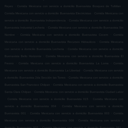
.
.
Reyes
Comida Mexicana con servicio a domicilio Buenavista Bosques de Tultitlan
.
Comida Mexicana con servicio a domicilio Buenavista Electricistas
Comida Mexicana con
.
servicio a domicilio Buenavista Independencia
Comida Mexicana con servicio a domicilio
.
Buenavista Industrial Lecheria
Comida Mexicana con servicio a domicilio Buenavista Sin
.
.
Nombre
Comida Mexicana con servicio a domicilio Buenavista Cocem
Comida
.
Mexicana con servicio a domicilio Buenavista Recursos Hidraulicos
Comida Mexicana
.
con servicio a domicilio Buenavista Lecheria
Comida Mexicana con servicio a domicilio
.
Buenavista Bello Horizonte
Comida Mexicana con servicio a domicilio Buenavista El
.
.
Fresno
Comida Mexicana con servicio a domicilio Buenavista La Loma
Comida
.
Mexicana con servicio a domicilio Buenavista La Libertad
Comida Mexicana con servicio
.
a domicilio Buenavista 2da Sección las Torres
Comida Mexicana con servicio a domicilio
.
Buenavista San Francisco Chilpan
Comida Mexicana con servicio a domicilio Buenavista
.
Santa Clara Chilpan
Comida Mexicana con servicio a domicilio Buenavista Ciudad Labor
.
.
Comida Mexicana con servicio a domicilio Buenavista 015
Comida Mexicana con
.
servicio a domicilio Buenavista 004
Comida Mexicana con servicio a domicilio
.
.
Buenavista 001
Comida Mexicana con servicio a domicilio Buenavista 003
Comida
.
Mexicana con servicio a domicilio Buenavista 008
Comida Mexicana con servicio a
.
.
domicilio Buenavista 002
Comida Mexicana con servicio a domicilio Buenavista 061