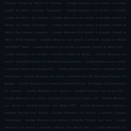
.
domicilio Ciudad de México El Terremoto
Comida Mexicana con servicio a domicilio
.
Ciudad de México Santiago Teyahualco
Comida Mexicana con servicio a domicilio
.
Ciudad de México San Juanico
Comida Mexicana con servicio a domicilio Ciudad de
.
México San Mateo Cuautepec
Comida Mexicana con servicio a domicilio Ciudad de
.
México San Antonio Xahuento
Comida Mexicana con servicio a domicilio Ciudad de
.
México Bello Horizonte
Comida Mexicana con servicio a domicilio Ciudad de México
.
.
INFONAVIT Norte
Comida Mexicana con servicio a domicilio Ciudad de México 001
.
Comida Mexicana con servicio a domicilio Ciudad de México
Comida Mexicana con
.
servicio a domicilio Paseos del Bosque Fraccionamiento
Comida Mexicana con servicio
.
a domicilio Paseos del Bosque 012
Comida Mexicana con servicio a domicilio Paseos
.
del Bosque
Comida Mexicana con servicio a domicilio Fracción San Roque Paseos del
.
Bosque
Comida Mexicana con servicio a domicilio Fracción San Roque Fraccionamiento
.
.
La Toscana
Comida Mexicana con servicio a domicilio Fracción San Roque 001
.
Comida Mexicana con servicio a domicilio Fracción San Roque 038
Comida Mexicana
.
con servicio a domicilio Fracción San Roque 009
Comida Mexicana con servicio a
.
domicilio Fracción San Roque
Comida Mexicana con servicio a domicilio Tultepec
.
.
Xochimiquia
Comida Mexicana con servicio a domicilio Tultepec San Juan
Comida
.
Mexicana con servicio a domicilio Tultepec San Miguel Otlica
Comida Mexicana con