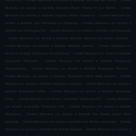
Puente 023
Comida Mexicana con servicio a domicilio San José del Puente
Comida
.
Mexicana con servicio a domicilio Conjunto Urbano Álamos III Los Álamos
Comida
.
Mexicana con servicio a domicilio Conjunto Urbano Álamos III
Comida Mexicana con
.
servicio a domicilio Las Chinampas La Chinampa
Comida Mexicana con servicio a
.
domicilio Las Chinampas 010
Comida Mexicana con servicio a domicilio Las Chinampas
.
.
Comida Mexicana con servicio a domicilio Alborada Jaltenco Los Heroes Coacalco
.
Comida Mexicana con servicio a domicilio Alborada Jaltenco
Comida Mexicana con
.
servicio a domicilio Teoloyucan Santa Barbara
Comida Mexicana con servicio a domicilio
.
Teoloyucan Atzacoalco
Comida Mexicana con servicio a domicilio Teoloyucan
.
.
Tepanquiahuac
Comida Mexicana con servicio a domicilio Teoloyucan Tlatenco
.
Comida Mexicana con servicio a domicilio Teoloyucan Santa Maria Caliacac
Comida
.
Mexicana con servicio a domicilio Teoloyucan Santiago
Comida Mexicana con servicio a
.
domicilio Teoloyucan Tlatilco
Comida Mexicana con servicio a domicilio Teoloyucan
.
.
Analco
Comida Mexicana con servicio a domicilio Teoloyucan 027
Comida Mexicana
.
con servicio a domicilio Teoloyucan 002
Comida Mexicana con servicio a domicilio
.
Teoloyucan
Comida Mexicana con servicio a domicilio San Bartolo Santa María
.
.
Huecatitla
Comida Mexicana con servicio a domicilio San Bartolo san bartolo
Comida
.
Mexicana con servicio a domicilio San Bartolo Santiago
Comida Mexicana con servicio a
.
.