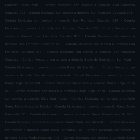
.
Coacalco Zacuauhtitla
Comida Mexicana con servicio a domicilio San Francisco
.
.
Coacalco 004
Comida Mexicana con servicio a domicilio San Francisco Coacalco 001
.
Comida Mexicana con servicio a domicilio San Francisco Coacalco 029
Comida
.
Mexicana con servicio a domicilio San Francisco Coacalco 065
Comida Mexicana con
.
servicio a domicilio San Francisco Coacalco 010
Comida Mexicana con servicio a
.
domicilio San Francisco Coacalco 003
Comida Mexicana con servicio a domicilio San
.
Francisco Coacalco 073
Comida Mexicana con servicio a domicilio San Francisco
.
.
Coacalco
Comida Mexicana con servicio a domicilio Barrio de San Martín San Martin
.
Comida Mexicana con servicio a domicilio Barrio de San Martín
Comida Mexicana con
.
servicio a domicilio Coacalco de Berriozabal
Comida Mexicana con servicio a domicilio
.
Paraje Trigo Tenco 009
Comida Mexicana con servicio a domicilio Paraje Trigo Tenco
.
.
010
Comida Mexicana con servicio a domicilio Paraje Trigo Tenco
Comida Mexicana
.
con servicio a domicilio Ejido San Pablito
Comida Mexicana con servicio a domicilio
.
Santa María Huecatitla Morelos
Comida Mexicana con servicio a domicilio Santa María
.
.
Huecatitla 011
Comida Mexicana con servicio a domicilio Santa María Huecatitla 024
.
Comida Mexicana con servicio a domicilio Santa María Huecatitla 026
Comida Mexicana
.
con servicio a domicilio Santa María Huecatitla 010
Comida Mexicana con servicio a
.
domicilio Santa María Huecatitla 005
Comida Mexicana con servicio a domicilio Santa