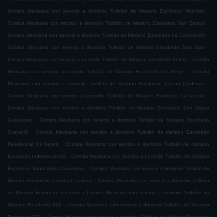
.
Comida Mexicana con servicio a domicilio Tultitlán de Mariano Escobedo Nativitas
.
Comida Mexicana con servicio a domicilio Tultitlán de Mariano Escobedo San Bartolo
.
Comida Mexicana con servicio a domicilio Tultitlán de Mariano Escobedo La Concepción
.
Comida Mexicana con servicio a domicilio Tultitlán de Mariano Escobedo San Juan
.
Comida Mexicana con servicio a domicilio Tultitlán de Mariano Escobedo Belem
Comida
.
Mexicana con servicio a domicilio Tultitlán de Mariano Escobedo Los Reyes
Comida
.
Mexicana con servicio a domicilio Tultitlán de Mariano Escobedo Lázaro Cárdenas
.
Comida Mexicana con servicio a domicilio Tultitlán de Mariano Escobedo La Acocila
Comida Mexicana con servicio a domicilio Tultitlán de Mariano Escobedo San Mateo
.
Cuautepec
Comida Mexicana con servicio a domicilio Tultitlán de Mariano Escobedo
.
Cueyamil
Comida Mexicana con servicio a domicilio Tultitlán de Mariano Escobedo
.
Residencial los Reyes
Comida Mexicana con servicio a domicilio Tultitlán de Mariano
.
Escobedo Independencia
Comida Mexicana con servicio a domicilio Tultitlán de Mariano
.
Escobedo Santa Maria Cuautepec
Comida Mexicana con servicio a domicilio Tultitlán de
.
Mariano Escobedo Industrial Lecheria
Comida Mexicana con servicio a domicilio Tultitlán
.
de Mariano Escobedo Lecheria
Comida Mexicana con servicio a domicilio Tultitlán de
.
Mariano Escobedo 018
Comida Mexicana con servicio a domicilio Tultitlán de Mariano
.
Escobedo 015
Comida Mexicana con servicio a domicilio Tultitlán de Mariano Escobedo