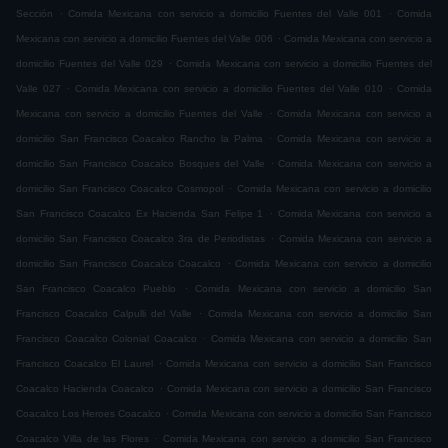
.
.
Sección
Comida Mexicana con servicio a domicilio Fuentes del Valle 001
Comida
.
Mexicana con servicio a domicilio Fuentes del Valle 006
Comida Mexicana con servicio a
.
domicilio Fuentes del Valle 029
Comida Mexicana con servicio a domicilio Fuentes del
.
.
Valle 027
Comida Mexicana con servicio a domicilio Fuentes del Valle 010
Comida
.
Mexicana con servicio a domicilio Fuentes del Valle
Comida Mexicana con servicio a
.
domicilio San Francisco Coacalco Rancho la Palma
Comida Mexicana con servicio a
.
domicilio San Francisco Coacalco Bosques del Valle
Comida Mexicana con servicio a
.
domicilio San Francisco Coacalco Cosmopol
Comida Mexicana con servicio a domicilio
.
San Francisco Coacalco Ex Hacienda San Felipe 1
Comida Mexicana con servicio a
.
domicilio San Francisco Coacalco 3ra de Periodistas
Comida Mexicana con servicio a
.
domicilio San Francisco Coacalco Coacalco
Comida Mexicana con servicio a domicilio
.
San Francisco Coacalco Pueblo
Comida Mexicana con servicio a domicilio San
.
Francisco Coacalco Calpulli del Valle
Comida Mexicana con servicio a domicilio San
.
Francisco Coacalco Colonial Coacalco
Comida Mexicana con servicio a domicilio San
.
Francisco Coacalco El Laurel
Comida Mexicana con servicio a domicilio San Francisco
.
Coacalco Hacienda Coacalco
Comida Mexicana con servicio a domicilio San Francisco
.
Coacalco Los Heroes Coacalco
Comida Mexicana con servicio a domicilio San Francisco
.
Coacalco Villa de las Flores
Comida Mexicana con servicio a domicilio San Francisco