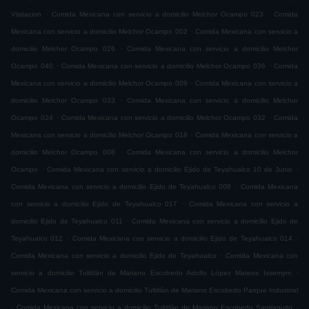
.
.
Visitacion
Comida Mexicana con servicio a domicilio Melchor Ocampo 023
Comida
.
Mexicana con servicio a domicilio Melchor Ocampo 002
Comida Mexicana con servicio a
.
domicilio Melchor Ocampo 026
Comida Mexicana con servicio a domicilio Melchor
.
.
Ocampo 040
Comida Mexicana con servicio a domicilio Melchor Ocampo 036
Comida
.
Mexicana con servicio a domicilio Melchor Ocampo 009
Comida Mexicana con servicio a
.
domicilio Melchor Ocampo 033
Comida Mexicana con servicio a domicilio Melchor
.
.
Ocampo 024
Comida Mexicana con servicio a domicilio Melchor Ocampo 032
Comida
.
Mexicana con servicio a domicilio Melchor Ocampo 018
Comida Mexicana con servicio a
.
domicilio Melchor Ocampo 008
Comida Mexicana con servicio a domicilio Melchor
.
.
Ocampo
Comida Mexicana con servicio a domicilio Ejido de Teyahualco 10 de Junio
.
Comida Mexicana con servicio a domicilio Ejido de Teyahualco 008
Comida Mexicana
.
con servicio a domicilio Ejido de Teyahualco 017
Comida Mexicana con servicio a
.
domicilio Ejido de Teyahualco 011
Comida Mexicana con servicio a domicilio Ejido de
.
.
Teyahualco 012
Comida Mexicana con servicio a domicilio Ejido de Teyahualco 014
.
Comida Mexicana con servicio a domicilio Ejido de Teyahualco
Comida Mexicana con
.
servicio a domicilio Tultitlán de Mariano Escobedo Adolfo López Mateos Issemym
Comida Mexicana con servicio a domicilio Tultitlán de Mariano Escobedo Parque Industrial
.
.
Comida Mexicana con servicio a domicilio Tultitlán de Mariano Escobedo Santiaguito