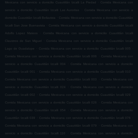
.
Mexicana con servicio a domicilio Cuautitlán Izcalli La Piedad
Comida Mexicana con
.
servicio a domicilio Cuautitlán Izcalli Las Auroritas
Comida Mexicana con servicio a
.
domicilio Cuautitlán Izcalli Bellavista
Comida Mexicana con servicio a domicilio Cuautitlán
.
Izcalli San Jose Buenavista
Comida Mexicana con servicio a domicilio Cuautitlán Izcalli
.
Adolfo Lopez Mateos
Comida Mexicana con servicio a domicilio Cuautitlán Izcalli
.
Claustros de San Miguel
Comida Mexicana con servicio a domicilio Cuautitlán Izcalli
.
.
Lago de Guadalupe
Comida Mexicana con servicio a domicilio Cuautitlán Izcalli 005
.
Comida Mexicana con servicio a domicilio Cuautitlán Izcalli 006
Comida Mexicana con
.
servicio a domicilio Cuautitlán Izcalli 004
Comida Mexicana con servicio a domicilio
.
.
Cuautitlán Izcalli 001
Comida Mexicana con servicio a domicilio Cuautitlán Izcalli 010
.
Comida Mexicana con servicio a domicilio Cuautitlán Izcalli 003
Comida Mexicana con
.
servicio a domicilio Cuautitlán Izcalli 024
Comida Mexicana con servicio a domicilio
.
.
Cuautitlán Izcalli 002
Comida Mexicana con servicio a domicilio Cuautitlán Izcalli 029
.
Comida Mexicana con servicio a domicilio Cuautitlán Izcalli 026
Comida Mexicana con
.
servicio a domicilio Cuautitlán Izcalli 054
Comida Mexicana con servicio a domicilio
.
.
Cuautitlán Izcalli 039
Comida Mexicana con servicio a domicilio Cuautitlán Izcalli 076
.
Comida Mexicana con servicio a domicilio Cuautitlán Izcalli 079
Comida Mexicana con
.
servicio a domicilio Cuautitlán Izcalli 110
Comida Mexicana con servicio a domicilio