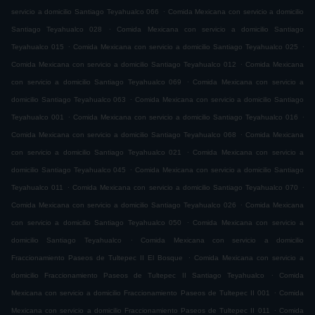
.
servicio a domicilio Santiago Teyahualco 066
Comida Mexicana con servicio a domicilio
.
Santiago Teyahualco 028
Comida Mexicana con servicio a domicilio Santiago
.
.
Teyahualco 015
Comida Mexicana con servicio a domicilio Santiago Teyahualco 025
.
Comida Mexicana con servicio a domicilio Santiago Teyahualco 012
Comida Mexicana
.
con servicio a domicilio Santiago Teyahualco 069
Comida Mexicana con servicio a
.
domicilio Santiago Teyahualco 063
Comida Mexicana con servicio a domicilio Santiago
.
.
Teyahualco 001
Comida Mexicana con servicio a domicilio Santiago Teyahualco 016
.
Comida Mexicana con servicio a domicilio Santiago Teyahualco 068
Comida Mexicana
.
con servicio a domicilio Santiago Teyahualco 021
Comida Mexicana con servicio a
.
domicilio Santiago Teyahualco 045
Comida Mexicana con servicio a domicilio Santiago
.
.
Teyahualco 011
Comida Mexicana con servicio a domicilio Santiago Teyahualco 070
.
Comida Mexicana con servicio a domicilio Santiago Teyahualco 026
Comida Mexicana
.
con servicio a domicilio Santiago Teyahualco 050
Comida Mexicana con servicio a
.
domicilio Santiago Teyahualco
Comida Mexicana con servicio a domicilio
.
Fraccionamiento Paseos de Tultepec II El Bosque
Comida Mexicana con servicio a
.
domicilio Fraccionamiento Paseos de Tultepec II Santiago Teyahualco
Comida
.
Mexicana con servicio a domicilio Fraccionamiento Paseos de Tultepec II 001
Comida
.
Mexicana con servicio a domicilio Fraccionamiento Paseos de Tultepec II 011
Comida