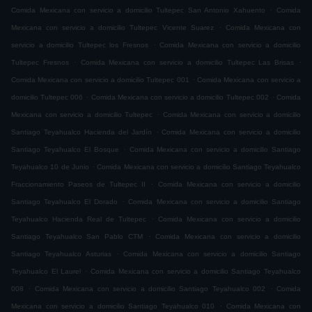
.
Comida Mexicana con servicio a domicilio Tultepec San Antonio Xahuento
Comida
.
Mexicana con servicio a domicilio Tultepec Vicente Suarez
Comida Mexicana con
.
servicio a domicilio Tultepec los Fresnos
Comida Mexicana con servicio a domicilio
.
.
Tultepec Fresnos
Comida Mexicana con servicio a domicilio Tultepec Las Brisas
.
Comida Mexicana con servicio a domicilio Tultepec 001
Comida Mexicana con servicio a
.
.
domicilio Tultepec 006
Comida Mexicana con servicio a domicilio Tultepec 002
Comida
.
Mexicana con servicio a domicilio Tultepec
Comida Mexicana con servicio a domicilio
.
Santiago Teyahualco Hacienda del Jardín
Comida Mexicana con servicio a domicilio
.
Santiago Teyahualco El Bosque
Comida Mexicana con servicio a domicilio Santiago
.
Teyahualco 10 de Junio
Comida Mexicana con servicio a domicilio Santiago Teyahualco
.
Fraccionamiento Paseos de Tultepec II
Comida Mexicana con servicio a domicilio
.
Santiago Teyahualco El Dorado
Comida Mexicana con servicio a domicilio Santiago
.
Teyahualco Hacienda Real de Tultepec
Comida Mexicana con servicio a domicilio
.
Santiago Teyahualco San Pablo CTM
Comida Mexicana con servicio a domicilio
.
Santiago Teyahualco Asturias
Comida Mexicana con servicio a domicilio Santiago
.
Teyahualco El Laurel
Comida Mexicana con servicio a domicilio Santiago Teyahualco
.
.
008
Comida Mexicana con servicio a domicilio Santiago Teyahualco 002
Comida
.
Mexicana con servicio a domicilio Santiago Teyahualco 010
Comida Mexicana con