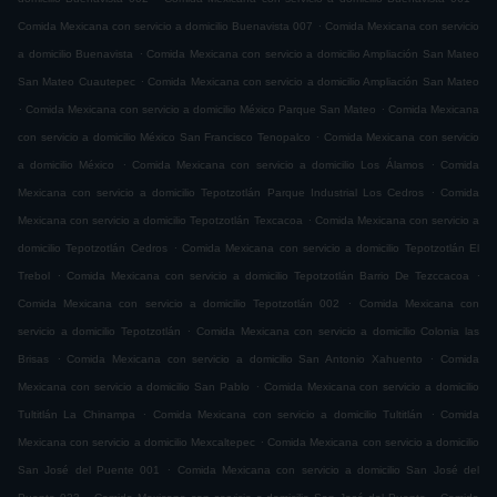
.
Comida Mexicana con servicio a domicilio Buenavista 007
Comida Mexicana con servicio
.
a domicilio Buenavista
Comida Mexicana con servicio a domicilio Ampliación San Mateo
.
San Mateo Cuautepec
Comida Mexicana con servicio a domicilio Ampliación San Mateo
.
.
Comida Mexicana con servicio a domicilio México Parque San Mateo
Comida Mexicana
.
con servicio a domicilio México San Francisco Tenopalco
Comida Mexicana con servicio
.
.
a domicilio México
Comida Mexicana con servicio a domicilio Los Álamos
Comida
.
Mexicana con servicio a domicilio Tepotzotlán Parque Industrial Los Cedros
Comida
.
Mexicana con servicio a domicilio Tepotzotlán Texcacoa
Comida Mexicana con servicio a
.
domicilio Tepotzotlán Cedros
Comida Mexicana con servicio a domicilio Tepotzotlán El
.
.
Trebol
Comida Mexicana con servicio a domicilio Tepotzotlán Barrio De Tezccacoa
.
Comida Mexicana con servicio a domicilio Tepotzotlán 002
Comida Mexicana con
.
servicio a domicilio Tepotzotlán
Comida Mexicana con servicio a domicilio Colonia las
.
.
Brisas
Comida Mexicana con servicio a domicilio San Antonio Xahuento
Comida
.
Mexicana con servicio a domicilio San Pablo
Comida Mexicana con servicio a domicilio
.
.
Tultitlán La Chinampa
Comida Mexicana con servicio a domicilio Tultitlán
Comida
.
Mexicana con servicio a domicilio Mexcaltepec
Comida Mexicana con servicio a domicilio
.
San José del Puente 001
Comida Mexicana con servicio a domicilio San José del
.
.