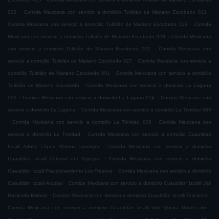
.
.
003
Comida Mexicana con servicio a domicilio Tultitlán de Mariano Escobedo 021
.
Comida Mexicana con servicio a domicilio Tultitlán de Mariano Escobedo 029
Comida
.
Mexicana con servicio a domicilio Tultitlán de Mariano Escobedo 028
Comida Mexicana
.
con servicio a domicilio Tultitlán de Mariano Escobedo 002
Comida Mexicana con
.
servicio a domicilio Tultitlán de Mariano Escobedo 027
Comida Mexicana con servicio a
.
domicilio Tultitlán de Mariano Escobedo 001
Comida Mexicana con servicio a domicilio
.
Tultitlán de Mariano Escobedo
Comida Mexicana con servicio a domicilio La Laguna
.
.
003
Comida Mexicana con servicio a domicilio La Laguna 014
Comida Mexicana con
.
servicio a domicilio La Laguna
Comida Mexicana con servicio a domicilio La Trinidad 009
.
.
Comida Mexicana con servicio a domicilio La Trinidad 008
Comida Mexicana con
.
servicio a domicilio La Trinidad
Comida Mexicana con servicio a domicilio Cuautitlán
.
Izcalli Adolfo López Mateos Issemym
Comida Mexicana con servicio a domicilio
.
Cuautitlán Izcalli Colonial del Tepeyac
Comida Mexicana con servicio a domicilio
.
Cuautitlán Izcalli Fraccionamiento Los Fresnos
Comida Mexicana con servicio a domicilio
.
Cuautitlán Izcalli Axotlan
Comida Mexicana con servicio a domicilio Cuautitlán Izcalli Urbi
.
.
Hacienda Balboa
Comida Mexicana con servicio a domicilio Cuautitlán Izcalli Texcacoa
.
Comida Mexicana con servicio a domicilio Cuautitlán Izcalli Urbi Quinta Montecarlo
.