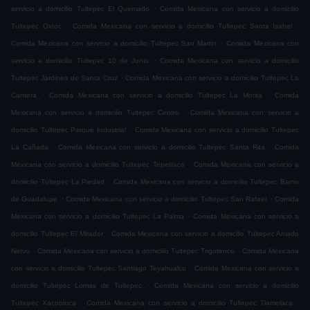
.
servicio a domicilio Tultepec El Quemado
Comida Mexicana con servicio a domicilio
.
.
Tultepec Oxtoc
Comida Mexicana con servicio a domicilio Tultepec Santa Isabel
.
Comida Mexicana con servicio a domicilio Tultepec San Martin
Comida Mexicana con
.
servicio a domicilio Tultepec 10 de Junio
Comida Mexicana con servicio a domicilio
.
Tultepec Jardines de Santa Cruz
Comida Mexicana con servicio a domicilio Tultepec La
.
.
Cantera
Comida Mexicana con servicio a domicilio Tultepec La Morita
Comida
.
Mexicana con servicio a domicilio Tultepec Centro
Comida Mexicana con servicio a
.
domicilio Tultepec Parque Industrial
Comida Mexicana con servicio a domicilio Tultepec
.
.
La Cañada
Comida Mexicana con servicio a domicilio Tultepec Santa Rita
Comida
.
Mexicana con servicio a domicilio Tultepec Tepetlixco
Comida Mexicana con servicio a
.
domicilio Tultepec La Piedad
Comida Mexicana con servicio a domicilio Tultepec Barrio
.
.
de Guadalupe
Comida Mexicana con servicio a domicilio Tultepec San Rafael
Comida
.
Mexicana con servicio a domicilio Tultepec La Palma
Comida Mexicana con servicio a
.
domicilio Tultepec El Mirador
Comida Mexicana con servicio a domicilio Tultepec Amado
.
.
Nervo
Comida Mexicana con servicio a domicilio Tultepec Trigotenco
Comida Mexicana
.
con servicio a domicilio Tultepec Santiago Teyahualco
Comida Mexicana con servicio a
.
domicilio Tultepec Lomas de Tultepec
Comida Mexicana con servicio a domicilio
.
.
Tultepec Xacopinca
Comida Mexicana con servicio a domicilio Tultepec Tlamelaca