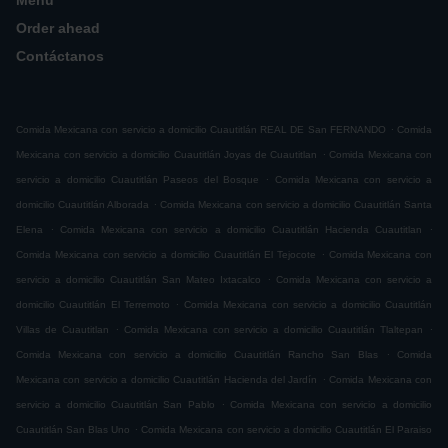
Menú
Order ahead
Contáctanos
.
Comida Mexicana con servicio a domicilio Cuautitlán REAL DE San FERNANDO
Comida
.
Mexicana con servicio a domicilio Cuautitlán Joyas de Cuautitlan
Comida Mexicana con
.
servicio a domicilio Cuautitlán Paseos del Bosque
Comida Mexicana con servicio a
.
domicilio Cuautitlán Alborada
Comida Mexicana con servicio a domicilio Cuautitlán Santa
.
.
Elena
Comida Mexicana con servicio a domicilio Cuautitlán Hacienda Cuautitlan
.
Comida Mexicana con servicio a domicilio Cuautitlán El Tejocote
Comida Mexicana con
.
servicio a domicilio Cuautitlán San Mateo Ixtacalco
Comida Mexicana con servicio a
.
domicilio Cuautitlán El Terremoto
Comida Mexicana con servicio a domicilio Cuautitlán
.
.
Villas de Cuautitlan
Comida Mexicana con servicio a domicilio Cuautitlán Tlaltepan
.
Comida Mexicana con servicio a domicilio Cuautitlán Rancho San Blas
Comida
.
Mexicana con servicio a domicilio Cuautitlán Hacienda del Jardín
Comida Mexicana con
.
servicio a domicilio Cuautitlán San Pablo
Comida Mexicana con servicio a domicilio
.
Cuautitlán San Blas Uno
Comida Mexicana con servicio a domicilio Cuautitlán El Paraiso