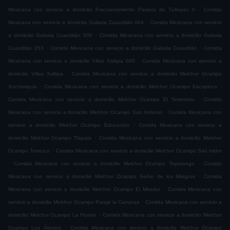
.
Mexicana con servicio a domicilio Fraccionamiento Paseos de Tultepec II
Comida
.
Mexicana con servicio a domicilio Galaxia Cuautitlán 004
Comida Mexicana con servicio
.
a domicilio Galaxia Cuautitlán 006
Comida Mexicana con servicio a domicilio Galaxia
.
.
Cuautitlán 053
Comida Mexicana con servicio a domicilio Galaxia Cuautitlán
Comida
.
Mexicana con servicio a domicilio Villas Xaltipa 045
Comida Mexicana con servicio a
.
domicilio Villas Xaltipa
Comida Mexicana con servicio a domicilio Melchor Ocampo
.
.
Xochimiquia
Comida Mexicana con servicio a domicilio Melchor Ocampo Xacopinca
.
Comida Mexicana con servicio a domicilio Melchor Ocampo El Terremoto
Comida
.
Mexicana con servicio a domicilio Melchor Ocampo San Antonio
Comida Mexicana con
.
servicio a domicilio Melchor Ocampo Educacion
Comida Mexicana con servicio a
.
domicilio Melchor Ocampo Tlapala
Comida Mexicana con servicio a domicilio Melchor
.
Ocampo Torresco
Comida Mexicana con servicio a domicilio Melchor Ocampo San Isidro
.
.
Comida Mexicana con servicio a domicilio Melchor Ocampo Tepetongo
Comida
.
Mexicana con servicio a domicilio Melchor Ocampo Señor de los Milagros
Comida
.
Mexicana con servicio a domicilio Melchor Ocampo El Mirador
Comida Mexicana con
.
servicio a domicilio Melchor Ocampo Paraje la Carranza
Comida Mexicana con servicio a
.
domicilio Melchor Ocampo La Florida
Comida Mexicana con servicio a domicilio Melchor
.
Ocampo Los Álamos
Comida Mexicana con servicio a domicilio Melchor Ocampo