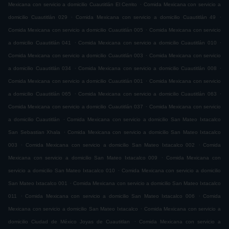
.
Mexicana con servicio a domicilio Cuautitlán El Cerrito
Comida Mexicana con servicio a
.
.
domicilio Cuautitlán 029
Comida Mexicana con servicio a domicilio Cuautitlán 49
.
Comida Mexicana con servicio a domicilio Cuautitlán 005
Comida Mexicana con servicio
.
.
a domicilio Cuautitlán 041
Comida Mexicana con servicio a domicilio Cuautitlán 010
.
Comida Mexicana con servicio a domicilio Cuautitlán 003
Comida Mexicana con servicio
.
.
a domicilio Cuautitlán 034
Comida Mexicana con servicio a domicilio Cuautitlán 008
.
Comida Mexicana con servicio a domicilio Cuautitlán 001
Comida Mexicana con servicio
.
.
a domicilio Cuautitlán 065
Comida Mexicana con servicio a domicilio Cuautitlán 063
.
Comida Mexicana con servicio a domicilio Cuautitlán 037
Comida Mexicana con servicio
.
a domicilio Cuautitlán
Comida Mexicana con servicio a domicilio San Mateo Ixtacalco
.
San Sebastian Xhala
Comida Mexicana con servicio a domicilio San Mateo Ixtacalco
.
.
003
Comida Mexicana con servicio a domicilio San Mateo Ixtacalco 002
Comida
.
Mexicana con servicio a domicilio San Mateo Ixtacalco 009
Comida Mexicana con
.
servicio a domicilio San Mateo Ixtacalco 010
Comida Mexicana con servicio a domicilio
.
San Mateo Ixtacalco 001
Comida Mexicana con servicio a domicilio San Mateo Ixtacalco
.
.
011
Comida Mexicana con servicio a domicilio San Mateo Ixtacalco 006
Comida
.
Mexicana con servicio a domicilio San Mateo Ixtacalco
Comida Mexicana con servicio a
.
domicilio Ciudad de México Joyas de Cuautitlan
Comida Mexicana con servicio a