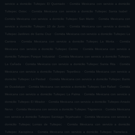
.
servicio a domicilio Tultepec El Quemado
Comida Mexicana con servicio a domicilio
.
.
Tultepec Oxtoc
Comida Mexicana con servicio a domicilio Tultepec Santa Isabel
.
Comida Mexicana con servicio a domicilio Tultepec San Martin
Comida Mexicana con
.
servicio a domicilio Tultepec 10 de Junio
Comida Mexicana con servicio a domicilio
.
Tultepec Jardines de Santa Cruz
Comida Mexicana con servicio a domicilio Tultepec La
.
.
Cantera
Comida Mexicana con servicio a domicilio Tultepec La Morita
Comida
.
Mexicana con servicio a domicilio Tultepec Centro
Comida Mexicana con servicio a
.
domicilio Tultepec Parque Industrial
Comida Mexicana con servicio a domicilio Tultepec
.
.
La Cañada
Comida Mexicana con servicio a domicilio Tultepec Santa Rita
Comida
.
Mexicana con servicio a domicilio Tultepec Tepetlixco
Comida Mexicana con servicio a
.
domicilio Tultepec La Piedad
Comida Mexicana con servicio a domicilio Tultepec Barrio
.
.
de Guadalupe
Comida Mexicana con servicio a domicilio Tultepec San Rafael
Comida
.
Mexicana con servicio a domicilio Tultepec La Palma
Comida Mexicana con servicio a
.
domicilio Tultepec El Mirador
Comida Mexicana con servicio a domicilio Tultepec Amado
.
.
Nervo
Comida Mexicana con servicio a domicilio Tultepec Trigotenco
Comida Mexicana
.
con servicio a domicilio Tultepec Santiago Teyahualco
Comida Mexicana con servicio a
.
domicilio Tultepec Lomas de Tultepec
Comida Mexicana con servicio a domicilio
.
.
Tultepec Xacopinca
Comida Mexicana con servicio a domicilio Tultepec Tlamelaca