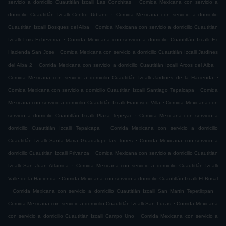
.
servicio a domicilio Cuautitlán Izcalli Las Conchitas
Comida Mexicana con servicio a
.
domicilio Cuautitlán Izcalli Centro Urbano
Comida Mexicana con servicio a domicilio
.
Cuautitlán Izcalli Bosques del Alba
Comida Mexicana con servicio a domicilio Cuautitlán
.
Izcalli Luis Echeverria
Comida Mexicana con servicio a domicilio Cuautitlán Izcalli Ex
.
Hacienda San Jose
Comida Mexicana con servicio a domicilio Cuautitlán Izcalli Jardines
.
.
del Alba 2
Comida Mexicana con servicio a domicilio Cuautitlán Izcalli Arcos del Alba
.
Comida Mexicana con servicio a domicilio Cuautitlán Izcalli Jardines de la Hacienda
.
Comida Mexicana con servicio a domicilio Cuautitlán Izcalli Santiago Tepalcapa
Comida
.
Mexicana con servicio a domicilio Cuautitlán Izcalli Francisco Villa
Comida Mexicana con
.
servicio a domicilio Cuautitlán Izcalli Plaza Tepeyac
Comida Mexicana con servicio a
.
domicilio Cuautitlán Izcalli Tepalcapa
Comida Mexicana con servicio a domicilio
.
Cuautitlán Izcalli Santa Maria Guadalupe las Torres
Comida Mexicana con servicio a
.
domicilio Cuautitlán Izcalli Privanza
Comida Mexicana con servicio a domicilio Cuautitlán
.
Izcalli San Juan Atlamica
Comida Mexicana con servicio a domicilio Cuautitlán Izcalli
.
Valle de la Hacienda
Comida Mexicana con servicio a domicilio Cuautitlán Izcalli El Rosal
.
.
Comida Mexicana con servicio a domicilio Cuautitlán Izcalli San Martin Tepetlixpan
.
Comida Mexicana con servicio a domicilio Cuautitlán Izcalli San Lucas
Comida Mexicana
.
con servicio a domicilio Cuautitlán Izcalli Campo Uno
Comida Mexicana con servicio a