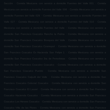
.
.
Sección
Comida Mexicana con servicio a domicilio Fuentes del Valle 001
Comida
.
Mexicana con servicio a domicilio Fuentes del Valle 006
Comida Mexicana con servicio a
.
domicilio Fuentes del Valle 029
Comida Mexicana con servicio a domicilio Fuentes del
.
.
Valle 027
Comida Mexicana con servicio a domicilio Fuentes del Valle 010
Comida
.
Mexicana con servicio a domicilio Fuentes del Valle
Comida Mexicana con servicio a
.
domicilio San Francisco Coacalco Rancho la Palma
Comida Mexicana con servicio a
.
domicilio San Francisco Coacalco Bosques del Valle
Comida Mexicana con servicio a
.
domicilio San Francisco Coacalco Cosmopol
Comida Mexicana con servicio a domicilio
.
San Francisco Coacalco Ex Hacienda San Felipe 1
Comida Mexicana con servicio a
.
domicilio San Francisco Coacalco 3ra de Periodistas
Comida Mexicana con servicio a
.
domicilio San Francisco Coacalco Coacalco
Comida Mexicana con servicio a domicilio
.
San Francisco Coacalco Pueblo
Comida Mexicana con servicio a domicilio San
.
Francisco Coacalco Calpulli del Valle
Comida Mexicana con servicio a domicilio San
.
Francisco Coacalco Colonial Coacalco
Comida Mexicana con servicio a domicilio San
.
Francisco Coacalco El Laurel
Comida Mexicana con servicio a domicilio San Francisco
.
Coacalco Hacienda Coacalco
Comida Mexicana con servicio a domicilio San Francisco
.
Coacalco Los Heroes Coacalco
Comida Mexicana con servicio a domicilio San Francisco
.
Coacalco Villa de las Flores
Comida Mexicana con servicio a domicilio San Francisco