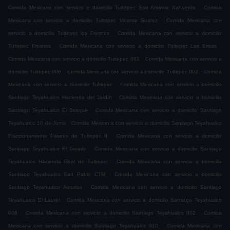
.
Comida Mexicana con servicio a domicilio Tultepec San Antonio Xahuento
Comida
.
Mexicana con servicio a domicilio Tultepec Vicente Suarez
Comida Mexicana con
.
servicio a domicilio Tultepec los Fresnos
Comida Mexicana con servicio a domicilio
.
.
Tultepec Fresnos
Comida Mexicana con servicio a domicilio Tultepec Las Brisas
.
Comida Mexicana con servicio a domicilio Tultepec 001
Comida Mexicana con servicio a
.
.
domicilio Tultepec 006
Comida Mexicana con servicio a domicilio Tultepec 002
Comida
.
Mexicana con servicio a domicilio Tultepec
Comida Mexicana con servicio a domicilio
.
Santiago Teyahualco Hacienda del Jardín
Comida Mexicana con servicio a domicilio
.
Santiago Teyahualco El Bosque
Comida Mexicana con servicio a domicilio Santiago
.
Teyahualco 10 de Junio
Comida Mexicana con servicio a domicilio Santiago Teyahualco
.
Fraccionamiento Paseos de Tultepec II
Comida Mexicana con servicio a domicilio
.
Santiago Teyahualco El Dorado
Comida Mexicana con servicio a domicilio Santiago
.
Teyahualco Hacienda Real de Tultepec
Comida Mexicana con servicio a domicilio
.
Santiago Teyahualco San Pablo CTM
Comida Mexicana con servicio a domicilio
.
Santiago Teyahualco Asturias
Comida Mexicana con servicio a domicilio Santiago
.
Teyahualco El Laurel
Comida Mexicana con servicio a domicilio Santiago Teyahualco
.
.
008
Comida Mexicana con servicio a domicilio Santiago Teyahualco 002
Comida
.
Mexicana con servicio a domicilio Santiago Teyahualco 010
Comida Mexicana con