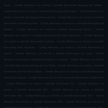
.
.
Reyes
Comida Mexicana con servicio a domicilio Buenavista Bosques de Tultitlan
.
Comida Mexicana con servicio a domicilio Buenavista Electricistas
Comida Mexicana con
.
servicio a domicilio Buenavista Independencia
Comida Mexicana con servicio a domicilio
.
Buenavista Industrial Lecheria
Comida Mexicana con servicio a domicilio Buenavista Sin
.
.
Nombre
Comida Mexicana con servicio a domicilio Buenavista Cocem
Comida
.
Mexicana con servicio a domicilio Buenavista Recursos Hidraulicos
Comida Mexicana
.
con servicio a domicilio Buenavista Lecheria
Comida Mexicana con servicio a domicilio
.
Buenavista Bello Horizonte
Comida Mexicana con servicio a domicilio Buenavista El
.
.
Fresno
Comida Mexicana con servicio a domicilio Buenavista La Loma
Comida
.
Mexicana con servicio a domicilio Buenavista La Libertad
Comida Mexicana con servicio
.
a domicilio Buenavista 2da Sección las Torres
Comida Mexicana con servicio a domicilio
.
Buenavista San Francisco Chilpan
Comida Mexicana con servicio a domicilio Buenavista
.
Santa Clara Chilpan
Comida Mexicana con servicio a domicilio Buenavista Ciudad Labor
.
.
Comida Mexicana con servicio a domicilio Buenavista 015
Comida Mexicana con
.
servicio a domicilio Buenavista 004
Comida Mexicana con servicio a domicilio
.
.
Buenavista 001
Comida Mexicana con servicio a domicilio Buenavista 003
Comida
.
Mexicana con servicio a domicilio Buenavista 008
Comida Mexicana con servicio a
.
.
domicilio Buenavista 002
Comida Mexicana con servicio a domicilio Buenavista 061