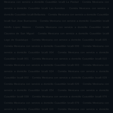
.
Mexicana con servicio a domicilio Cuautitlán Izcalli La Piedad
Comida Mexicana con
.
servicio a domicilio Cuautitlán Izcalli Las Auroritas
Comida Mexicana con servicio a
.
domicilio Cuautitlán Izcalli Bellavista
Comida Mexicana con servicio a domicilio Cuautitlán
.
Izcalli San Jose Buenavista
Comida Mexicana con servicio a domicilio Cuautitlán Izcalli
.
Adolfo Lopez Mateos
Comida Mexicana con servicio a domicilio Cuautitlán Izcalli
.
Claustros de San Miguel
Comida Mexicana con servicio a domicilio Cuautitlán Izcalli
.
.
Lago de Guadalupe
Comida Mexicana con servicio a domicilio Cuautitlán Izcalli 005
.
Comida Mexicana con servicio a domicilio Cuautitlán Izcalli 006
Comida Mexicana con
.
servicio a domicilio Cuautitlán Izcalli 004
Comida Mexicana con servicio a domicilio
.
.
Cuautitlán Izcalli 001
Comida Mexicana con servicio a domicilio Cuautitlán Izcalli 010
.
Comida Mexicana con servicio a domicilio Cuautitlán Izcalli 003
Comida Mexicana con
.
servicio a domicilio Cuautitlán Izcalli 024
Comida Mexicana con servicio a domicilio
.
.
Cuautitlán Izcalli 002
Comida Mexicana con servicio a domicilio Cuautitlán Izcalli 029
.
Comida Mexicana con servicio a domicilio Cuautitlán Izcalli 026
Comida Mexicana con
.
servicio a domicilio Cuautitlán Izcalli 054
Comida Mexicana con servicio a domicilio
.
.
Cuautitlán Izcalli 039
Comida Mexicana con servicio a domicilio Cuautitlán Izcalli 076
.
Comida Mexicana con servicio a domicilio Cuautitlán Izcalli 079
Comida Mexicana con
.
servicio a domicilio Cuautitlán Izcalli 110
Comida Mexicana con servicio a domicilio