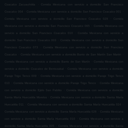
.
Coacalco Zacuauhtitla
Comida Mexicana con servicio a domicilio San Francisco
.
.
Coacalco 004
Comida Mexicana con servicio a domicilio San Francisco Coacalco 001
.
Comida Mexicana con servicio a domicilio San Francisco Coacalco 029
Comida
.
Mexicana con servicio a domicilio San Francisco Coacalco 065
Comida Mexicana con
.
servicio a domicilio San Francisco Coacalco 010
Comida Mexicana con servicio a
.
domicilio San Francisco Coacalco 003
Comida Mexicana con servicio a domicilio San
.
Francisco Coacalco 073
Comida Mexicana con servicio a domicilio San Francisco
.
.
Coacalco
Comida Mexicana con servicio a domicilio Barrio de San Martín San Martin
.
Comida Mexicana con servicio a domicilio Barrio de San Martín
Comida Mexicana con
.
servicio a domicilio Coacalco de Berriozabal
Comida Mexicana con servicio a domicilio
.
Paraje Trigo Tenco 009
Comida Mexicana con servicio a domicilio Paraje Trigo Tenco
.
.
010
Comida Mexicana con servicio a domicilio Paraje Trigo Tenco
Comida Mexicana
.
con servicio a domicilio Ejido San Pablito
Comida Mexicana con servicio a domicilio
.
Santa María Huecatitla Morelos
Comida Mexicana con servicio a domicilio Santa María
.
.
Huecatitla 011
Comida Mexicana con servicio a domicilio Santa María Huecatitla 024
.
Comida Mexicana con servicio a domicilio Santa María Huecatitla 026
Comida Mexicana
.
con servicio a domicilio Santa María Huecatitla 010
Comida Mexicana con servicio a
.
domicilio Santa María Huecatitla 005
Comida Mexicana con servicio a domicilio Santa