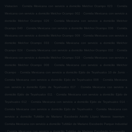
.
.
Visitacion
Comida Mexicana con servicio a domicilio Melchor Ocampo 023
Comida
.
Mexicana con servicio a domicilio Melchor Ocampo 002
Comida Mexicana con servicio a
.
domicilio Melchor Ocampo 026
Comida Mexicana con servicio a domicilio Melchor
.
.
Ocampo 040
Comida Mexicana con servicio a domicilio Melchor Ocampo 036
Comida
.
Mexicana con servicio a domicilio Melchor Ocampo 009
Comida Mexicana con servicio a
.
domicilio Melchor Ocampo 033
Comida Mexicana con servicio a domicilio Melchor
.
.
Ocampo 024
Comida Mexicana con servicio a domicilio Melchor Ocampo 032
Comida
.
Mexicana con servicio a domicilio Melchor Ocampo 018
Comida Mexicana con servicio a
.
domicilio Melchor Ocampo 008
Comida Mexicana con servicio a domicilio Melchor
.
.
Ocampo
Comida Mexicana con servicio a domicilio Ejido de Teyahualco 10 de Junio
.
Comida Mexicana con servicio a domicilio Ejido de Teyahualco 008
Comida Mexicana
.
con servicio a domicilio Ejido de Teyahualco 017
Comida Mexicana con servicio a
.
domicilio Ejido de Teyahualco 011
Comida Mexicana con servicio a domicilio Ejido de
.
.
Teyahualco 012
Comida Mexicana con servicio a domicilio Ejido de Teyahualco 014
.
Comida Mexicana con servicio a domicilio Ejido de Teyahualco
Comida Mexicana con
.
servicio a domicilio Tultitlán de Mariano Escobedo Adolfo López Mateos Issemym
Comida Mexicana con servicio a domicilio Tultitlán de Mariano Escobedo Parque Industrial
.
.
Comida Mexicana con servicio a domicilio Tultitlán de Mariano Escobedo Santiaguito