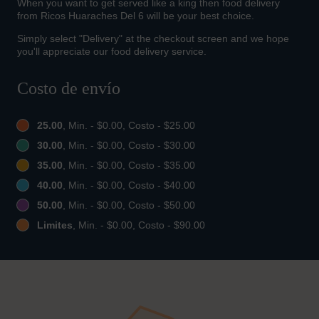
When you want to get served like a king then food delivery
from Ricos Huaraches Del 6 will be your best choice.
Simply select "Delivery" at the checkout screen and we hope
you'll appreciate our food delivery service.
Costo de envío
25.00
, Min. - $0.00, Costo - $25.00
30.00
, Min. - $0.00, Costo - $30.00
35.00
, Min. - $0.00, Costo - $35.00
40.00
, Min. - $0.00, Costo - $40.00
50.00
, Min. - $0.00, Costo - $50.00
Limites
, Min. - $0.00, Costo - $90.00