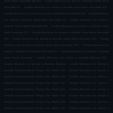
.
Santa María Huecatitla Morelos
Comida Mexicana con servicio a domicilio Santa María
.
.
Huecatitla 011
Comida Mexicana con servicio a domicilio Santa María Huecatitla 024
.
Comida Mexicana con servicio a domicilio Santa María Huecatitla 026
Comida Mexicana
.
con servicio a domicilio Santa María Huecatitla 010
Comida Mexicana con servicio a
.
domicilio Santa María Huecatitla 005
Comida Mexicana con servicio a domicilio Santa
.
María Huecatitla 013
Comida Mexicana con servicio a domicilio Santa María Huecatitla
.
.
016
Comida Mexicana con servicio a domicilio Santa María Huecatitla 001
Comida
.
Mexicana con servicio a domicilio Santa María Huecatitla 004
Comida Mexicana con
.
servicio a domicilio Santa María Huecatitla 017
Comida Mexicana con servicio a domicilio
.
.
Santa María Huecatitla
Comida Mexicana con servicio a domicilio Machero 001
.
Comida Mexicana con servicio a domicilio Machero
Comida Mexicana con servicio a
.
domicilio Fraccionamiento Parque San Mateo 029
Comida Mexicana con servicio a
.
domicilio Fraccionamiento Parque San Mateo 028
Comida Mexicana con servicio a
.
domicilio Fraccionamiento Parque San Mateo 007
Comida Mexicana con servicio a
.
domicilio Fraccionamiento Parque San Mateo 034
Comida Mexicana con servicio a
.
domicilio Fraccionamiento Parque San Mateo 031
Comida Mexicana con servicio a
.
domicilio Fraccionamiento Parque San Mateo 009
Comida Mexicana con servicio a
.
domicilio Fraccionamiento Parque San Mateo 011
Comida Mexicana con servicio a