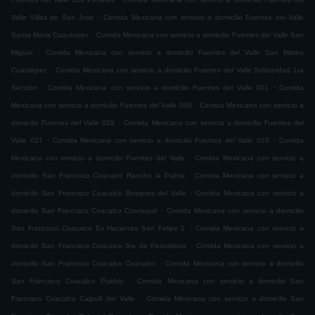
.
Valle Villas de San Jose
Comida Mexicana con servicio a domicilio Fuentes del Valle
.
Santa Maria Cuautepec
Comida Mexicana con servicio a domicilio Fuentes del Valle San
.
Miguel
Comida Mexicana con servicio a domicilio Fuentes del Valle San Mateo
.
Cuautepec
Comida Mexicana con servicio a domicilio Fuentes del Valle Solidaridad 1ra
.
.
Sección
Comida Mexicana con servicio a domicilio Fuentes del Valle 001
Comida
.
Mexicana con servicio a domicilio Fuentes del Valle 006
Comida Mexicana con servicio a
.
domicilio Fuentes del Valle 029
Comida Mexicana con servicio a domicilio Fuentes del
.
.
Valle 027
Comida Mexicana con servicio a domicilio Fuentes del Valle 010
Comida
.
Mexicana con servicio a domicilio Fuentes del Valle
Comida Mexicana con servicio a
.
domicilio San Francisco Coacalco Rancho la Palma
Comida Mexicana con servicio a
.
domicilio San Francisco Coacalco Bosques del Valle
Comida Mexicana con servicio a
.
domicilio San Francisco Coacalco Cosmopol
Comida Mexicana con servicio a domicilio
.
San Francisco Coacalco Ex Hacienda San Felipe 1
Comida Mexicana con servicio a
.
domicilio San Francisco Coacalco 3ra de Periodistas
Comida Mexicana con servicio a
.
domicilio San Francisco Coacalco Coacalco
Comida Mexicana con servicio a domicilio
.
San Francisco Coacalco Pueblo
Comida Mexicana con servicio a domicilio San
.
Francisco Coacalco Calpulli del Valle
Comida Mexicana con servicio a domicilio San
.