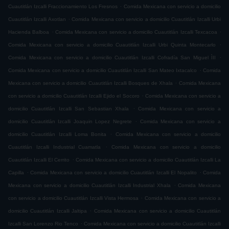
.
Cuautitlán Izcalli Fraccionamiento Los Fresnos
Comida Mexicana con servicio a domicilio
.
Cuautitlán Izcalli Axotlan
Comida Mexicana con servicio a domicilio Cuautitlán Izcalli Urbi
.
.
Hacienda Balboa
Comida Mexicana con servicio a domicilio Cuautitlán Izcalli Texcacoa
.
Comida Mexicana con servicio a domicilio Cuautitlán Izcalli Urbi Quinta Montecarlo
.
Comida Mexicana con servicio a domicilio Cuautitlán Izcalli Cofradía San Miguel ÌII
.
Comida Mexicana con servicio a domicilio Cuautitlán Izcalli San Mateo Ixtacalco
Comida
.
Mexicana con servicio a domicilio Cuautitlán Izcalli Bosques de Xhala
Comida Mexicana
.
con servicio a domicilio Cuautitlán Izcalli Ejido el Socoro
Comida Mexicana con servicio a
.
domicilio Cuautitlán Izcalli San Sebastian Xhala
Comida Mexicana con servicio a
.
domicilio Cuautitlán Izcalli Joaquin Lopez Negrete
Comida Mexicana con servicio a
.
domicilio Cuautitlán Izcalli Loma Bonita
Comida Mexicana con servicio a domicilio
.
Cuautitlán Izcalli Industrial Cuamatla
Comida Mexicana con servicio a domicilio
.
Cuautitlán Izcalli El Cerrito
Comida Mexicana con servicio a domicilio Cuautitlán Izcalli La
.
.
Capilla
Comida Mexicana con servicio a domicilio Cuautitlán Izcalli El Nopalito
Comida
.
Mexicana con servicio a domicilio Cuautitlán Izcalli Industrial Xhala
Comida Mexicana
.
con servicio a domicilio Cuautitlán Izcalli Vista Hermosa
Comida Mexicana con servicio a
.
domicilio Cuautitlán Izcalli Jaltipa
Comida Mexicana con servicio a domicilio Cuautitlán
.
Izcalli San Lorenzo Rio Tenco
Comida Mexicana con servicio a domicilio Cuautitlán Izcalli