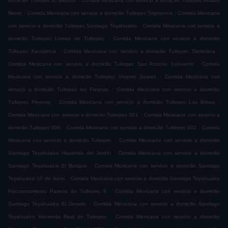
domicilio Tultepec El Mirador
Comida Mexicana con servicio a domicilio Tultepec Amado
.
.
Nervo
Comida Mexicana con servicio a domicilio Tultepec Trigotenco
Comida Mexicana
.
con servicio a domicilio Tultepec Santiago Teyahualco
Comida Mexicana con servicio a
.
domicilio Tultepec Lomas de Tultepec
Comida Mexicana con servicio a domicilio
.
.
Tultepec Xacopinca
Comida Mexicana con servicio a domicilio Tultepec Tlamelaca
.
Comida Mexicana con servicio a domicilio Tultepec San Antonio Xahuento
Comida
.
Mexicana con servicio a domicilio Tultepec Vicente Suarez
Comida Mexicana con
.
servicio a domicilio Tultepec los Fresnos
Comida Mexicana con servicio a domicilio
.
.
Tultepec Fresnos
Comida Mexicana con servicio a domicilio Tultepec Las Brisas
.
Comida Mexicana con servicio a domicilio Tultepec 001
Comida Mexicana con servicio a
.
.
domicilio Tultepec 006
Comida Mexicana con servicio a domicilio Tultepec 002
Comida
.
Mexicana con servicio a domicilio Tultepec
Comida Mexicana con servicio a domicilio
.
Santiago Teyahualco Hacienda del Jardín
Comida Mexicana con servicio a domicilio
.
Santiago Teyahualco El Bosque
Comida Mexicana con servicio a domicilio Santiago
.
Teyahualco 10 de Junio
Comida Mexicana con servicio a domicilio Santiago Teyahualco
.
Fraccionamiento Paseos de Tultepec II
Comida Mexicana con servicio a domicilio
.
Santiago Teyahualco El Dorado
Comida Mexicana con servicio a domicilio Santiago
.
Teyahualco Hacienda Real de Tultepec
Comida Mexicana con servicio a domicilio
.