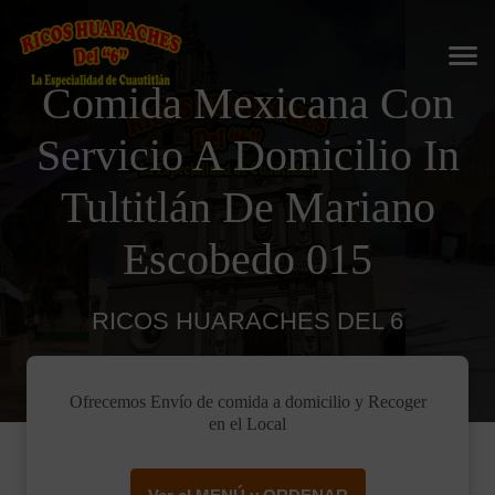
Comida Mexicana Con
Servicio A Domicilio In
Tultitlán De Mariano
Escobedo 015
RICOS HUARACHES DEL 6
Ofrecemos Envío de comida a domicilio y Recoger
en el Local