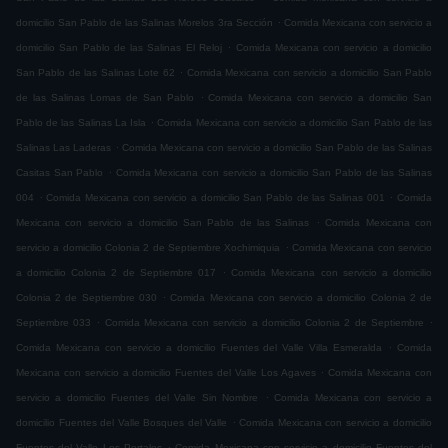
.
domicilio San Pablo de las Salinas Morelos 3ra Sección
Comida Mexicana con servicio a
.
domicilio San Pablo de las Salinas El Reloj
Comida Mexicana con servicio a domicilio
.
San Pablo de las Salinas Lote 62
Comida Mexicana con servicio a domicilio San Pablo
.
de las Salinas Lomas de San Pablo
Comida Mexicana con servicio a domicilio San
.
Pablo de las Salinas La Isla
Comida Mexicana con servicio a domicilio San Pablo de las
.
Salinas Las Laderas
Comida Mexicana con servicio a domicilio San Pablo de las Salinas
.
Casitas San Pablo
Comida Mexicana con servicio a domicilio San Pablo de las Salinas
.
.
004
Comida Mexicana con servicio a domicilio San Pablo de las Salinas 001
Comida
.
Mexicana con servicio a domicilio San Pablo de las Salinas
Comida Mexicana con
.
servicio a domicilio Colonia 2 de Septiembre Xochimiquia
Comida Mexicana con servicio
.
a domicilio Colonia 2 de Septiembre 017
Comida Mexicana con servicio a domicilio
.
Colonia 2 de Septiembre 030
Comida Mexicana con servicio a domicilio Colonia 2 de
.
.
Septiembre 033
Comida Mexicana con servicio a domicilio Colonia 2 de Septiembre
.
Comida Mexicana con servicio a domicilio Fuentes del Valle Villa Esmeralda
Comida
.
Mexicana con servicio a domicilio Fuentes del Valle Los Agaves
Comida Mexicana con
.
servicio a domicilio Fuentes del Valle Sin Nombre
Comida Mexicana con servicio a
.
domicilio Fuentes del Valle Bosques del Valle
Comida Mexicana con servicio a domicilio
.
Fuentes del Valle Los Portales
Comida Mexicana con servicio a domicilio Fuentes del