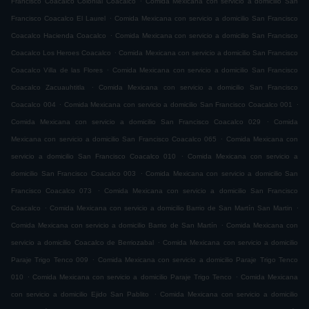
Francisco Coacalco Colonial Coacalco
Comida Mexicana con servicio a domicilio San
.
Francisco Coacalco El Laurel
Comida Mexicana con servicio a domicilio San Francisco
.
Coacalco Hacienda Coacalco
Comida Mexicana con servicio a domicilio San Francisco
.
Coacalco Los Heroes Coacalco
Comida Mexicana con servicio a domicilio San Francisco
.
Coacalco Villa de las Flores
Comida Mexicana con servicio a domicilio San Francisco
.
Coacalco Zacuauhtitla
Comida Mexicana con servicio a domicilio San Francisco
.
.
Coacalco 004
Comida Mexicana con servicio a domicilio San Francisco Coacalco 001
.
Comida Mexicana con servicio a domicilio San Francisco Coacalco 029
Comida
.
Mexicana con servicio a domicilio San Francisco Coacalco 065
Comida Mexicana con
.
servicio a domicilio San Francisco Coacalco 010
Comida Mexicana con servicio a
.
domicilio San Francisco Coacalco 003
Comida Mexicana con servicio a domicilio San
.
Francisco Coacalco 073
Comida Mexicana con servicio a domicilio San Francisco
.
.
Coacalco
Comida Mexicana con servicio a domicilio Barrio de San Martín San Martin
.
Comida Mexicana con servicio a domicilio Barrio de San Martín
Comida Mexicana con
.
servicio a domicilio Coacalco de Berriozabal
Comida Mexicana con servicio a domicilio
.
Paraje Trigo Tenco 009
Comida Mexicana con servicio a domicilio Paraje Trigo Tenco
.
.
010
Comida Mexicana con servicio a domicilio Paraje Trigo Tenco
Comida Mexicana
.
con servicio a domicilio Ejido San Pablito
Comida Mexicana con servicio a domicilio