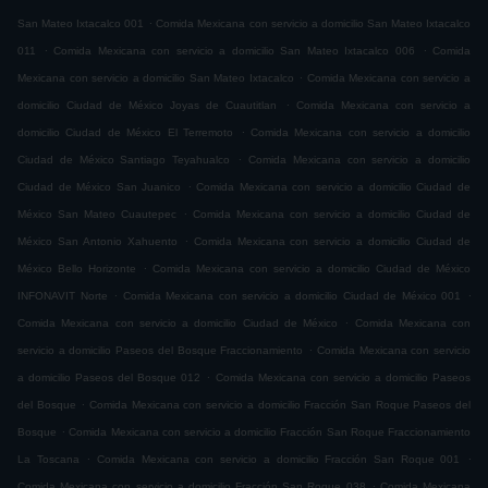
.
San Mateo Ixtacalco 001
Comida Mexicana con servicio a domicilio San Mateo Ixtacalco
.
.
011
Comida Mexicana con servicio a domicilio San Mateo Ixtacalco 006
Comida
.
Mexicana con servicio a domicilio San Mateo Ixtacalco
Comida Mexicana con servicio a
.
domicilio Ciudad de México Joyas de Cuautitlan
Comida Mexicana con servicio a
.
domicilio Ciudad de México El Terremoto
Comida Mexicana con servicio a domicilio
.
Ciudad de México Santiago Teyahualco
Comida Mexicana con servicio a domicilio
.
Ciudad de México San Juanico
Comida Mexicana con servicio a domicilio Ciudad de
.
México San Mateo Cuautepec
Comida Mexicana con servicio a domicilio Ciudad de
.
México San Antonio Xahuento
Comida Mexicana con servicio a domicilio Ciudad de
.
México Bello Horizonte
Comida Mexicana con servicio a domicilio Ciudad de México
.
.
INFONAVIT Norte
Comida Mexicana con servicio a domicilio Ciudad de México 001
.
Comida Mexicana con servicio a domicilio Ciudad de México
Comida Mexicana con
.
servicio a domicilio Paseos del Bosque Fraccionamiento
Comida Mexicana con servicio
.
a domicilio Paseos del Bosque 012
Comida Mexicana con servicio a domicilio Paseos
.
del Bosque
Comida Mexicana con servicio a domicilio Fracción San Roque Paseos del
.
Bosque
Comida Mexicana con servicio a domicilio Fracción San Roque Fraccionamiento
.
.
La Toscana
Comida Mexicana con servicio a domicilio Fracción San Roque 001
.
Comida Mexicana con servicio a domicilio Fracción San Roque 038
Comida Mexicana