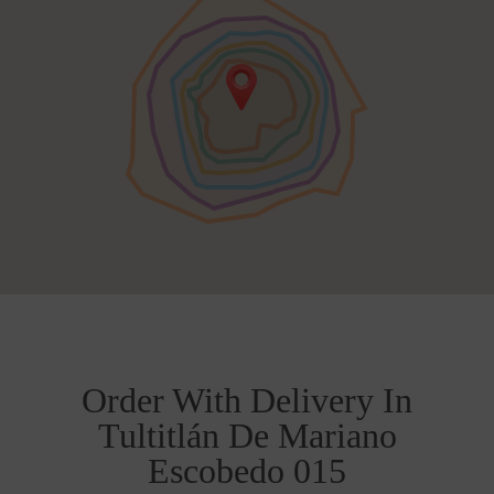
Order With Delivery In
Tultitlán De Mariano
Escobedo 015