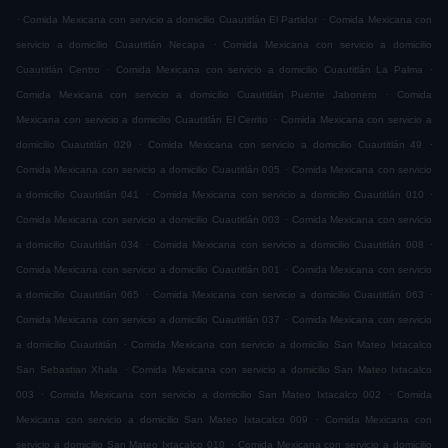
.
.
Comida Mexicana con servicio a domicilio Cuautitlán El Partidor
Comida Mexicana con
.
servicio a domicilio Cuautitlán Necapa
Comida Mexicana con servicio a domicilio
.
.
Cuautitlán Centro
Comida Mexicana con servicio a domicilio Cuautitlán La Palma
.
Comida Mexicana con servicio a domicilio Cuautitlán Puente Jabonero
Comida
.
Mexicana con servicio a domicilio Cuautitlán El Cerrito
Comida Mexicana con servicio a
.
.
domicilio Cuautitlán 029
Comida Mexicana con servicio a domicilio Cuautitlán 49
.
Comida Mexicana con servicio a domicilio Cuautitlán 005
Comida Mexicana con servicio
.
.
a domicilio Cuautitlán 041
Comida Mexicana con servicio a domicilio Cuautitlán 010
.
Comida Mexicana con servicio a domicilio Cuautitlán 003
Comida Mexicana con servicio
.
.
a domicilio Cuautitlán 034
Comida Mexicana con servicio a domicilio Cuautitlán 008
.
Comida Mexicana con servicio a domicilio Cuautitlán 001
Comida Mexicana con servicio
.
.
a domicilio Cuautitlán 065
Comida Mexicana con servicio a domicilio Cuautitlán 063
.
Comida Mexicana con servicio a domicilio Cuautitlán 037
Comida Mexicana con servicio
.
a domicilio Cuautitlán
Comida Mexicana con servicio a domicilio San Mateo Ixtacalco
.
San Sebastian Xhala
Comida Mexicana con servicio a domicilio San Mateo Ixtacalco
.
.
003
Comida Mexicana con servicio a domicilio San Mateo Ixtacalco 002
Comida
.
Mexicana con servicio a domicilio San Mateo Ixtacalco 009
Comida Mexicana con
.
servicio a domicilio San Mateo Ixtacalco 010
Comida Mexicana con servicio a domicilio