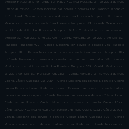
.
domicilio Fraccionamiento Parque San Mateo
Comida Mexicana con servicio a domicilio
.
Estado de mexico
Comida Mexicana con servicio a domicilio San Francisco Tenopalco
.
.
017
Comida Mexicana con servicio a domicilio San Francisco Tenopalco 011
Comida
.
Mexicana con servicio a domicilio San Francisco Tenopalco 013
Comida Mexicana con
.
servicio a domicilio San Francisco Tenopalco 044
Comida Mexicana con servicio a
.
domicilio San Francisco Tenopalco 008
Comida Mexicana con servicio a domicilio San
.
Francisco Tenopalco 023
Comida Mexicana con servicio a domicilio San Francisco
.
Tenopalco 009
Comida Mexicana con servicio a domicilio San Francisco Tenopalco 037
.
.
Comida Mexicana con servicio a domicilio San Francisco Tenopalco 046
Comida
.
Mexicana con servicio a domicilio San Francisco Tenopalco 055
Comida Mexicana con
.
servicio a domicilio San Francisco Tenopalco
Comida Mexicana con servicio a domicilio
.
Colonia Lázaro Cárdenas San Juan
Comida Mexicana con servicio a domicilio Colonia
.
Lázaro Cárdenas Lázaro Cárdenas
Comida Mexicana con servicio a domicilio Colonia
.
Lázaro Cárdenas Cueyamil
Comida Mexicana con servicio a domicilio Colonia Lázaro
.
Cárdenas Los Reyes
Comida Mexicana con servicio a domicilio Colonia Lázaro
.
.
Cárdenas 030
Comida Mexicana con servicio a domicilio Colonia Lázaro Cárdenas 051
.
Comida Mexicana con servicio a domicilio Colonia Lázaro Cárdenas 008
Comida
.
Mexicana con servicio a domicilio Colonia Lázaro Cárdenas
Comida Mexicana con