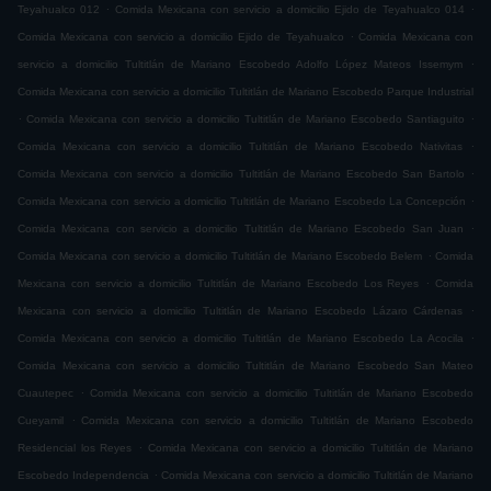
.
.
Teyahualco 012
Comida Mexicana con servicio a domicilio Ejido de Teyahualco 014
.
Comida Mexicana con servicio a domicilio Ejido de Teyahualco
Comida Mexicana con
.
servicio a domicilio Tultitlán de Mariano Escobedo Adolfo López Mateos Issemym
Comida Mexicana con servicio a domicilio Tultitlán de Mariano Escobedo Parque Industrial
.
.
Comida Mexicana con servicio a domicilio Tultitlán de Mariano Escobedo Santiaguito
.
Comida Mexicana con servicio a domicilio Tultitlán de Mariano Escobedo Nativitas
.
Comida Mexicana con servicio a domicilio Tultitlán de Mariano Escobedo San Bartolo
.
Comida Mexicana con servicio a domicilio Tultitlán de Mariano Escobedo La Concepción
.
Comida Mexicana con servicio a domicilio Tultitlán de Mariano Escobedo San Juan
.
Comida Mexicana con servicio a domicilio Tultitlán de Mariano Escobedo Belem
Comida
.
Mexicana con servicio a domicilio Tultitlán de Mariano Escobedo Los Reyes
Comida
.
Mexicana con servicio a domicilio Tultitlán de Mariano Escobedo Lázaro Cárdenas
.
Comida Mexicana con servicio a domicilio Tultitlán de Mariano Escobedo La Acocila
Comida Mexicana con servicio a domicilio Tultitlán de Mariano Escobedo San Mateo
.
Cuautepec
Comida Mexicana con servicio a domicilio Tultitlán de Mariano Escobedo
.
Cueyamil
Comida Mexicana con servicio a domicilio Tultitlán de Mariano Escobedo
.
Residencial los Reyes
Comida Mexicana con servicio a domicilio Tultitlán de Mariano
.
Escobedo Independencia
Comida Mexicana con servicio a domicilio Tultitlán de Mariano