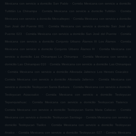
.
Mexicana con servicio a domicilio San Pablo
Comida Mexicana con servicio a domicilio
.
.
Tultitlán La Chinampa
Comida Mexicana con servicio a domicilio Tultitlán
Comida
.
Mexicana con servicio a domicilio Mexcaltepec
Comida Mexicana con servicio a domicilio
.
San José del Puente 001
Comida Mexicana con servicio a domicilio San José del
.
.
Puente 023
Comida Mexicana con servicio a domicilio San José del Puente
Comida
.
Mexicana con servicio a domicilio Conjunto Urbano Álamos III Los Álamos
Comida
.
Mexicana con servicio a domicilio Conjunto Urbano Álamos III
Comida Mexicana con
.
servicio a domicilio Las Chinampas La Chinampa
Comida Mexicana con servicio a
.
domicilio Las Chinampas 010
Comida Mexicana con servicio a domicilio Las Chinampas
.
.
Comida Mexicana con servicio a domicilio Alborada Jaltenco Los Heroes Coacalco
.
Comida Mexicana con servicio a domicilio Alborada Jaltenco
Comida Mexicana con
.
servicio a domicilio Teoloyucan Santa Barbara
Comida Mexicana con servicio a domicilio
.
Teoloyucan Atzacoalco
Comida Mexicana con servicio a domicilio Teoloyucan
.
.
Tepanquiahuac
Comida Mexicana con servicio a domicilio Teoloyucan Tlatenco
.
Comida Mexicana con servicio a domicilio Teoloyucan Santa Maria Caliacac
Comida
.
Mexicana con servicio a domicilio Teoloyucan Santiago
Comida Mexicana con servicio a
.
domicilio Teoloyucan Tlatilco
Comida Mexicana con servicio a domicilio Teoloyucan
.
.
Analco
Comida Mexicana con servicio a domicilio Teoloyucan 027
Comida Mexicana