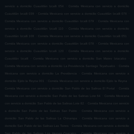
.
servicio a domicilio Cuautitlán Izcalli 054
Comida Mexicana con servicio a domicilio
.
.
Cuautitlán Izcalli 039
Comida Mexicana con servicio a domicilio Cuautitlán Izcalli 076
.
Comida Mexicana con servicio a domicilio Cuautitlán Izcalli 079
Comida Mexicana con
.
servicio a domicilio Cuautitlán Izcalli 110
Comida Mexicana con servicio a domicilio
.
.
Cuautitlán Izcalli 108
Comida Mexicana con servicio a domicilio Cuautitlán Izcalli 051
.
Comida Mexicana con servicio a domicilio Cuautitlán Izcalli 078
Comida Mexicana con
.
servicio a domicilio Cuautitlán Izcalli 120
Comida Mexicana con servicio a domicilio
.
.
Cuautitlán Izcalli
Comida Mexicana con servicio a domicilio San Mateo Iztacalco
.
Comida Mexicana con servicio a domicilio La Providencia Santiago Teyahualco
Comida
.
Mexicana con servicio a domicilio La Providencia
Comida Mexicana con servicio a
.
.
domicilio Ejido la Reyna 001
Comida Mexicana con servicio a domicilio Ejido la Reyna
.
Comida Mexicana con servicio a domicilio San Pablo de las Salinas El Portal
Comida
.
Mexicana con servicio a domicilio San Pablo de las Salinas Lote 64
Comida Mexicana
.
con servicio a domicilio San Pablo de las Salinas Lote 82
Comida Mexicana con servicio
.
a domicilio San Pablo de las Salinas San Pablo
Comida Mexicana con servicio a
.
domicilio San Pablo de las Salinas La Chinampa
Comida Mexicana con servicio a
.
domicilio San Pablo de las Salinas Las Torres
Comida Mexicana con servicio a domicilio
.
San Pablo de las Salinas Los Heroes Coacalco
Comida Mexicana con servicio a