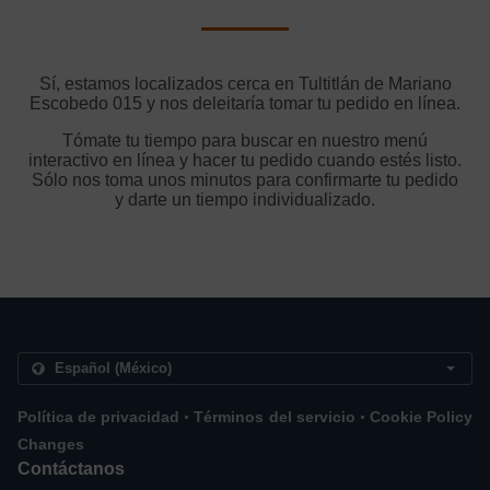
Sí, estamos localizados cerca en Tultitlán de Mariano
Escobedo 015 y nos deleitaría tomar tu pedido en línea.
Tómate tu tiempo para buscar en nuestro menú
interactivo en línea y hacer tu pedido cuando estés listo.
Sólo nos toma unos minutos para confirmarte tu pedido
y darte un tiempo individualizado.
.
.
Política de privacidad
Términos del servicio
Cookie Policy
Changes
Contáctanos