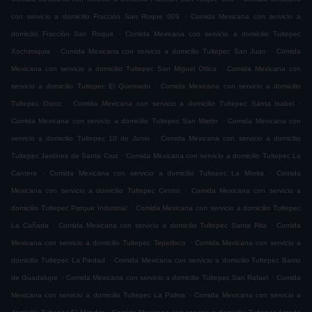
.
con servicio a domicilio Fracción San Roque 009
Comida Mexicana con servicio a
.
domicilio Fracción San Roque
Comida Mexicana con servicio a domicilio Tultepec
.
.
Xochimiquia
Comida Mexicana con servicio a domicilio Tultepec San Juan
Comida
.
Mexicana con servicio a domicilio Tultepec San Miguel Otlica
Comida Mexicana con
.
servicio a domicilio Tultepec El Quemado
Comida Mexicana con servicio a domicilio
.
.
Tultepec Oxtoc
Comida Mexicana con servicio a domicilio Tultepec Santa Isabel
.
Comida Mexicana con servicio a domicilio Tultepec San Martin
Comida Mexicana con
.
servicio a domicilio Tultepec 10 de Junio
Comida Mexicana con servicio a domicilio
.
Tultepec Jardines de Santa Cruz
Comida Mexicana con servicio a domicilio Tultepec La
.
.
Cantera
Comida Mexicana con servicio a domicilio Tultepec La Morita
Comida
.
Mexicana con servicio a domicilio Tultepec Centro
Comida Mexicana con servicio a
.
domicilio Tultepec Parque Industrial
Comida Mexicana con servicio a domicilio Tultepec
.
.
La Cañada
Comida Mexicana con servicio a domicilio Tultepec Santa Rita
Comida
.
Mexicana con servicio a domicilio Tultepec Tepetlixco
Comida Mexicana con servicio a
.
domicilio Tultepec La Piedad
Comida Mexicana con servicio a domicilio Tultepec Barrio
.
.
de Guadalupe
Comida Mexicana con servicio a domicilio Tultepec San Rafael
Comida
.
Mexicana con servicio a domicilio Tultepec La Palma
Comida Mexicana con servicio a
.