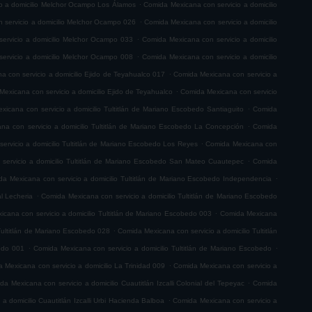
.
o a domicilio Melchor Ocampo Los Álamos
Comida Mexicana con servicio a domicilio
.
 servicio a domicilio Melchor Ocampo 026
Comida Mexicana con servicio a domicilio
.
ervicio a domicilio Melchor Ocampo 033
Comida Mexicana con servicio a domicilio
.
ervicio a domicilio Melchor Ocampo 008
Comida Mexicana con servicio a domicilio
.
 con servicio a domicilio Ejido de Teyahualco 017
Comida Mexicana con servicio a
.
exicana con servicio a domicilio Ejido de Teyahualco
Comida Mexicana con servicio
.
icana con servicio a domicilio Tultitlán de Mariano Escobedo Santiaguito
Comida
.
na con servicio a domicilio Tultitlán de Mariano Escobedo La Concepción
Comida
.
ervicio a domicilio Tultitlán de Mariano Escobedo Los Reyes
Comida Mexicana con
.
servicio a domicilio Tultitlán de Mariano Escobedo San Mateo Cuautepec
Comida
.
a Mexicana con servicio a domicilio Tultitlán de Mariano Escobedo Independencia
.
l Lecheria
Comida Mexicana con servicio a domicilio Tultitlán de Mariano Escobedo
.
cana con servicio a domicilio Tultitlán de Mariano Escobedo 003
Comida Mexicana
.
Tultitlán de Mariano Escobedo 028
Comida Mexicana con servicio a domicilio Tultitlán
.
.
bedo 001
Comida Mexicana con servicio a domicilio Tultitlán de Mariano Escobedo
.
 Mexicana con servicio a domicilio La Trinidad 009
Comida Mexicana con servicio a
.
da Mexicana con servicio a domicilio Cuautitlán Izcalli Colonial del Tepeyac
Comida
.
a domicilio Cuautitlán Izcalli Urbi Hacienda Balboa
Comida Mexicana con servicio a