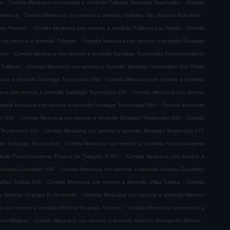
.
.
co
Comida Mexicana con servicio a domicilio Tultepec Santiago Teyahualco
Comida
.
.
lamelaca
Comida Mexicana con servicio a domicilio Tultepec San Antonio Xahuento
.
.
epec Fresnos
Comida Mexicana con servicio a domicilio Tultepec Las Brisas
Comida
.
on servicio a domicilio Tultepec
Comida Mexicana con servicio a domicilio Santiago
.
unio
Comida Mexicana con servicio a domicilio Santiago Teyahualco Fraccionamiento
.
 Tultepec
Comida Mexicana con servicio a domicilio Santiago Teyahualco San Pablo
.
icio a domicilio Santiago Teyahualco 008
Comida Mexicana con servicio a domicilio
.
na con servicio a domicilio Santiago Teyahualco 028
Comida Mexicana con servicio
.
mida Mexicana con servicio a domicilio Santiago Teyahualco 069
Comida Mexicana
.
.
co 016
Comida Mexicana con servicio a domicilio Santiago Teyahualco 068
Comida
.
o Teyahualco 011
Comida Mexicana con servicio a domicilio Santiago Teyahualco 070
.
ilio Santiago Teyahualco
Comida Mexicana con servicio a domicilio Fraccionamiento
.
cilio Fraccionamiento Paseos de Tultepec II 001
Comida Mexicana con servicio a
.
Galaxia Cuautitlán 004
Comida Mexicana con servicio a domicilio Galaxia Cuautitlán
.
.
illas Xaltipa 045
Comida Mexicana con servicio a domicilio Villas Xaltipa
Comida
.
io Melchor Ocampo El Terremoto
Comida Mexicana con servicio a domicilio Melchor
.
 con servicio a domicilio Melchor Ocampo Torresco
Comida Mexicana con servicio a
.
.
los Milagros
Comida Mexicana con servicio a domicilio Melchor Ocampo El Mirador