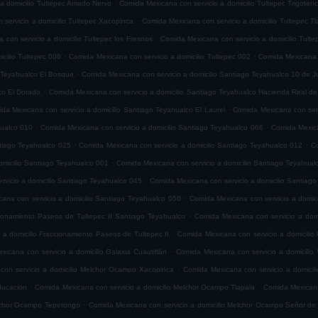
.
 a domicilio Tultepec Amado Nervo
Comida Mexicana con servicio a domicilio Tultepec Trigoten
.
servicio a domicilio Tultepec Xacopinca
Comida Mexicana con servicio a domicilio Tultepec T
.
con servicio a domicilio Tultepec los Fresnos
Comida Mexicana con servicio a domicilio Tult
.
.
cilio Tultepec 006
Comida Mexicana con servicio a domicilio Tultepec 002
Comida Mexicana c
.
o Teyahualco El Bosque
Comida Mexicana con servicio a domicilio Santiago Teyahualco 10 de J
.
co El Dorado
Comida Mexicana con servicio a domicilio Santiago Teyahualco Hacienda Real de
.
da Mexicana con servicio a domicilio Santiago Teyahualco El Laurel
Comida Mexicana con serv
.
.
hualco 010
Comida Mexicana con servicio a domicilio Santiago Teyahualco 066
Comida Mexica
.
.
ntiago Teyahualco 025
Comida Mexicana con servicio a domicilio Santiago Teyahualco 012
Co
.
omicilio Santiago Teyahualco 001
Comida Mexicana con servicio a domicilio Santiago Teyahual
.
vicio a domicilio Santiago Teyahualco 045
Comida Mexicana con servicio a domicilio Santiag
.
ana con servicio a domicilio Santiago Teyahualco 050
Comida Mexicana con servicio a domic
.
cionamiento Paseos de Tultepec II Santiago Teyahualco
Comida Mexicana con servicio a domi
.
 a domicilio Fraccionamiento Paseos de Tultepec II
Comida Mexicana con servicio a domicilio 
.
icana con servicio a domicilio Galaxia Cuautitlán
Comida Mexicana con servicio a domicilio V
.
con servicio a domicilio Melchor Ocampo Xacopinca
Comida Mexicana con servicio a domicil
.
.
ducacion
Comida Mexicana con servicio a domicilio Melchor Ocampo Tlapala
Comida Mexicana
.
elchor Ocampo Tepetongo
Comida Mexicana con servicio a domicilio Melchor Ocampo Señor de 