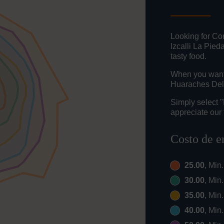
Looking for Co
Izcalli La Pie
tasty food.
When you want t
Huaraches Del 
Simply select 
appreciate our 
Costo de e
25.00
, Min
30.00
, Min
35.00
, Min
40.00
, Min