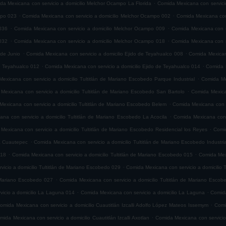
.
da Mexicana con servicio a domicilio Melchor Ocampo La Florida
Comida Mexicana con servici
.
.
mpo 023
Comida Mexicana con servicio a domicilio Melchor Ocampo 002
Comida Mexicana con
.
.
036
Comida Mexicana con servicio a domicilio Melchor Ocampo 009
Comida Mexicana con s
.
.
032
Comida Mexicana con servicio a domicilio Melchor Ocampo 018
Comida Mexicana con s
.
.
 de Junio
Comida Mexicana con servicio a domicilio Ejido de Teyahualco 008
Comida Mexicana
.
.
de Teyahualco 012
Comida Mexicana con servicio a domicilio Ejido de Teyahualco 014
Comida M
.
exicana con servicio a domicilio Tultitlán de Mariano Escobedo Parque Industrial
Comida Mex
.
Mexicana con servicio a domicilio Tultitlán de Mariano Escobedo San Bartolo
Comida Mexica
.
exicana con servicio a domicilio Tultitlán de Mariano Escobedo Belem
Comida Mexicana con s
.
na con servicio a domicilio Tultitlán de Mariano Escobedo La Acocila
Comida Mexicana con 
.
Mexicana con servicio a domicilio Tultitlán de Mariano Escobedo Residencial los Reyes
Comid
.
ia Cuautepec
Comida Mexicana con servicio a domicilio Tultitlán de Mariano Escobedo Industria
.
.
018
Comida Mexicana con servicio a domicilio Tultitlán de Mariano Escobedo 015
Comida Mexi
.
icio a domicilio Tultitlán de Mariano Escobedo 029
Comida Mexicana con servicio a domicilio 
.
e Mariano Escobedo 027
Comida Mexicana con servicio a domicilio Tultitlán de Mariano Esco
.
.
icio a domicilio La Laguna 014
Comida Mexicana con servicio a domicilio La Laguna
Comida
.
omida Mexicana con servicio a domicilio Cuautitlán Izcalli Adolfo López Mateos Issemym
Comi
.
mida Mexicana con servicio a domicilio Cuautitlán Izcalli Axotlan
Comida Mexicana con servicio 