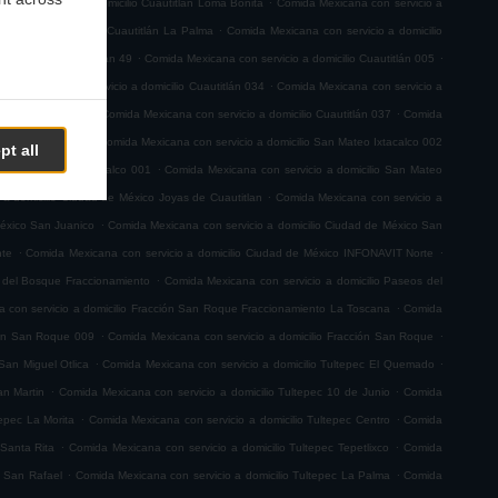
na con servicio a domicilio Cuautitlán Loma Bonita
Comida Mexicana con servicio a
.
servicio a domicilio Cuautitlán La Palma
Comida Mexicana con servicio a domicilio
.
.
 a domicilio Cuautitlán 49
Comida Mexicana con servicio a domicilio Cuautitlán 005
.
a Mexicana con servicio a domicilio Cuautitlán 034
Comida Mexicana con servicio a
.
.
io Cuautitlán 063
Comida Mexicana con servicio a domicilio Cuautitlán 037
Comida
.
teo Ixtacalco 003
Comida Mexicana con servicio a domicilio San Mateo Ixtacalco 002
pt all
.
ilio San Mateo Ixtacalco 001
Comida Mexicana con servicio a domicilio San Mateo
.
 a domicilio Ciudad de México Joyas de Cuautitlan
Comida Mexicana con servicio a
.
México San Juanico
Comida Mexicana con servicio a domicilio Ciudad de México San
.
.
nte
Comida Mexicana con servicio a domicilio Ciudad de México INFONAVIT Norte
.
s del Bosque Fraccionamiento
Comida Mexicana con servicio a domicilio Paseos del
.
 con servicio a domicilio Fracción San Roque Fraccionamiento La Toscana
Comida
.
.
ión San Roque 009
Comida Mexicana con servicio a domicilio Fracción San Roque
.
.
San Miguel Otlica
Comida Mexicana con servicio a domicilio Tultepec El Quemado
.
.
an Martin
Comida Mexicana con servicio a domicilio Tultepec 10 de Junio
Comida
.
.
tepec La Morita
Comida Mexicana con servicio a domicilio Tultepec Centro
Comida
.
.
 Santa Rita
Comida Mexicana con servicio a domicilio Tultepec Tepetlixco
Comida
.
.
c San Rafael
Comida Mexicana con servicio a domicilio Tultepec La Palma
Comida