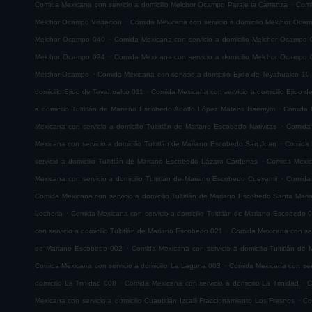
.
Comida Mexicana con servicio a domicilio Melchor Ocampo Paraje la Carranza
Comi
.
Melchor Ocampo Visitacion
Comida Mexicana con servicio a domicilio Melchor Oca
.
Melchor Ocampo 040
Comida Mexicana con servicio a domicilio Melchor Ocampo 
.
Melchor Ocampo 024
Comida Mexicana con servicio a domicilio Melchor Ocampo 
.
Melchor Ocampo
Comida Mexicana con servicio a domicilio Ejido de Teyahualco 10
.
domicilio Ejido de Teyahualco 011
Comida Mexicana con servicio a domicilio Ejido 
.
a domicilio Tultitlán de Mariano Escobedo Adolfo López Mateos Issemym
Comida M
.
Mexicana con servicio a domicilio Tultitlán de Mariano Escobedo Nativitas
Comida 
.
Mexicana con servicio a domicilio Tultitlán de Mariano Escobedo San Juan
Comida M
.
servicio a domicilio Tultitlán de Mariano Escobedo Lázaro Cárdenas
Comida Mexica
.
Mexicana con servicio a domicilio Tultitlán de Mariano Escobedo Cueyamil
Comida 
Comida Mexicana con servicio a domicilio Tultitlán de Mariano Escobedo Santa Mar
.
Lecheria
Comida Mexicana con servicio a domicilio Tultitlán de Mariano Escobedo 
.
con servicio a domicilio Tultitlán de Mariano Escobedo 021
Comida Mexicana con serv
.
de Mariano Escobedo 002
Comida Mexicana con servicio a domicilio Tultitlán d
.
Comida Mexicana con servicio a domicilio La Laguna 003
Comida Mexicana con serv
.
.
domicilio La Trinidad 008
Comida Mexicana con servicio a domicilio La Trinidad
C
.
Mexicana con servicio a domicilio Cuautitlán Izcalli Fraccionamiento Los Fresnos
Co