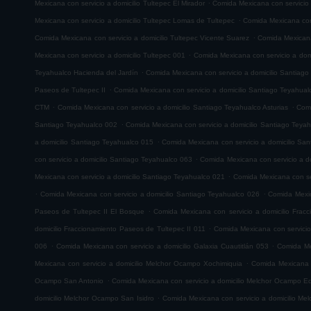
.
Mexicana con servicio a domicilio Tultepec El Mirador
Comida Mexicana con servicio
.
Mexicana con servicio a domicilio Tultepec Lomas de Tultepec
Comida Mexicana con 
.
Comida Mexicana con servicio a domicilio Tultepec Vicente Suarez
Comida Mexicana 
.
Mexicana con servicio a domicilio Tultepec 001
Comida Mexicana con servicio a domi
.
Teyahualco Hacienda del Jardín
Comida Mexicana con servicio a domicilio Santiag
.
Paseos de Tultepec II
Comida Mexicana con servicio a domicilio Santiago Teyahual
.
.
CTM
Comida Mexicana con servicio a domicilio Santiago Teyahualco Asturias
Comi
.
Santiago Teyahualco 002
Comida Mexicana con servicio a domicilio Santiago Teya
.
a domicilio Santiago Teyahualco 015
Comida Mexicana con servicio a domicilio Sa
.
con servicio a domicilio Santiago Teyahualco 063
Comida Mexicana con servicio a d
.
Mexicana con servicio a domicilio Santiago Teyahualco 021
Comida Mexicana con ser
.
.
Comida Mexicana con servicio a domicilio Santiago Teyahualco 026
Comida Mexic
.
Paseos de Tultepec II El Bosque
Comida Mexicana con servicio a domicilio Frac
.
domicilio Fraccionamiento Paseos de Tultepec II 011
Comida Mexicana con servicio
.
.
006
Comida Mexicana con servicio a domicilio Galaxia Cuautitlán 053
Comida Mex
.
Mexicana con servicio a domicilio Melchor Ocampo Xochimiquia
Comida Mexicana 
.
Ocampo San Antonio
Comida Mexicana con servicio a domicilio Melchor Ocampo E
.
domicilio Melchor Ocampo San Isidro
Comida Mexicana con servicio a domicilio M