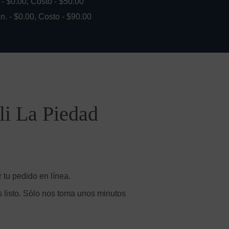
. - $0.00, Costo - $50.00
in. - $0.00, Costo - $90.00
li La Piedad
 tu pedido en línea.
 listo. Sólo nos toma unos minutos