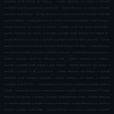
.
Cuautitlán Izcalli Colonial del Tepeyac
Comida Mexicana con servicio a domicilio
.
Cuautitlán Izcalli Fraccionamiento Los Fresnos
Comida Mexicana con servicio a domicilio
.
Cuautitlán Izcalli Axotlan
Comida Mexicana con servicio a domicilio Cuautitlán Izcalli Urbi
.
.
Hacienda Balboa
Comida Mexicana con servicio a domicilio Cuautitlán Izcalli Texcacoa
.
Comida Mexicana con servicio a domicilio Cuautitlán Izcalli Urbi Quinta Montecarlo
.
Comida Mexicana con servicio a domicilio Cuautitlán Izcalli Cofradía San Miguel ÌII
.
Comida Mexicana con servicio a domicilio Cuautitlán Izcalli San Mateo Ixtacalco
Comida
.
Mexicana con servicio a domicilio Cuautitlán Izcalli Bosques de Xhala
Comida Mexicana
.
con servicio a domicilio Cuautitlán Izcalli Ejido el Socoro
Comida Mexicana con servicio a
.
domicilio Cuautitlán Izcalli San Sebastian Xhala
Comida Mexicana con servicio a
.
domicilio Cuautitlán Izcalli Joaquin Lopez Negrete
Comida Mexicana con servicio a
.
domicilio Cuautitlán Izcalli Loma Bonita
Comida Mexicana con servicio a domicilio
.
Cuautitlán Izcalli Industrial Cuamatla
Comida Mexicana con servicio a domicilio
.
Cuautitlán Izcalli El Cerrito
Comida Mexicana con servicio a domicilio Cuautitlán Izcalli La
.
.
Capilla
Comida Mexicana con servicio a domicilio Cuautitlán Izcalli El Nopalito
Comida
.
Mexicana con servicio a domicilio Cuautitlán Izcalli Industrial Xhala
Comida Mexicana
.
con servicio a domicilio Cuautitlán Izcalli Vista Hermosa
Comida Mexicana con servicio a
.
domicilio Cuautitlán Izcalli Jaltipa
Comida Mexicana con servicio a domicilio Cuautitlán