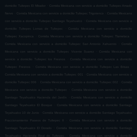
.
domicilio Tultepec El Mirador
Comida Mexicana con servicio a domicilio Tultepec Amado
.
.
Nervo
Comida Mexicana con servicio a domicilio Tultepec Trigotenco
Comida Mexicana
.
con servicio a domicilio Tultepec Santiago Teyahualco
Comida Mexicana con servicio a
.
domicilio Tultepec Lomas de Tultepec
Comida Mexicana con servicio a domicilio
.
.
Tultepec Xacopinca
Comida Mexicana con servicio a domicilio Tultepec Tlamelaca
.
Comida Mexicana con servicio a domicilio Tultepec San Antonio Xahuento
Comida
.
Mexicana con servicio a domicilio Tultepec Vicente Suarez
Comida Mexicana con
.
servicio a domicilio Tultepec los Fresnos
Comida Mexicana con servicio a domicilio
.
.
Tultepec Fresnos
Comida Mexicana con servicio a domicilio Tultepec Las Brisas
.
Comida Mexicana con servicio a domicilio Tultepec 001
Comida Mexicana con servicio a
.
.
domicilio Tultepec 006
Comida Mexicana con servicio a domicilio Tultepec 002
Comida
.
Mexicana con servicio a domicilio Tultepec
Comida Mexicana con servicio a domicilio
.
Santiago Teyahualco Hacienda del Jardín
Comida Mexicana con servicio a domicilio
.
Santiago Teyahualco El Bosque
Comida Mexicana con servicio a domicilio Santiago
.
Teyahualco 10 de Junio
Comida Mexicana con servicio a domicilio Santiago Teyahualco
.
Fraccionamiento Paseos de Tultepec II
Comida Mexicana con servicio a domicilio
.
Santiago Teyahualco El Dorado
Comida Mexicana con servicio a domicilio Santiago
.
Teyahualco Hacienda Real de Tultepec
Comida Mexicana con servicio a domicilio