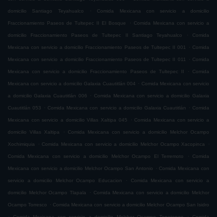
.
domicilio Santiago Teyahualco
Comida Mexicana con servicio a domicilio
.
Fraccionamiento Paseos de Tultepec II El Bosque
Comida Mexicana con servicio a
.
domicilio Fraccionamiento Paseos de Tultepec II Santiago Teyahualco
Comida
.
Mexicana con servicio a domicilio Fraccionamiento Paseos de Tultepec II 001
Comida
.
Mexicana con servicio a domicilio Fraccionamiento Paseos de Tultepec II 011
Comida
.
Mexicana con servicio a domicilio Fraccionamiento Paseos de Tultepec II
Comida
.
Mexicana con servicio a domicilio Galaxia Cuautitlán 004
Comida Mexicana con servicio
.
a domicilio Galaxia Cuautitlán 006
Comida Mexicana con servicio a domicilio Galaxia
.
.
Cuautitlán 053
Comida Mexicana con servicio a domicilio Galaxia Cuautitlán
Comida
.
Mexicana con servicio a domicilio Villas Xaltipa 045
Comida Mexicana con servicio a
.
domicilio Villas Xaltipa
Comida Mexicana con servicio a domicilio Melchor Ocampo
.
.
Xochimiquia
Comida Mexicana con servicio a domicilio Melchor Ocampo Xacopinca
.
Comida Mexicana con servicio a domicilio Melchor Ocampo El Terremoto
Comida
.
Mexicana con servicio a domicilio Melchor Ocampo San Antonio
Comida Mexicana con
.
servicio a domicilio Melchor Ocampo Educacion
Comida Mexicana con servicio a
.
domicilio Melchor Ocampo Tlapala
Comida Mexicana con servicio a domicilio Melchor
.
Ocampo Torresco
Comida Mexicana con servicio a domicilio Melchor Ocampo San Isidro
.
.
Comida Mexicana con servicio a domicilio Melchor Ocampo Tepetongo
Comida