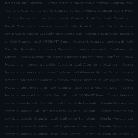
.
Izcalli San Juan Atlamica
Comida Mexicana con servicio a domicilio Cuautitlán Izcalli
.
Valle de la Hacienda
Comida Mexicana con servicio a domicilio Cuautitlán Izcalli El Rosal
.
.
Comida Mexicana con servicio a domicilio Cuautitlán Izcalli San Martin Tepetlixpan
.
Comida Mexicana con servicio a domicilio Cuautitlán Izcalli San Lucas
Comida Mexicana
.
con servicio a domicilio Cuautitlán Izcalli Campo Uno
Comida Mexicana con servicio a
.
domicilio Cuautitlán Izcalli INFONAVIT Centro
Comida Mexicana con servicio a domicilio
.
Cuautitlán Izcalli Atlanta
Comida Mexicana con servicio a domicilio Cuautitlán Izcalli
.
.
Cumbria
Comida Mexicana con servicio a domicilio Cuautitlán Izcalli Ensueños
Comida
.
Mexicana con servicio a domicilio Cuautitlán Izcalli Arcos de la Hacienda
Comida
.
Mexicana con servicio a domicilio Cuautitlán Izcalli Arboledas de San Miguel
Comida
.
Mexicana con servicio a domicilio Cuautitlán Izcalli Ex Hacienda de San Miguel
Comida
.
Mexicana con servicio a domicilio Cuautitlán Izcalli Santa Rosa de Lima
Comida
.
Mexicana con servicio a domicilio Cuautitlán Izcalli INFONAVIT Norte
Comida Mexicana
.
con servicio a domicilio Cuautitlán Izcalli Bosques de Hacienda
Comida Mexicana con
.
servicio a domicilio Cuautitlán Izcalli Bosques de la Hacienda
Comida Mexicana con
.
servicio a domicilio Cuautitlán Izcalli Jardines de San Miguel
Comida Mexicana con
.
servicio a domicilio Cuautitlán Izcalli Ampliacion la Quebrada
Comida Mexicana con
.
servicio a domicilio Cuautitlán Izcalli Civica Bacardi
Comida Mexicana con servicio a