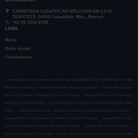
CARRETERA CUAUTITLAN MELCHOR KM 2.5 EL
TEJOCOTE, 54850 Cuautitlán, Méx., Mexico
+52 56 1616 8198
Links
Menú
Order ahead
Contáctanos
.
Comida Mexicana con servicio a domicilio Cuautitlán REAL DE San FERNANDO
Comida
.
Mexicana con servicio a domicilio Cuautitlán Joyas de Cuautitlan
Comida Mexicana con
.
servicio a domicilio Cuautitlán Paseos del Bosque
Comida Mexicana con servicio a
.
domicilio Cuautitlán Alborada
Comida Mexicana con servicio a domicilio Cuautitlán Santa
.
.
Elena
Comida Mexicana con servicio a domicilio Cuautitlán Hacienda Cuautitlan
.
Comida Mexicana con servicio a domicilio Cuautitlán El Tejocote
Comida Mexicana con
.
servicio a domicilio Cuautitlán San Mateo Ixtacalco
Comida Mexicana con servicio a
.
domicilio Cuautitlán El Terremoto
Comida Mexicana con servicio a domicilio Cuautitlán