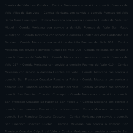
.
Fuentes del Valle Los Portales
Comida Mexicana con servicio a domicilio Fuentes del
.
Valle Villas de San Jose
Comida Mexicana con servicio a domicilio Fuentes del Valle
.
Santa Maria Cuautepec
Comida Mexicana con servicio a domicilio Fuentes del Valle San
.
Miguel
Comida Mexicana con servicio a domicilio Fuentes del Valle San Mateo
.
Cuautepec
Comida Mexicana con servicio a domicilio Fuentes del Valle Solidaridad 1ra
.
.
Sección
Comida Mexicana con servicio a domicilio Fuentes del Valle 001
Comida
.
Mexicana con servicio a domicilio Fuentes del Valle 006
Comida Mexicana con servicio a
.
domicilio Fuentes del Valle 029
Comida Mexicana con servicio a domicilio Fuentes del
.
.
Valle 027
Comida Mexicana con servicio a domicilio Fuentes del Valle 010
Comida
.
Mexicana con servicio a domicilio Fuentes del Valle
Comida Mexicana con servicio a
.
domicilio San Francisco Coacalco Rancho la Palma
Comida Mexicana con servicio a
.
domicilio San Francisco Coacalco Bosques del Valle
Comida Mexicana con servicio a
.
domicilio San Francisco Coacalco Cosmopol
Comida Mexicana con servicio a domicilio
.
San Francisco Coacalco Ex Hacienda San Felipe 1
Comida Mexicana con servicio a
.
domicilio San Francisco Coacalco 3ra de Periodistas
Comida Mexicana con servicio a
.
domicilio San Francisco Coacalco Coacalco
Comida Mexicana con servicio a domicilio
.
San Francisco Coacalco Pueblo
Comida Mexicana con servicio a domicilio San
.
Francisco Coacalco Calpulli del Valle
Comida Mexicana con servicio a domicilio San