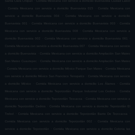
Santa Clara Chilpan
Comida Mexicana con servicio a domicilio Buenavista Ciudad Labor
.
.
Comida Mexicana con servicio a domicilio Buenavista 015
Comida Mexicana con
.
servicio a domicilio Buenavista 004
Comida Mexicana con servicio a domicilio
.
.
Buenavista 001
Comida Mexicana con servicio a domicilio Buenavista 003
Comida
.
Mexicana con servicio a domicilio Buenavista 008
Comida Mexicana con servicio a
.
.
domicilio Buenavista 002
Comida Mexicana con servicio a domicilio Buenavista 061
.
Comida Mexicana con servicio a domicilio Buenavista 007
Comida Mexicana con servicio
.
a domicilio Buenavista
Comida Mexicana con servicio a domicilio Ampliación San Mateo
.
San Mateo Cuautepec
Comida Mexicana con servicio a domicilio Ampliación San Mateo
.
.
Comida Mexicana con servicio a domicilio México Parque San Mateo
Comida Mexicana
.
con servicio a domicilio México San Francisco Tenopalco
Comida Mexicana con servicio
.
.
a domicilio México
Comida Mexicana con servicio a domicilio Los Álamos
Comida
.
Mexicana con servicio a domicilio Tepotzotlán Parque Industrial Los Cedros
Comida
.
Mexicana con servicio a domicilio Tepotzotlán Texcacoa
Comida Mexicana con servicio a
.
domicilio Tepotzotlán Cedros
Comida Mexicana con servicio a domicilio Tepotzotlán El
.
.
Trebol
Comida Mexicana con servicio a domicilio Tepotzotlán Barrio De Tezccacoa
.
Comida Mexicana con servicio a domicilio Tepotzotlán 002
Comida Mexicana con
.
servicio a domicilio Tepotzotlán
Comida Mexicana con servicio a domicilio Colonia las