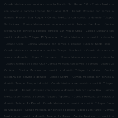
.
Comida Mexicana con servicio a domicilio Fracción San Roque 038
Comida Mexicana
.
con servicio a domicilio Fracción San Roque 009
Comida Mexicana con servicio a
.
domicilio Fracción San Roque
Comida Mexicana con servicio a domicilio Tultepec
.
.
Xochimiquia
Comida Mexicana con servicio a domicilio Tultepec San Juan
Comida
.
Mexicana con servicio a domicilio Tultepec San Miguel Otlica
Comida Mexicana con
.
servicio a domicilio Tultepec El Quemado
Comida Mexicana con servicio a domicilio
.
.
Tultepec Oxtoc
Comida Mexicana con servicio a domicilio Tultepec Santa Isabel
.
Comida Mexicana con servicio a domicilio Tultepec San Martin
Comida Mexicana con
.
servicio a domicilio Tultepec 10 de Junio
Comida Mexicana con servicio a domicilio
.
Tultepec Jardines de Santa Cruz
Comida Mexicana con servicio a domicilio Tultepec La
.
.
Cantera
Comida Mexicana con servicio a domicilio Tultepec La Morita
Comida
.
Mexicana con servicio a domicilio Tultepec Centro
Comida Mexicana con servicio a
.
domicilio Tultepec Parque Industrial
Comida Mexicana con servicio a domicilio Tultepec
.
.
La Cañada
Comida Mexicana con servicio a domicilio Tultepec Santa Rita
Comida
.
Mexicana con servicio a domicilio Tultepec Tepetlixco
Comida Mexicana con servicio a
.
domicilio Tultepec La Piedad
Comida Mexicana con servicio a domicilio Tultepec Barrio
.
.
de Guadalupe
Comida Mexicana con servicio a domicilio Tultepec San Rafael
Comida
.
Mexicana con servicio a domicilio Tultepec La Palma
Comida Mexicana con servicio a