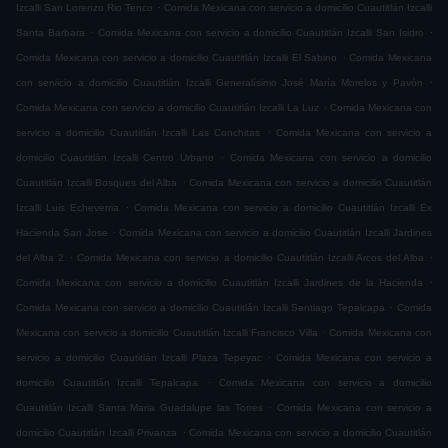
.
Izcalli San Lorenzo Rio Tenco
Comida Mexicana con servicio a domicilio Cuautitlán Izcalli
.
.
Santa Barbara
Comida Mexicana con servicio a domicilio Cuautitlán Izcalli San Isidro
.
Comida Mexicana con servicio a domicilio Cuautitlán Izcalli El Sabino
Comida Mexicana
.
con servicio a domicilio Cuautitlán Izcalli Generalísimo José María Morelos y Pavón
.
Comida Mexicana con servicio a domicilio Cuautitlán Izcalli La Luz
Comida Mexicana con
.
servicio a domicilio Cuautitlán Izcalli Las Conchitas
Comida Mexicana con servicio a
.
domicilio Cuautitlán Izcalli Centro Urbano
Comida Mexicana con servicio a domicilio
.
Cuautitlán Izcalli Bosques del Alba
Comida Mexicana con servicio a domicilio Cuautitlán
.
Izcalli Luis Echeverria
Comida Mexicana con servicio a domicilio Cuautitlán Izcalli Ex
.
Hacienda San Jose
Comida Mexicana con servicio a domicilio Cuautitlán Izcalli Jardines
.
.
del Alba 2
Comida Mexicana con servicio a domicilio Cuautitlán Izcalli Arcos del Alba
.
Comida Mexicana con servicio a domicilio Cuautitlán Izcalli Jardines de la Hacienda
.
Comida Mexicana con servicio a domicilio Cuautitlán Izcalli Santiago Tepalcapa
Comida
.
Mexicana con servicio a domicilio Cuautitlán Izcalli Francisco Villa
Comida Mexicana con
.
servicio a domicilio Cuautitlán Izcalli Plaza Tepeyac
Comida Mexicana con servicio a
.
domicilio Cuautitlán Izcalli Tepalcapa
Comida Mexicana con servicio a domicilio
.
Cuautitlán Izcalli Santa Maria Guadalupe las Torres
Comida Mexicana con servicio a
.
domicilio Cuautitlán Izcalli Privanza
Comida Mexicana con servicio a domicilio Cuautitlán