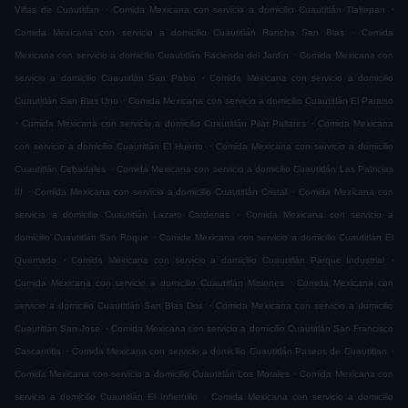
.
.
Villas de Cuautitlan
Comida Mexicana con servicio a domicilio Cuautitlán Tlaltepan
.
Comida Mexicana con servicio a domicilio Cuautitlán Rancho San Blas
Comida
.
Mexicana con servicio a domicilio Cuautitlán Hacienda del Jardín
Comida Mexicana con
.
servicio a domicilio Cuautitlán San Pablo
Comida Mexicana con servicio a domicilio
.
Cuautitlán San Blas Uno
Comida Mexicana con servicio a domicilio Cuautitlán El Paraiso
.
.
Comida Mexicana con servicio a domicilio Cuautitlán Pilar Pallares
Comida Mexicana
.
con servicio a domicilio Cuautitlán El Huerto
Comida Mexicana con servicio a domicilio
.
Cuautitlán Cebadales
Comida Mexicana con servicio a domicilio Cuautitlán Las Patricias
.
.
III
Comida Mexicana con servicio a domicilio Cuautitlán Cristal
Comida Mexicana con
.
servicio a domicilio Cuautitlán Lazaro Cardenas
Comida Mexicana con servicio a
.
domicilio Cuautitlán San Roque
Comida Mexicana con servicio a domicilio Cuautitlán El
.
.
Quemado
Comida Mexicana con servicio a domicilio Cuautitlán Parque Industrial
.
Comida Mexicana con servicio a domicilio Cuautitlán Misiones
Comida Mexicana con
.
servicio a domicilio Cuautitlán San Blas Dos
Comida Mexicana con servicio a domicilio
.
Cuautitlán San Jose
Comida Mexicana con servicio a domicilio Cuautitlán San Francisco
.
.
Cascantitla
Comida Mexicana con servicio a domicilio Cuautitlán Paseos de Cuautitlan
.
Comida Mexicana con servicio a domicilio Cuautitlán Los Morales
Comida Mexicana con
.
servicio a domicilio Cuautitlán El Infiernillo
Comida Mexicana con servicio a domicilio