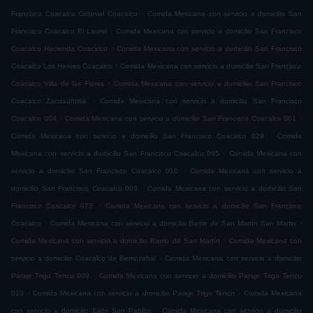
.
Francisco Coacalco Colonial Coacalco
Comida Mexicana con servicio a domicilio San
.
Francisco Coacalco El Laurel
Comida Mexicana con servicio a domicilio San Francisco
.
Coacalco Hacienda Coacalco
Comida Mexicana con servicio a domicilio San Francisco
.
Coacalco Los Heroes Coacalco
Comida Mexicana con servicio a domicilio San Francisco
.
Coacalco Villa de las Flores
Comida Mexicana con servicio a domicilio San Francisco
.
Coacalco Zacuauhtitla
Comida Mexicana con servicio a domicilio San Francisco
.
.
Coacalco 004
Comida Mexicana con servicio a domicilio San Francisco Coacalco 001
.
Comida Mexicana con servicio a domicilio San Francisco Coacalco 029
Comida
.
Mexicana con servicio a domicilio San Francisco Coacalco 065
Comida Mexicana con
.
servicio a domicilio San Francisco Coacalco 010
Comida Mexicana con servicio a
.
domicilio San Francisco Coacalco 003
Comida Mexicana con servicio a domicilio San
.
Francisco Coacalco 073
Comida Mexicana con servicio a domicilio San Francisco
.
.
Coacalco
Comida Mexicana con servicio a domicilio Barrio de San Martín San Martin
.
Comida Mexicana con servicio a domicilio Barrio de San Martín
Comida Mexicana con
.
servicio a domicilio Coacalco de Berriozabal
Comida Mexicana con servicio a domicilio
.
Paraje Trigo Tenco 009
Comida Mexicana con servicio a domicilio Paraje Trigo Tenco
.
.
010
Comida Mexicana con servicio a domicilio Paraje Trigo Tenco
Comida Mexicana
.
con servicio a domicilio Ejido San Pablito
Comida Mexicana con servicio a domicilio