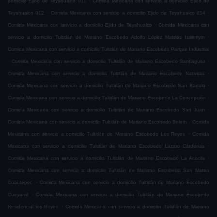
domicilio Ejido de Teyahualco 011
Comida Mexicana con servicio a domicilio Ejido de
.
.
Teyahualco 012
Comida Mexicana con servicio a domicilio Ejido de Teyahualco 014
.
Comida Mexicana con servicio a domicilio Ejido de Teyahualco
Comida Mexicana con
.
servicio a domicilio Tultitlán de Mariano Escobedo Adolfo López Mateos Issemym
Comida Mexicana con servicio a domicilio Tultitlán de Mariano Escobedo Parque Industrial
.
.
Comida Mexicana con servicio a domicilio Tultitlán de Mariano Escobedo Santiaguito
.
Comida Mexicana con servicio a domicilio Tultitlán de Mariano Escobedo Nativitas
.
Comida Mexicana con servicio a domicilio Tultitlán de Mariano Escobedo San Bartolo
.
Comida Mexicana con servicio a domicilio Tultitlán de Mariano Escobedo La Concepción
.
Comida Mexicana con servicio a domicilio Tultitlán de Mariano Escobedo San Juan
.
Comida Mexicana con servicio a domicilio Tultitlán de Mariano Escobedo Belem
Comida
.
Mexicana con servicio a domicilio Tultitlán de Mariano Escobedo Los Reyes
Comida
.
Mexicana con servicio a domicilio Tultitlán de Mariano Escobedo Lázaro Cárdenas
.
Comida Mexicana con servicio a domicilio Tultitlán de Mariano Escobedo La Acocila
Comida Mexicana con servicio a domicilio Tultitlán de Mariano Escobedo San Mateo
.
Cuautepec
Comida Mexicana con servicio a domicilio Tultitlán de Mariano Escobedo
.
Cueyamil
Comida Mexicana con servicio a domicilio Tultitlán de Mariano Escobedo
.
Residencial los Reyes
Comida Mexicana con servicio a domicilio Tultitlán de Mariano