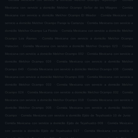
.
Mexicana con servicio a domicilio Melchor Ocampo Señor de los Milagros
Comida
.
Mexicana con servicio a domicilio Melchor Ocampo El Mirador
Comida Mexicana con
.
servicio a domicilio Melchor Ocampo Paraje la Carranza
Comida Mexicana con servicio a
.
domicilio Melchor Ocampo La Florida
Comida Mexicana con servicio a domicilio Melchor
.
Ocampo Los Álamos
Comida Mexicana con servicio a domicilio Melchor Ocampo
.
.
Visitacion
Comida Mexicana con servicio a domicilio Melchor Ocampo 023
Comida
.
Mexicana con servicio a domicilio Melchor Ocampo 002
Comida Mexicana con servicio a
.
domicilio Melchor Ocampo 026
Comida Mexicana con servicio a domicilio Melchor
.
.
Ocampo 040
Comida Mexicana con servicio a domicilio Melchor Ocampo 036
Comida
.
Mexicana con servicio a domicilio Melchor Ocampo 009
Comida Mexicana con servicio a
.
domicilio Melchor Ocampo 033
Comida Mexicana con servicio a domicilio Melchor
.
.
Ocampo 024
Comida Mexicana con servicio a domicilio Melchor Ocampo 032
Comida
.
Mexicana con servicio a domicilio Melchor Ocampo 018
Comida Mexicana con servicio a
.
domicilio Melchor Ocampo 008
Comida Mexicana con servicio a domicilio Melchor
.
.
Ocampo
Comida Mexicana con servicio a domicilio Ejido de Teyahualco 10 de Junio
.
Comida Mexicana con servicio a domicilio Ejido de Teyahualco 008
Comida Mexicana
.
con servicio a domicilio Ejido de Teyahualco 017
Comida Mexicana con servicio a
.