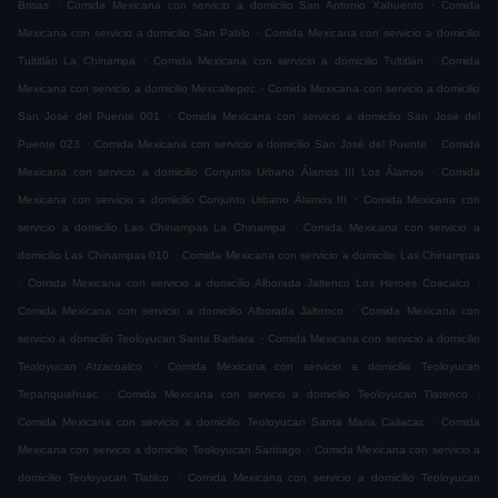
.
.
Brisas
Comida Mexicana con servicio a domicilio San Antonio Xahuento
Comida
.
Mexicana con servicio a domicilio San Pablo
Comida Mexicana con servicio a domicilio
.
.
Tultitlán La Chinampa
Comida Mexicana con servicio a domicilio Tultitlán
Comida
.
Mexicana con servicio a domicilio Mexcaltepec
Comida Mexicana con servicio a domicilio
.
San José del Puente 001
Comida Mexicana con servicio a domicilio San José del
.
.
Puente 023
Comida Mexicana con servicio a domicilio San José del Puente
Comida
.
Mexicana con servicio a domicilio Conjunto Urbano Álamos III Los Álamos
Comida
.
Mexicana con servicio a domicilio Conjunto Urbano Álamos III
Comida Mexicana con
.
servicio a domicilio Las Chinampas La Chinampa
Comida Mexicana con servicio a
.
domicilio Las Chinampas 010
Comida Mexicana con servicio a domicilio Las Chinampas
.
.
Comida Mexicana con servicio a domicilio Alborada Jaltenco Los Heroes Coacalco
.
Comida Mexicana con servicio a domicilio Alborada Jaltenco
Comida Mexicana con
.
servicio a domicilio Teoloyucan Santa Barbara
Comida Mexicana con servicio a domicilio
.
Teoloyucan Atzacoalco
Comida Mexicana con servicio a domicilio Teoloyucan
.
.
Tepanquiahuac
Comida Mexicana con servicio a domicilio Teoloyucan Tlatenco
.
Comida Mexicana con servicio a domicilio Teoloyucan Santa Maria Caliacac
Comida
.
Mexicana con servicio a domicilio Teoloyucan Santiago
Comida Mexicana con servicio a
.
domicilio Teoloyucan Tlatilco
Comida Mexicana con servicio a domicilio Teoloyucan