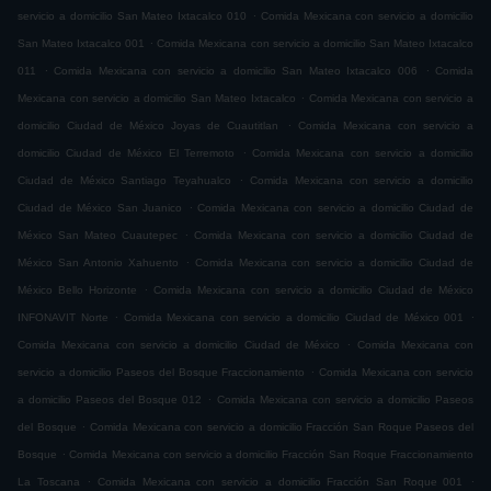
.
servicio a domicilio San Mateo Ixtacalco 010
Comida Mexicana con servicio a domicilio
.
San Mateo Ixtacalco 001
Comida Mexicana con servicio a domicilio San Mateo Ixtacalco
.
.
011
Comida Mexicana con servicio a domicilio San Mateo Ixtacalco 006
Comida
.
Mexicana con servicio a domicilio San Mateo Ixtacalco
Comida Mexicana con servicio a
.
domicilio Ciudad de México Joyas de Cuautitlan
Comida Mexicana con servicio a
.
domicilio Ciudad de México El Terremoto
Comida Mexicana con servicio a domicilio
.
Ciudad de México Santiago Teyahualco
Comida Mexicana con servicio a domicilio
.
Ciudad de México San Juanico
Comida Mexicana con servicio a domicilio Ciudad de
.
México San Mateo Cuautepec
Comida Mexicana con servicio a domicilio Ciudad de
.
México San Antonio Xahuento
Comida Mexicana con servicio a domicilio Ciudad de
.
México Bello Horizonte
Comida Mexicana con servicio a domicilio Ciudad de México
.
.
INFONAVIT Norte
Comida Mexicana con servicio a domicilio Ciudad de México 001
.
Comida Mexicana con servicio a domicilio Ciudad de México
Comida Mexicana con
.
servicio a domicilio Paseos del Bosque Fraccionamiento
Comida Mexicana con servicio
.
a domicilio Paseos del Bosque 012
Comida Mexicana con servicio a domicilio Paseos
.
del Bosque
Comida Mexicana con servicio a domicilio Fracción San Roque Paseos del
.
Bosque
Comida Mexicana con servicio a domicilio Fracción San Roque Fraccionamiento
.
.
La Toscana
Comida Mexicana con servicio a domicilio Fracción San Roque 001