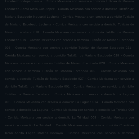
.
Escobedo Independencia
Comida Mexicana con servicio a domicilio Tultitlán de Mariano
.
Escobedo Santa Maria Cuautepec
Comida Mexicana con servicio a domicilio Tultitlán de
.
Mariano Escobedo Industrial Lecheria
Comida Mexicana con servicio a domicilio Tultitlán
.
de Mariano Escobedo Lecheria
Comida Mexicana con servicio a domicilio Tultitlán de
.
Mariano Escobedo 018
Comida Mexicana con servicio a domicilio Tultitlán de Mariano
.
Escobedo 015
Comida Mexicana con servicio a domicilio Tultitlán de Mariano Escobedo
.
.
003
Comida Mexicana con servicio a domicilio Tultitlán de Mariano Escobedo 021
.
Comida Mexicana con servicio a domicilio Tultitlán de Mariano Escobedo 029
Comida
.
Mexicana con servicio a domicilio Tultitlán de Mariano Escobedo 028
Comida Mexicana
.
con servicio a domicilio Tultitlán de Mariano Escobedo 002
Comida Mexicana con
.
servicio a domicilio Tultitlán de Mariano Escobedo 027
Comida Mexicana con servicio a
.
domicilio Tultitlán de Mariano Escobedo 001
Comida Mexicana con servicio a domicilio
.
Tultitlán de Mariano Escobedo
Comida Mexicana con servicio a domicilio La Laguna
.
.
003
Comida Mexicana con servicio a domicilio La Laguna 014
Comida Mexicana con
.
servicio a domicilio La Laguna
Comida Mexicana con servicio a domicilio La Trinidad 009
.
.
Comida Mexicana con servicio a domicilio La Trinidad 008
Comida Mexicana con
.
servicio a domicilio La Trinidad
Comida Mexicana con servicio a domicilio Cuautitlán
.
Izcalli Adolfo López Mateos Issemym
Comida Mexicana con servicio a domicilio