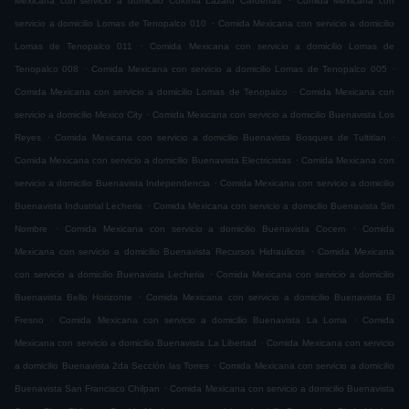
Mexicana con servicio a domicilio Colonia Lázaro Cárdenas
Comida Mexicana con
.
servicio a domicilio Lomas de Tenopalco 010
Comida Mexicana con servicio a domicilio
.
Lomas de Tenopalco 011
Comida Mexicana con servicio a domicilio Lomas de
.
.
Tenopalco 008
Comida Mexicana con servicio a domicilio Lomas de Tenopalco 005
.
Comida Mexicana con servicio a domicilio Lomas de Tenopalco
Comida Mexicana con
.
servicio a domicilio Mexico City
Comida Mexicana con servicio a domicilio Buenavista Los
.
.
Reyes
Comida Mexicana con servicio a domicilio Buenavista Bosques de Tultitlan
.
Comida Mexicana con servicio a domicilio Buenavista Electricistas
Comida Mexicana con
.
servicio a domicilio Buenavista Independencia
Comida Mexicana con servicio a domicilio
.
Buenavista Industrial Lecheria
Comida Mexicana con servicio a domicilio Buenavista Sin
.
.
Nombre
Comida Mexicana con servicio a domicilio Buenavista Cocem
Comida
.
Mexicana con servicio a domicilio Buenavista Recursos Hidraulicos
Comida Mexicana
.
con servicio a domicilio Buenavista Lecheria
Comida Mexicana con servicio a domicilio
.
Buenavista Bello Horizonte
Comida Mexicana con servicio a domicilio Buenavista El
.
.
Fresno
Comida Mexicana con servicio a domicilio Buenavista La Loma
Comida
.
Mexicana con servicio a domicilio Buenavista La Libertad
Comida Mexicana con servicio
.
a domicilio Buenavista 2da Sección las Torres
Comida Mexicana con servicio a domicilio
.
Buenavista San Francisco Chilpan
Comida Mexicana con servicio a domicilio Buenavista
.