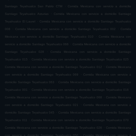
.
Santiago Teyahualco San Pablo CTM
Comida Mexicana con servicio a domicilio
.
Santiago Teyahualco Asturias
Comida Mexicana con servicio a domicilio Santiago
.
Teyahualco El Laurel
Comida Mexicana con servicio a domicilio Santiago Teyahualco
.
.
008
Comida Mexicana con servicio a domicilio Santiago Teyahualco 002
Comida
.
Mexicana con servicio a domicilio Santiago Teyahualco 010
Comida Mexicana con
.
servicio a domicilio Santiago Teyahualco 066
Comida Mexicana con servicio a domicilio
.
Santiago Teyahualco 028
Comida Mexicana con servicio a domicilio Santiago
.
.
Teyahualco 015
Comida Mexicana con servicio a domicilio Santiago Teyahualco 025
.
Comida Mexicana con servicio a domicilio Santiago Teyahualco 012
Comida Mexicana
.
con servicio a domicilio Santiago Teyahualco 069
Comida Mexicana con servicio a
.
domicilio Santiago Teyahualco 063
Comida Mexicana con servicio a domicilio Santiago
.
.
Teyahualco 001
Comida Mexicana con servicio a domicilio Santiago Teyahualco 016
.
Comida Mexicana con servicio a domicilio Santiago Teyahualco 068
Comida Mexicana
.
con servicio a domicilio Santiago Teyahualco 021
Comida Mexicana con servicio a
.
domicilio Santiago Teyahualco 045
Comida Mexicana con servicio a domicilio Santiago
.
.
Teyahualco 011
Comida Mexicana con servicio a domicilio Santiago Teyahualco 070
.
Comida Mexicana con servicio a domicilio Santiago Teyahualco 026
Comida Mexicana
.
con servicio a domicilio Santiago Teyahualco 050
Comida Mexicana con servicio a