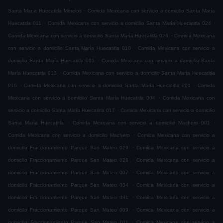
.
Santa María Huecatitla Morelos
Comida Mexicana con servicio a domicilio Santa María
.
.
Huecatitla 011
Comida Mexicana con servicio a domicilio Santa María Huecatitla 024
.
Comida Mexicana con servicio a domicilio Santa María Huecatitla 026
Comida Mexicana
.
con servicio a domicilio Santa María Huecatitla 010
Comida Mexicana con servicio a
.
domicilio Santa María Huecatitla 005
Comida Mexicana con servicio a domicilio Santa
.
María Huecatitla 013
Comida Mexicana con servicio a domicilio Santa María Huecatitla
.
.
016
Comida Mexicana con servicio a domicilio Santa María Huecatitla 001
Comida
.
Mexicana con servicio a domicilio Santa María Huecatitla 004
Comida Mexicana con
.
servicio a domicilio Santa María Huecatitla 017
Comida Mexicana con servicio a domicilio
.
.
Santa María Huecatitla
Comida Mexicana con servicio a domicilio Machero 001
.
Comida Mexicana con servicio a domicilio Machero
Comida Mexicana con servicio a
.
domicilio Fraccionamiento Parque San Mateo 029
Comida Mexicana con servicio a
.
domicilio Fraccionamiento Parque San Mateo 028
Comida Mexicana con servicio a
.
domicilio Fraccionamiento Parque San Mateo 007
Comida Mexicana con servicio a
.
domicilio Fraccionamiento Parque San Mateo 034
Comida Mexicana con servicio a
.
domicilio Fraccionamiento Parque San Mateo 031
Comida Mexicana con servicio a
.
domicilio Fraccionamiento Parque San Mateo 009
Comida Mexicana con servicio a
.
domicilio Fraccionamiento Parque San Mateo 011
Comida Mexicana con servicio a