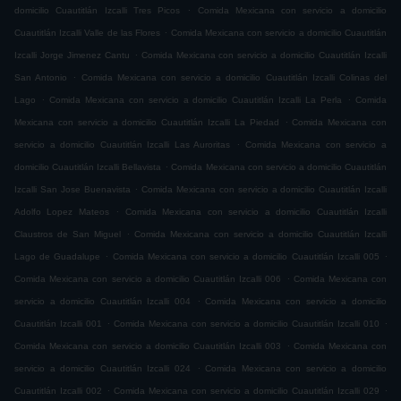
.
domicilio Cuautitlán Izcalli Tres Picos
Comida Mexicana con servicio a domicilio
.
Cuautitlán Izcalli Valle de las Flores
Comida Mexicana con servicio a domicilio Cuautitlán
.
Izcalli Jorge Jimenez Cantu
Comida Mexicana con servicio a domicilio Cuautitlán Izcalli
.
San Antonio
Comida Mexicana con servicio a domicilio Cuautitlán Izcalli Colinas del
.
.
Lago
Comida Mexicana con servicio a domicilio Cuautitlán Izcalli La Perla
Comida
.
Mexicana con servicio a domicilio Cuautitlán Izcalli La Piedad
Comida Mexicana con
.
servicio a domicilio Cuautitlán Izcalli Las Auroritas
Comida Mexicana con servicio a
.
domicilio Cuautitlán Izcalli Bellavista
Comida Mexicana con servicio a domicilio Cuautitlán
.
Izcalli San Jose Buenavista
Comida Mexicana con servicio a domicilio Cuautitlán Izcalli
.
Adolfo Lopez Mateos
Comida Mexicana con servicio a domicilio Cuautitlán Izcalli
.
Claustros de San Miguel
Comida Mexicana con servicio a domicilio Cuautitlán Izcalli
.
.
Lago de Guadalupe
Comida Mexicana con servicio a domicilio Cuautitlán Izcalli 005
.
Comida Mexicana con servicio a domicilio Cuautitlán Izcalli 006
Comida Mexicana con
.
servicio a domicilio Cuautitlán Izcalli 004
Comida Mexicana con servicio a domicilio
.
.
Cuautitlán Izcalli 001
Comida Mexicana con servicio a domicilio Cuautitlán Izcalli 010
.
Comida Mexicana con servicio a domicilio Cuautitlán Izcalli 003
Comida Mexicana con
.
servicio a domicilio Cuautitlán Izcalli 024
Comida Mexicana con servicio a domicilio
.
.
Cuautitlán Izcalli 002
Comida Mexicana con servicio a domicilio Cuautitlán Izcalli 029