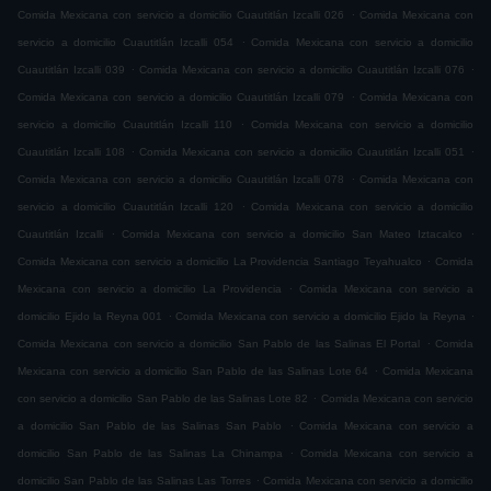
.
Comida Mexicana con servicio a domicilio Cuautitlán Izcalli 026
Comida Mexicana con
.
servicio a domicilio Cuautitlán Izcalli 054
Comida Mexicana con servicio a domicilio
.
.
Cuautitlán Izcalli 039
Comida Mexicana con servicio a domicilio Cuautitlán Izcalli 076
.
Comida Mexicana con servicio a domicilio Cuautitlán Izcalli 079
Comida Mexicana con
.
servicio a domicilio Cuautitlán Izcalli 110
Comida Mexicana con servicio a domicilio
.
.
Cuautitlán Izcalli 108
Comida Mexicana con servicio a domicilio Cuautitlán Izcalli 051
.
Comida Mexicana con servicio a domicilio Cuautitlán Izcalli 078
Comida Mexicana con
.
servicio a domicilio Cuautitlán Izcalli 120
Comida Mexicana con servicio a domicilio
.
.
Cuautitlán Izcalli
Comida Mexicana con servicio a domicilio San Mateo Iztacalco
.
Comida Mexicana con servicio a domicilio La Providencia Santiago Teyahualco
Comida
.
Mexicana con servicio a domicilio La Providencia
Comida Mexicana con servicio a
.
.
domicilio Ejido la Reyna 001
Comida Mexicana con servicio a domicilio Ejido la Reyna
.
Comida Mexicana con servicio a domicilio San Pablo de las Salinas El Portal
Comida
.
Mexicana con servicio a domicilio San Pablo de las Salinas Lote 64
Comida Mexicana
.
con servicio a domicilio San Pablo de las Salinas Lote 82
Comida Mexicana con servicio
.
a domicilio San Pablo de las Salinas San Pablo
Comida Mexicana con servicio a
.
domicilio San Pablo de las Salinas La Chinampa
Comida Mexicana con servicio a
.
domicilio San Pablo de las Salinas Las Torres
Comida Mexicana con servicio a domicilio