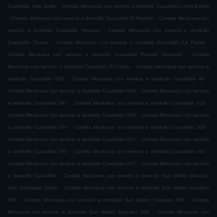
.
Cuautitlán Villa Jardin
Comida Mexicana con servicio a domicilio Cuautitlán Loma Bonita
.
.
Comida Mexicana con servicio a domicilio Cuautitlán El Partidor
Comida Mexicana con
.
servicio a domicilio Cuautitlán Necapa
Comida Mexicana con servicio a domicilio
.
.
Cuautitlán Centro
Comida Mexicana con servicio a domicilio Cuautitlán La Palma
.
Comida Mexicana con servicio a domicilio Cuautitlán Puente Jabonero
Comida
.
Mexicana con servicio a domicilio Cuautitlán El Cerrito
Comida Mexicana con servicio a
.
.
domicilio Cuautitlán 029
Comida Mexicana con servicio a domicilio Cuautitlán 49
.
Comida Mexicana con servicio a domicilio Cuautitlán 005
Comida Mexicana con servicio
.
.
a domicilio Cuautitlán 041
Comida Mexicana con servicio a domicilio Cuautitlán 010
.
Comida Mexicana con servicio a domicilio Cuautitlán 003
Comida Mexicana con servicio
.
.
a domicilio Cuautitlán 034
Comida Mexicana con servicio a domicilio Cuautitlán 008
.
Comida Mexicana con servicio a domicilio Cuautitlán 001
Comida Mexicana con servicio
.
.
a domicilio Cuautitlán 065
Comida Mexicana con servicio a domicilio Cuautitlán 063
.
Comida Mexicana con servicio a domicilio Cuautitlán 037
Comida Mexicana con servicio
.
a domicilio Cuautitlán
Comida Mexicana con servicio a domicilio San Mateo Ixtacalco
.
San Sebastian Xhala
Comida Mexicana con servicio a domicilio San Mateo Ixtacalco
.
.
003
Comida Mexicana con servicio a domicilio San Mateo Ixtacalco 002
Comida
.
Mexicana con servicio a domicilio San Mateo Ixtacalco 009
Comida Mexicana con