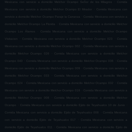
.
Mexicana con servicio a domicilio Melchor Ocampo Señor de los Milagros
Comida
.
Mexicana con servicio a domicilio Melchor Ocampo El Mirador
Comida Mexicana con
.
servicio a domicilio Melchor Ocampo Paraje la Carranza
Comida Mexicana con servicio a
.
domicilio Melchor Ocampo La Florida
Comida Mexicana con servicio a domicilio Melchor
.
Ocampo Los Álamos
Comida Mexicana con servicio a domicilio Melchor Ocampo
.
.
Visitacion
Comida Mexicana con servicio a domicilio Melchor Ocampo 023
Comida
.
Mexicana con servicio a domicilio Melchor Ocampo 002
Comida Mexicana con servicio a
.
domicilio Melchor Ocampo 026
Comida Mexicana con servicio a domicilio Melchor
.
.
Ocampo 040
Comida Mexicana con servicio a domicilio Melchor Ocampo 036
Comida
.
Mexicana con servicio a domicilio Melchor Ocampo 009
Comida Mexicana con servicio a
.
domicilio Melchor Ocampo 033
Comida Mexicana con servicio a domicilio Melchor
.
.
Ocampo 024
Comida Mexicana con servicio a domicilio Melchor Ocampo 032
Comida
.
Mexicana con servicio a domicilio Melchor Ocampo 018
Comida Mexicana con servicio a
.
domicilio Melchor Ocampo 008
Comida Mexicana con servicio a domicilio Melchor
.
.
Ocampo
Comida Mexicana con servicio a domicilio Ejido de Teyahualco 10 de Junio
.
Comida Mexicana con servicio a domicilio Ejido de Teyahualco 008
Comida Mexicana
.
con servicio a domicilio Ejido de Teyahualco 017
Comida Mexicana con servicio a
.
domicilio Ejido de Teyahualco 011
Comida Mexicana con servicio a domicilio Ejido de