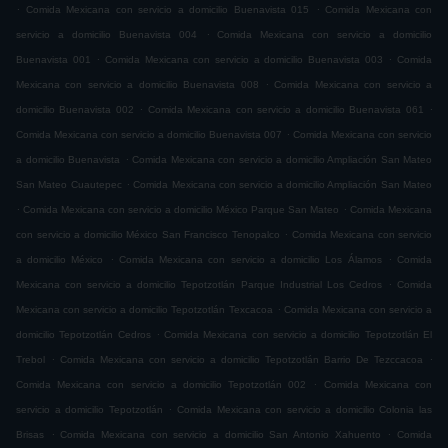
.
.
Comida Mexicana con servicio a domicilio Buenavista 015
Comida Mexicana con
.
servicio a domicilio Buenavista 004
Comida Mexicana con servicio a domicilio
.
.
Buenavista 001
Comida Mexicana con servicio a domicilio Buenavista 003
Comida
.
Mexicana con servicio a domicilio Buenavista 008
Comida Mexicana con servicio a
.
.
domicilio Buenavista 002
Comida Mexicana con servicio a domicilio Buenavista 061
.
Comida Mexicana con servicio a domicilio Buenavista 007
Comida Mexicana con servicio
.
a domicilio Buenavista
Comida Mexicana con servicio a domicilio Ampliación San Mateo
.
San Mateo Cuautepec
Comida Mexicana con servicio a domicilio Ampliación San Mateo
.
.
Comida Mexicana con servicio a domicilio México Parque San Mateo
Comida Mexicana
.
con servicio a domicilio México San Francisco Tenopalco
Comida Mexicana con servicio
.
.
a domicilio México
Comida Mexicana con servicio a domicilio Los Álamos
Comida
.
Mexicana con servicio a domicilio Tepotzotlán Parque Industrial Los Cedros
Comida
.
Mexicana con servicio a domicilio Tepotzotlán Texcacoa
Comida Mexicana con servicio a
.
domicilio Tepotzotlán Cedros
Comida Mexicana con servicio a domicilio Tepotzotlán El
.
.
Trebol
Comida Mexicana con servicio a domicilio Tepotzotlán Barrio De Tezccacoa
.
Comida Mexicana con servicio a domicilio Tepotzotlán 002
Comida Mexicana con
.
servicio a domicilio Tepotzotlán
Comida Mexicana con servicio a domicilio Colonia las
.
.
Brisas
Comida Mexicana con servicio a domicilio San Antonio Xahuento
Comida