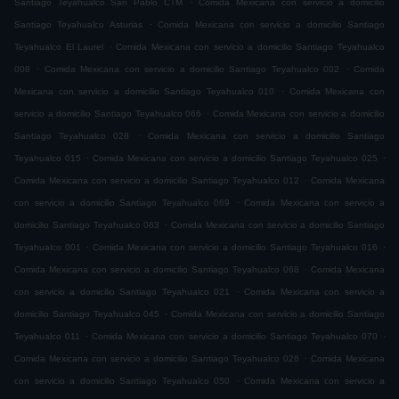
Santiago Teyahualco San Pablo CTM
Comida Mexicana con servicio a domicilio
.
Santiago Teyahualco Asturias
Comida Mexicana con servicio a domicilio Santiago
.
Teyahualco El Laurel
Comida Mexicana con servicio a domicilio Santiago Teyahualco
.
.
008
Comida Mexicana con servicio a domicilio Santiago Teyahualco 002
Comida
.
Mexicana con servicio a domicilio Santiago Teyahualco 010
Comida Mexicana con
.
servicio a domicilio Santiago Teyahualco 066
Comida Mexicana con servicio a domicilio
.
Santiago Teyahualco 028
Comida Mexicana con servicio a domicilio Santiago
.
.
Teyahualco 015
Comida Mexicana con servicio a domicilio Santiago Teyahualco 025
.
Comida Mexicana con servicio a domicilio Santiago Teyahualco 012
Comida Mexicana
.
con servicio a domicilio Santiago Teyahualco 069
Comida Mexicana con servicio a
.
domicilio Santiago Teyahualco 063
Comida Mexicana con servicio a domicilio Santiago
.
.
Teyahualco 001
Comida Mexicana con servicio a domicilio Santiago Teyahualco 016
.
Comida Mexicana con servicio a domicilio Santiago Teyahualco 068
Comida Mexicana
.
con servicio a domicilio Santiago Teyahualco 021
Comida Mexicana con servicio a
.
domicilio Santiago Teyahualco 045
Comida Mexicana con servicio a domicilio Santiago
.
.
Teyahualco 011
Comida Mexicana con servicio a domicilio Santiago Teyahualco 070
.
Comida Mexicana con servicio a domicilio Santiago Teyahualco 026
Comida Mexicana
.
con servicio a domicilio Santiago Teyahualco 050
Comida Mexicana con servicio a