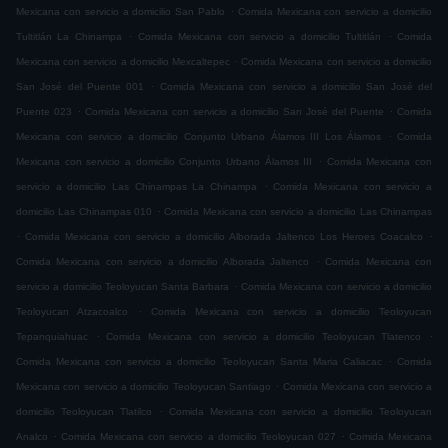
.
Mexicana con servicio a domicilio San Pablo
Comida Mexicana con servicio a domicilio
.
.
Tultitlán La Chinampa
Comida Mexicana con servicio a domicilio Tultitlán
Comida
.
Mexicana con servicio a domicilio Mexcaltepec
Comida Mexicana con servicio a domicilio
.
San José del Puente 001
Comida Mexicana con servicio a domicilio San José del
.
.
Puente 023
Comida Mexicana con servicio a domicilio San José del Puente
Comida
.
Mexicana con servicio a domicilio Conjunto Urbano Álamos III Los Álamos
Comida
.
Mexicana con servicio a domicilio Conjunto Urbano Álamos III
Comida Mexicana con
.
servicio a domicilio Las Chinampas La Chinampa
Comida Mexicana con servicio a
.
domicilio Las Chinampas 010
Comida Mexicana con servicio a domicilio Las Chinampas
.
.
Comida Mexicana con servicio a domicilio Alborada Jaltenco Los Heroes Coacalco
.
Comida Mexicana con servicio a domicilio Alborada Jaltenco
Comida Mexicana con
.
servicio a domicilio Teoloyucan Santa Barbara
Comida Mexicana con servicio a domicilio
.
Teoloyucan Atzacoalco
Comida Mexicana con servicio a domicilio Teoloyucan
.
.
Tepanquiahuac
Comida Mexicana con servicio a domicilio Teoloyucan Tlatenco
.
Comida Mexicana con servicio a domicilio Teoloyucan Santa Maria Caliacac
Comida
.
Mexicana con servicio a domicilio Teoloyucan Santiago
Comida Mexicana con servicio a
.
domicilio Teoloyucan Tlatilco
Comida Mexicana con servicio a domicilio Teoloyucan
.
.
Analco
Comida Mexicana con servicio a domicilio Teoloyucan 027
Comida Mexicana