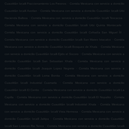
.
Cuautitlán Izcalli Fraccionamiento Los Fresnos
Comida Mexicana con servicio a domicilio
.
Cuautitlán Izcalli Axotlan
Comida Mexicana con servicio a domicilio Cuautitlán Izcalli Urbi
.
.
Hacienda Balboa
Comida Mexicana con servicio a domicilio Cuautitlán Izcalli Texcacoa
.
Comida Mexicana con servicio a domicilio Cuautitlán Izcalli Urbi Quinta Montecarlo
.
Comida Mexicana con servicio a domicilio Cuautitlán Izcalli Cofradía San Miguel ÌII
.
Comida Mexicana con servicio a domicilio Cuautitlán Izcalli San Mateo Ixtacalco
Comida
.
Mexicana con servicio a domicilio Cuautitlán Izcalli Bosques de Xhala
Comida Mexicana
.
con servicio a domicilio Cuautitlán Izcalli Ejido el Socoro
Comida Mexicana con servicio a
.
domicilio Cuautitlán Izcalli San Sebastian Xhala
Comida Mexicana con servicio a
.
domicilio Cuautitlán Izcalli Joaquin Lopez Negrete
Comida Mexicana con servicio a
.
domicilio Cuautitlán Izcalli Loma Bonita
Comida Mexicana con servicio a domicilio
.
Cuautitlán Izcalli Industrial Cuamatla
Comida Mexicana con servicio a domicilio
.
Cuautitlán Izcalli El Cerrito
Comida Mexicana con servicio a domicilio Cuautitlán Izcalli La
.
.
Capilla
Comida Mexicana con servicio a domicilio Cuautitlán Izcalli El Nopalito
Comida
.
Mexicana con servicio a domicilio Cuautitlán Izcalli Industrial Xhala
Comida Mexicana
.
con servicio a domicilio Cuautitlán Izcalli Vista Hermosa
Comida Mexicana con servicio a
.
domicilio Cuautitlán Izcalli Jaltipa
Comida Mexicana con servicio a domicilio Cuautitlán
.
Izcalli San Lorenzo Rio Tenco
Comida Mexicana con servicio a domicilio Cuautitlán Izcalli