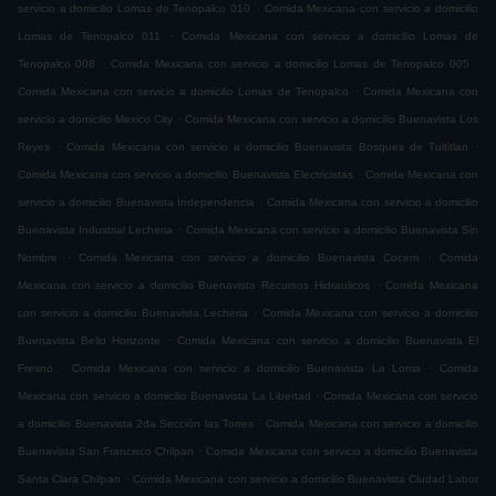
.
servicio a domicilio Lomas de Tenopalco 010
Comida Mexicana con servicio a domicilio
.
Lomas de Tenopalco 011
Comida Mexicana con servicio a domicilio Lomas de
.
.
Tenopalco 008
Comida Mexicana con servicio a domicilio Lomas de Tenopalco 005
.
Comida Mexicana con servicio a domicilio Lomas de Tenopalco
Comida Mexicana con
.
servicio a domicilio Mexico City
Comida Mexicana con servicio a domicilio Buenavista Los
.
.
Reyes
Comida Mexicana con servicio a domicilio Buenavista Bosques de Tultitlan
.
Comida Mexicana con servicio a domicilio Buenavista Electricistas
Comida Mexicana con
.
servicio a domicilio Buenavista Independencia
Comida Mexicana con servicio a domicilio
.
Buenavista Industrial Lecheria
Comida Mexicana con servicio a domicilio Buenavista Sin
.
.
Nombre
Comida Mexicana con servicio a domicilio Buenavista Cocem
Comida
.
Mexicana con servicio a domicilio Buenavista Recursos Hidraulicos
Comida Mexicana
.
con servicio a domicilio Buenavista Lecheria
Comida Mexicana con servicio a domicilio
.
Buenavista Bello Horizonte
Comida Mexicana con servicio a domicilio Buenavista El
.
.
Fresno
Comida Mexicana con servicio a domicilio Buenavista La Loma
Comida
.
Mexicana con servicio a domicilio Buenavista La Libertad
Comida Mexicana con servicio
.
a domicilio Buenavista 2da Sección las Torres
Comida Mexicana con servicio a domicilio
.
Buenavista San Francisco Chilpan
Comida Mexicana con servicio a domicilio Buenavista
.
Santa Clara Chilpan
Comida Mexicana con servicio a domicilio Buenavista Ciudad Labor