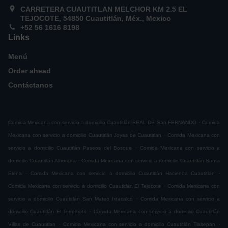
CARRETERA CUAUTITLAN MELCHOR KM 2.5 EL
TEJOCOTE, 54850 Cuautitlán, Méx., Mexico
+52 56 1616 8198
Links
Menú
Order ahead
Contáctanos
.
Comida Mexicana con servicio a domicilio Cuautitlán REAL DE San FERNANDO
Comida
.
Mexicana con servicio a domicilio Cuautitlán Joyas de Cuautitlan
Comida Mexicana con
.
servicio a domicilio Cuautitlán Paseos del Bosque
Comida Mexicana con servicio a
.
domicilio Cuautitlán Alborada
Comida Mexicana con servicio a domicilio Cuautitlán Santa
.
.
Elena
Comida Mexicana con servicio a domicilio Cuautitlán Hacienda Cuautitlan
.
Comida Mexicana con servicio a domicilio Cuautitlán El Tejocote
Comida Mexicana con
.
servicio a domicilio Cuautitlán San Mateo Ixtacalco
Comida Mexicana con servicio a
.
domicilio Cuautitlán El Terremoto
Comida Mexicana con servicio a domicilio Cuautitlán
.
.
Villas de Cuautitlan
Comida Mexicana con servicio a domicilio Cuautitlán Tlaltepan