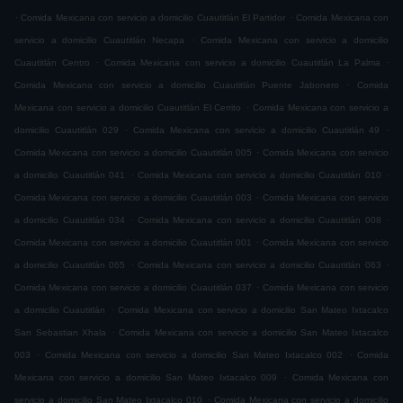
.
.
Comida Mexicana con servicio a domicilio Cuautitlán El Partidor
Comida Mexicana con
.
servicio a domicilio Cuautitlán Necapa
Comida Mexicana con servicio a domicilio
.
.
Cuautitlán Centro
Comida Mexicana con servicio a domicilio Cuautitlán La Palma
.
Comida Mexicana con servicio a domicilio Cuautitlán Puente Jabonero
Comida
.
Mexicana con servicio a domicilio Cuautitlán El Cerrito
Comida Mexicana con servicio a
.
.
domicilio Cuautitlán 029
Comida Mexicana con servicio a domicilio Cuautitlán 49
.
Comida Mexicana con servicio a domicilio Cuautitlán 005
Comida Mexicana con servicio
.
.
a domicilio Cuautitlán 041
Comida Mexicana con servicio a domicilio Cuautitlán 010
.
Comida Mexicana con servicio a domicilio Cuautitlán 003
Comida Mexicana con servicio
.
.
a domicilio Cuautitlán 034
Comida Mexicana con servicio a domicilio Cuautitlán 008
.
Comida Mexicana con servicio a domicilio Cuautitlán 001
Comida Mexicana con servicio
.
.
a domicilio Cuautitlán 065
Comida Mexicana con servicio a domicilio Cuautitlán 063
.
Comida Mexicana con servicio a domicilio Cuautitlán 037
Comida Mexicana con servicio
.
a domicilio Cuautitlán
Comida Mexicana con servicio a domicilio San Mateo Ixtacalco
.
San Sebastian Xhala
Comida Mexicana con servicio a domicilio San Mateo Ixtacalco
.
.
003
Comida Mexicana con servicio a domicilio San Mateo Ixtacalco 002
Comida
.
Mexicana con servicio a domicilio San Mateo Ixtacalco 009
Comida Mexicana con
.
servicio a domicilio San Mateo Ixtacalco 010
Comida Mexicana con servicio a domicilio