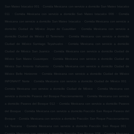
.
San Mateo Ixtacalco 001
Comida Mexicana con servicio a domicilio San Mateo Ixtacalco
.
.
011
Comida Mexicana con servicio a domicilio San Mateo Ixtacalco 006
Comida
.
Mexicana con servicio a domicilio San Mateo Ixtacalco
Comida Mexicana con servicio a
.
domicilio Ciudad de México Joyas de Cuautitlan
Comida Mexicana con servicio a
.
domicilio Ciudad de México El Terremoto
Comida Mexicana con servicio a domicilio
.
Ciudad de México Santiago Teyahualco
Comida Mexicana con servicio a domicilio
.
Ciudad de México San Juanico
Comida Mexicana con servicio a domicilio Ciudad de
.
México San Mateo Cuautepec
Comida Mexicana con servicio a domicilio Ciudad de
.
México San Antonio Xahuento
Comida Mexicana con servicio a domicilio Ciudad de
.
México Bello Horizonte
Comida Mexicana con servicio a domicilio Ciudad de México
.
.
INFONAVIT Norte
Comida Mexicana con servicio a domicilio Ciudad de México 001
.
Comida Mexicana con servicio a domicilio Ciudad de México
Comida Mexicana con
.
servicio a domicilio Paseos del Bosque Fraccionamiento
Comida Mexicana con servicio
.
a domicilio Paseos del Bosque 012
Comida Mexicana con servicio a domicilio Paseos
.
del Bosque
Comida Mexicana con servicio a domicilio Fracción San Roque Paseos del
.
Bosque
Comida Mexicana con servicio a domicilio Fracción San Roque Fraccionamiento
.
.
La Toscana
Comida Mexicana con servicio a domicilio Fracción San Roque 001
.
Comida Mexicana con servicio a domicilio Fracción San Roque 038
Comida Mexicana