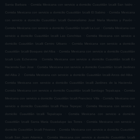
.
.
Santa Barbara
Comida Mexicana con servicio a domicilio Cuautitlán Izcalli San Isidro
.
Comida Mexicana con servicio a domicilio Cuautitlán Izcalli El Sabino
Comida Mexicana
.
con servicio a domicilio Cuautitlán Izcalli Generalísimo José María Morelos y Pavón
.
Comida Mexicana con servicio a domicilio Cuautitlán Izcalli La Luz
Comida Mexicana con
.
servicio a domicilio Cuautitlán Izcalli Las Conchitas
Comida Mexicana con servicio a
.
domicilio Cuautitlán Izcalli Centro Urbano
Comida Mexicana con servicio a domicilio
.
Cuautitlán Izcalli Bosques del Alba
Comida Mexicana con servicio a domicilio Cuautitlán
.
Izcalli Luis Echeverria
Comida Mexicana con servicio a domicilio Cuautitlán Izcalli Ex
.
Hacienda San Jose
Comida Mexicana con servicio a domicilio Cuautitlán Izcalli Jardines
.
.
del Alba 2
Comida Mexicana con servicio a domicilio Cuautitlán Izcalli Arcos del Alba
.
Comida Mexicana con servicio a domicilio Cuautitlán Izcalli Jardines de la Hacienda
.
Comida Mexicana con servicio a domicilio Cuautitlán Izcalli Santiago Tepalcapa
Comida
.
Mexicana con servicio a domicilio Cuautitlán Izcalli Francisco Villa
Comida Mexicana con
.
servicio a domicilio Cuautitlán Izcalli Plaza Tepeyac
Comida Mexicana con servicio a
.
domicilio Cuautitlán Izcalli Tepalcapa
Comida Mexicana con servicio a domicilio
.
Cuautitlán Izcalli Santa Maria Guadalupe las Torres
Comida Mexicana con servicio a
.
domicilio Cuautitlán Izcalli Privanza
Comida Mexicana con servicio a domicilio Cuautitlán
.
Izcalli San Juan Atlamica
Comida Mexicana con servicio a domicilio Cuautitlán Izcalli