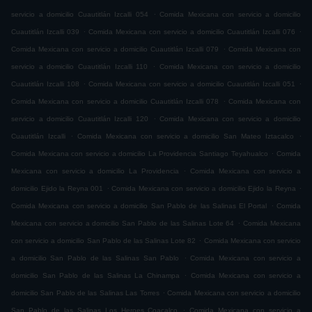
.
servicio a domicilio Cuautitlán Izcalli 054
Comida Mexicana con servicio a domicilio
.
.
Cuautitlán Izcalli 039
Comida Mexicana con servicio a domicilio Cuautitlán Izcalli 076
.
Comida Mexicana con servicio a domicilio Cuautitlán Izcalli 079
Comida Mexicana con
.
servicio a domicilio Cuautitlán Izcalli 110
Comida Mexicana con servicio a domicilio
.
.
Cuautitlán Izcalli 108
Comida Mexicana con servicio a domicilio Cuautitlán Izcalli 051
.
Comida Mexicana con servicio a domicilio Cuautitlán Izcalli 078
Comida Mexicana con
.
servicio a domicilio Cuautitlán Izcalli 120
Comida Mexicana con servicio a domicilio
.
.
Cuautitlán Izcalli
Comida Mexicana con servicio a domicilio San Mateo Iztacalco
.
Comida Mexicana con servicio a domicilio La Providencia Santiago Teyahualco
Comida
.
Mexicana con servicio a domicilio La Providencia
Comida Mexicana con servicio a
.
.
domicilio Ejido la Reyna 001
Comida Mexicana con servicio a domicilio Ejido la Reyna
.
Comida Mexicana con servicio a domicilio San Pablo de las Salinas El Portal
Comida
.
Mexicana con servicio a domicilio San Pablo de las Salinas Lote 64
Comida Mexicana
.
con servicio a domicilio San Pablo de las Salinas Lote 82
Comida Mexicana con servicio
.
a domicilio San Pablo de las Salinas San Pablo
Comida Mexicana con servicio a
.
domicilio San Pablo de las Salinas La Chinampa
Comida Mexicana con servicio a
.
domicilio San Pablo de las Salinas Las Torres
Comida Mexicana con servicio a domicilio
.
San Pablo de las Salinas Los Heroes Coacalco
Comida Mexicana con servicio a