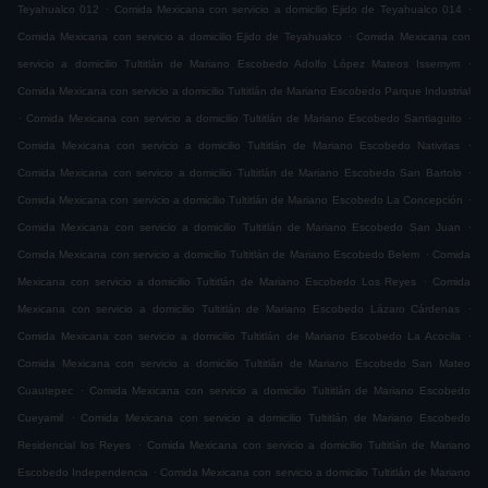
.
.
Teyahualco 012
Comida Mexicana con servicio a domicilio Ejido de Teyahualco 014
.
Comida Mexicana con servicio a domicilio Ejido de Teyahualco
Comida Mexicana con
.
servicio a domicilio Tultitlán de Mariano Escobedo Adolfo López Mateos Issemym
Comida Mexicana con servicio a domicilio Tultitlán de Mariano Escobedo Parque Industrial
.
.
Comida Mexicana con servicio a domicilio Tultitlán de Mariano Escobedo Santiaguito
.
Comida Mexicana con servicio a domicilio Tultitlán de Mariano Escobedo Nativitas
.
Comida Mexicana con servicio a domicilio Tultitlán de Mariano Escobedo San Bartolo
.
Comida Mexicana con servicio a domicilio Tultitlán de Mariano Escobedo La Concepción
.
Comida Mexicana con servicio a domicilio Tultitlán de Mariano Escobedo San Juan
.
Comida Mexicana con servicio a domicilio Tultitlán de Mariano Escobedo Belem
Comida
.
Mexicana con servicio a domicilio Tultitlán de Mariano Escobedo Los Reyes
Comida
.
Mexicana con servicio a domicilio Tultitlán de Mariano Escobedo Lázaro Cárdenas
.
Comida Mexicana con servicio a domicilio Tultitlán de Mariano Escobedo La Acocila
Comida Mexicana con servicio a domicilio Tultitlán de Mariano Escobedo San Mateo
.
Cuautepec
Comida Mexicana con servicio a domicilio Tultitlán de Mariano Escobedo
.
Cueyamil
Comida Mexicana con servicio a domicilio Tultitlán de Mariano Escobedo
.
Residencial los Reyes
Comida Mexicana con servicio a domicilio Tultitlán de Mariano
.
Escobedo Independencia
Comida Mexicana con servicio a domicilio Tultitlán de Mariano