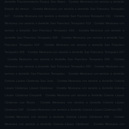
.
domicilio Fraccionamiento Parque San Mateo
Comida Mexicana con servicio a domicilio
.
Estado de mexico
Comida Mexicana con servicio a domicilio San Francisco Tenopalco
.
.
017
Comida Mexicana con servicio a domicilio San Francisco Tenopalco 011
Comida
.
Mexicana con servicio a domicilio San Francisco Tenopalco 013
Comida Mexicana con
.
servicio a domicilio San Francisco Tenopalco 044
Comida Mexicana con servicio a
.
domicilio San Francisco Tenopalco 008
Comida Mexicana con servicio a domicilio San
.
Francisco Tenopalco 023
Comida Mexicana con servicio a domicilio San Francisco
.
Tenopalco 009
Comida Mexicana con servicio a domicilio San Francisco Tenopalco 037
.
.
Comida Mexicana con servicio a domicilio San Francisco Tenopalco 046
Comida
.
Mexicana con servicio a domicilio San Francisco Tenopalco 055
Comida Mexicana con
.
servicio a domicilio San Francisco Tenopalco
Comida Mexicana con servicio a domicilio
.
Colonia Lázaro Cárdenas San Juan
Comida Mexicana con servicio a domicilio Colonia
.
Lázaro Cárdenas Lázaro Cárdenas
Comida Mexicana con servicio a domicilio Colonia
.
Lázaro Cárdenas Cueyamil
Comida Mexicana con servicio a domicilio Colonia Lázaro
.
Cárdenas Los Reyes
Comida Mexicana con servicio a domicilio Colonia Lázaro
.
.
Cárdenas 030
Comida Mexicana con servicio a domicilio Colonia Lázaro Cárdenas 051
.
Comida Mexicana con servicio a domicilio Colonia Lázaro Cárdenas 008
Comida
.
Mexicana con servicio a domicilio Colonia Lázaro Cárdenas
Comida Mexicana con