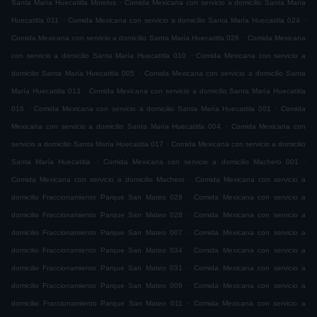
.
Santa María Huecatitla Morelos
Comida Mexicana con servicio a domicilio Santa María
.
.
Huecatitla 011
Comida Mexicana con servicio a domicilio Santa María Huecatitla 024
.
Comida Mexicana con servicio a domicilio Santa María Huecatitla 026
Comida Mexicana
.
con servicio a domicilio Santa María Huecatitla 010
Comida Mexicana con servicio a
.
domicilio Santa María Huecatitla 005
Comida Mexicana con servicio a domicilio Santa
.
María Huecatitla 013
Comida Mexicana con servicio a domicilio Santa María Huecatitla
.
.
016
Comida Mexicana con servicio a domicilio Santa María Huecatitla 001
Comida
.
Mexicana con servicio a domicilio Santa María Huecatitla 004
Comida Mexicana con
.
servicio a domicilio Santa María Huecatitla 017
Comida Mexicana con servicio a domicilio
.
.
Santa María Huecatitla
Comida Mexicana con servicio a domicilio Machero 001
.
Comida Mexicana con servicio a domicilio Machero
Comida Mexicana con servicio a
.
domicilio Fraccionamiento Parque San Mateo 029
Comida Mexicana con servicio a
.
domicilio Fraccionamiento Parque San Mateo 028
Comida Mexicana con servicio a
.
domicilio Fraccionamiento Parque San Mateo 007
Comida Mexicana con servicio a
.
domicilio Fraccionamiento Parque San Mateo 034
Comida Mexicana con servicio a
.
domicilio Fraccionamiento Parque San Mateo 031
Comida Mexicana con servicio a
.
domicilio Fraccionamiento Parque San Mateo 009
Comida Mexicana con servicio a
.
domicilio Fraccionamiento Parque San Mateo 011
Comida Mexicana con servicio a