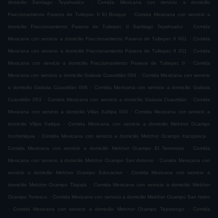
.
domicilio Santiago Teyahualco
Comida Mexicana con servicio a domicilio
.
Fraccionamiento Paseos de Tultepec II El Bosque
Comida Mexicana con servicio a
.
domicilio Fraccionamiento Paseos de Tultepec II Santiago Teyahualco
Comida
.
Mexicana con servicio a domicilio Fraccionamiento Paseos de Tultepec II 001
Comida
.
Mexicana con servicio a domicilio Fraccionamiento Paseos de Tultepec II 011
Comida
.
Mexicana con servicio a domicilio Fraccionamiento Paseos de Tultepec II
Comida
.
Mexicana con servicio a domicilio Galaxia Cuautitlán 004
Comida Mexicana con servicio
.
a domicilio Galaxia Cuautitlán 006
Comida Mexicana con servicio a domicilio Galaxia
.
.
Cuautitlán 053
Comida Mexicana con servicio a domicilio Galaxia Cuautitlán
Comida
.
Mexicana con servicio a domicilio Villas Xaltipa 045
Comida Mexicana con servicio a
.
domicilio Villas Xaltipa
Comida Mexicana con servicio a domicilio Melchor Ocampo
.
.
Xochimiquia
Comida Mexicana con servicio a domicilio Melchor Ocampo Xacopinca
.
Comida Mexicana con servicio a domicilio Melchor Ocampo El Terremoto
Comida
.
Mexicana con servicio a domicilio Melchor Ocampo San Antonio
Comida Mexicana con
.
servicio a domicilio Melchor Ocampo Educacion
Comida Mexicana con servicio a
.
domicilio Melchor Ocampo Tlapala
Comida Mexicana con servicio a domicilio Melchor
.
Ocampo Torresco
Comida Mexicana con servicio a domicilio Melchor Ocampo San Isidro
.
.
Comida Mexicana con servicio a domicilio Melchor Ocampo Tepetongo
Comida