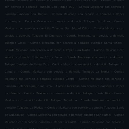
.
con servicio a domicilio Fracción San Roque 009
Comida Mexicana con servicio a
.
domicilio Fracción San Roque
Comida Mexicana con servicio a domicilio Tultepec
.
.
Xochimiquia
Comida Mexicana con servicio a domicilio Tultepec San Juan
Comida
.
Mexicana con servicio a domicilio Tultepec San Miguel Otlica
Comida Mexicana con
.
servicio a domicilio Tultepec El Quemado
Comida Mexicana con servicio a domicilio
.
.
Tultepec Oxtoc
Comida Mexicana con servicio a domicilio Tultepec Santa Isabel
.
Comida Mexicana con servicio a domicilio Tultepec San Martin
Comida Mexicana con
.
servicio a domicilio Tultepec 10 de Junio
Comida Mexicana con servicio a domicilio
.
Tultepec Jardines de Santa Cruz
Comida Mexicana con servicio a domicilio Tultepec La
.
.
Cantera
Comida Mexicana con servicio a domicilio Tultepec La Morita
Comida
.
Mexicana con servicio a domicilio Tultepec Centro
Comida Mexicana con servicio a
.
domicilio Tultepec Parque Industrial
Comida Mexicana con servicio a domicilio Tultepec
.
.
La Cañada
Comida Mexicana con servicio a domicilio Tultepec Santa Rita
Comida
.
Mexicana con servicio a domicilio Tultepec Tepetlixco
Comida Mexicana con servicio a
.
domicilio Tultepec La Piedad
Comida Mexicana con servicio a domicilio Tultepec Barrio
.
.
de Guadalupe
Comida Mexicana con servicio a domicilio Tultepec San Rafael
Comida
.
Mexicana con servicio a domicilio Tultepec La Palma
Comida Mexicana con servicio a
.