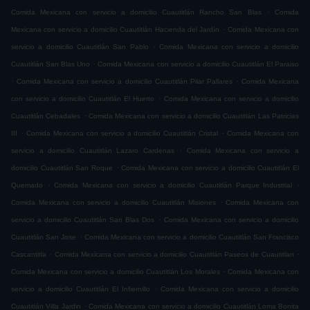
.
Comida Mexicana con servicio a domicilio Cuautitlán Rancho San Blas
Comida
.
Mexicana con servicio a domicilio Cuautitlán Hacienda del Jardín
Comida Mexicana con
.
servicio a domicilio Cuautitlán San Pablo
Comida Mexicana con servicio a domicilio
.
Cuautitlán San Blas Uno
Comida Mexicana con servicio a domicilio Cuautitlán El Paraiso
.
.
Comida Mexicana con servicio a domicilio Cuautitlán Pilar Pallares
Comida Mexicana
.
con servicio a domicilio Cuautitlán El Huerto
Comida Mexicana con servicio a domicilio
.
Cuautitlán Cebadales
Comida Mexicana con servicio a domicilio Cuautitlán Las Patricias
.
.
III
Comida Mexicana con servicio a domicilio Cuautitlán Cristal
Comida Mexicana con
.
servicio a domicilio Cuautitlán Lazaro Cardenas
Comida Mexicana con servicio a
.
domicilio Cuautitlán San Roque
Comida Mexicana con servicio a domicilio Cuautitlán El
.
.
Quemado
Comida Mexicana con servicio a domicilio Cuautitlán Parque Industrial
.
Comida Mexicana con servicio a domicilio Cuautitlán Misiones
Comida Mexicana con
.
servicio a domicilio Cuautitlán San Blas Dos
Comida Mexicana con servicio a domicilio
.
Cuautitlán San Jose
Comida Mexicana con servicio a domicilio Cuautitlán San Francisco
.
.
Cascantitla
Comida Mexicana con servicio a domicilio Cuautitlán Paseos de Cuautitlan
.
Comida Mexicana con servicio a domicilio Cuautitlán Los Morales
Comida Mexicana con
.
servicio a domicilio Cuautitlán El Infiernillo
Comida Mexicana con servicio a domicilio
.
Cuautitlán Villa Jardin
Comida Mexicana con servicio a domicilio Cuautitlán Loma Bonita