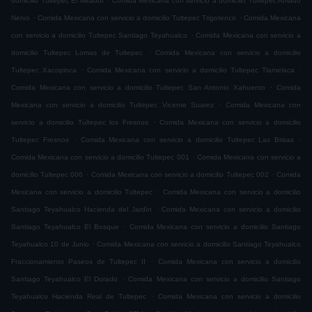
domicilio Tultepec El Mirador
Comida Mexicana con servicio a domicilio Tultepec Amado
.
.
Nervo
Comida Mexicana con servicio a domicilio Tultepec Trigotenco
Comida Mexicana
.
con servicio a domicilio Tultepec Santiago Teyahualco
Comida Mexicana con servicio a
.
domicilio Tultepec Lomas de Tultepec
Comida Mexicana con servicio a domicilio
.
.
Tultepec Xacopinca
Comida Mexicana con servicio a domicilio Tultepec Tlamelaca
.
Comida Mexicana con servicio a domicilio Tultepec San Antonio Xahuento
Comida
.
Mexicana con servicio a domicilio Tultepec Vicente Suarez
Comida Mexicana con
.
servicio a domicilio Tultepec los Fresnos
Comida Mexicana con servicio a domicilio
.
.
Tultepec Fresnos
Comida Mexicana con servicio a domicilio Tultepec Las Brisas
.
Comida Mexicana con servicio a domicilio Tultepec 001
Comida Mexicana con servicio a
.
.
domicilio Tultepec 006
Comida Mexicana con servicio a domicilio Tultepec 002
Comida
.
Mexicana con servicio a domicilio Tultepec
Comida Mexicana con servicio a domicilio
.
Santiago Teyahualco Hacienda del Jardín
Comida Mexicana con servicio a domicilio
.
Santiago Teyahualco El Bosque
Comida Mexicana con servicio a domicilio Santiago
.
Teyahualco 10 de Junio
Comida Mexicana con servicio a domicilio Santiago Teyahualco
.
Fraccionamiento Paseos de Tultepec II
Comida Mexicana con servicio a domicilio
.
Santiago Teyahualco El Dorado
Comida Mexicana con servicio a domicilio Santiago
.
Teyahualco Hacienda Real de Tultepec
Comida Mexicana con servicio a domicilio
.