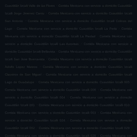
.
Cuautitlán Izcalli Valle de las Flores
Comida Mexicana con servicio a domicilio Cuautitlán
.
Izcalli Jorge Jimenez Cantu
Comida Mexicana con servicio a domicilio Cuautitlán Izcalli
.
San Antonio
Comida Mexicana con servicio a domicilio Cuautitlán Izcalli Colinas del
.
.
Lago
Comida Mexicana con servicio a domicilio Cuautitlán Izcalli La Perla
Comida
.
Mexicana con servicio a domicilio Cuautitlán Izcalli La Piedad
Comida Mexicana con
.
servicio a domicilio Cuautitlán Izcalli Las Auroritas
Comida Mexicana con servicio a
.
domicilio Cuautitlán Izcalli Bellavista
Comida Mexicana con servicio a domicilio Cuautitlán
.
Izcalli San Jose Buenavista
Comida Mexicana con servicio a domicilio Cuautitlán Izcalli
.
Adolfo Lopez Mateos
Comida Mexicana con servicio a domicilio Cuautitlán Izcalli
.
Claustros de San Miguel
Comida Mexicana con servicio a domicilio Cuautitlán Izcalli
.
.
Lago de Guadalupe
Comida Mexicana con servicio a domicilio Cuautitlán Izcalli 005
.
Comida Mexicana con servicio a domicilio Cuautitlán Izcalli 006
Comida Mexicana con
.
servicio a domicilio Cuautitlán Izcalli 004
Comida Mexicana con servicio a domicilio
.
.
Cuautitlán Izcalli 001
Comida Mexicana con servicio a domicilio Cuautitlán Izcalli 010
.
Comida Mexicana con servicio a domicilio Cuautitlán Izcalli 003
Comida Mexicana con
.
servicio a domicilio Cuautitlán Izcalli 024
Comida Mexicana con servicio a domicilio
.
.
Cuautitlán Izcalli 002
Comida Mexicana con servicio a domicilio Cuautitlán Izcalli 029
.
Comida Mexicana con servicio a domicilio Cuautitlán Izcalli 026
Comida Mexicana con