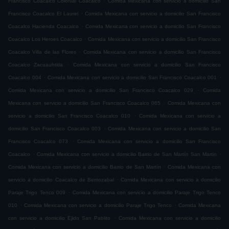
Francisco Coacalco Colonial Coacalco
Comida Mexicana con servicio a domicilio San
.
Francisco Coacalco El Laurel
Comida Mexicana con servicio a domicilio San Francisco
.
Coacalco Hacienda Coacalco
Comida Mexicana con servicio a domicilio San Francisco
.
Coacalco Los Heroes Coacalco
Comida Mexicana con servicio a domicilio San Francisco
.
Coacalco Villa de las Flores
Comida Mexicana con servicio a domicilio San Francisco
.
Coacalco Zacuauhtitla
Comida Mexicana con servicio a domicilio San Francisco
.
.
Coacalco 004
Comida Mexicana con servicio a domicilio San Francisco Coacalco 001
.
Comida Mexicana con servicio a domicilio San Francisco Coacalco 029
Comida
.
Mexicana con servicio a domicilio San Francisco Coacalco 065
Comida Mexicana con
.
servicio a domicilio San Francisco Coacalco 010
Comida Mexicana con servicio a
.
domicilio San Francisco Coacalco 003
Comida Mexicana con servicio a domicilio San
.
Francisco Coacalco 073
Comida Mexicana con servicio a domicilio San Francisco
.
.
Coacalco
Comida Mexicana con servicio a domicilio Barrio de San Martín San Martin
.
Comida Mexicana con servicio a domicilio Barrio de San Martín
Comida Mexicana con
.
servicio a domicilio Coacalco de Berriozabal
Comida Mexicana con servicio a domicilio
.
Paraje Trigo Tenco 009
Comida Mexicana con servicio a domicilio Paraje Trigo Tenco
.
.
010
Comida Mexicana con servicio a domicilio Paraje Trigo Tenco
Comida Mexicana
.
con servicio a domicilio Ejido San Pablito
Comida Mexicana con servicio a domicilio