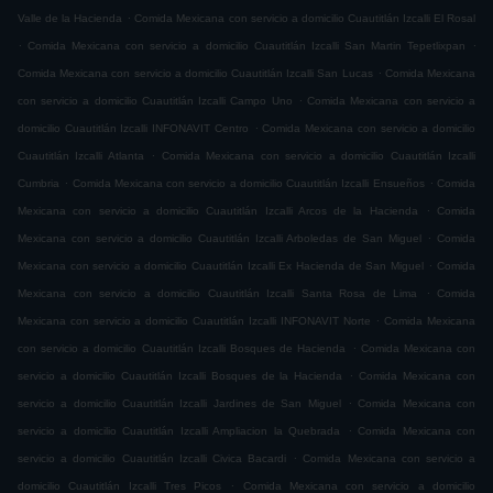
.
Valle de la Hacienda
Comida Mexicana con servicio a domicilio Cuautitlán Izcalli El Rosal
.
.
Comida Mexicana con servicio a domicilio Cuautitlán Izcalli San Martin Tepetlixpan
.
Comida Mexicana con servicio a domicilio Cuautitlán Izcalli San Lucas
Comida Mexicana
.
con servicio a domicilio Cuautitlán Izcalli Campo Uno
Comida Mexicana con servicio a
.
domicilio Cuautitlán Izcalli INFONAVIT Centro
Comida Mexicana con servicio a domicilio
.
Cuautitlán Izcalli Atlanta
Comida Mexicana con servicio a domicilio Cuautitlán Izcalli
.
.
Cumbria
Comida Mexicana con servicio a domicilio Cuautitlán Izcalli Ensueños
Comida
.
Mexicana con servicio a domicilio Cuautitlán Izcalli Arcos de la Hacienda
Comida
.
Mexicana con servicio a domicilio Cuautitlán Izcalli Arboledas de San Miguel
Comida
.
Mexicana con servicio a domicilio Cuautitlán Izcalli Ex Hacienda de San Miguel
Comida
.
Mexicana con servicio a domicilio Cuautitlán Izcalli Santa Rosa de Lima
Comida
.
Mexicana con servicio a domicilio Cuautitlán Izcalli INFONAVIT Norte
Comida Mexicana
.
con servicio a domicilio Cuautitlán Izcalli Bosques de Hacienda
Comida Mexicana con
.
servicio a domicilio Cuautitlán Izcalli Bosques de la Hacienda
Comida Mexicana con
.
servicio a domicilio Cuautitlán Izcalli Jardines de San Miguel
Comida Mexicana con
.
servicio a domicilio Cuautitlán Izcalli Ampliacion la Quebrada
Comida Mexicana con
.
servicio a domicilio Cuautitlán Izcalli Civica Bacardi
Comida Mexicana con servicio a
.
domicilio Cuautitlán Izcalli Tres Picos
Comida Mexicana con servicio a domicilio