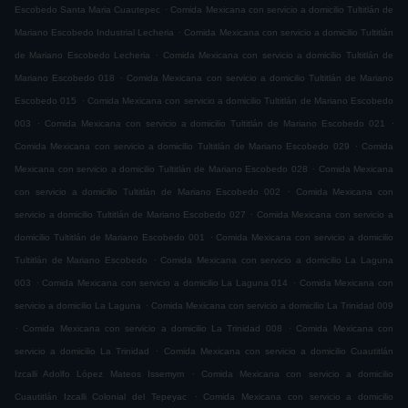
.
Escobedo Santa Maria Cuautepec
Comida Mexicana con servicio a domicilio Tultitlán de
.
Mariano Escobedo Industrial Lecheria
Comida Mexicana con servicio a domicilio Tultitlán
.
de Mariano Escobedo Lecheria
Comida Mexicana con servicio a domicilio Tultitlán de
.
Mariano Escobedo 018
Comida Mexicana con servicio a domicilio Tultitlán de Mariano
.
Escobedo 015
Comida Mexicana con servicio a domicilio Tultitlán de Mariano Escobedo
.
.
003
Comida Mexicana con servicio a domicilio Tultitlán de Mariano Escobedo 021
.
Comida Mexicana con servicio a domicilio Tultitlán de Mariano Escobedo 029
Comida
.
Mexicana con servicio a domicilio Tultitlán de Mariano Escobedo 028
Comida Mexicana
.
con servicio a domicilio Tultitlán de Mariano Escobedo 002
Comida Mexicana con
.
servicio a domicilio Tultitlán de Mariano Escobedo 027
Comida Mexicana con servicio a
.
domicilio Tultitlán de Mariano Escobedo 001
Comida Mexicana con servicio a domicilio
.
Tultitlán de Mariano Escobedo
Comida Mexicana con servicio a domicilio La Laguna
.
.
003
Comida Mexicana con servicio a domicilio La Laguna 014
Comida Mexicana con
.
servicio a domicilio La Laguna
Comida Mexicana con servicio a domicilio La Trinidad 009
.
.
Comida Mexicana con servicio a domicilio La Trinidad 008
Comida Mexicana con
.
servicio a domicilio La Trinidad
Comida Mexicana con servicio a domicilio Cuautitlán
.
Izcalli Adolfo López Mateos Issemym
Comida Mexicana con servicio a domicilio
.
Cuautitlán Izcalli Colonial del Tepeyac
Comida Mexicana con servicio a domicilio